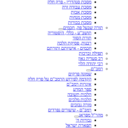
מסכת סנהדרין - פרק חלק
מסכת עבודה זרה
מסכת אבות
מסכת מנחות
מסכת בכורות
תורה שבעל פה, חכמים
תושב"ע - כללי, היסטוריה
תורת הסוד
רבנות, פסיקת הלכה
חכמים - אישיותם ותורתם
תפילה וברכות
רב סעדיה גאון
רבי יהודה הלוי
רמב"ם
שמונה פרקים
הקדמה לפירוש הרמב"ם על פרק חלק
איגרות רמב"ם
ספר המדע
הלכות תשובה
הלכות מלכים
מורה נבוכים
רמב"ם - שיעורים נפרדים
מהר"ל מפראג
גבורות ה'
תפארת ישראל