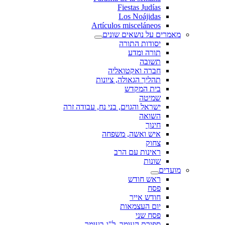
Fiestas Judías
Los Noájidas
Artículos misceláneos
מאמרים על נושאים שונים
יסודות התורה
תורה ומדע
תשובה
חברה ואקטואליה
תהליך הגאולה, ציונות
בית המקדש
שמיטה
ישראל והגוים, בני נח, עבודה זרה
השואה
חינוך
איש ואשה, משפחה
צחוק
ראינות עם הרב
שונות
מועדים
ראש חודש
פסח
חודש אייר
יום העצמאות
פסח שני
ספירת העומר, ל"ג בעומר