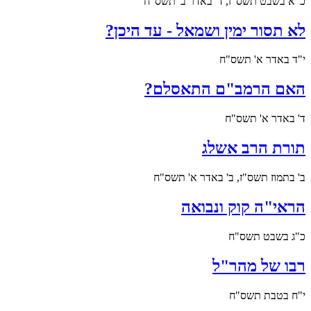
כ"א בשבט תשס"ז, ד' באדר ב' תשס"ח
לא תסור ימין ושמאל - עד היכן?
י"ד באדר א' תשס"ח
האם הרמב"ם התאסלם?
ד' באדר א' תשס"ח
תורת הרב אשלג
ב' בתמוז תשס"ז, ב' באדר א' תשס"ח
הראי"ה קוק ונבואה
כ"ג בשבט תשס"ח
רבו של מהר"ל
י"ח בטבת תשס"ח