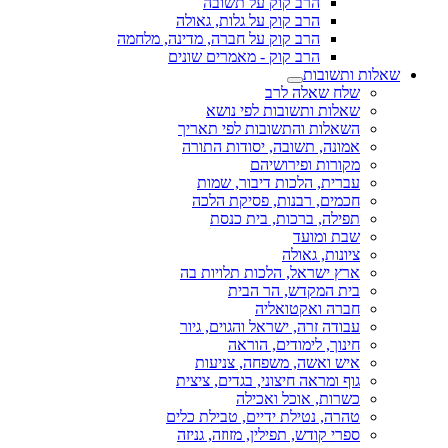
הרב קוק על תשובה
הרב קוק על גלות, גאולה
הרב קוק על חברה, מדינה, מלחמה
הרב קוק - מאמרים שונים
שאלות ותשובות
שלח שאלה לרב
שאלות ותשובות לפי נושא
השאלות והתשובות לפי תאריך
אמונה, תשובה, יסודות התורה
מקורות ופירושיהם
עברית, הלכות דיבור, שמות
חכמים, רבנות, פסיקת הלכה
תפילה, ברכות, בית כנסת
שבת ומועד
ציונות, גאולה
ארץ ישראל, הלכות תלויות בה
בית המקדש, הר הבית
חברה ואקטואליה
עבודה זרה, ישראל והגוים, גיור
חינוך, לימודים, הוראה
איש ואשה, משפחה, צניעות
גוף ומראה חיצוני, בגדים, ציצית
כשרות, אוכל ואכילה
טהרה, נטילת ידיים, טבילת כלים
ספרי קודש, תפילין, מזוזה, גניזה