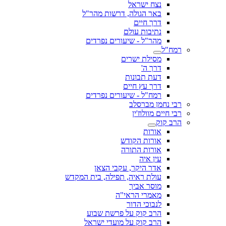
נצח ישראל
באר הגולה, דרשות מהר"ל
דרך חיים
נתיבות עולם
מהר"ל - שיעורים נפרדים
רמח"ל
מסילת ישרים
דרך ה'
דעת תבונות
דרך עץ חיים
רמח"ל - שיעורים נפרדים
רבי נחמן מברסלב
רבי חיים מוולוז'ין
הרב קוק
אורות
אורות הקודש
אורות התורה
עין איה
אדר היקר, עקבי הצאן
עולת ראיה, תפילה, בית המקדש
מוסר אביך
מאמרי הראי"ה
לנבוכי הדור
הרב קוק על פרשת שבוע
הרב קוק על מועדי ישראל