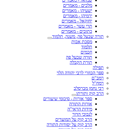
שמואל - מאמרים
מלכים - מאמרים
ישעיהו - מאמרים
ירמיהו - מאמרים
יחזקאל - מאמרים
תרי עשר - מאמרים
כתובים - מאמרים
תורה שבעל פה, משנה, תלמוד
מסכת אבות
תלמוד
חכמים
תורה שבעל פה
תורת הקבלה
תפילה
ספר הכוזרי לרבי יהודה הלוי
רמב"ם
רמח"ל
רבי נחמן מברסלב
הרב קוק ותורתו
ספר אורות - סיכומי שיעורים
אורות התורה
מידות הראי"ה
לנבוכי הדור
הרב קוק על המועדים
הרב קוק על יסודות התורה