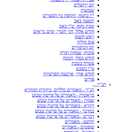
יום ירושלים
שבועות
י"ז בתמוז, תקופת בין המצרים
תשעה באב
שבת נחמו, ט"ו באב
חודש אלול, חגי תשרי, ימים נוראים
ראש השנה
צום גדליה
יום הכיפורים
סוכות, שמחת תורה
חודש כסלו, חנוכה
עשרה בטבת
ט"ו בשבט
חודש אדר, ארבעת הפרשיות
פורים
תנ"ך
תנ"ך - מאמרים כלליים, ביקורת המקרא
בראשית - מאמרים על פרשת שבוע
שמות - מאמרים על פרשת שבוע
ויקרא - מאמרים על פרשת שבוע
במדבר - מאמרים על פרשת שבוע
דברים - מאמרים על פרשת שבוע
יהושע - מאמרים
שופטים - מאמרים