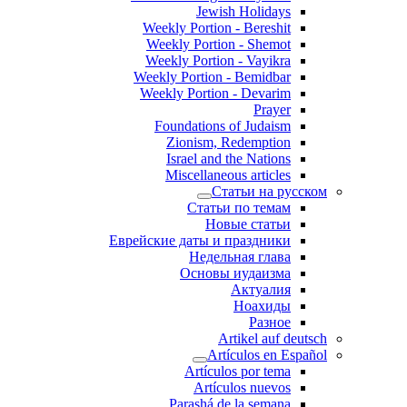
Jewish Holidays
Weekly Portion - Bereshit
Weekly Portion - Shemot
Weekly Portion - Vayikra
Weekly Portion - Bemidbar
Weekly Portion - Devarim
Prayer
Foundations of Judaism
Zionism, Redemption
Israel and the Nations
Miscellaneous articles
Статьи на русском
Статьи по темам
Новые статьи
Еврейские даты и праздники
Недельная глава
Основы иудаизма
Актуалия
Ноахиды
Разное
Artikel auf deutsch
Artículos en Español
Artículos por tema
Artículos nuevos
Parashá de la semana