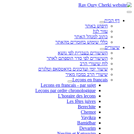
דף הבית
חיפוש באתר
עזור לנו!
כתוב למנהל האתר
כללי שימוש בחומרים מהאתר
שיעורים
השיעורים בעברית לפי נושא
השיעורים לפי סדר הוספתם לאתר
לוח שיעורי הרב
שיעור יומי ועדכונים בוואטסאפ וטלגרם
שיעורי הרב במכון מאיר
Leçons en français
Leçons en français - par sujet
Leçons par ordre chronologique
L'horaire des leçons
Les fêtes juives
Berechite
Chemot
Vayikra
Bamidbar
Devarim
Neviim et Ketouvim