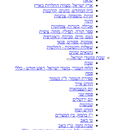
שואה
ארץ ישראל, מצוות התלויות בארץ
בית המקדש, כהנים, קורבנות
זוגיות, משפחה, צניעות
חינוך
אכילה, כשרות, צמחונות
ספר תורה, תפילין, מזוזה, ציצית
גשם, מיים, סביבה, גיאוגרפיה
אומנות, ספורט, פנאי
שאלות ותשובות - הקלטות
נושאים שונים
שבת ומועדי ישראל
שבת
הלוח העברי, מועדי ישראל, ראש חודש - כללי
פסח
ספירת העומר, ל"ג בעומר
חודש אייר
יום העצמאות
פסח שני
יום ירושלים
שבועות
חודש תמוז
י"ז בתמוז, בין המצרים
ט' באב
שבת נחמו, ט"ו באב