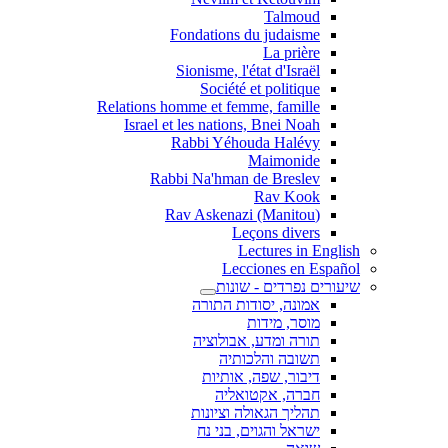
Talmoud
Fondations du judaisme
La prière
Sionisme, l'état d'Israël
Société et politique
Relations homme et femme, famille
Israel et les nations, Bnei Noah
Rabbi Yéhouda Halévy
Maimonide
Rabbi Na'hman de Breslev
Rav Kook
(Rav Askenazi (Manitou
Leçons divers
Lectures in English
Lecciones en Español
שיעורים נפרדים - שונות
אמונה, יסודות התורה
מוסר, מידות
תורה ומדע, אבולוציה
תשובה והלכותיה
דיבור, שפה, אותיות
חברה, אקטואליה
תהליך הגאולה וציונות
ישראל והגוים, בני נח