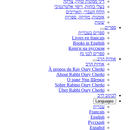
דיני ממונות ונזקין, צדקה
בעלי כוחות, ריפוי אלטרנטיבי
הלוח העברי, תאריכים
אומנות, מוזיקה, ספרות
שונות
ספרים
ספרים בעברית
Livres en français
Books in English
Книги на русском
ספרים לבני נח
אודות הרב
אודות הרב
À propos du Rav Oury Cherki
About Rabbi Oury Cherki
О раве Ури Шерки
Sobre Rabino Oury Cherki
Über Rabbi Oury Cherki
לכתוב לרב
Languages
עברית
Français
English
Русский
Español