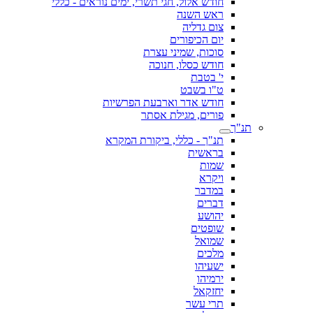
חודש אלול, חגי תשרי, ימים נוראים - כללי
ראש השנה
צום גדליה
יום הכיפורים
סוכות, שמיני עצרת
חודש כסלו, חנוכה
י' בטבת
ט"ו בשבט
חודש אדר וארבעת הפרשיות
פורים, מגילת אסתר
תנ"ך
תנ"ך - כללי, ביקורת המקרא
בראשית
שמות
ויקרא
במדבר
דברים
יהושע
שופטים
שמואל
מלכים
ישעיהו
ירמיהו
יחזקאל
תרי עשר