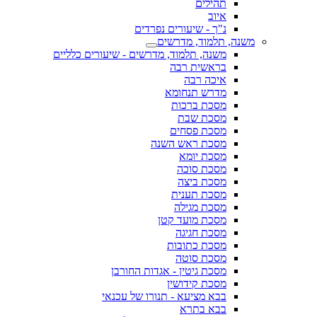
תהילים
איוב
נ"ך - שיעורים נפרדים
משנה, תלמוד, מדרשים
משנה, תלמוד, מדרשים - שיעורים כלליים
בראשית רבה
איכה רבה
מדרש תנחומא
מסכת ברכות
מסכת שבת
מסכת פסחים
מסכת ראש השנה
מסכת יומא
מסכת סוכה
מסכת ביצה
מסכת תענית
מסכת מגילה
מסכת מועד קטן
מסכת חגיגה
מסכת כתובות
מסכת סוטה
מסכת גיטין - אגדות החורבן
מסכת קידושין
בבא מציעא - תנורו של עכנאי
בבא בתרא