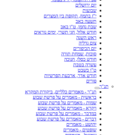
יום ירושלים
שבועות
י"ז בתמוז, תקופת בין המצרים
תשעה באב
שבת נחמו, ט"ו באב
חודש אלול, חגי תשרי, ימים נוראים
ראש השנה
צום גדליה
יום הכיפורים
סוכות, שמחת תורה
חודש כסלו, חנוכה
עשרה בטבת
ט"ו בשבט
חודש אדר, ארבעת הפרשיות
פורים
תנ"ך
תנ"ך - מאמרים כלליים, ביקורת המקרא
בראשית - מאמרים על פרשת שבוע
שמות - מאמרים על פרשת שבוע
ויקרא - מאמרים על פרשת שבוע
במדבר - מאמרים על פרשת שבוע
דברים - מאמרים על פרשת שבוע
יהושע - מאמרים
שופטים - מאמרים