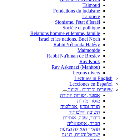
Talmoud
Fondations du judaisme
La prière
Sionisme, l'état d'Israël
Société et politique
Relations homme et femme, famille
Israel et les nations, Bnei Noah
Rabbi Yéhouda Halévy
Maimonide
Rabbi Na'hman de Breslev
Rav Kook
(Rav Askenazi (Manitou
Leçons divers
Lectures in English
Lecciones en Español
שיעורים נפרדים - שונות
אמונה, יסודות התורה
מוסר, מידות
תורה ומדע, אבולוציה
תשובה והלכותיה
דיבור, שפה, אותיות
חברה, אקטואליה
תהליך הגאולה וציונות
ישראל והגוים, בני נח