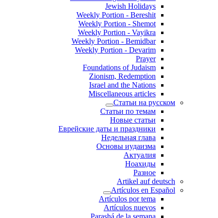
Jewish Holidays
Weekly Portion - Bereshit
Weekly Portion - Shemot
Weekly Portion - Vayikra
Weekly Portion - Bemidbar
Weekly Portion - Devarim
Prayer
Foundations of Judaism
Zionism, Redemption
Israel and the Nations
Miscellaneous articles
Статьи на русском
Статьи по темам
Новые статьи
Еврейские даты и праздники
Недельная глава
Основы иудаизма
Актуалия
Ноахиды
Разное
Artikel auf deutsch
Artículos en Español
Artículos por tema
Artículos nuevos
Parashá de la semana