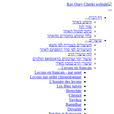
דף הבית
חיפוש באתר
עזור לנו!
כתוב למנהל האתר
כללי שימוש בחומרים מהאתר
שיעורים
השיעורים בעברית לפי נושא
השיעורים לפי סדר הוספתם לאתר
לוח שיעורי הרב
שיעור יומי ועדכונים בוואטסאפ וטלגרם
שיעורי הרב במכון מאיר
Leçons en français
Leçons en français - par sujet
Leçons par ordre chronologique
L'horaire des leçons
Les fêtes juives
Berechite
Chemot
Vayikra
Bamidbar
Devarim
Neviim et Ketouvim