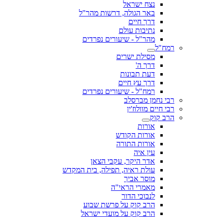
נצח ישראל
באר הגולה, דרשות מהר"ל
דרך חיים
נתיבות עולם
מהר"ל - שיעורים נפרדים
רמח"ל
מסילת ישרים
דרך ה'
דעת תבונות
דרך עץ חיים
רמח"ל - שיעורים נפרדים
רבי נחמן מברסלב
רבי חיים מוולוז'ין
הרב קוק
אורות
אורות הקודש
אורות התורה
עין איה
אדר היקר, עקבי הצאן
עולת ראיה, תפילה, בית המקדש
מוסר אביך
מאמרי הראי"ה
לנבוכי הדור
הרב קוק על פרשת שבוע
הרב קוק על מועדי ישראל