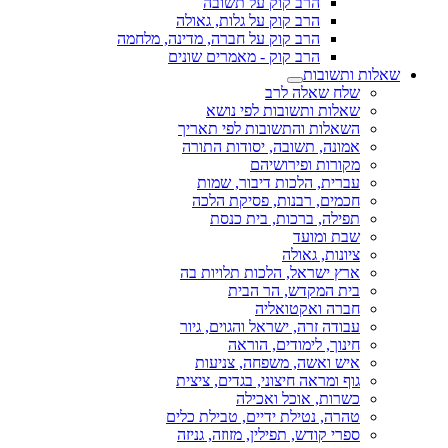
הרב קוק על תשובה
הרב קוק על גלות, גאולה
הרב קוק על חברה, מדינה, מלחמה
הרב קוק - מאמרים שונים
שאלות ותשובות
שלח שאלה לרב
שאלות ותשובות לפי נושא
השאלות והתשובות לפי תאריך
אמונה, תשובה, יסודות התורה
מקורות ופירושיהם
עברית, הלכות דיבור, שמות
חכמים, רבנות, פסיקת הלכה
תפילה, ברכות, בית כנסת
שבת ומועד
ציונות, גאולה
ארץ ישראל, הלכות תלויות בה
בית המקדש, הר הבית
חברה ואקטואליה
עבודה זרה, ישראל והגוים, גיור
חינוך, לימודים, הוראה
איש ואשה, משפחה, צניעות
גוף ומראה חיצוני, בגדים, ציצית
כשרות, אוכל ואכילה
טהרה, נטילת ידיים, טבילת כלים
ספרי קודש, תפילין, מזוזה, גניזה