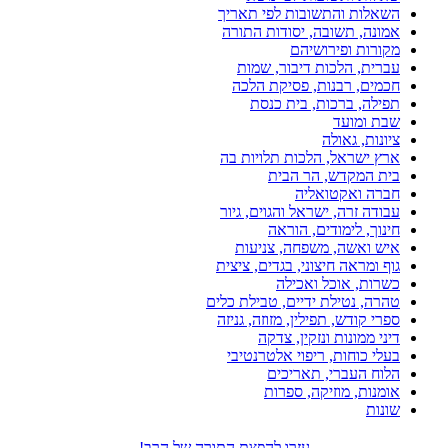
השאלות והתשובות לפי תאריך
אמונה, תשובה, יסודות התורה
מקורות ופירושיהם
עברית, הלכות דיבור, שמות
חכמים, רבנות, פסיקת הלכה
תפילה, ברכות, בית כנסת
שבת ומועד
ציונות, גאולה
ארץ ישראל, הלכות תלויות בה
בית המקדש, הר הבית
חברה ואקטואליה
עבודה זרה, ישראל והגוים, גיור
חינוך, לימודים, הוראה
איש ואשה, משפחה, צניעות
גוף ומראה חיצוני, בגדים, ציצית
כשרות, אוכל ואכילה
טהרה, נטילת ידיים, טבילת כלים
ספרי קודש, תפילין, מזוזה, גניזה
דיני ממונות ונזקין, צדקה
בעלי כוחות, ריפוי אלטרנטיבי
הלוח העברי, תאריכים
אומנות, מוזיקה, ספרות
שונות
עזרו להפצת התורה של הרב!