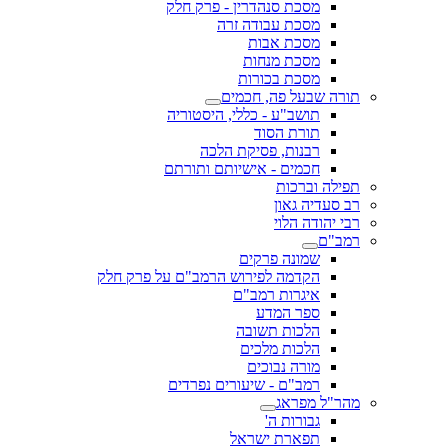
מסכת סנהדרין - פרק חלק
מסכת עבודה זרה
מסכת אבות
מסכת מנחות
מסכת בכורות
תורה שבעל פה, חכמים
תושב"ע - כללי, היסטוריה
תורת הסוד
רבנות, פסיקת הלכה
חכמים - אישיותם ותורתם
תפילה וברכות
רב סעדיה גאון
רבי יהודה הלוי
רמב"ם
שמונה פרקים
הקדמה לפירוש הרמב"ם על פרק חלק
איגרות רמב"ם
ספר המדע
הלכות תשובה
הלכות מלכים
מורה נבוכים
רמב"ם - שיעורים נפרדים
מהר"ל מפראג
גבורות ה'
תפארת ישראל