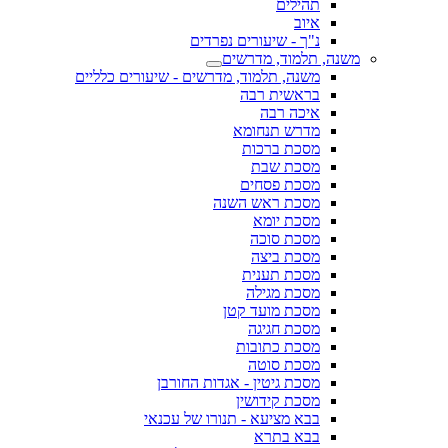
תהילים
איוב
נ"ך - שיעורים נפרדים
משנה, תלמוד, מדרשים
משנה, תלמוד, מדרשים - שיעורים כלליים
בראשית רבה
איכה רבה
מדרש תנחומא
מסכת ברכות
מסכת שבת
מסכת פסחים
מסכת ראש השנה
מסכת יומא
מסכת סוכה
מסכת ביצה
מסכת תענית
מסכת מגילה
מסכת מועד קטן
מסכת חגיגה
מסכת כתובות
מסכת סוטה
מסכת גיטין - אגדות החורבן
מסכת קידושין
בבא מציעא - תנורו של עכנאי
בבא בתרא