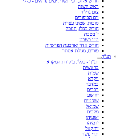
חודש אלול, חגי תשרי, ימים נוראים - כללי
ראש השנה
צום גדליה
יום הכיפורים
סוכות, שמיני עצרת
חודש כסלו, חנוכה
י' בטבת
ט"ו בשבט
חודש אדר וארבעת הפרשיות
פורים, מגילת אסתר
תנ"ך
תנ"ך - כללי, ביקורת המקרא
בראשית
שמות
ויקרא
במדבר
דברים
יהושע
שופטים
שמואל
מלכים
ישעיהו
ירמיהו
יחזקאל
תרי עשר