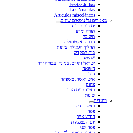
Fiestas Judías
Los Noájidas
Artículos misceláneos
מאמרים על נושאים שונים
יסודות התורה
תורה ומדע
תשובה
חברה ואקטואליה
תהליך הגאולה, ציונות
בית המקדש
שמיטה
ישראל והגוים, בני נח, עבודה זרה
השואה
חינוך
איש ואשה, משפחה
צחוק
ראינות עם הרב
שונות
מועדים
ראש חודש
פסח
חודש אייר
יום העצמאות
פסח שני
ספירת העומר, ל"ג בעומר