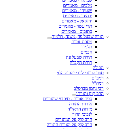
שמואל - מאמרים
מלכים - מאמרים
ישעיהו - מאמרים
ירמיהו - מאמרים
יחזקאל - מאמרים
תרי עשר - מאמרים
כתובים - מאמרים
תורה שבעל פה, משנה, תלמוד
מסכת אבות
תלמוד
חכמים
תורה שבעל פה
תורת הקבלה
תפילה
ספר הכוזרי לרבי יהודה הלוי
רמב"ם
רמח"ל
רבי נחמן מברסלב
הרב קוק ותורתו
ספר אורות - סיכומי שיעורים
אורות התורה
מידות הראי"ה
לנבוכי הדור
הרב קוק על המועדים
הרב קוק על יסודות התורה