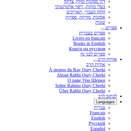
דיני ממונות ונזקין, צדקה
בעלי כוחות, ריפוי אלטרנטיבי
הלוח העברי, תאריכים
אומנות, מוזיקה, ספרות
שונות
ספרים
ספרים בעברית
Livres en français
Books in English
Книги на русском
ספרים לבני נח
אודות הרב
אודות הרב
À propos du Rav Oury Cherki
About Rabbi Oury Cherki
О раве Ури Шерки
Sobre Rabino Oury Cherki
Über Rabbi Oury Cherki
לכתוב לרב
Languages
עברית
Français
English
Русский
Español