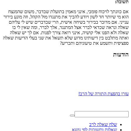
תשובה:
אם כוונתך לויכוח פומבי, אינני מאמין בתועלת שבדבר, משום שהמנצח
הוא מי שיותר חד לשון ויודע להביך את מתנגדו מול הקהל, וזה מונע בירור
ענייני. אם מדובר בבירור בשיחה אישית, הרי שבדברים שיש לי עליהם
שאלה ונראה שכדאי לברר אצל המתנגד, אלך לברר, ומה שאין לי בו
שאלה ולא הפנו אלי קושיה, אינני רואה צורך לפנות. אם לך יש שאלה
ואתה מתלבט בין דיעותינו מדוע שלא תשאל את שני בעלי הדיעות שאלה
ספציפית ותשמע את טיעוניהם ותכריע?
הודעות
עזרו בהפצת התורה של הרב!
שלח שאלה לרב
שאלות ותשובות לפי נושא