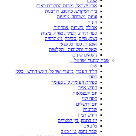
שואה
ארץ ישראל, מצוות התלויות בארץ
בית המקדש, כהנים, קורבנות
זוגיות, משפחה, צניעות
חינוך
אכילה, כשרות, צמחונות
ספר תורה, תפילין, מזוזה, ציצית
גשם, מיים, סביבה, גיאוגרפיה
אומנות, ספורט, פנאי
שאלות ותשובות - הקלטות
נושאים שונים
שבת ומועדי ישראל
שבת
הלוח העברי, מועדי ישראל, ראש חודש - כללי
פסח
ספירת העומר, ל"ג בעומר
חודש אייר
יום העצמאות
פסח שני
יום ירושלים
שבועות
חודש תמוז
י"ז בתמוז, בין המצרים
ט' באב
שבת נחמו, ט"ו באב