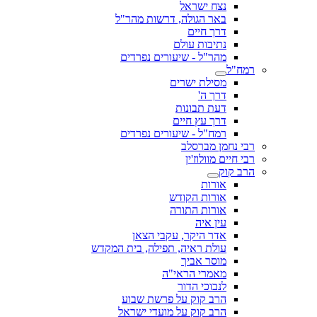
נצח ישראל
באר הגולה, דרשות מהר"ל
דרך חיים
נתיבות עולם
מהר"ל - שיעורים נפרדים
רמח"ל
מסילת ישרים
דרך ה'
דעת תבונות
דרך עץ חיים
רמח"ל - שיעורים נפרדים
רבי נחמן מברסלב
רבי חיים מוולוז'ין
הרב קוק
אורות
אורות הקודש
אורות התורה
עין איה
אדר היקר, עקבי הצאן
עולת ראיה, תפילה, בית המקדש
מוסר אביך
מאמרי הראי"ה
לנבוכי הדור
הרב קוק על פרשת שבוע
הרב קוק על מועדי ישראל