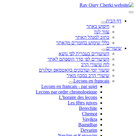
דף הבית
חיפוש באתר
עזור לנו!
כתוב למנהל האתר
כללי שימוש בחומרים מהאתר
שיעורים
השיעורים בעברית לפי נושא
השיעורים לפי סדר הוספתם לאתר
לוח שיעורי הרב
שיעור יומי ועדכונים בוואטסאפ וטלגרם
שיעורי הרב במכון מאיר
Leçons en français
Leçons en français - par sujet
Leçons par ordre chronologique
L'horaire des leçons
Les fêtes juives
Berechite
Chemot
Vayikra
Bamidbar
Devarim
Neviim et Ketouvim