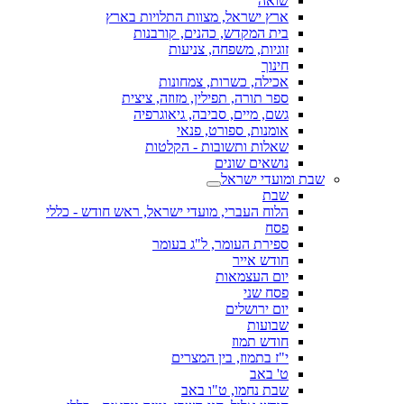
שואה
ארץ ישראל, מצוות התלויות בארץ
בית המקדש, כהנים, קורבנות
זוגיות, משפחה, צניעות
חינוך
אכילה, כשרות, צמחונות
ספר תורה, תפילין, מזוזה, ציצית
גשם, מיים, סביבה, גיאוגרפיה
אומנות, ספורט, פנאי
שאלות ותשובות - הקלטות
נושאים שונים
שבת ומועדי ישראל
שבת
הלוח העברי, מועדי ישראל, ראש חודש - כללי
פסח
ספירת העומר, ל"ג בעומר
חודש אייר
יום העצמאות
פסח שני
יום ירושלים
שבועות
חודש תמוז
י"ז בתמוז, בין המצרים
ט' באב
שבת נחמו, ט"ו באב