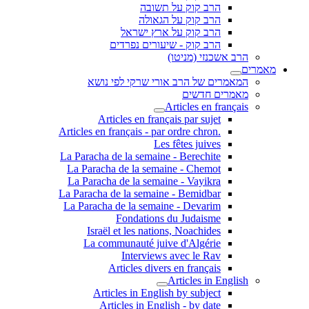
הרב קוק על תשובה
הרב קוק על הגאולה
הרב קוק על ארץ ישראל
הרב קוק - שיעורים נפרדים
הרב אשכנזי (מניטו)
מאמרים
המאמרים של הרב אורי שרקי לפי נושא
מאמרים חדשים
Articles en français
Articles en français par sujet
.Articles en français - par ordre chron
Les fêtes juives
La Paracha de la semaine - Berechite
La Paracha de la semaine - Chemot
La Paracha de la semaine - Vayikra
La Paracha de la semaine - Bemidbar
La Paracha de la semaine - Devarim
Fondations du Judaisme
Israël et les nations, Noachides
La communauté juive d'Algérie
Interviews avec le Rav
Articles divers en français
Articles in English
Articles in English by subject
Articles in English - by date