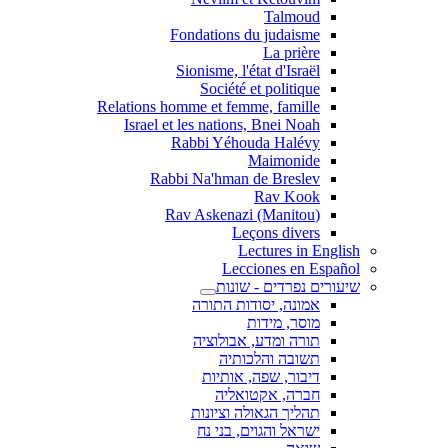
Talmoud
Fondations du judaisme
La prière
Sionisme, l'état d'Israël
Société et politique
Relations homme et femme, famille
Israel et les nations, Bnei Noah
Rabbi Yéhouda Halévy
Maimonide
Rabbi Na'hman de Breslev
Rav Kook
(Rav Askenazi (Manitou
Leçons divers
Lectures in English
Lecciones en Español
שיעורים נפרדים - שונות
אמונה, יסודות התורה
מוסר, מידות
תורה ומדע, אבולוציה
תשובה והלכותיה
דיבור, שפה, אותיות
חברה, אקטואליה
תהליך הגאולה וציונות
ישראל והגוים, בני נח