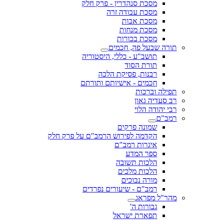
מסכת סנהדרין - פרק חלק
מסכת עבודה זרה
מסכת אבות
מסכת מנחות
מסכת בכורות
תורה שבעל פה, חכמים
תושב"ע - כללי, היסטוריה
תורת הסוד
רבנות, פסיקת הלכה
חכמים - אישיותם ותורתם
תפילה וברכות
רב סעדיה גאון
רבי יהודה הלוי
רמב"ם
שמונה פרקים
הקדמה לפירוש הרמב"ם על פרק חלק
איגרות רמב"ם
ספר המדע
הלכות תשובה
הלכות מלכים
מורה נבוכים
רמב"ם - שיעורים נפרדים
מהר"ל מפראג
גבורות ה'
תפארת ישראל