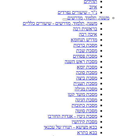
תהילים
איוב
נ"ך - שיעורים נפרדים
משנה, תלמוד, מדרשים
משנה, תלמוד, מדרשים - שיעורים כלליים
בראשית רבה
איכה רבה
מדרש תנחומא
מסכת ברכות
מסכת שבת
מסכת פסחים
מסכת ראש השנה
מסכת יומא
מסכת סוכה
מסכת ביצה
מסכת תענית
מסכת מגילה
מסכת מועד קטן
מסכת חגיגה
מסכת כתובות
מסכת סוטה
מסכת גיטין - אגדות החורבן
מסכת קידושין
בבא מציעא - תנורו של עכנאי
בבא בתרא