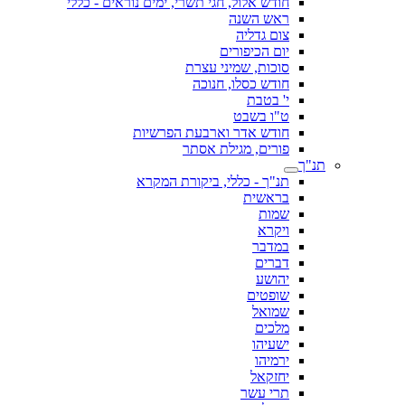
חודש אלול, חגי תשרי, ימים נוראים - כללי
ראש השנה
צום גדליה
יום הכיפורים
סוכות, שמיני עצרת
חודש כסלו, חנוכה
י' בטבת
ט"ו בשבט
חודש אדר וארבעת הפרשיות
פורים, מגילת אסתר
תנ"ך
תנ"ך - כללי, ביקורת המקרא
בראשית
שמות
ויקרא
במדבר
דברים
יהושע
שופטים
שמואל
מלכים
ישעיהו
ירמיהו
יחזקאל
תרי עשר