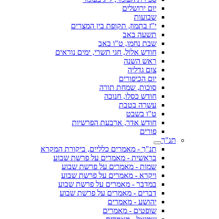
יום ירושלים
שבועות
י"ז בתמוז, תקופת בין המצרים
תשעה באב
שבת נחמו, ט"ו באב
חודש אלול, חגי תשרי, ימים נוראים
ראש השנה
צום גדליה
יום הכיפורים
סוכות, שמחת תורה
חודש כסלו, חנוכה
עשרה בטבת
ט"ו בשבט
חודש אדר, ארבעת הפרשיות
פורים
תנ"ך
תנ"ך - מאמרים כלליים, ביקורת המקרא
בראשית - מאמרים על פרשת שבוע
שמות - מאמרים על פרשת שבוע
ויקרא - מאמרים על פרשת שבוע
במדבר - מאמרים על פרשת שבוע
דברים - מאמרים על פרשת שבוע
יהושע - מאמרים
שופטים - מאמרים