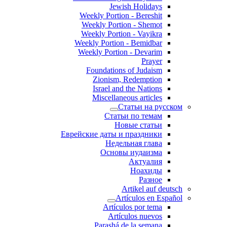
Jewish Holidays
Weekly Portion - Bereshit
Weekly Portion - Shemot
Weekly Portion - Vayikra
Weekly Portion - Bemidbar
Weekly Portion - Devarim
Prayer
Foundations of Judaism
Zionism, Redemption
Israel and the Nations
Miscellaneous articles
Статьи на русском
Статьи по темам
Новые статьи
Еврейские даты и праздники
Недельная глава
Основы иудаизма
Актуалия
Ноахиды
Разное
Artikel auf deutsch
Artículos en Español
Artículos por tema
Artículos nuevos
Parashá de la semana