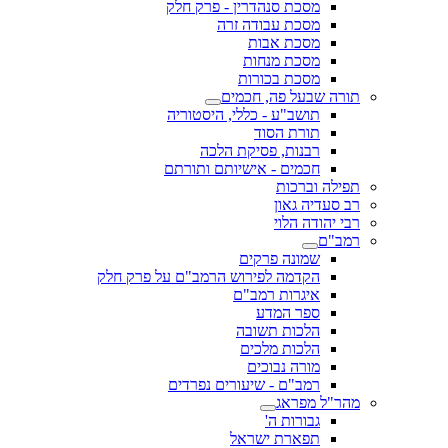
מסכת סנהדרין - פרק חלק
מסכת עבודה זרה
מסכת אבות
מסכת מנחות
מסכת בכורות
תורה שבעל פה, חכמים
תושב"ע - כללי, היסטוריה
תורת הסוד
רבנות, פסיקת הלכה
חכמים - אישיותם ותורתם
תפילה וברכות
רב סעדיה גאון
רבי יהודה הלוי
רמב"ם
שמונה פרקים
הקדמה לפירוש הרמב"ם על פרק חלק
איגרות רמב"ם
ספר המדע
הלכות תשובה
הלכות מלכים
מורה נבוכים
רמב"ם - שיעורים נפרדים
מהר"ל מפראג
גבורות ה'
תפארת ישראל