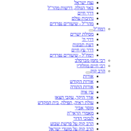
נצח ישראל
באר הגולה, דרשות מהר"ל
דרך חיים
נתיבות עולם
מהר"ל - שיעורים נפרדים
רמח"ל
מסילת ישרים
דרך ה'
דעת תבונות
דרך עץ חיים
רמח"ל - שיעורים נפרדים
רבי נחמן מברסלב
רבי חיים מוולוז'ין
הרב קוק
אורות
אורות הקודש
אורות התורה
עין איה
אדר היקר, עקבי הצאן
עולת ראיה, תפילה, בית המקדש
מוסר אביך
מאמרי הראי"ה
לנבוכי הדור
הרב קוק על פרשת שבוע
הרב קוק על מועדי ישראל