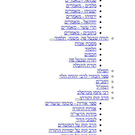
שמואל - מאמרים
מלכים - מאמרים
ישעיהו - מאמרים
ירמיהו - מאמרים
יחזקאל - מאמרים
תרי עשר - מאמרים
כתובים - מאמרים
תורה שבעל פה, משנה, תלמוד
מסכת אבות
תלמוד
חכמים
תורה שבעל פה
תורת הקבלה
תפילה
ספר הכוזרי לרבי יהודה הלוי
רמב"ם
רמח"ל
רבי נחמן מברסלב
הרב קוק ותורתו
ספר אורות - סיכומי שיעורים
אורות התורה
מידות הראי"ה
לנבוכי הדור
הרב קוק על המועדים
הרב קוק על יסודות התורה