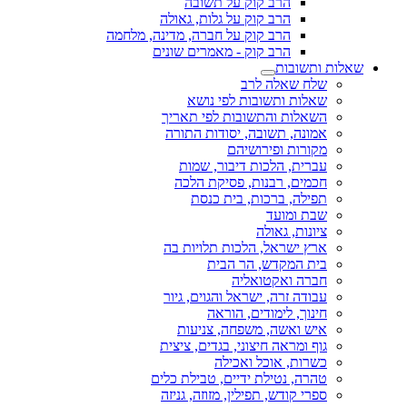
הרב קוק על תשובה
הרב קוק על גלות, גאולה
הרב קוק על חברה, מדינה, מלחמה
הרב קוק - מאמרים שונים
שאלות ותשובות
שלח שאלה לרב
שאלות ותשובות לפי נושא
השאלות והתשובות לפי תאריך
אמונה, תשובה, יסודות התורה
מקורות ופירושיהם
עברית, הלכות דיבור, שמות
חכמים, רבנות, פסיקת הלכה
תפילה, ברכות, בית כנסת
שבת ומועד
ציונות, גאולה
ארץ ישראל, הלכות תלויות בה
בית המקדש, הר הבית
חברה ואקטואליה
עבודה זרה, ישראל והגוים, גיור
חינוך, לימודים, הוראה
איש ואשה, משפחה, צניעות
גוף ומראה חיצוני, בגדים, ציצית
כשרות, אוכל ואכילה
טהרה, נטילת ידיים, טבילת כלים
ספרי קודש, תפילין, מזוזה, גניזה