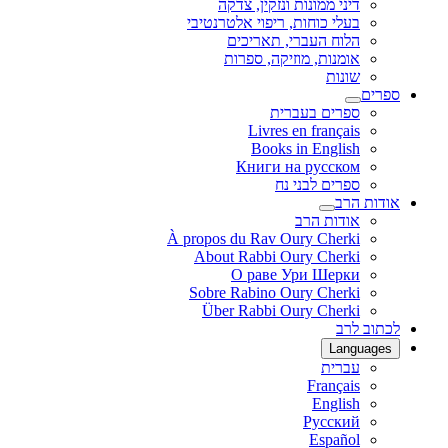
דיני ממונות ונזקין, צדקה
בעלי כוחות, ריפוי אלטרנטיבי
הלוח העברי, תאריכים
אומנות, מוזיקה, ספרות
שונות
ספרים
ספרים בעברית
Livres en français
Books in English
Книги на русском
ספרים לבני נח
אודות הרב
אודות הרב
À propos du Rav Oury Cherki
About Rabbi Oury Cherki
О раве Ури Шерки
Sobre Rabino Oury Cherki
Über Rabbi Oury Cherki
לכתוב לרב
Languages
עברית
Français
English
Русский
Español