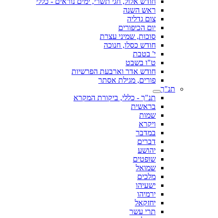
חודש אלול, חגי תשרי, ימים נוראים - כללי
ראש השנה
צום גדליה
יום הכיפורים
סוכות, שמיני עצרת
חודש כסלו, חנוכה
י' בטבת
ט"ו בשבט
חודש אדר וארבעת הפרשיות
פורים, מגילת אסתר
תנ"ך
תנ"ך - כללי, ביקורת המקרא
בראשית
שמות
ויקרא
במדבר
דברים
יהושע
שופטים
שמואל
מלכים
ישעיהו
ירמיהו
יחזקאל
תרי עשר