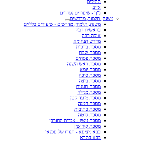
תהילים
איוב
נ"ך - שיעורים נפרדים
משנה, תלמוד, מדרשים
משנה, תלמוד, מדרשים - שיעורים כלליים
בראשית רבה
איכה רבה
מדרש תנחומא
מסכת ברכות
מסכת שבת
מסכת פסחים
מסכת ראש השנה
מסכת יומא
מסכת סוכה
מסכת ביצה
מסכת תענית
מסכת מגילה
מסכת מועד קטן
מסכת חגיגה
מסכת כתובות
מסכת סוטה
מסכת גיטין - אגדות החורבן
מסכת קידושין
בבא מציעא - תנורו של עכנאי
בבא בתרא