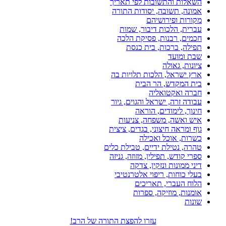
השאלות והתשובות לפי תאריך
אמונה, תשובה, יסודות התורה
מקורות ופירושיהם
עברית, הלכות דיבור, שמות
חכמים, רבנות, פסיקת הלכה
תפילה, ברכות, בית כנסת
שבת ומועד
ציונות, גאולה
ארץ ישראל, הלכות תלויות בה
בית המקדש, הר הבית
חברה ואקטואליה
עבודה זרה, ישראל והגוים, גיור
חינוך, לימודים, הוראה
איש ואשה, משפחה, צניעות
גוף ומראה חיצוני, בגדים, ציצית
כשרות, אוכל ואכילה
טהרה, נטילת ידיים, טבילת כלים
ספרי קודש, תפילין, מזוזה, גניזה
דיני ממונות ונזקין, צדקה
בעלי כוחות, ריפוי אלטרנטיבי
הלוח העברי, תאריכים
אומנות, מוזיקה, ספרות
שונות
עזרו להפצת התורה של הרב!