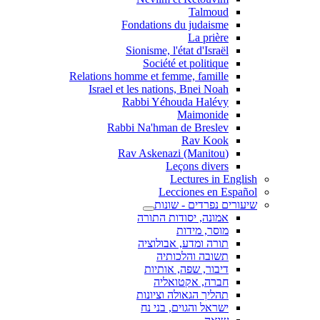
Talmoud
Fondations du judaisme
La prière
Sionisme, l'état d'Israël
Société et politique
Relations homme et femme, famille
Israel et les nations, Bnei Noah
Rabbi Yéhouda Halévy
Maimonide
Rabbi Na'hman de Breslev
Rav Kook
(Rav Askenazi (Manitou
Leçons divers
Lectures in English
Lecciones en Español
שיעורים נפרדים - שונות
אמונה, יסודות התורה
מוסר, מידות
תורה ומדע, אבולוציה
תשובה והלכותיה
דיבור, שפה, אותיות
חברה, אקטואליה
תהליך הגאולה וציונות
ישראל והגוים, בני נח