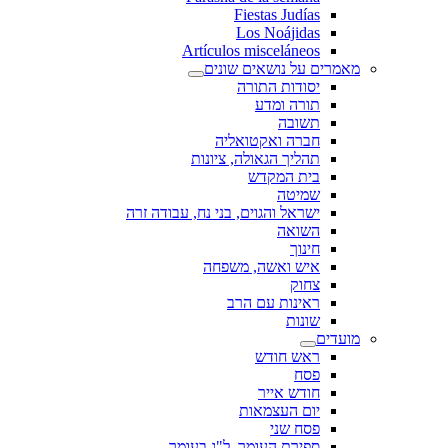
Fiestas Judías
Los Noájidas
Artículos misceláneos
מאמרים על נושאים שונים
יסודות התורה
תורה ומדע
תשובה
חברה ואקטואליה
תהליך הגאולה, ציונות
בית המקדש
שמיטה
ישראל והגוים, בני נח, עבודה זרה
השואה
חינוך
איש ואשה, משפחה
צחוק
ראינות עם הרב
שונות
מועדים
ראש חודש
פסח
חודש אייר
יום העצמאות
פסח שני
ספירת העומר, ל"ג בעומר