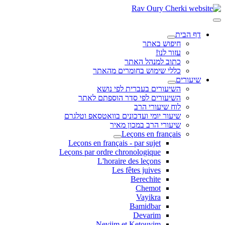
דף הבית
חיפוש באתר
עזור לנו!
כתוב למנהל האתר
כללי שימוש בחומרים מהאתר
שיעורים
השיעורים בעברית לפי נושא
השיעורים לפי סדר הוספתם לאתר
לוח שיעורי הרב
שיעור יומי ועדכונים בוואטסאפ וטלגרם
שיעורי הרב במכון מאיר
Leçons en français
Leçons en français - par sujet
Leçons par ordre chronologique
L'horaire des leçons
Les fêtes juives
Berechite
Chemot
Vayikra
Bamidbar
Devarim
Neviim et Ketouvim