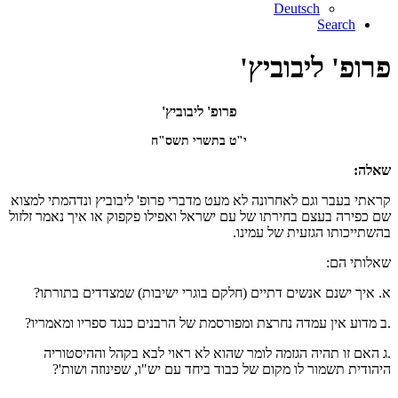
Deutsch
Search
פרופ' ליבוביץ'
פרופ' ליבוביץ'
י"ט בתשרי תשס"ח
שאלה:
קראתי בעבר וגם לאחרונה לא מעט מדברי פרופ' ליבוביץ ונדהמתי למצוא
שם כפירה בעצם בחירתו של עם ישראל ואפילו פקפוק או איך נאמר זלזול
בהשתייכותו הגזעית של עמינו.
שאלותי הם:
א. איך ישנם אנשים דתיים (חלקם בוגרי ישיבות) שמצדדים בתורתו?
.ב מדוע אין עמדה נחרצת ומפורסמת של הרבנים כנגד ספריו ומאמריו?
.ג האם זו תהיה הגזמה לומר שהוא לא ראוי לבא בקהל וההיסטוריה
היהודית תשמור לו מקום של כבוד ביחד עם יש"ו, שפינוזה ושות'?