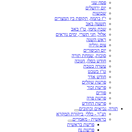
פסח שני
יום ירושלים
שבועות
י"ז בתמוז, תקופת בין המצרים
תשעה באב
שבת נחמו, ט"ו באב
אלול, חגי תשרי, ימים נוראים
ראש השנה
צום גדליה
יום הכיפורים
סוכות, שמחת תורה
חודש כסלו, חנוכה
עשרה בטבת
ט"ו בשבט
חודש אדר
פרשת שקלים
פרשת זכור
פורים
פרשת פרה
פרשת החודש
תורה, נביאים וכתובים
תנ"ך - כללי, ביקורת המקרא
בראשית - מאמרים
פרשת בראשית
פרשת נח