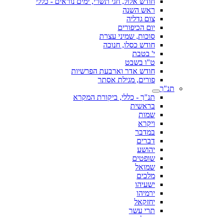
חודש אלול, חגי תשרי, ימים נוראים - כללי
ראש השנה
צום גדליה
יום הכיפורים
סוכות, שמיני עצרת
חודש כסלו, חנוכה
י' בטבת
ט"ו בשבט
חודש אדר וארבעת הפרשיות
פורים, מגילת אסתר
תנ"ך
תנ"ך - כללי, ביקורת המקרא
בראשית
שמות
ויקרא
במדבר
דברים
יהושע
שופטים
שמואל
מלכים
ישעיהו
ירמיהו
יחזקאל
תרי עשר