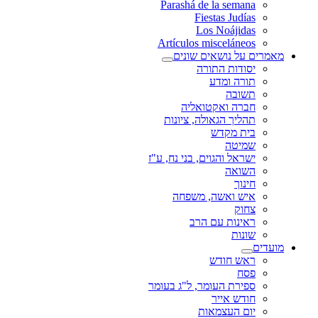
Parashá de la semana
Fiestas Judías
Los Noájidas
Artículos misceláneos
מאמרים על נושאים שונים
יסודות התורה
תורה ומדע
תשובה
חברה ואקטואליה
תהליך הגאולה, ציונות
בית מקדש
שמיטה
ישראל והגוים, בני נח, ע"ז
השואה
חינוך
איש ואשה, משפחה
צחוק
ראינות עם הרב
שונות
מועדים
ראש חודש
פסח
ספירת העומר, ל"ג בעומר
חודש אייר
יום העצמאות