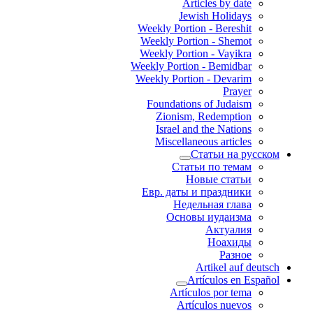
Articles by date
Jewish Holidays
Weekly Portion - Bereshit
Weekly Portion - Shemot
Weekly Portion - Vayikra
Weekly Portion - Bemidbar
Weekly Portion - Devarim
Prayer
Foundations of Judaism
Zionism, Redemption
Israel and the Nations
Miscellaneous articles
Статьи на русском
Статьи по темам
Новые статьи
Евр. даты и праздники
Недельная глава
Основы иудаизма
Актуалия
Ноахиды
Разное
Artikel auf deutsch
Artículos en Español
Artículos por tema
Artículos nuevos