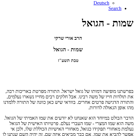
Deutsch
Search
שמות - הגואל
הרב אורי שרקי
שמות - הגואל
טבת תשע"ז
בפרשתנו מופיעה דמותו של גואל ישראל. התורה מפרטת באריכות רבה,
את תולדות חייו של משה רבינו. אבל חלקים רבים מחייו נשארו נעלמים,
והתורה הדגישה פרטים אחרים. בוודאי שיש כאן כוונה של התורה ללמדנו
מהו אופן הגאולה לדורות.
הדבר הבולט במיוחד הוא שאנחנו לא יודעים את שמו האמיתי של הגואל.
משה הוא שמו המצרי - שמו העברי נעלם. פרטיותו האישית של הגואל
נעלמת מאחורי תפקידו כגואל, מאחורי האישיות הכוללת שלו, ולכן אי
אפשר להביא את שמו. אם כבר מביאים איזה שם, זה יהיה השם שנתנו לו