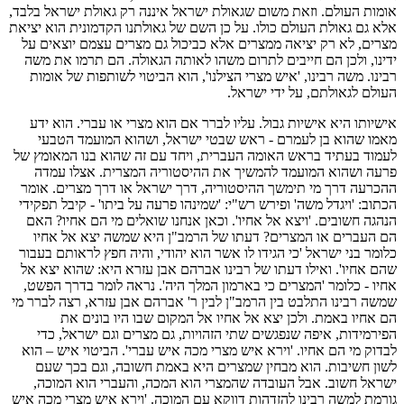
אומות העולם. וזאת משום שגאולת ישראל איננה רק גאולת ישראל בלבד,
אלא גם גאולת העולם כולו. על כן השם של גאולתנו הקדמונית הוא יציאת
מצרים, לא רק יציאה ממצרים אלא כביכול גם מצרים עצמם יוצאים על
ידינו, ולכן הם חייבים לתרום משהו לאותה הגאולה. הם תרמו את משה
רבינו. משה רבינו, 'איש מצרי הצילנו', הוא הביטוי לשותפות של אומות
העולם לגאולתם, על ידי ישראל.
אישיותו היא אישיות גבול. עליו לברר אם הוא מצרי או עברי. הוא ידע
מאמו שהוא בן לעמרם - ראש שבטי ישראל, ושהוא המועמד הטבעי
לעמוד בעתיד בראש האומה העברית, ויחד עם זה שהוא בנו המאומץ של
פרעה ושהוא המועמד להמשיך את ההיסטוריה המצרית. אצלו עמדה
ההכרעה דרך מי תימשך ההיסטוריה, דרך ישראל או דרך מצרים. אומר
הכתוב: 'ויגדל משה' ופירש רש"י: 'שמינהו פרעה על ביתו' - קיבל תפקידי
הנהגה חשובים. 'ויצא אל אחיו'. וכאן אנחנו שואלים מי הם אחיו? האם
הם העברים או המצרים? דעתו של הרמב"ן היא שמשה יצא אל אחיו
כלומר בני ישראל 'כי הגידו לו אשר הוא יהודי, והיה חפץ לראותם בעבור
שהם אחיו'. ואילו דעתו של רבינו אברהם אבן עזרא היא: שהוא יצא אל
אחיו - כלומר 'המצרים כי בארמון המלך היה'. נראה לומר בדרך הפשט,
שמשה רבינו התלבט בין הרמב"ן לבין ר' אברהם אבן עזרא, רצה לברר מי
הם אחיו באמת. ולכן יצא אל אחיו אל המקום שבו היו בונים את
הפירמידות, איפה שנפגשים שתי הזהויות, גם מצרים וגם ישראל, כדי
לבדוק מי הם אחיו. 'וירא איש מצרי מכה איש עברי'. הביטוי איש – הוא
לשון חשיבות. הוא מבחין שמצרים היא באמת חשובה, וגם בכך שעם
ישראל חשוב. אבל העובדה שהמצרי הוא המכה, והעברי הוא המוכה,
גורמת למשה רבינו להזדהות דווקא עם המוכה. 'וירא איש מצרי מכה איש