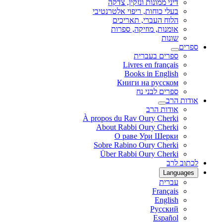
דיני ממונות ונזקין, צדקה
בעלי כוחות, ריפוי אלטרנטיבי
הלוח העברי, תאריכים
אומנות, מוזיקה, ספרות
שונות
ספרים
ספרים בעברית
Livres en français
Books in English
Книги на русском
ספרים לבני נח
אודות הרב
אודות הרב
À propos du Rav Oury Cherki
About Rabbi Oury Cherki
О раве Ури Шерки
Sobre Rabino Oury Cherki
Über Rabbi Oury Cherki
לכתוב לרב
Languages
עברית
Français
English
Русский
Español