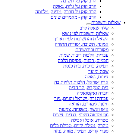
הרב קוק על תשובה
הרב קוק על גלות, גאולה
הרב קוק על חברה, מדינה, מלחמה
הרב קוק - מאמרים שונים
שאלות ותשובות
שלח שאלה לרב
שאלות ותשובות לפי נושא
השאלות והתשובות לפי תאריך
אמונה, תשובה, יסודות התורה
מקורות ופירושיהם
עברית, הלכות דיבור, שמות
חכמים, רבנות, פסיקת הלכה
תפילה, ברכות, בית כנסת
שבת ומועד
ציונות, גאולה
ארץ ישראל, הלכות תלויות בה
בית המקדש, הר הבית
חברה ואקטואליה
עבודה זרה, ישראל והגוים, גיור
חינוך, לימודים, הוראה
איש ואשה, משפחה, צניעות
גוף ומראה חיצוני, בגדים, ציצית
כשרות, אוכל ואכילה
טהרה, נטילת ידיים, טבילת כלים
ספרי קודש, תפילין, מזוזה, גניזה