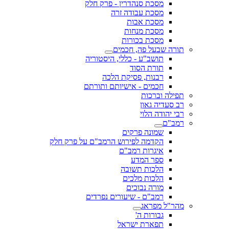
מסכת סנהדרין - פרק חלק
מסכת עבודה זרה
מסכת אבות
מסכת מנחות
מסכת בכורות
תורה שבעל פה, חכמים
תושב"ע - כללי, היסטוריה
תורת הסוד
רבנות, פסיקת הלכה
חכמים - אישיותם ותורתם
תפילה וברכות
רב סעדיה גאון
רבי יהודה הלוי
רמב"ם
שמונה פרקים
הקדמה לפירוש הרמב"ם על פרק חלק
איגרות רמב"ם
ספר המדע
הלכות תשובה
הלכות מלכים
מורה נבוכים
רמב"ם - שיעורים נפרדים
מהר"ל מפראג
גבורות ה'
תפארת ישראל