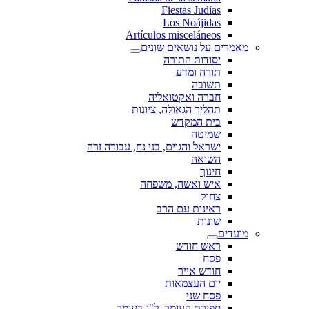
Fiestas Judías
Los Noájidas
Artículos misceláneos
מאמרים על נושאים שונים
יסודות התורה
תורה ומדע
תשובה
חברה ואקטואליה
תהליך הגאולה, ציונות
בית המקדש
שמיטה
ישראל והגוים, בני נח, עבודה זרה
השואה
חינוך
איש ואשה, משפחה
צחוק
ראינות עם הרב
שונות
מועדים
ראש חודש
פסח
חודש אייר
יום העצמאות
פסח שני
ספירת העומר, ל"ג בעומר