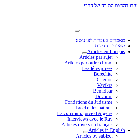
עזרו בהפצת התורה של הרב!
מאמרים בעברית לפי נושא
מאמרים חדשים
Articles en français
Articles par sujet
.Articles par ordre chron
Les fêtes juives
Berechite
Chemot
Vayikra
Bemidbar
Devarim
Fondations du Judaisme
Israël et les nations
La commun. juive d'Algérie
Interviews avec le Rav
Articles divers en français
Articles in English
Articles by subject