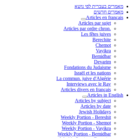
מאמרים בעברית לפי נושא
מאמרים חדשים
Articles en français
Articles par sujet
.Articles par ordre chron
Les fêtes juives
Berechite
Chemot
Vayikra
Bemidbar
Devarim
Fondations du Judaisme
Israël et les nations
La commun. juive d'Algérie
Interviews avec le Rav
Articles divers en français
Articles in English
Articles by subject
Articles by date
Jewish Holidays
Weekly Portion - Bereshit
Weekly Portion - Shemot
Weekly Portion - Vayikra
Weekly Portion - Bemidbar