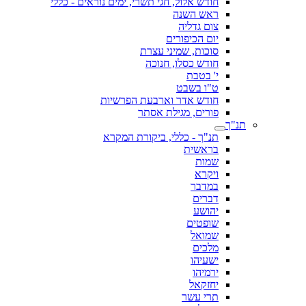
חודש אלול, חגי תשרי, ימים נוראים - כללי
ראש השנה
צום גדליה
יום הכיפורים
סוכות, שמיני עצרת
חודש כסלו, חנוכה
י' בטבת
ט"ו בשבט
חודש אדר וארבעת הפרשיות
פורים, מגילת אסתר
תנ"ך
תנ"ך - כללי, ביקורת המקרא
בראשית
שמות
ויקרא
במדבר
דברים
יהושע
שופטים
שמואל
מלכים
ישעיהו
ירמיהו
יחזקאל
תרי עשר