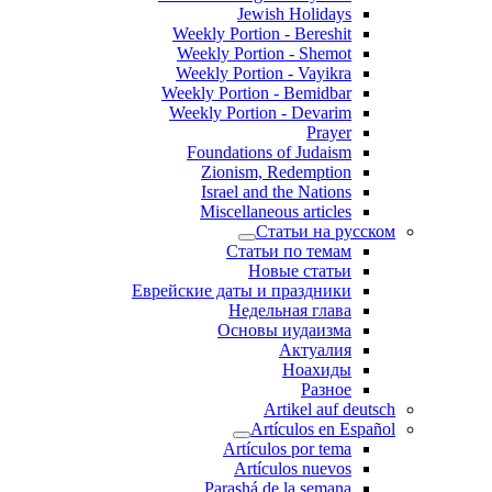
Jewish Holidays
Weekly Portion - Bereshit
Weekly Portion - Shemot
Weekly Portion - Vayikra
Weekly Portion - Bemidbar
Weekly Portion - Devarim
Prayer
Foundations of Judaism
Zionism, Redemption
Israel and the Nations
Miscellaneous articles
Статьи на русском
Статьи по темам
Новые статьи
Еврейские даты и праздники
Недельная глава
Основы иудаизма
Актуалия
Ноахиды
Разное
Artikel auf deutsch
Artículos en Español
Artículos por tema
Artículos nuevos
Parashá de la semana