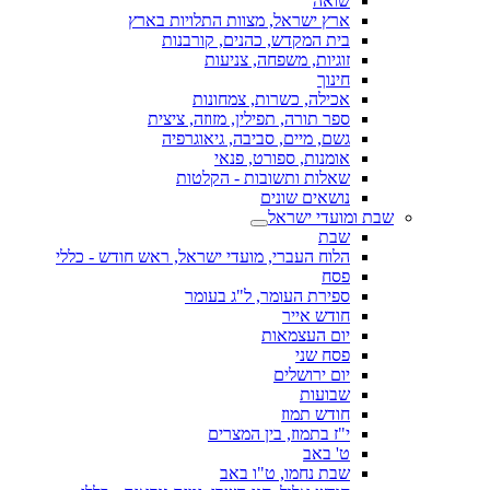
שואה
ארץ ישראל, מצוות התלויות בארץ
בית המקדש, כהנים, קורבנות
זוגיות, משפחה, צניעות
חינוך
אכילה, כשרות, צמחונות
ספר תורה, תפילין, מזוזה, ציצית
גשם, מיים, סביבה, גיאוגרפיה
אומנות, ספורט, פנאי
שאלות ותשובות - הקלטות
נושאים שונים
שבת ומועדי ישראל
שבת
הלוח העברי, מועדי ישראל, ראש חודש - כללי
פסח
ספירת העומר, ל"ג בעומר
חודש אייר
יום העצמאות
פסח שני
יום ירושלים
שבועות
חודש תמוז
י"ז בתמוז, בין המצרים
ט' באב
שבת נחמו, ט"ו באב