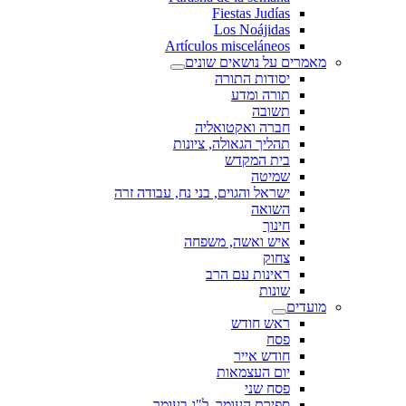
Fiestas Judías
Los Noájidas
Artículos misceláneos
מאמרים על נושאים שונים
יסודות התורה
תורה ומדע
תשובה
חברה ואקטואליה
תהליך הגאולה, ציונות
בית המקדש
שמיטה
ישראל והגוים, בני נח, עבודה זרה
השואה
חינוך
איש ואשה, משפחה
צחוק
ראינות עם הרב
שונות
מועדים
ראש חודש
פסח
חודש אייר
יום העצמאות
פסח שני
ספירת העומר, ל"ג בעומר