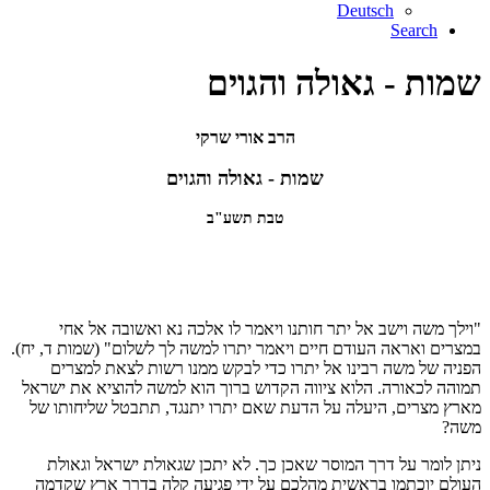
Deutsch
Search
שמות - גאולה והגוים
הרב אורי שרקי
שמות - גאולה והגוים
טבת תשע"ב
"וילך משה וישב אל יתר חותנו ויאמר לו אלכה נא ואשובה אל אחי
במצרים ואראה העודם חיים ויאמר יתרו למשה לך לשלום" (שמות ד, יח).
הפניה של משה רבינו אל יתרו כדי לבקש ממנו רשות לצאת למצרים
תמוהה לכאורה. הלוא ציווה הקדוש ברוך הוא למשה להוציא את ישראל
מארץ מצרים, היעלה על הדעת שאם יתרו יתנגד, תתבטל שליחותו של
משה?
ניתן לומר על דרך המוסר שאכן כך. לא יתכן שגאולת ישראל וגאולת
העולם יוכתמו בראשית מהלכם על ידי פגיעה קלה בדרך ארץ שקדמה