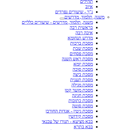
תהילים
איוב
נ"ך - שיעורים נפרדים
משנה, תלמוד, מדרשים
משנה, תלמוד, מדרשים - שיעורים כלליים
בראשית רבה
איכה רבה
מדרש תנחומא
מסכת ברכות
מסכת שבת
מסכת פסחים
מסכת ראש השנה
מסכת יומא
מסכת סוכה
מסכת ביצה
מסכת תענית
מסכת מגילה
מסכת מועד קטן
מסכת חגיגה
מסכת כתובות
מסכת סוטה
מסכת גיטין - אגדות החורבן
מסכת קידושין
בבא מציעא - תנורו של עכנאי
בבא בתרא