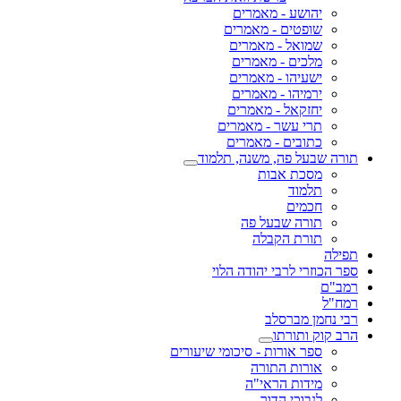
יהושע - מאמרים
שופטים - מאמרים
שמואל - מאמרים
מלכים - מאמרים
ישעיהו - מאמרים
ירמיהו - מאמרים
יחזקאל - מאמרים
תרי עשר - מאמרים
כתובים - מאמרים
תורה שבעל פה, משנה, תלמוד
מסכת אבות
תלמוד
חכמים
תורה שבעל פה
תורת הקבלה
תפילה
ספר הכוזרי לרבי יהודה הלוי
רמב"ם
רמח"ל
רבי נחמן מברסלב
הרב קוק ותורתו
ספר אורות - סיכומי שיעורים
אורות התורה
מידות הראי"ה
לנבוכי הדור