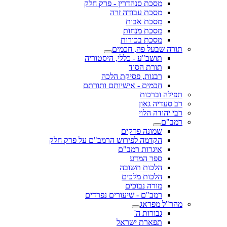
מסכת סנהדרין - פרק חלק
מסכת עבודה זרה
מסכת אבות
מסכת מנחות
מסכת בכורות
תורה שבעל פה, חכמים
תושב"ע - כללי, היסטוריה
תורת הסוד
רבנות, פסיקת הלכה
חכמים - אישיותם ותורתם
תפילה וברכות
רב סעדיה גאון
רבי יהודה הלוי
רמב"ם
שמונה פרקים
הקדמה לפירוש הרמב"ם על פרק חלק
איגרות רמב"ם
ספר המדע
הלכות תשובה
הלכות מלכים
מורה נבוכים
רמב"ם - שיעורים נפרדים
מהר"ל מפראג
גבורות ה'
תפארת ישראל