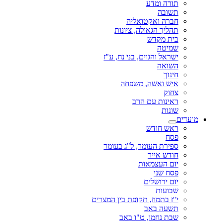
תורה ומדע
תשובה
חברה ואקטואליה
תהליך הגאולה, ציונות
בית מקדש
שמיטה
ישראל והגוים, בני נח, ע"ז
השואה
חינוך
איש ואשה, משפחה
צחוק
ראינות עם הרב
שונות
מועדים
ראש חודש
פסח
ספירת העומר, ל"ג בעומר
חודש אייר
יום העצמאות
פסח שני
יום ירושלים
שבועות
י"ז בתמוז, תקופת בין המצרים
תשעה באב
שבת נחמו, ט"ו באב