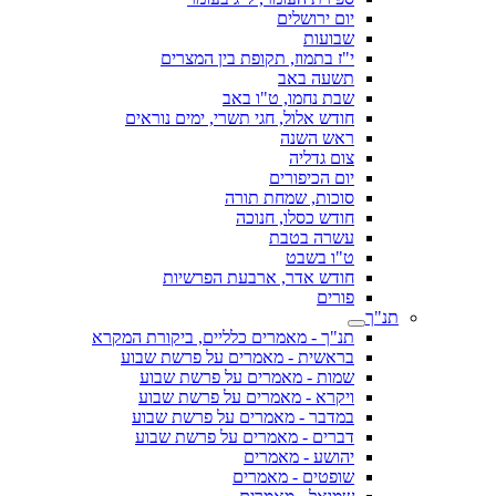
יום ירושלים
שבועות
י"ז בתמוז, תקופת בין המצרים
תשעה באב
שבת נחמו, ט"ו באב
חודש אלול, חגי תשרי, ימים נוראים
ראש השנה
צום גדליה
יום הכיפורים
סוכות, שמחת תורה
חודש כסלו, חנוכה
עשרה בטבת
ט"ו בשבט
חודש אדר, ארבעת הפרשיות
פורים
תנ"ך
תנ"ך - מאמרים כלליים, ביקורת המקרא
בראשית - מאמרים על פרשת שבוע
שמות - מאמרים על פרשת שבוע
ויקרא - מאמרים על פרשת שבוע
במדבר - מאמרים על פרשת שבוע
דברים - מאמרים על פרשת שבוע
יהושע - מאמרים
שופטים - מאמרים