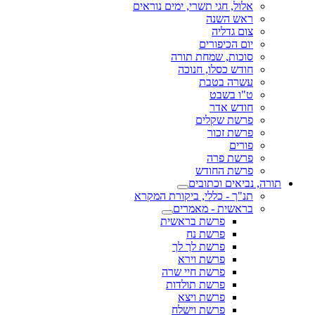
אלול, חגי תשרי, ימים נוראים
ראש השנה
צום גדליה
יום הכיפורים
סוכות, שמחת תורה
חודש כסלו, חנוכה
עשרה בטבת
ט"ו בשבט
חודש אדר
פרשת שקלים
פרשת זכור
פורים
פרשת פרה
פרשת החודש
תורה, נביאים וכתובים
תנ"ך - כללי, ביקורת המקרא
בראשית - מאמרים
פרשת בראשית
פרשת נח
פרשת לך לך
פרשת וירא
פרשת חיי שרה
פרשת תולדות
פרשת ויצא
פרשת וישלח