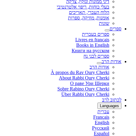
דיני ממונות ונזקין, צדקה
בעלי כוחות, ריפוי אלטרנטיבי
הלוח העברי, תאריכים
אומנות, מוזיקה, ספרות
שונות
ספרים
ספרים בעברית
Livres en français
Books in English
Книги на русском
ספרים לבני נח
אודות הרב
אודות הרב
À propos du Rav Oury Cherki
About Rabbi Oury Cherki
О раве Ури Шерки
Sobre Rabino Oury Cherki
Über Rabbi Oury Cherki
לכתוב לרב
Languages
עברית
Français
English
Русский
Español