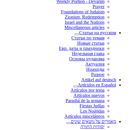
Weekly Portion - Devarim
Prayer
Foundations of Judaism
Zionism, Redemption
Israel and the Nations
Miscellaneous articles
Статьи на русском
Статьи по темам
Новые статьи
Евр. даты и праздники
Недельная глава
Основы иудаизма
Актуалия
Ноахиды
Разное
Artikel auf deutsch
Artículos en Español
Artículos por tema
Artículos nuevos
Parashá de la semana
Fiestas Judías
Los Noájidas
Artículos misceláneos
מאמרים על נושאים שונים
יסודות התורה