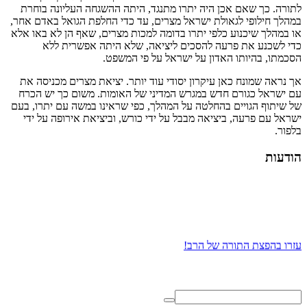
לתורה. כך שאם אכן היה יתרו מתנגד, היתה ההשגחה העליונה בוחרת
במהלך חילופי לגאולת ישראל מצרים, עד כדי החלפת הגואל באדם אחר,
או במהלך שיכנוע כלפי יתרו בדומה למכות מצרים, שאף הן לא באו אלא
כדי לשכנע את פרעה להסכים ליציאה, שלא היתה אפשרית ללא
הסכמתו, בהיותו האדון על ישראל על פי המשפט.
אך נראה שמונח כאן עיקרון יסודי עוד יותר. יציאת מצרים מכניסה את
עם ישראל כגורם חדש במגרש המדיני של האומות. משום כך יש הכרח
של שיתוף הגויים בהחלטה על המהלך, כפי שראינו במשה עם יתרו, בעם
ישראל עם פרעה, ביציאה מבבל על ידי כורש, וביציאת אירופה על ידי
בלפור.
הודעות
עזרו בהפצת התורה של הרב!