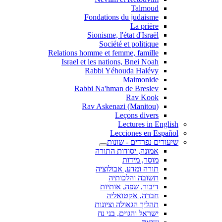
Talmoud
Fondations du judaisme
La prière
Sionisme, l'état d'Israël
Société et politique
Relations homme et femme, famille
Israel et les nations, Bnei Noah
Rabbi Yéhouda Halévy
Maimonide
Rabbi Na'hman de Breslev
Rav Kook
(Rav Askenazi (Manitou
Leçons divers
Lectures in English
Lecciones en Español
שיעורים נפרדים - שונות
אמונה, יסודות התורה
מוסר, מידות
תורה ומדע, אבולוציה
תשובה והלכותיה
דיבור, שפה, אותיות
חברה, אקטואליה
תהליך הגאולה וציונות
ישראל והגוים, בני נח