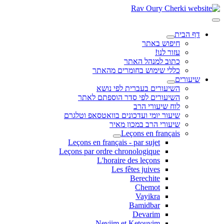
דף הבית
חיפוש באתר
עזור לנו!
כתוב למנהל האתר
כללי שימוש בחומרים מהאתר
שיעורים
השיעורים בעברית לפי נושא
השיעורים לפי סדר הוספתם לאתר
לוח שיעורי הרב
שיעור יומי ועדכונים בוואטסאפ וטלגרם
שיעורי הרב במכון מאיר
Leçons en français
Leçons en français - par sujet
Leçons par ordre chronologique
L'horaire des leçons
Les fêtes juives
Berechite
Chemot
Vayikra
Bamidbar
Devarim
Neviim et Ketouvim