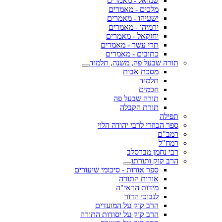
שמואל - מאמרים
מלכים - מאמרים
ישעיהו - מאמרים
ירמיהו - מאמרים
יחזקאל - מאמרים
תרי עשר - מאמרים
כתובים - מאמרים
תורה שבעל פה, משנה, תלמוד
מסכת אבות
תלמוד
חכמים
תורה שבעל פה
תורת הקבלה
תפילה
ספר הכוזרי לרבי יהודה הלוי
רמב"ם
רמח"ל
רבי נחמן מברסלב
הרב קוק ותורתו
ספר אורות - סיכומי שיעורים
אורות התורה
מידות הראי"ה
לנבוכי הדור
הרב קוק על המועדים
הרב קוק על יסודות התורה