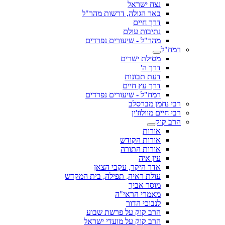
נצח ישראל
באר הגולה, דרשות מהר"ל
דרך חיים
נתיבות עולם
מהר"ל - שיעורים נפרדים
רמח"ל
מסילת ישרים
דרך ה'
דעת תבונות
דרך עץ חיים
רמח"ל - שיעורים נפרדים
רבי נחמן מברסלב
רבי חיים מוולוז'ין
הרב קוק
אורות
אורות הקודש
אורות התורה
עין איה
אדר היקר, עקבי הצאן
עולת ראיה, תפילה, בית המקדש
מוסר אביך
מאמרי הראי"ה
לנבוכי הדור
הרב קוק על פרשת שבוע
הרב קוק על מועדי ישראל