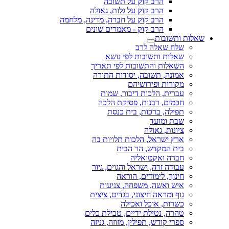
הרב קוק על תשובה
הרב קוק על גלות, גאולה
הרב קוק על חברה, מדינה, מלחמה
הרב קוק - מאמרים שונים
שאלות ותשובות
שלח שאלה לרב
שאלות ותשובות לפי נושא
השאלות והתשובות לפי תאריך
אמונה, תשובה, יסודות התורה
מקורות ופירושיהם
עברית, הלכות דיבור, שמות
חכמים, רבנות, פסיקת הלכה
תפילה, ברכות, בית כנסת
שבת ומועד
ציונות, גאולה
ארץ ישראל, הלכות תלויות בה
בית המקדש, הר הבית
חברה ואקטואליה
עבודה זרה, ישראל והגוים, גיור
חינוך, לימודים, הוראה
איש ואשה, משפחה, צניעות
גוף ומראה חיצוני, בגדים, ציצית
כשרות, אוכל ואכילה
טהרה, נטילת ידיים, טבילת כלים
ספרי קודש, תפילין, מזוזה, גניזה