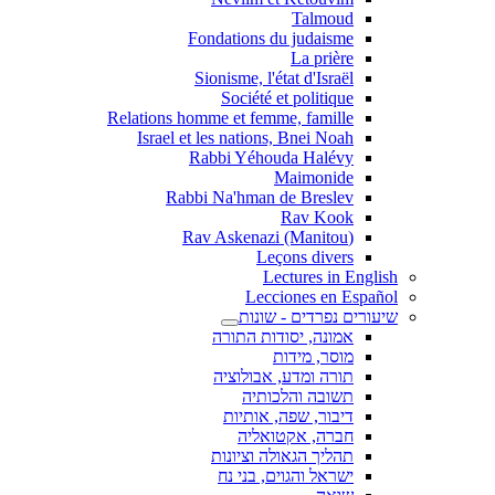
Talmoud
Fondations du judaisme
La prière
Sionisme, l'état d'Israël
Société et politique
Relations homme et femme, famille
Israel et les nations, Bnei Noah
Rabbi Yéhouda Halévy
Maimonide
Rabbi Na'hman de Breslev
Rav Kook
(Rav Askenazi (Manitou
Leçons divers
Lectures in English
Lecciones en Español
שיעורים נפרדים - שונות
אמונה, יסודות התורה
מוסר, מידות
תורה ומדע, אבולוציה
תשובה והלכותיה
דיבור, שפה, אותיות
חברה, אקטואליה
תהליך הגאולה וציונות
ישראל והגוים, בני נח