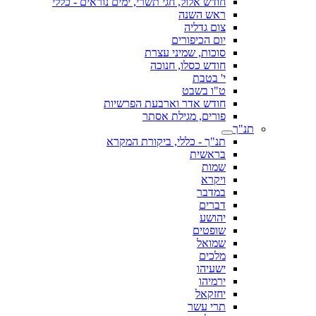
חודש אלול, חגי תשרי, ימים נוראים - כללי
ראש השנה
צום גדליה
יום הכיפורים
סוכות, שמיני עצרת
חודש כסלו, חנוכה
י' בטבת
ט"ו בשבט
חודש אדר וארבעת הפרשיות
פורים, מגילת אסתר
תנ"ך
תנ"ך - כללי, ביקורת המקרא
בראשית
שמות
ויקרא
במדבר
דברים
יהושע
שופטים
שמואל
מלכים
ישעיהו
ירמיהו
יחזקאל
תרי עשר