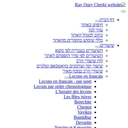
דף הבית
חיפוש באתר
עזור לנו!
כתוב למנהל האתר
כללי שימוש בחומרים מהאתר
שיעורים
השיעורים בעברית לפי נושא
השיעורים לפי סדר הוספתם לאתר
לוח שיעורי הרב
שיעור יומי ועדכונים בוואטסאפ וטלגרם
שיעורי הרב במכון מאיר
Leçons en français
Leçons en français - par sujet
Leçons par ordre chronologique
L'horaire des leçons
Les fêtes juives
Berechite
Chemot
Vayikra
Bamidbar
Devarim
Neviim et Ketouvim