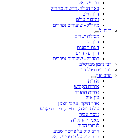
נצח ישראל
באר הגולה, דרשות מהר"ל
דרך חיים
נתיבות עולם
מהר"ל - שיעורים נפרדים
רמח"ל
מסילת ישרים
דרך ה'
דעת תבונות
דרך עץ חיים
רמח"ל - שיעורים נפרדים
רבי נחמן מברסלב
רבי חיים מוולוז'ין
הרב קוק
אורות
אורות הקודש
אורות התורה
עין איה
אדר היקר, עקבי הצאן
עולת ראיה, תפילה, בית המקדש
מוסר אביך
מאמרי הראי"ה
לנבוכי הדור
הרב קוק על פרשת שבוע
הרב קוק על מועדי ישראל