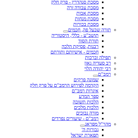
מסכת סנהדרין - פרק חלק
מסכת עבודה זרה
מסכת אבות
מסכת מנחות
מסכת בכורות
תורה שבעל פה, חכמים
תושב"ע - כללי, היסטוריה
תורת הסוד
רבנות, פסיקת הלכה
חכמים - אישיותם ותורתם
תפילה וברכות
רב סעדיה גאון
רבי יהודה הלוי
רמב"ם
שמונה פרקים
הקדמה לפירוש הרמב"ם על פרק חלק
איגרות רמב"ם
ספר המדע
הלכות תשובה
הלכות מלכים
מורה נבוכים
רמב"ם - שיעורים נפרדים
מהר"ל מפראג
גבורות ה'
תפארת ישראל