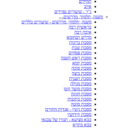
תהילים
איוב
נ"ך - שיעורים נפרדים
משנה, תלמוד, מדרשים
משנה, תלמוד, מדרשים - שיעורים כלליים
בראשית רבה
איכה רבה
מדרש תנחומא
מסכת ברכות
מסכת שבת
מסכת פסחים
מסכת ראש השנה
מסכת יומא
מסכת סוכה
מסכת ביצה
מסכת תענית
מסכת מגילה
מסכת מועד קטן
מסכת חגיגה
מסכת כתובות
מסכת סוטה
מסכת גיטין - אגדות החורבן
מסכת קידושין
בבא מציעא - תנורו של עכנאי
בבא בתרא