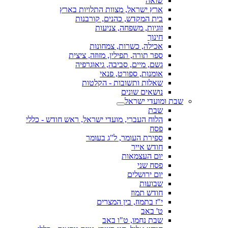
שואה
ארץ ישראל, מצוות התלויות בארץ
בית המקדש, כהנים, קורבנות
זוגיות, משפחה, צניעות
חינוך
אכילה, כשרות, צמחונות
ספר תורה, תפילין, מזוזה, ציצית
גשם, מיים, סביבה, גיאוגרפיה
אומנות, ספורט, פנאי
שאלות ותשובות - הקלטות
נושאים שונים
שבת ומועדי ישראל
שבת
הלוח העברי, מועדי ישראל, ראש חודש - כללי
פסח
ספירת העומר, ל"ג בעומר
חודש אייר
יום העצמאות
פסח שני
יום ירושלים
שבועות
חודש תמוז
י"ז בתמוז, בין המצרים
ט' באב
שבת נחמו, ט"ו באב