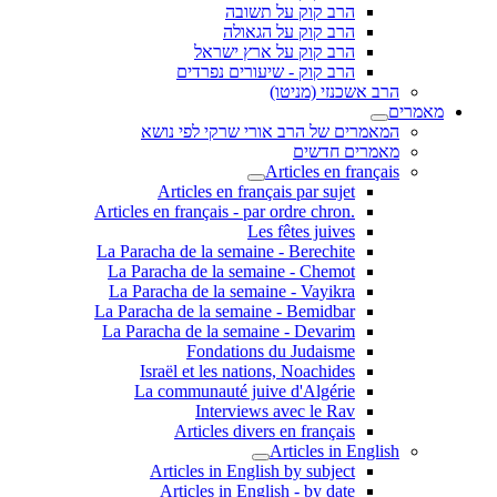
הרב קוק על תשובה
הרב קוק על הגאולה
הרב קוק על ארץ ישראל
הרב קוק - שיעורים נפרדים
הרב אשכנזי (מניטו)
מאמרים
המאמרים של הרב אורי שרקי לפי נושא
מאמרים חדשים
Articles en français
Articles en français par sujet
.Articles en français - par ordre chron
Les fêtes juives
La Paracha de la semaine - Berechite
La Paracha de la semaine - Chemot
La Paracha de la semaine - Vayikra
La Paracha de la semaine - Bemidbar
La Paracha de la semaine - Devarim
Fondations du Judaisme
Israël et les nations, Noachides
La communauté juive d'Algérie
Interviews avec le Rav
Articles divers en français
Articles in English
Articles in English by subject
Articles in English - by date