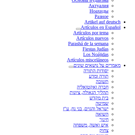
Основы иудаизма
Актуалия
Ноахиды
Разное
Artikel auf deutsch
Artículos en Español
Artículos por tema
Artículos nuevos
Parashá de la semana
Fiestas Judías
Los Noájidas
Artículos misceláneos
מאמרים על נושאים שונים
יסודות התורה
תורה ומדע
תשובה
חברה ואקטואליה
תהליך הגאולה, ציונות
בית מקדש
שמיטה
ישראל והגוים, בני נח, ע"ז
השואה
חינוך
איש ואשה, משפחה
צחוק