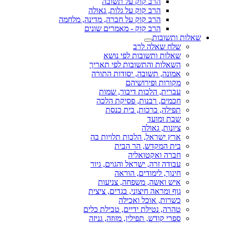
הרב קוק על תשובה
הרב קוק על גלות, גאולה
הרב קוק על חברה, מדינה, מלחמה
הרב קוק - מאמרים שונים
שאלות ותשובות
שלח שאלה לרב
שאלות ותשובות לפי נושא
השאלות והתשובות לפי תאריך
אמונה, תשובה, יסודות התורה
מקורות ופירושיהם
עברית, הלכות דיבור, שמות
חכמים, רבנות, פסיקת הלכה
תפילה, ברכות, בית כנסת
שבת ומועד
ציונות, גאולה
ארץ ישראל, הלכות תלויות בה
בית המקדש, הר הבית
חברה ואקטואליה
עבודה זרה, ישראל והגוים, גיור
חינוך, לימודים, הוראה
איש ואשה, משפחה, צניעות
גוף ומראה חיצוני, בגדים, ציצית
כשרות, אוכל ואכילה
טהרה, נטילת ידיים, טבילת כלים
ספרי קודש, תפילין, מזוזה, גניזה