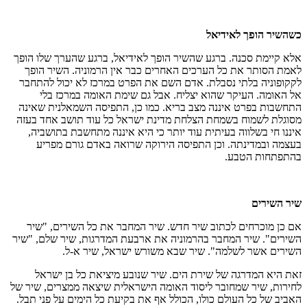
כשהשיר הופך לאידיאל
אלא קיימת סכנה. ברגע שהשיר הופך לאידיאל, ברגע שהערך שלו הופך
לאמת הסותר את כל הערכים האחרים כבר אין הרמוניה. השיר הופך
לקקופוניה בלתי נסבלת. אדם השם את הפרט במרכז לא יכול להתחבר
אל האומה. העיקר שהוא יצליח. אבל גם שימת האומה במרכז בלי
התחשבות בפרט איננה מצב בריא. כמו כן, התפיסה השמאלנית שאינה
מסוגלת לשמוח בשמחת הצלחת מדינת ישראל כל עוד תושב אחד בעזה
איננו חי בשלווה בעיתית עוד יותר כי היא איננה מתחשבת בתושביה,
בעצמה ובמדינתה. וכן התפיסה הירוקה שרואה באדם גורם מפריע
בהתפתחות הטבע.
שיר השירים
אם כן מוכרחים לכתוב שיר חדש. שיר המחבר את כל השירים, "שיר
השירים". שיר המחבר בהרמוניה את ארבעת המדרגות, שיר שלם, "שיר
השירים אשר לשלמה". שיר שבא משורש ישראל, שיר א-ל.
זאת היא המדרגה של שירת הים. שיר שנובע מיציאת כל בן ישראל
לחירות, שיר שמחובר ליסוד האומה הישראלית שיצאה ממצרים, שיר של
האביב של כל העולם כולו, הכולל אף את בקיעת כל הימים על פני תבל.