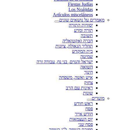
Fiestas Judías
Los Noájidas
Artículos misceláneos
מאמרים על נושאים שונים
יסודות התורה
תורה ומדע
תשובה
חברה ואקטואליה
תהליך הגאולה, ציונות
בית המקדש
שמיטה
ישראל והגוים, בני נח, עבודה זרה
השואה
חינוך
איש ואשה, משפחה
צחוק
ראינות עם הרב
שונות
מועדים
ראש חודש
פסח
חודש אייר
יום העצמאות
פסח שני
ספירת העומר, ל"ג בעומר