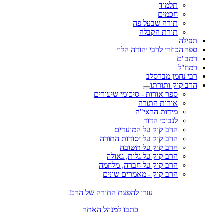
תלמוד
חכמים
תורה שבעל פה
תורת הקבלה
תפילה
ספר הכוזרי לרבי יהודה הלוי
רמב"ם
רמח"ל
רבי נחמן מברסלב
הרב קוק ותורתו
ספר אורות - סיכומי שיעורים
אורות התורה
מידות הראי"ה
לנבוכי הדור
הרב קוק על המועדים
הרב קוק על יסודות התורה
הרב קוק על תשובה
הרב קוק על גלות, גאולה
הרב קוק על חברה, מלחמה
הרב קוק - מאמרים שונים
עזרו להפצת התורה של הרב!
כתבו למנהל האתר