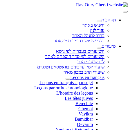
דף הבית
חיפוש באתר
עזור לנו!
כתוב למנהל האתר
כללי שימוש בחומרים מהאתר
שיעורים
השיעורים בעברית לפי נושא
השיעורים לפי סדר הוספתם לאתר
לוח שיעורי הרב
שיעור יומי ועדכונים בוואטסאפ וטלגרם
שיעורי הרב במכון מאיר
Leçons en français
Leçons en français - par sujet
Leçons par ordre chronologique
L'horaire des leçons
Les fêtes juives
Berechite
Chemot
Vayikra
Bamidbar
Devarim
Neviim et Ketouvim