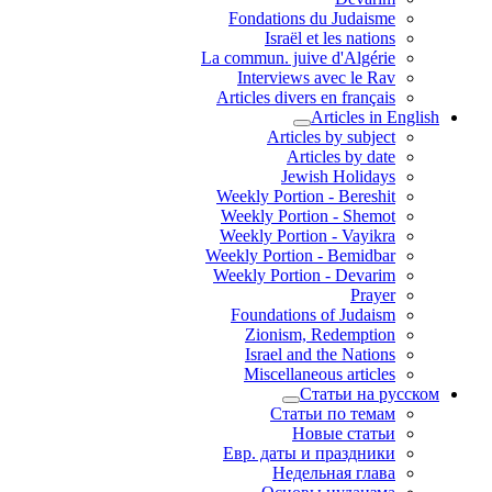
Fondations du Judaisme
Israël et les nations
La commun. juive d'Algérie
Interviews avec le Rav
Articles divers en français
Articles in English
Articles by subject
Articles by date
Jewish Holidays
Weekly Portion - Bereshit
Weekly Portion - Shemot
Weekly Portion - Vayikra
Weekly Portion - Bemidbar
Weekly Portion - Devarim
Prayer
Foundations of Judaism
Zionism, Redemption
Israel and the Nations
Miscellaneous articles
Статьи на русском
Статьи по темам
Новые статьи
Евр. даты и праздники
Недельная глава