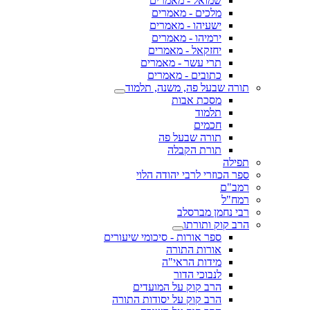
שמואל - מאמרים
מלכים - מאמרים
ישעיהו - מאמרים
ירמיהו - מאמרים
יחזקאל - מאמרים
תרי עשר - מאמרים
כתובים - מאמרים
תורה שבעל פה, משנה, תלמוד
מסכת אבות
תלמוד
חכמים
תורה שבעל פה
תורת הקבלה
תפילה
ספר הכוזרי לרבי יהודה הלוי
רמב"ם
רמח"ל
רבי נחמן מברסלב
הרב קוק ותורתו
ספר אורות - סיכומי שיעורים
אורות התורה
מידות הראי"ה
לנבוכי הדור
הרב קוק על המועדים
הרב קוק על יסודות התורה