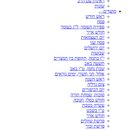
ראינות עם הרב
שונות
מועדים
ראש חודש
פסח
ספירת העומר, ל"ג בעומר
חודש אייר
יום העצמאות
פסח שני
יום ירושלים
שבועות
י"ז בתמוז, תקופת בין המצרים
תשעה באב
שבת נחמו, ט"ו באב
אלול, חגי תשרי, ימים נוראים
ראש השנה
צום גדליה
יום הכיפורים
סוכות, שמחת תורה
חודש כסלו, חנוכה
עשרה בטבת
ט"ו בשבט
חודש אדר
פרשת שקלים
פרשת זכור