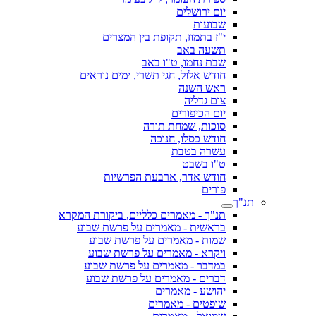
יום ירושלים
שבועות
י"ז בתמוז, תקופת בין המצרים
תשעה באב
שבת נחמו, ט"ו באב
חודש אלול, חגי תשרי, ימים נוראים
ראש השנה
צום גדליה
יום הכיפורים
סוכות, שמחת תורה
חודש כסלו, חנוכה
עשרה בטבת
ט"ו בשבט
חודש אדר, ארבעת הפרשיות
פורים
תנ"ך
תנ"ך - מאמרים כלליים, ביקורת המקרא
בראשית - מאמרים על פרשת שבוע
שמות - מאמרים על פרשת שבוע
ויקרא - מאמרים על פרשת שבוע
במדבר - מאמרים על פרשת שבוע
דברים - מאמרים על פרשת שבוע
יהושע - מאמרים
שופטים - מאמרים