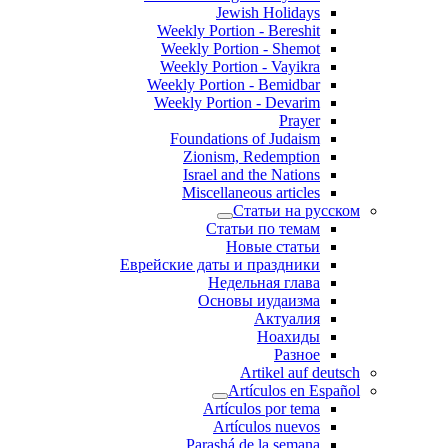
Jewish Holidays
Weekly Portion - Bereshit
Weekly Portion - Shemot
Weekly Portion - Vayikra
Weekly Portion - Bemidbar
Weekly Portion - Devarim
Prayer
Foundations of Judaism
Zionism, Redemption
Israel and the Nations
Miscellaneous articles
Статьи на русском
Статьи по темам
Новые статьи
Еврейские даты и праздники
Недельная глава
Основы иудаизма
Актуалия
Ноахиды
Разное
Artikel auf deutsch
Artículos en Español
Artículos por tema
Artículos nuevos
Parashá de la semana