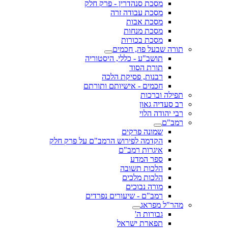
מסכת סנהדרין - פרק חלק
מסכת עבודה זרה
מסכת אבות
מסכת מנחות
מסכת בכורות
תורה שבעל פה, חכמים
תושב"ע - כללי, היסטוריה
תורת הסוד
רבנות, פסיקת הלכה
חכמים - אישיותם ותורתם
תפילה וברכות
רב סעדיה גאון
רבי יהודה הלוי
רמב"ם
שמונה פרקים
הקדמה לפירוש הרמב"ם על פרק חלק
איגרות רמב"ם
ספר המדע
הלכות תשובה
הלכות מלכים
מורה נבוכים
רמב"ם - שיעורים נפרדים
מהר"ל מפראג
גבורות ה'
תפארת ישראל