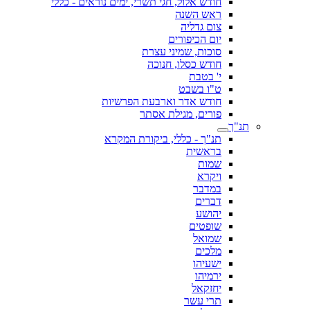
חודש אלול, חגי תשרי, ימים נוראים - כללי
ראש השנה
צום גדליה
יום הכיפורים
סוכות, שמיני עצרת
חודש כסלו, חנוכה
י' בטבת
ט"ו בשבט
חודש אדר וארבעת הפרשיות
פורים, מגילת אסתר
תנ"ך
תנ"ך - כללי, ביקורת המקרא
בראשית
שמות
ויקרא
במדבר
דברים
יהושע
שופטים
שמואל
מלכים
ישעיהו
ירמיהו
יחזקאל
תרי עשר