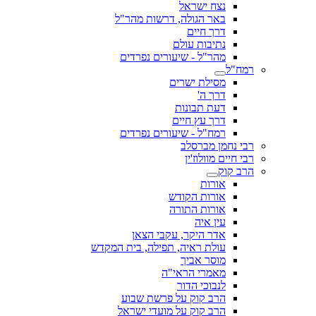
נצח ישראל
באר הגולה, דרשות מהר"ל
דרך חיים
נתיבות עולם
מהר"ל - שיעורים נפרדים
רמח"ל
מסילת ישרים
דרך ה'
דעת תבונות
דרך עץ חיים
רמח"ל - שיעורים נפרדים
רבי נחמן מברסלב
רבי חיים מוולוז'ין
הרב קוק
אורות
אורות הקודש
אורות התורה
עין איה
אדר היקר, עקבי הצאן
עולת ראיה, תפילה, בית המקדש
מוסר אביך
מאמרי הראי"ה
לנבוכי הדור
הרב קוק על פרשת שבוע
הרב קוק על מועדי ישראל