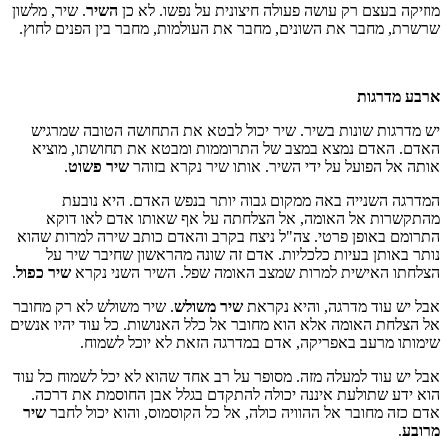
מוזיקה בעצם רק עושה פעולה חיצונית על נפשו. לא כן
השיר
. שיר, מלשון
שרשרת, מחבר את השונים, מחבר את העולמות, מחבר בין הפנים לחוץ.
ארבע מדרגות
יש מדרגות שונות בשיר. שיר יכול לבטא את התחושה הטובה שמרגיש
האדם. האדם נמצא במצב של התרוממות ומבטא את תחושתו, מוציא
אותה אל הפועל על ידי השיר. אותו שיר נקרא בזוהר
שיר פשוט
.
המדרגה השנייה באה ממקום גבוה יותר בנפש האדם. היא נובעת
מהתקשרות אל האומה, אל הצלחתה על אף שאותו אדם לאו דוקא
התרומם באופן פרטי. צה"ל ניצח בקרב והאדם כותב שירה למרות שהוא
נותר באותן בעיות כלכליות. אדם זה שונה מהראשון שחיבר שיר על
הצלחתו האישית למרות שמצב האומה שפל. השיר השני נקרא
שיר כפול
.
אבל יש עוד מדרגה, והיא נקראת
שיר משולש
. שיר משולש לא רק מחובר
אל הצלחת האומה אלא הוא מחובר אל כלל האנושות. כל עוד יהיו אנשים
שימותו מרעב באפריקה, אדם במדרגה הזאת לא יוכל לשמוח.
אבל יש עוד למעלה מזה. מסופר על רב אחד שהוא לא יכל לשמוח כל עוד
הוא ידע שתולעת איננה יכולה להתקדם בגלל אבן החוסמת את דרכה.
אדם כזה מחובר אל ההוויה כולה, אל כל הקוסמוס, והוא יכול לחבר
שיר
מרובע
.