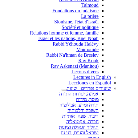
Talmoud
Fondations du judaisme
La prière
Sionisme, l'état d'Israël
Société et politique
Relations homme et femme, famille
Israel et les nations, Bnei Noah
Rabbi Yéhouda Halévy
Maimonide
Rabbi Na'hman de Breslev
Rav Kook
(Rav Askenazi (Manitou
Leçons divers
Lectures in English
Lecciones en Español
שיעורים נפרדים - שונות
אמונה, יסודות התורה
מוסר, מידות
תורה ומדע, אבולוציה
תשובה והלכותיה
דיבור, שפה, אותיות
חברה, אקטואליה
תהליך הגאולה וציונות
ישראל והגוים, בני נח