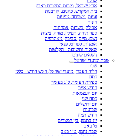
שואה
ארץ ישראל, מצוות התלויות בארץ
בית המקדש, כהנים, קורבנות
זוגיות, משפחה, צניעות
חינוך
אכילה, כשרות, צמחונות
ספר תורה, תפילין, מזוזה, ציצית
גשם, מיים, סביבה, גיאוגרפיה
אומנות, ספורט, פנאי
שאלות ותשובות - הקלטות
נושאים שונים
שבת ומועדי ישראל
שבת
הלוח העברי, מועדי ישראל, ראש חודש - כללי
פסח
ספירת העומר, ל"ג בעומר
חודש אייר
יום העצמאות
פסח שני
יום ירושלים
שבועות
חודש תמוז
י"ז בתמוז, בין המצרים
ט' באב
שבת נחמו, ט"ו באב