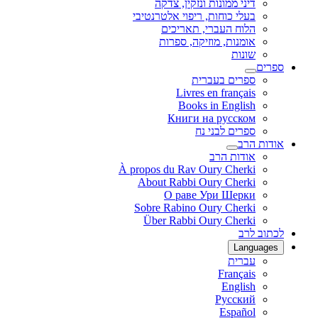
דיני ממונות ונזקין, צדקה
בעלי כוחות, ריפוי אלטרנטיבי
הלוח העברי, תאריכים
אומנות, מוזיקה, ספרות
שונות
ספרים
ספרים בעברית
Livres en français
Books in English
Книги на русском
ספרים לבני נח
אודות הרב
אודות הרב
À propos du Rav Oury Cherki
About Rabbi Oury Cherki
О раве Ури Шерки
Sobre Rabino Oury Cherki
Über Rabbi Oury Cherki
לכתוב לרב
Languages
עברית
Français
English
Русский
Español