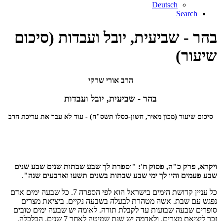
Deutsch
Search
בהר - שביעית, יובל ועבדות (סיכום
שיעור)
הרב אורי שרקי
בהר - שביעית, יובל ועבדות
סיכום שיעור (מכון מאיר, חשון-כסלו תשס"ח) - עוד לא עבר את עריכת הרב
ויקרא, פרק כ"ה, פסוק ח': "וספרת לך שבע שבתות שנים שבע שנים
שבע פעמים והיו לך ימי שבע שבתות בשנים תשעו וארבעים שנה"
.
כל עניין קדושת הימים בישראל הוא לפי הספרה 7. כל שבעה ימים אדם
נפגש עם שבת. אשה מטהרת לבעלה בשבעה נקיים. ביציאת מצרים
סופרים שבעה שבועות עד לקבלת תורה. לאומה יש שבעה ימים טובים
זכר ליציאת מצרים. ולאדמה יש שנת שמיטה לאחר 7 שנים. הכלכלה,