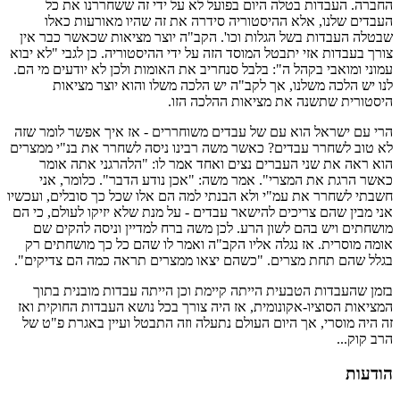
החברה. העבדות בטלה היום בפועל לא על ידי זה ששחררנו את כל
העבדים שלנו, אלא ההיסטוריה סידרה את זה שהיו מאורעות כאלו
שבטלה העבדות בשל הגלות וכו'. הקב"ה יוצר מציאות שכאשר כבר אין
צורך בעבדות אזי יתבטל המוסד הזה על ידי ההיסטוריה. כן לגבי "לא יבוא
עמוני ומואבי בקהל ה": בלבל סנחריב את האומות ולכן לא יודעים מי הם.
לנו יש הלכה משלנו, אך לקב"ה יש הלכה משלו והוא יוצר מציאות
היסטורית שתשנה את מציאות ההלכה הזו.
הרי עם ישראל הוא עם של עבדים משוחררים - אז איך אפשר לומר שזה
לא טוב לשחרר עבדים? כאשר משה רבינו ניסה לשחרר את בנ"י ממצרים
הוא ראה את שני העברים נצים ואחד אמר לו: "הלהרגני אתה אומר
כאשר הרגת את המצרי". אמר משה: "אכן נודע הדבר". כלומר, אני
חשבתי לשחרר את עמ"י ולא הבנתי למה הם אלו שכל כך סובלים, ועכשיו
אני מבין שהם צריכים להישאר עבדים - על מנת שלא יזיקו לעולם, כי הם
מושחתים ויש בהם לשון הרע. לכן משה ברח למדיין וניסה להקים שם
אומה מוסרית. אז נגלה אליו הקב"ה ואמר לו שהם כל כך מושחתים רק
בגלל שהם תחת מצרים. "כשהם יצאו ממצרים תראה כמה הם צדיקים".
בזמן שהעבדות הטבעית הייתה קיימת וכן הייתה עבדות מובנית בתוך
המציאות הסוציו-אקונומית, אז היה צורך בכל נושא העבדות החוקית ואז
זה היה מוסרי, אך היום העולם נתעלה וזה התבטל ועיין באגרת פ"ט של
הרב קוק...
הודעות