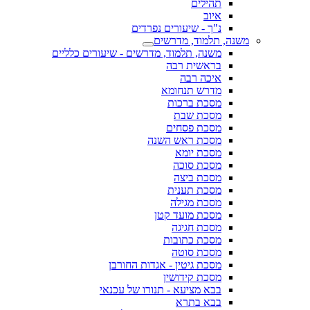
תהילים
איוב
נ"ך - שיעורים נפרדים
משנה, תלמוד, מדרשים
משנה, תלמוד, מדרשים - שיעורים כלליים
בראשית רבה
איכה רבה
מדרש תנחומא
מסכת ברכות
מסכת שבת
מסכת פסחים
מסכת ראש השנה
מסכת יומא
מסכת סוכה
מסכת ביצה
מסכת תענית
מסכת מגילה
מסכת מועד קטן
מסכת חגיגה
מסכת כתובות
מסכת סוטה
מסכת גיטין - אגדות החורבן
מסכת קידושין
בבא מציעא - תנורו של עכנאי
בבא בתרא