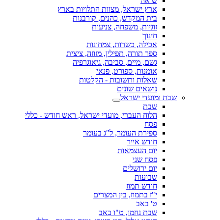
שואה
ארץ ישראל, מצוות התלויות בארץ
בית המקדש, כהנים, קורבנות
זוגיות, משפחה, צניעות
חינוך
אכילה, כשרות, צמחונות
ספר תורה, תפילין, מזוזה, ציצית
גשם, מיים, סביבה, גיאוגרפיה
אומנות, ספורט, פנאי
שאלות ותשובות - הקלטות
נושאים שונים
שבת ומועדי ישראל
שבת
הלוח העברי, מועדי ישראל, ראש חודש - כללי
פסח
ספירת העומר, ל"ג בעומר
חודש אייר
יום העצמאות
פסח שני
יום ירושלים
שבועות
חודש תמוז
י"ז בתמוז, בין המצרים
ט' באב
שבת נחמו, ט"ו באב