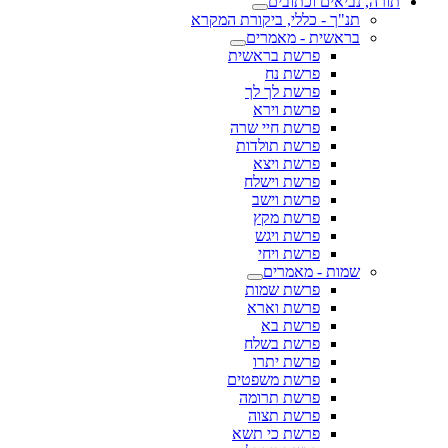
תורה, נביאים וכתובים
תנ"ך - כללי, ביקורת המקרא
בראשית - מאמרים
פרשת בראשית
פרשת נח
פרשת לך לך
פרשת וירא
פרשת חיי שרה
פרשת תולדות
פרשת ויצא
פרשת וישלח
פרשת וישב
פרשת מקץ
פרשת ויגש
פרשת ויחי
שמות - מאמרים
פרשת שמות
פרשת וארא
פרשת בא
פרשת בשלח
פרשת יתרו
פרשת משפטים
פרשת תרומה
פרשת תצוה
פרשת כי תשא