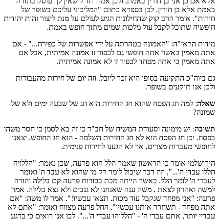
אלא אם כן אני בן חורין באמת. ולכן אמרו חז"ל שאין לך עוסק בתורה
באמת אלא בן חורין. לכן בספרא כתוב: "המליכוני עליכם בשופר של
חירות". אומר הרב קוק שהחילונות הגיע לעולם על מנת ליצור זהות יהודית
חופשיה שתוכל לקבל עול מלכות שמים מתוך חופש באמת.
מידות הראי"ה: "האמונה בטהרתה על ידי אפשרות של כפירה..." - אם
אתה מאמין כאשר אתה חופשי גם לכפור זו אמונה אמיתית, אבל אם
אתה מאמין כי אתה מפחד לכפור זו לא אמונה אמיתית.
גם ביוה"כ התקיעה בסופו היא זכר ליובל. וזה יום של חירות מהעבודות
ולכן אנו תוקעים בשופר.
שאלה
: למה חג הפסח שהוא חג החירות הוא חג של שבעה ימים ולא של
שמונה?
תשובה
: יש מימונה וסעודת המשיח של חב"ד כי זה בא לסמן כי חסר משהו
בפסח. וכן חג הפסח הוא לא חג החירות השלמה - הוא חג החופש. יצאנו
לחופשי מעבדות מצרים, אך לא הגענו לחירות פנימית.
הירושלמי אומר כי הראשון שאמר הלל הוא פרעה, שכן נאמר: "הללויה
הללו עבדי ה'...", וזה דבר שיכול לומר רק מי שהוא לא עבד ה' ואומר
לעבדי ה' לומר הלל. כאשר הייתה מכת בכורות פרעה קם בלילה והורה
למשה ואהרון לצאת . משה ענה שאנחנו לא גנבים ולא נצא בלילה. אמר
פרעה: "אני מפחד שנקבל עוד מכות. תצאו עכשיו!". אמר לו משה: "אם
אתה מפחד - תשחרר אותנו עכשיו". החל פרעה מצווח ואומר: "אתם לא
עבדיי יותר, אתם עבדי ה' - "הללוהו עבדי ה'...". לכן אנו רואים כי ברגע