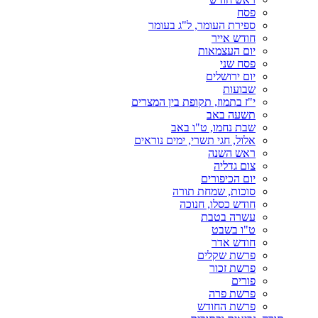
פסח
ספירת העומר, ל"ג בעומר
חודש אייר
יום העצמאות
פסח שני
יום ירושלים
שבועות
י"ז בתמוז, תקופת בין המצרים
תשעה באב
שבת נחמו, ט"ו באב
אלול, חגי תשרי, ימים נוראים
ראש השנה
צום גדליה
יום הכיפורים
סוכות, שמחת תורה
חודש כסלו, חנוכה
עשרה בטבת
ט"ו בשבט
חודש אדר
פרשת שקלים
פרשת זכור
פורים
פרשת פרה
פרשת החודש