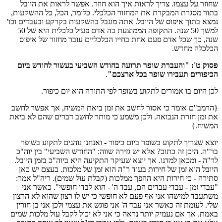
שחוזר על עצמו. צריך לראות איך הוא חוזר. אפשר לראות את היובל
בתור מסגרת המבקרת את המחזור הכלכלי. כלומר, הכל, כל ההשקעות,
נמצא בתוך איפוס של היובל. אתה מוגבל בהשקעות בקרקע ובעבדים וכו'
למשך 50 שנה. התקופה הממוצעת בה אדם פעיל כלכלית היא של 50
שנה, כך שכל אדם פעם אחת בחייו הכלכליים עובר מחזור של איפוס
הכלכלה מחדש.
פסוק ט': "והעברת שופר תרועה בחודש השביעי בעשור לחודש ביום
הכיפורים תעבירו שופר בכל ארצכם"
.
לכן היום בו אמורים לתקוע בשופר לפי התורה הוא יום כיפור.
{הרמב"ם אומר כי אסור לחשב את זמן ביאת המשיח, אך אפשר לחשב
את זמן חזרת הנבואה. ולכן משמע כי מותר לחשב דברים שהם לא ביאת
המשיח.}
יוצא שצריך לתקוע בשופר ביום כיפור - ואנחנו נוהגים לתקוע בשופר
בר"ה. היכן זה כתוב? אלא יש גזירה שווה: "החודש השביעי" בין יוה"כ
לר"ה - ומכאן למדנו. אך יוצא שעיקר התקיעה היא ביוה"כ בזמן היובל.
היובל הוא זמן של חירות בעוד ר"ה הוא זמן של מלכות. בעצם יש כאן
סתירה - כי חירות היא ההפך ממלכות (קבלת עול שמים). ריה"ל אמר:
"עבדי זמן - עבדי עבדים הם, עבד ה' - הוא לבדו חופשי". כאשר אני
משתעבד למישהו אני אף פעם לא חופשי כי יש לו רצון שהוא לא הרצון
שלי. לעומת זה כאשר אני עבד ה' אני פוגש את עצמי ולכן אני בן חורין
באמת. אך אם נעמיק יותר נראה כי אני לא יכול לקבל עול מלכות שמים