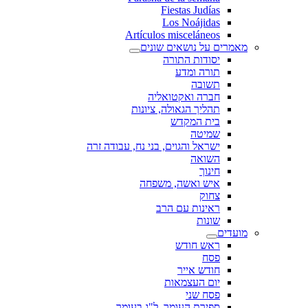
Fiestas Judías
Los Noájidas
Artículos misceláneos
מאמרים על נושאים שונים
יסודות התורה
תורה ומדע
תשובה
חברה ואקטואליה
תהליך הגאולה, ציונות
בית המקדש
שמיטה
ישראל והגוים, בני נח, עבודה זרה
השואה
חינוך
איש ואשה, משפחה
צחוק
ראינות עם הרב
שונות
מועדים
ראש חודש
פסח
חודש אייר
יום העצמאות
פסח שני
ספירת העומר, ל"ג בעומר