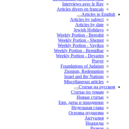
Interviews avec le Rav
Articles divers en français
Articles in English
Articles by subject
Articles by date
Jewish Holidays
Weekly Portion - Bereshit
Weekly Portion - Shemot
Weekly Portion - Vayikra
Weekly Portion - Bemidbar
Weekly Portion - Devarim
Prayer
Foundations of Judaism
Zionism, Redemption
Israel and the Nations
Miscellaneous articles
Статьи на русском
Статьи по темам
Новые статьи
Евр. даты и праздники
Недельная глава
Основы иудаизма
Актуалия
Ноахиды
Разное