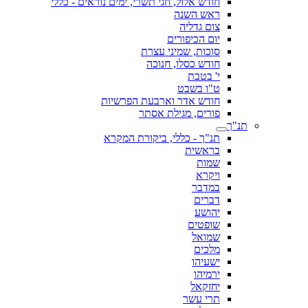
חודש אלול, חגי תשרי, ימים נוראים - כללי
ראש השנה
צום גדליה
יום הכיפורים
סוכות, שמיני עצרת
חודש כסלו, חנוכה
י' בטבת
ט"ו בשבט
חודש אדר וארבעת הפרשיות
פורים, מגילת אסתר
תנ"ך
תנ"ך - כללי, ביקורת המקרא
בראשית
שמות
ויקרא
במדבר
דברים
יהושע
שופטים
שמואל
מלכים
ישעיהו
ירמיהו
יחזקאל
תרי עשר