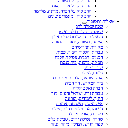
הרב קוק על תשובה
הרב קוק על גלות, גאולה
הרב קוק על חברה, מדינה, מלחמה
הרב קוק - מאמרים שונים
שאלות ותשובות
שלח שאלה לרב
שאלות ותשובות לפי נושא
השאלות והתשובות לפי תאריך
אמונה, תשובה, יסודות התורה
מקורות ופירושיהם
עברית, הלכות דיבור, שמות
חכמים, רבנות, פסיקת הלכה
תפילה, ברכות, בית כנסת
שבת ומועד
ציונות, גאולה
ארץ ישראל, הלכות תלויות בה
בית המקדש, הר הבית
חברה ואקטואליה
עבודה זרה, ישראל והגוים, גיור
חינוך, לימודים, הוראה
איש ואשה, משפחה, צניעות
גוף ומראה חיצוני, בגדים, ציצית
כשרות, אוכל ואכילה
טהרה, נטילת ידיים, טבילת כלים
ספרי קודש, תפילין, מזוזה, גניזה