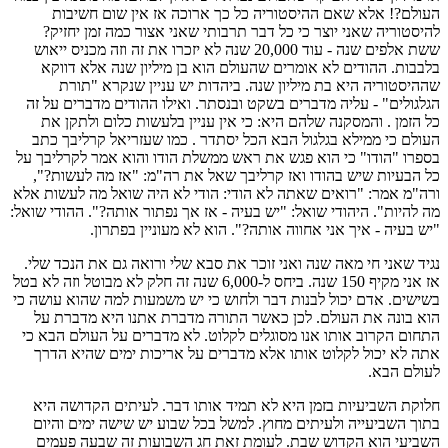
העולם?! אלא שאם ההיסטוריה כל כך ארוכה אז אין שום חשיבות
להיסטוריה שאני יוצר כי כל דבר תרבותי שאני אצור כמה זמן יחזיק?
ששת אלפים שנה - עוד 20,000 שנה לא יזכרו את זה וזה מכניס ייאוש
בלבבות. ההודים לא אומרים שהעולם הוא בן מיליון שנה אלא דווקא
שההיסטוריה היא בת מיליון שנה. ביהדות יש עניין שנקרא "תורת
הגלגולים" - עליה מדברים בשקט ובנסתר. ואילו ההודים מדברים על זה
כל הזמן . והמסקנה שלהם היא: כי אין עניין בלעשות כלום ולתקן את
העולם כי ממילא בגלגול הבא הכל יסתדר . כמו שעזריאל קרליבך כתב
בספרו "הודו" כי הוא פגש את ראש ממשלת הודו והוא אמר לקרליבך על
כל הבעיות שיש בהודו ואז קרליבך שאל את רה"מ: "אז מה לעשות?",
ורה"מ אמר: "רואים שאתה לא הודי: הודי לא היה שואל מה לעשות אלא
מה להיות". היהודי שואל: "יש בעיה - אז אך נפתור אותה?". ההודי שואל:
"יש בעיה - איך אני אחווה אותה?". הוא לא מעוניין בפתרון.
נגיד שאני חי מאה שנה ואני זוכר את סבא שלי ורואה גם את הנכד שלי.
אז אני מקיף 150 שנה. ביחס ל-6,000 שנה זה חלק לא מבוטל וזה לא בטל
בשישים. אדם יכול לבנות דבר ולחוש כי יש משמעות למה שהוא עושה כי
הוא בונה את העולם. לכן כאשר התורה מדברת אתנו היא מדברת על
התחום הקרוב אותו אנו מסוגלים לקלוט. לא מדברים על העולם הבא כי
אתה לא יכול לקלוט אותו אלא מדברים על אריכות ימים שהיא הדרך
לעולם הבא.
חלוקת השביעיות בזמן היא לא תמיד אותו דבר. לעיתים הקדושה היא
בתוך השביעייה ולעיתים מחוץ. למשל בכל שבוע יש שישה ימים והיום
השביעי הוא הקדוש שבת. לעומת זאת חג השבועות זה שבעה פעמים