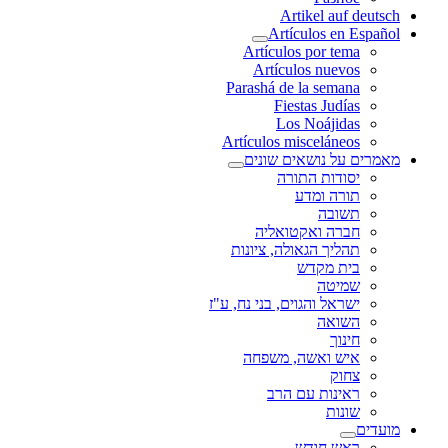
Artikel auf deutsch
Artículos en Español
Artículos por tema
Artículos nuevos
Parashá de la semana
Fiestas Judías
Los Noájidas
Artículos misceláneos
מאמרים על נושאים שונים
יסודות התורה
תורה ומדע
תשובה
חברה ואקטואליה
תהליך הגאולה, ציונות
בית מקדש
שמיטה
ישראל והגוים, בני נח, ע"ז
השואה
חינוך
איש ואשה, משפחה
צחוק
ראינות עם הרב
שונות
מועדים
ראש חודש