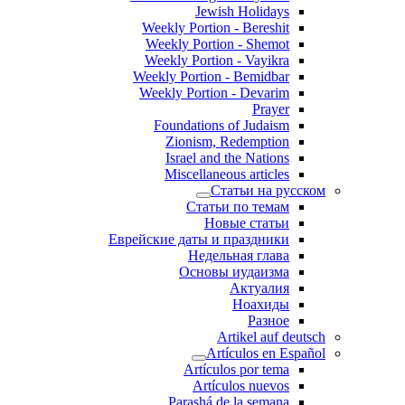
Jewish Holidays
Weekly Portion - Bereshit
Weekly Portion - Shemot
Weekly Portion - Vayikra
Weekly Portion - Bemidbar
Weekly Portion - Devarim
Prayer
Foundations of Judaism
Zionism, Redemption
Israel and the Nations
Miscellaneous articles
Статьи на русском
Статьи по темам
Новые статьи
Еврейские даты и праздники
Недельная глава
Основы иудаизма
Актуалия
Ноахиды
Разное
Artikel auf deutsch
Artículos en Español
Artículos por tema
Artículos nuevos
Parashá de la semana