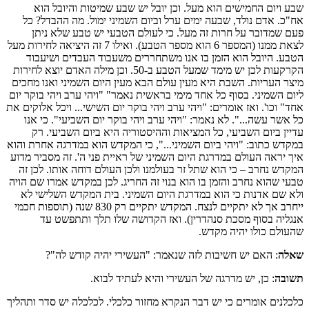
שבע ויום החמישים הוא מעל. וכן יובל יש שבע שמיטות והיובל הוא
אח"כ. אדם נולד, שבעה ימים ערל וביום השמיני ימול. מה ההבדל? כל
פעם שמדובר על חרות זה מעל. כי לעולם הטבעי יש טבע שלא ניתן
לצאת ממנו (המספר 6 הוא מספר הטבע). ואילו 7 זה היציאה לחירות מעל
הטבע. היובל הוא הזמן בו אנו משתחררים משעבוד העבדים ושיעבוד
הקרקעות לכן יש מימד שמעל הטבע ב-50. וכן מילה האדם יוצא לחירות
מיצר העריות. השבת היא מעין עולם הבא מעין היום השמיני ואנו מחכים
ליום השמיני. בסוף כל אחד מימי בראשית נאמר" "ויהי ערב ויהי בוקר יום
אחד" וכו'. ואז אומרים: "ויהי ערב ויהי בוקר יום השישי... ויכל אלוקים את
כל אשר עשה...". לא נאמר: "ויהי ערב ויהי בוקר יום השביעי". כי אנו
עדיין ביום השביעי, כל המציאות וההיסטוריה היא ביום השביעי. רק
במקדש כתוב: "ויהי ביום השמיני...", כי המקדש הוא במדרגה אחרת והוא
איך יראה העולם במדרגת היום השמיני של ראיית פני ה'. זה מסביר מדוע
המקדש נחרב – כי הוא שתל זר בעולמנו ולכן העולם דוחה אותו. לכן זה
טבעי שהוא נחרב והזמן בו הוא בנוי זה החריג. לכן במקדש אמרו שם הויה
ולא שם אדנות כי הוא במדרגת היום השמיני. בית המקדש השלישי לא
ייחרב אך לא יתקיים לנצח. המקדש יתקיים רק 830 שנה (תוספות חכמי
אנגליה בסוף מסכת סנהדרין). ואז הקדושה שלו תלך ותתפשט עד
שהעולם כולו יהיה מקדש.
שאלה
: האם יש חשיבות לזה שנאמר: "העשירי יהיה קודש לה"?
תשובה
: כן, יש מדרגה של העשירי והיא לעתיד לבוא.
כלכלנים אומרים כי יש דבר הנקרא מחזור כלכלי. לכלכלה יש סדר ותהליך