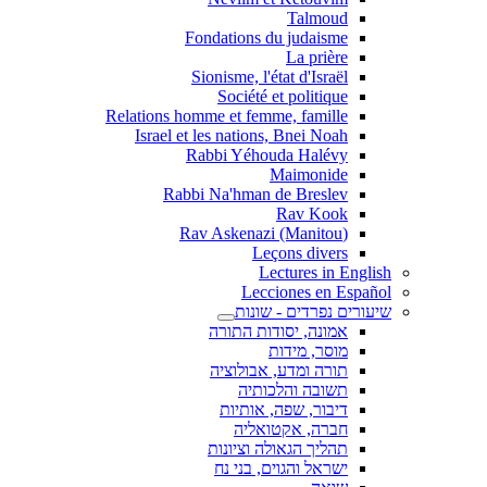
Talmoud
Fondations du judaisme
La prière
Sionisme, l'état d'Israël
Société et politique
Relations homme et femme, famille
Israel et les nations, Bnei Noah
Rabbi Yéhouda Halévy
Maimonide
Rabbi Na'hman de Breslev
Rav Kook
(Rav Askenazi (Manitou
Leçons divers
Lectures in English
Lecciones en Español
שיעורים נפרדים - שונות
אמונה, יסודות התורה
מוסר, מידות
תורה ומדע, אבולוציה
תשובה והלכותיה
דיבור, שפה, אותיות
חברה, אקטואליה
תהליך הגאולה וציונות
ישראל והגוים, בני נח