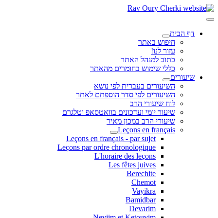
דף הבית
חיפוש באתר
עזור לנו!
כתוב למנהל האתר
כללי שימוש בחומרים מהאתר
שיעורים
השיעורים בעברית לפי נושא
השיעורים לפי סדר הוספתם לאתר
לוח שיעורי הרב
שיעור יומי ועדכונים בוואטסאפ וטלגרם
שיעורי הרב במכון מאיר
Leçons en français
Leçons en français - par sujet
Leçons par ordre chronologique
L'horaire des leçons
Les fêtes juives
Berechite
Chemot
Vayikra
Bamidbar
Devarim
Neviim et Ketouvim