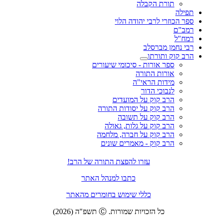
תורת הקבלה
תפילה
ספר הכוזרי לרבי יהודה הלוי
רמב"ם
רמח"ל
רבי נחמן מברסלב
הרב קוק ותורתו
ספר אורות - סיכומי שיעורים
אורות התורה
מידות הראי"ה
לנבוכי הדור
הרב קוק על המועדים
הרב קוק על יסודות התורה
הרב קוק על תשובה
הרב קוק על גלות, גאולה
הרב קוק על חברה, מלחמה
הרב קוק - מאמרים שונים
עזרו להפצת התורה של הרב!
כתבו למנהל האתר
כללי שימוש בחומרים מהאתר
כל הזכויות שמורות. Ⓒ תשפ"ה (2026)