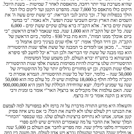
שהיא מערכת עוד יותר רחבה, מתאפסת לאחר 7 שמיטות – בשנת היובל.
היקום כולו מתאפס כל 7,000 שנה. מהפרט הקטן ועד ליקום כולו הכל
הולך בכפולות של 7. וכך כתוב לגבי הבריאה: "כי ששת ימים עשה ה' את
השמים ואת הארץ וביום השביעי שבת וינפש", ולא נאמר: "כי במשך
ששת ימים ברא". אלא הקב"ה ברא עולם שקיים ששת ימים - 6,000
שנה. כל יום של הקב"ה הוא 1,000 שנה, כמו שנאמר לאדם הראשון: "כי
ביום אוכלך ממנו תמות", והוא מת בגיל 930 - כלומר, ביום הראשון של
הקב"ה. וכן דויד המלך אומר: "כי אלף שנים בעיניך כיום אתמול כי
יעבור...". מכאן אנו לומדים כי המבנה של ששת אלפי שנות ההיסטוריה
הוא כמו מבנה של ששת ימי הבריאה ולכן הגר"א יכל לחשב לפי סיפרא
דצניעותא כי בתש"ח יברא העולם. לכן משמע שכל המשימות
ההיסטוריות שלנו צריכות להיות מסוימות בששת אלפי שנות ההיסטוריה
ואלף שנות השבת. וכן יש מחזורים גדולים יותר של כל ההיסטוריה של
50,000 שנה – כלומר, יובל של כל שנות ההיסטוריה. הגמרא אומרת כי
הקב"ה בלילה חולף ב-18,000 עולמות שיש לו. כל עולם כזה הוא 50,000
שנה עד שמגיע ליובלו. יוצא שהיחידה הכוללת של הזמן היא 900,000,000
שנה. האם עולמות אלו מקבילים או ברצף? האר"י אומר בו זמנית ורבי
נחוניא בן הקנה אומר כי זה ברצף.
והשאלה היא מדוע התורה מדברת על זה ברמז ולא במפורש? למה לצמצם
את הבנתנו רק לעולם שלנו ולא לדעת את הכל? כי אם נדע איזה פסיק
קטן אנחנו, אנחנו לא נתייחס ברצינות לעולם שלנו. כמו שבספר "הכוזרי"
המלך שואל את החבר על מה שאומרים ההודים שיש להם ספרי
היסטוריה מלפני מיליון שנה. ומה מפריע לחבר אם העולם בן 5,000 שנה
או מיליון שנה? העיקר שהעולם נברא ויש אדון לעולם. מה משנה בין כמה