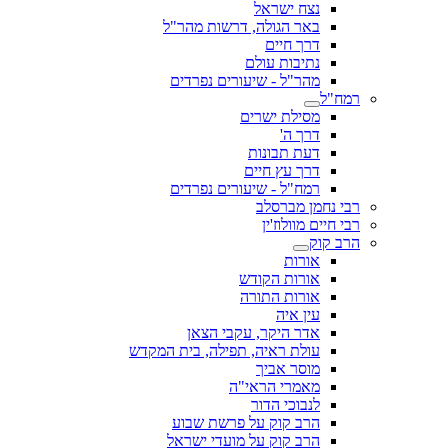
נצח ישראל
באר הגולה, דרשות מהר"ל
דרך חיים
נתיבות עולם
מהר"ל - שיעורים נפרדים
רמח"ל
מסילת ישרים
דרך ה'
דעת תבונות
דרך עץ חיים
רמח"ל - שיעורים נפרדים
רבי נחמן מברסלב
רבי חיים מוולוז'ין
הרב קוק
אורות
אורות הקודש
אורות התורה
עין איה
אדר היקר, עקבי הצאן
עולת ראיה, תפילה, בית המקדש
מוסר אביך
מאמרי הראי"ה
לנבוכי הדור
הרב קוק על פרשת שבוע
הרב קוק על מועדי ישראל