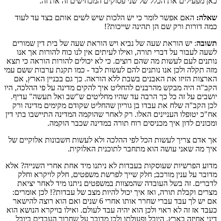
כאן מפעילים את הכלל של שני פסוקים המכחישים זה את זה.
שאלה:
האם אפשר לומר כי יש הלכות שיש לשים אותם בצד עד לעוד
כמה דורות ורק שם הן תהינה שייכות?!
תשובה
: יש הוראת שעה של נביא ויש הוראת שעה של בית דין שמורים
לשעה לעבור על דברי תורה, ואילו לעיתים אין לנו כוח להורות אך אנו
נותנים לעם לעשות מה שהם רוצים. כי לא יכולים להורות הוראה כי תצא
מזה תקלה ולכן אנו נותנים להם לעשות לבד - כמו תקנת ערבות ששם עמי
הארצות הזיזו את האבנים בשבת ללא הוראה. כך גם בבניין הארץ, אם
הקב"ה היה מבקש מהרבנים להחליט איך להקים מדינה על פי ההלכה, היו
יושבים על זה כל כך הרבה עד שהיו מחליטים ש"שב ואל תעשה" עדיף.
לכן הקב"ה שלח את עבדו בן גוריון שהחליט שקודם מקימים מדינה ורק
אח"כ יטופלו העניינים האלו. רק לאחר שהוקמה המדינה התיישבו בתי דין
ומכונים לדון איך מכניסים רוח תורה במדינה שכבר הוקמה.
אך אדם צריך לעשות הכל לפי ההלכה ולא לעשות חשבונות אלוקיים של
איך מה שאני עושה הוא מתחבר לתוכנית האלוקית.
מדוע הפרשיות שעוסקות בעבדות לא ניתנו מיד אחת אחרי השנייה? אלא
מדובר על ענין מורכב; חלק שייך לפרשת משפטים, חלק לויקרא וחלק
לדברים. זה בשל העובדה שהמצוות במשפטים ניתנו מיד לאחר יציאת
מצרים וקבלת תורה, ואז איך יכול להיות מצב של עבדות?! לכן אומרים:
אם יש לך עבד עברי שחרר אותו אחרי 6 שנים ואם הוא רוצה להישאר
כעבד אז זה לא ראוי ולכן הוא יהיה עבד לעולם. ואילו בויקרא הנושא הוא
דיני אחיזה בארץ, היובל ופעולתו ולכן מדובר על שחרור העבדים ביובל