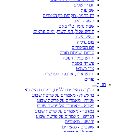
יום ירושלים
שבועות
י"ז בתמוז, תקופת בין המצרים
תשעה באב
שבת נחמו, ט"ו באב
חודש אלול, חגי תשרי, ימים נוראים
ראש השנה
צום גדליה
יום הכיפורים
סוכות, שמחת תורה
חודש כסלו, חנוכה
עשרה בטבת
ט"ו בשבט
חודש אדר, ארבעת הפרשיות
פורים
תנ"ך
תנ"ך - מאמרים כלליים, ביקורת המקרא
בראשית - מאמרים על פרשת שבוע
שמות - מאמרים על פרשת שבוע
ויקרא - מאמרים על פרשת שבוע
במדבר - מאמרים על פרשת שבוע
דברים - מאמרים על פרשת שבוע
יהושע - מאמרים
שופטים - מאמרים