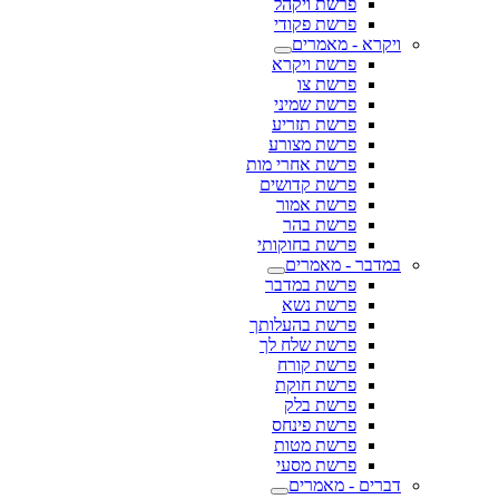
פרשת ויקהל
פרשת פקודי
ויקרא - מאמרים
פרשת ויקרא
פרשת צו
פרשת שמיני
פרשת תזריע
פרשת מצורע
פרשת אחרי מות
פרשת קדושים
פרשת אמור
פרשת בהר
פרשת בחוקותי
במדבר - מאמרים
פרשת במדבר
פרשת נשא
פרשת בהעלותך
פרשת שלח לך
פרשת קורח
פרשת חוקת
פרשת בלק
פרשת פינחס
פרשת מטות
פרשת מסעי
דברים - מאמרים