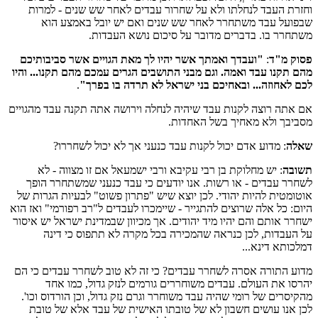
וחזרת העבד לנחלתו ולא על שחרור עבדים לאחר שש שנים - למרות
שבפועל עבד משתחרר לאחר שש שנים ואם יש יובל באמצע הוא
משתחרר בו. בדברים מדובר על סיכום נושא העבדות.
פסוק מ"ד
:
"ועבדך ואמתך אשר יהיו לך מאת הגויים אשר סביבותיכם
מהם תקנו עבד ואמה. וגם מבני התושבים הגרים עמכם מהם תקנו... והיו
לכם לאחוזה... ובאחיכם בני ישראל לא תרדה בו בפרך"
.
אם אתה רוצה לקנות עבד שיהיה לנחלה וירושה אתה תקנה עבד מהגויים
מסביבך ולא מאחיך בשל האחדות.
שאלה
: מדוע אדם יכול לקנות עבד כנעני אך לא יכול לשחררו?
תשובה
: יש מחלוקת בן רבי עקיבא ורבי ישמעאל אם זו מצווה - לא
לשחרר עבדים - או רשות. אנו יודעים כי עבד כנעני שמשתחרר הופך
אוטומטית להיות יהודי. לכן יוצא שיש "פתרון פשוט" לבעיות הגרות של
היום: כל אלה שרוצים להתגייר - שיימכרו לעבדים ל"רב רפורמי" ואז הוא
ישחרר אותם והם יהיו מיד יהודים. אך מכיוון שבמדינת ישראל יש איסור
על העבדות, לכן כנראה שהמכירה בכל מקרה לא תתפוס כי דינה
דמלכותא דינא...
מדוע התורה אסרה לשחרר עבדים? כי זה לא טוב לשחרר עבדים כי הם
יהרסו את העולם. עבדים משוחררים גורמים לנזק גדול, כמו אחד
מהקיסרים של רומי שהיה עבד משוחרר וגרם נזק גדול, וכן הורדוס וכו'.
לכן אנו עושים חשבון לא של טובתו האישית של עבד אלא של טובת