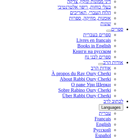
דיני ממונות ונזקין, צדקה
בעלי כוחות, ריפוי אלטרנטיבי
הלוח העברי, תאריכים
אומנות, מוזיקה, ספרות
שונות
ספרים
ספרים בעברית
Livres en français
Books in English
Книги на русском
ספרים לבני נח
אודות הרב
אודות הרב
À propos du Rav Oury Cherki
About Rabbi Oury Cherki
О раве Ури Шерки
Sobre Rabino Oury Cherki
Über Rabbi Oury Cherki
לכתוב לרב
Languages
עברית
Français
English
Русский
Español