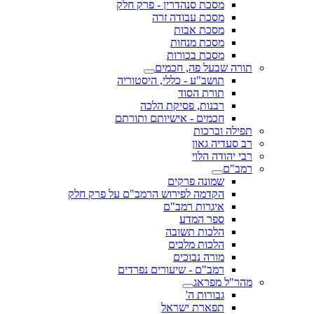
מסכת סנהדרין - פרק חלק
מסכת עבודה זרה
מסכת אבות
מסכת מנחות
מסכת בכורות
תורה שבעל פה, חכמים
תושב"ע - כללי, היסטוריה
תורת הסוד
רבנות, פסיקת הלכה
חכמים - אישיותם ותורתם
תפילה וברכות
רב סעדיה גאון
רבי יהודה הלוי
רמב"ם
שמונה פרקים
הקדמה לפירוש הרמב"ם על פרק חלק
איגרות רמב"ם
ספר המדע
הלכות תשובה
הלכות מלכים
מורה נבוכים
רמב"ם - שיעורים נפרדים
מהר"ל מפראג
גבורות ה'
תפארת ישראל