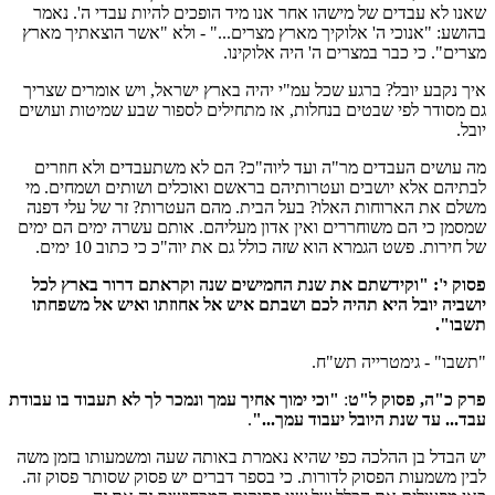
שאנו לא עבדים של מישהו אחר אנו מיד הופכים להיות עבדי ה'. נאמר
בהושע: "אנוכי ה' אלוקיך מארץ מצרים..." - ולא "אשר הוצאתיך מארץ
מצרים". כי כבר במצרים ה' היה אלוקינו.
איך נקבע יובל? ברגע שכל עמ"י יהיה בארץ ישראל, ויש אומרים שצריך
גם מסודר לפי שבטים בנחלות, אז מתחילים לספור שבע שמיטות ועושים
יובל.
מה עושים העבדים מר"ה ועד ליוה"כ? הם לא משתעבדים ולא חוזרים
לבתיהם אלא יושבים ועטרותיהם בראשם ואוכלים ושותים ושמחים. מי
משלם את הארוחות האלו? בעל הבית. מהם העטרות? זר של עלי דפנה
שמסמן כי הם משוחררים ואין אדון מעליהם. אותם עשרה ימים הם ימים
של חירות. פשט הגמרא הוא שזה כולל גם את יוה"כ כי כתוב 10 ימים.
פסוק י': "וקידשתם את שנת החמישים שנה וקראתם דרור בארץ לכל
יושביה יובל היא תהיה לכם ושבתם איש אל אחוזתו ואיש אל משפחתו
תשבו".
"תשבו" - גימטרייה תש"ח.
פרק כ"ה, פסוק ל"ט
:
"וכי ימוך אחיך עמך ונמכר לך לא תעבוד בו עבודת
עבד... עד שנת היובל יעבוד עמך..."
.
יש הבדל בן ההלכה כפי שהיא נאמרת באותה שעה ומשמעותו בזמן משה
לבין משמעות הפסוק לדורות. כי בספר דברים יש פסוק שסותר פסוק זה.