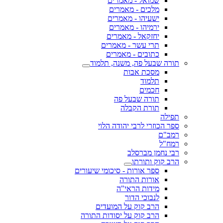
שמואל - מאמרים
מלכים - מאמרים
ישעיהו - מאמרים
ירמיהו - מאמרים
יחזקאל - מאמרים
תרי עשר - מאמרים
כתובים - מאמרים
תורה שבעל פה, משנה, תלמוד
מסכת אבות
תלמוד
חכמים
תורה שבעל פה
תורת הקבלה
תפילה
ספר הכוזרי לרבי יהודה הלוי
רמב"ם
רמח"ל
רבי נחמן מברסלב
הרב קוק ותורתו
ספר אורות - סיכומי שיעורים
אורות התורה
מידות הראי"ה
לנבוכי הדור
הרב קוק על המועדים
הרב קוק על יסודות התורה