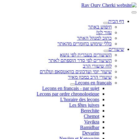
דף הבית
חיפוש באתר
עזור לנו!
כתוב למנהל האתר
כללי שימוש בחומרים מהאתר
שיעורים
השיעורים בעברית לפי נושא
השיעורים לפי סדר הוספתם לאתר
לוח שיעורי הרב
שיעור יומי ועדכונים בוואטסאפ וטלגרם
שיעורי הרב במכון מאיר
Leçons en français
Leçons en français - par sujet
Leçons par ordre chronologique
L'horaire des leçons
Les fêtes juives
Berechite
Chemot
Vayikra
Bamidbar
Devarim
Neviim et Ketouvim