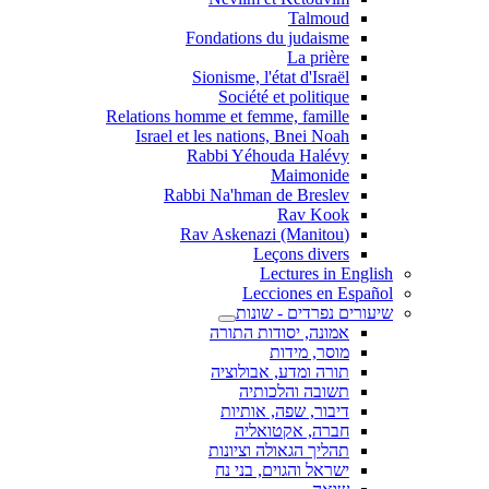
Talmoud
Fondations du judaisme
La prière
Sionisme, l'état d'Israël
Société et politique
Relations homme et femme, famille
Israel et les nations, Bnei Noah
Rabbi Yéhouda Halévy
Maimonide
Rabbi Na'hman de Breslev
Rav Kook
(Rav Askenazi (Manitou
Leçons divers
Lectures in English
Lecciones en Español
שיעורים נפרדים - שונות
אמונה, יסודות התורה
מוסר, מידות
תורה ומדע, אבולוציה
תשובה והלכותיה
דיבור, שפה, אותיות
חברה, אקטואליה
תהליך הגאולה וציונות
ישראל והגוים, בני נח