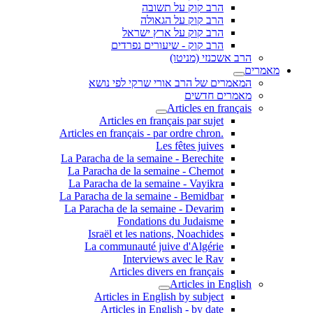
הרב קוק על תשובה
הרב קוק על הגאולה
הרב קוק על ארץ ישראל
הרב קוק - שיעורים נפרדים
הרב אשכנזי (מניטו)
מאמרים
המאמרים של הרב אורי שרקי לפי נושא
מאמרים חדשים
Articles en français
Articles en français par sujet
.Articles en français - par ordre chron
Les fêtes juives
La Paracha de la semaine - Berechite
La Paracha de la semaine - Chemot
La Paracha de la semaine - Vayikra
La Paracha de la semaine - Bemidbar
La Paracha de la semaine - Devarim
Fondations du Judaisme
Israël et les nations, Noachides
La communauté juive d'Algérie
Interviews avec le Rav
Articles divers en français
Articles in English
Articles in English by subject
Articles in English - by date