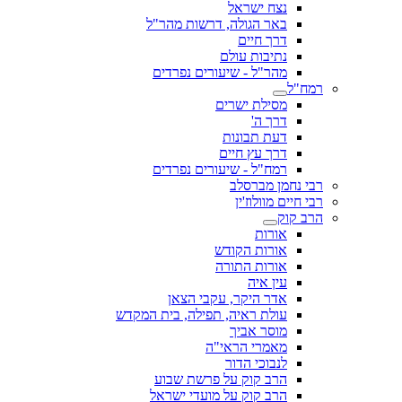
נצח ישראל
באר הגולה, דרשות מהר"ל
דרך חיים
נתיבות עולם
מהר"ל - שיעורים נפרדים
רמח"ל
מסילת ישרים
דרך ה'
דעת תבונות
דרך עץ חיים
רמח"ל - שיעורים נפרדים
רבי נחמן מברסלב
רבי חיים מוולוז'ין
הרב קוק
אורות
אורות הקודש
אורות התורה
עין איה
אדר היקר, עקבי הצאן
עולת ראיה, תפילה, בית המקדש
מוסר אביך
מאמרי הראי"ה
לנבוכי הדור
הרב קוק על פרשת שבוע
הרב קוק על מועדי ישראל