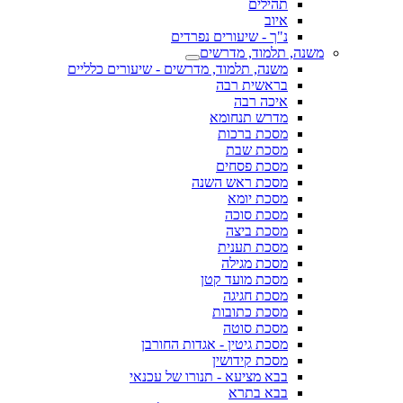
תהילים
איוב
נ"ך - שיעורים נפרדים
משנה, תלמוד, מדרשים
משנה, תלמוד, מדרשים - שיעורים כלליים
בראשית רבה
איכה רבה
מדרש תנחומא
מסכת ברכות
מסכת שבת
מסכת פסחים
מסכת ראש השנה
מסכת יומא
מסכת סוכה
מסכת ביצה
מסכת תענית
מסכת מגילה
מסכת מועד קטן
מסכת חגיגה
מסכת כתובות
מסכת סוטה
מסכת גיטין - אגדות החורבן
מסכת קידושין
בבא מציעא - תנורו של עכנאי
בבא בתרא