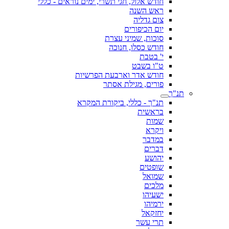
חודש אלול, חגי תשרי, ימים נוראים - כללי
ראש השנה
צום גדליה
יום הכיפורים
סוכות, שמיני עצרת
חודש כסלו, חנוכה
י' בטבת
ט"ו בשבט
חודש אדר וארבעת הפרשיות
פורים, מגילת אסתר
תנ"ך
תנ"ך - כללי, ביקורת המקרא
בראשית
שמות
ויקרא
במדבר
דברים
יהושע
שופטים
שמואל
מלכים
ישעיהו
ירמיהו
יחזקאל
תרי עשר