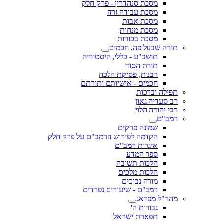
מסכת סנהדרין - פרק חלק
מסכת עבודה זרה
מסכת אבות
מסכת מנחות
מסכת בכורות
תורה שבעל פה, חכמים
תושב"ע - כללי, היסטוריה
תורת הסוד
רבנות, פסיקת הלכה
חכמים - אישיותם ותורתם
תפילה וברכות
רב סעדיה גאון
רבי יהודה הלוי
רמב"ם
שמונה פרקים
הקדמה לפירוש הרמב"ם על פרק חלק
איגרות רמב"ם
ספר המדע
הלכות תשובה
הלכות מלכים
מורה נבוכים
רמב"ם - שיעורים נפרדים
מהר"ל מפראג
גבורות ה'
תפארת ישראל