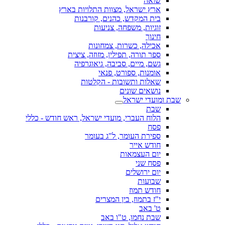
שואה
ארץ ישראל, מצוות התלויות בארץ
בית המקדש, כהנים, קורבנות
זוגיות, משפחה, צניעות
חינוך
אכילה, כשרות, צמחונות
ספר תורה, תפילין, מזוזה, ציצית
גשם, מיים, סביבה, גיאוגרפיה
אומנות, ספורט, פנאי
שאלות ותשובות - הקלטות
נושאים שונים
שבת ומועדי ישראל
שבת
הלוח העברי, מועדי ישראל, ראש חודש - כללי
פסח
ספירת העומר, ל"ג בעומר
חודש אייר
יום העצמאות
פסח שני
יום ירושלים
שבועות
חודש תמוז
י"ז בתמוז, בין המצרים
ט' באב
שבת נחמו, ט"ו באב