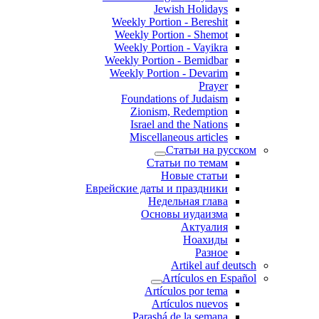
Jewish Holidays
Weekly Portion - Bereshit
Weekly Portion - Shemot
Weekly Portion - Vayikra
Weekly Portion - Bemidbar
Weekly Portion - Devarim
Prayer
Foundations of Judaism
Zionism, Redemption
Israel and the Nations
Miscellaneous articles
Статьи на русском
Статьи по темам
Новые статьи
Еврейские даты и праздники
Недельная глава
Основы иудаизма
Актуалия
Ноахиды
Разное
Artikel auf deutsch
Artículos en Español
Artículos por tema
Artículos nuevos
Parashá de la semana