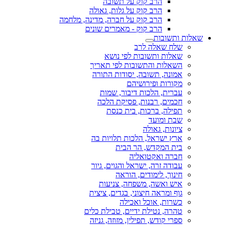
הרב קוק על תשובה
הרב קוק על גלות, גאולה
הרב קוק על חברה, מדינה, מלחמה
הרב קוק - מאמרים שונים
שאלות ותשובות
שלח שאלה לרב
שאלות ותשובות לפי נושא
השאלות והתשובות לפי תאריך
אמונה, תשובה, יסודות התורה
מקורות ופירושיהם
עברית, הלכות דיבור, שמות
חכמים, רבנות, פסיקת הלכה
תפילה, ברכות, בית כנסת
שבת ומועד
ציונות, גאולה
ארץ ישראל, הלכות תלויות בה
בית המקדש, הר הבית
חברה ואקטואליה
עבודה זרה, ישראל והגוים, גיור
חינוך, לימודים, הוראה
איש ואשה, משפחה, צניעות
גוף ומראה חיצוני, בגדים, ציצית
כשרות, אוכל ואכילה
טהרה, נטילת ידיים, טבילת כלים
ספרי קודש, תפילין, מזוזה, גניזה