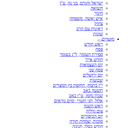
ישראל והגוים, בני נח, ע"ז
השואה
חינוך
איש ואשה, משפחה
צחוק
ראינות עם הרב
שונות
מועדים
ראש חודש
פסח
ספירת העומר, ל"ג בעומר
חודש אייר
יום העצמאות
פסח שני
יום ירושלים
שבועות
י"ז בתמוז, תקופת בין המצרים
תשעה באב
שבת נחמו, ט"ו באב
אלול, חגי תשרי, ימים נוראים
ראש השנה
צום גדליה
יום הכיפורים
סוכות, שמחת תורה
חודש כסלו, חנוכה