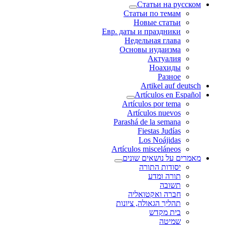
Статьи на русском
Статьи по темам
Новые статьи
Евр. даты и праздники
Недельная глава
Основы иудаизма
Актуалия
Ноахиды
Разное
Artikel auf deutsch
Artículos en Español
Artículos por tema
Artículos nuevos
Parashá de la semana
Fiestas Judías
Los Noájidas
Artículos misceláneos
מאמרים על נושאים שונים
יסודות התורה
תורה ומדע
תשובה
חברה ואקטואליה
תהליך הגאולה, ציונות
בית מקדש
שמיטה