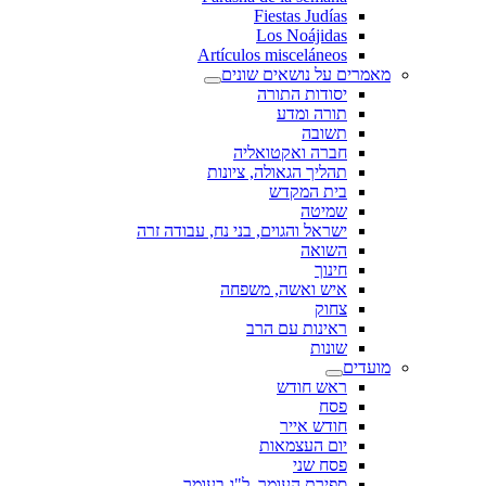
Fiestas Judías
Los Noájidas
Artículos misceláneos
מאמרים על נושאים שונים
יסודות התורה
תורה ומדע
תשובה
חברה ואקטואליה
תהליך הגאולה, ציונות
בית המקדש
שמיטה
ישראל והגוים, בני נח, עבודה זרה
השואה
חינוך
איש ואשה, משפחה
צחוק
ראינות עם הרב
שונות
מועדים
ראש חודש
פסח
חודש אייר
יום העצמאות
פסח שני
ספירת העומר, ל"ג בעומר