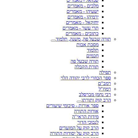
שמואל - מאמרים
מלכים - מאמרים
ישעיהו - מאמרים
ירמיהו - מאמרים
יחזקאל - מאמרים
תרי עשר - מאמרים
כתובים - מאמרים
תורה שבעל פה, משנה, תלמוד
מסכת אבות
תלמוד
חכמים
תורה שבעל פה
תורת הקבלה
תפילה
ספר הכוזרי לרבי יהודה הלוי
רמב"ם
רמח"ל
רבי נחמן מברסלב
הרב קוק ותורתו
ספר אורות - סיכומי שיעורים
אורות התורה
מידות הראי"ה
לנבוכי הדור
הרב קוק על המועדים
הרב קוק על יסודות התורה