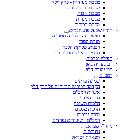
מסכת סנהדרין - פרק חלק
מסכת עבודה זרה
מסכת אבות
מסכת מנחות
מסכת בכורות
תורה שבעל פה, חכמים
תושב"ע - כללי, היסטוריה
תורת הסוד
רבנות, פסיקת הלכה
חכמים - אישיותם ותורתם
תפילה וברכות
רב סעדיה גאון
רבי יהודה הלוי
רמב"ם
שמונה פרקים
הקדמה לפירוש הרמב"ם על פרק חלק
איגרות רמב"ם
ספר המדע
הלכות תשובה
הלכות מלכים
מורה נבוכים
רמב"ם - שיעורים נפרדים
מהר"ל מפראג
גבורות ה'
תפארת ישראל