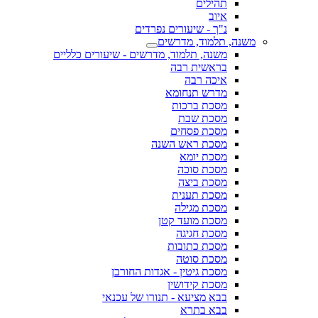
תהילים
איוב
נ"ך - שיעורים נפרדים
משנה, תלמוד, מדרשים
משנה, תלמוד, מדרשים - שיעורים כלליים
בראשית רבה
איכה רבה
מדרש תנחומא
מסכת ברכות
מסכת שבת
מסכת פסחים
מסכת ראש השנה
מסכת יומא
מסכת סוכה
מסכת ביצה
מסכת תענית
מסכת מגילה
מסכת מועד קטן
מסכת חגיגה
מסכת כתובות
מסכת סוטה
מסכת גיטין - אגדות החורבן
מסכת קידושין
בבא מציעא - תנורו של עכנאי
בבא בתרא