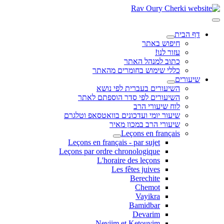
דף הבית
חיפוש באתר
עזור לנו!
כתוב למנהל האתר
כללי שימוש בחומרים מהאתר
שיעורים
השיעורים בעברית לפי נושא
השיעורים לפי סדר הוספתם לאתר
לוח שיעורי הרב
שיעור יומי ועדכונים בוואטסאפ וטלגרם
שיעורי הרב במכון מאיר
Leçons en français
Leçons en français - par sujet
Leçons par ordre chronologique
L'horaire des leçons
Les fêtes juives
Berechite
Chemot
Vayikra
Bamidbar
Devarim
Neviim et Ketouvim