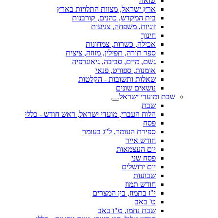
שואה
ארץ ישראל, מצוות התלויות בארץ
בית המקדש, כהנים, קורבנות
זוגיות, משפחה, צניעות
חינוך
אכילה, כשרות, צמחונות
ספר תורה, תפילין, מזוזה, ציצית
גשם, מיים, סביבה, גיאוגרפיה
אומנות, ספורט, פנאי
שאלות ותשובות - הקלטות
נושאים שונים
שבת ומועדי ישראל
שבת
הלוח העברי, מועדי ישראל, ראש חודש - כללי
פסח
ספירת העומר, ל"ג בעומר
חודש אייר
יום העצמאות
פסח שני
יום ירושלים
שבועות
חודש תמוז
י"ז בתמוז, בין המצרים
ט' באב
שבת נחמו, ט"ו באב