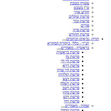
עשרה בטבת
ט"ו בשבט
חודש אדר
פרשת שקלים
פרשת זכור
פורים
פרשת פרה
פרשת החודש
תורה, נביאים וכתובים
תנ"ך - כללי, ביקורת המקרא
בראשית - מאמרים
פרשת בראשית
פרשת נח
פרשת לך לך
פרשת וירא
פרשת חיי שרה
פרשת תולדות
פרשת ויצא
פרשת וישלח
פרשת וישב
פרשת מקץ
פרשת ויגש
פרשת ויחי
שמות - מאמרים
פרשת שמות