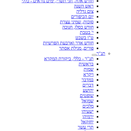
חודש אלול, חגי תשרי, ימים נוראים - כללי
ראש השנה
צום גדליה
יום הכיפורים
סוכות, שמיני עצרת
חודש כסלו, חנוכה
י' בטבת
ט"ו בשבט
חודש אדר וארבעת הפרשיות
פורים, מגילת אסתר
תנ"ך
תנ"ך - כללי, ביקורת המקרא
בראשית
שמות
ויקרא
במדבר
דברים
יהושע
שופטים
שמואל
מלכים
ישעיהו
ירמיהו
יחזקאל
תרי עשר