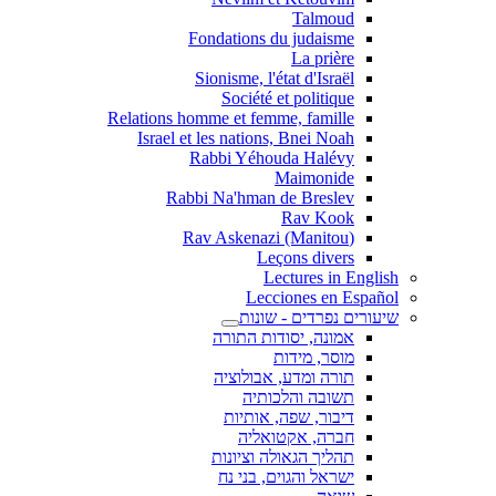
Talmoud
Fondations du judaisme
La prière
Sionisme, l'état d'Israël
Société et politique
Relations homme et femme, famille
Israel et les nations, Bnei Noah
Rabbi Yéhouda Halévy
Maimonide
Rabbi Na'hman de Breslev
Rav Kook
(Rav Askenazi (Manitou
Leçons divers
Lectures in English
Lecciones en Español
שיעורים נפרדים - שונות
אמונה, יסודות התורה
מוסר, מידות
תורה ומדע, אבולוציה
תשובה והלכותיה
דיבור, שפה, אותיות
חברה, אקטואליה
תהליך הגאולה וציונות
ישראל והגוים, בני נח