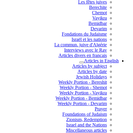
Les fêtes juives
Berechite
Chemot
Vayikra
Bemidbar
Devarim
Fondations du Judaisme
Israël et les nations
La commun. juive d'Algérie
Interviews avec le Rav
Articles divers en français
Articles in English
Articles by subject
Articles by date
Jewish Holidays
Weekly Portion - Bereshit
Weekly Portion - Shemot
Weekly Portion - Vayikra
Weekly Portion - Bemidbar
Weekly Portion - Devarim
Prayer
Foundations of Judaism
Zionism, Redemption
Israel and the Nations
Miscellaneous articles