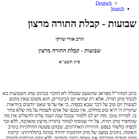
Deutsch
Search
שבועות - קבלת התורה מרצון
הרב אורי שרקי
שבועות - קבלת התורה מרצון
סיון תשע"א
כתב המהר"ל מפראג שהטעם שבגללו לא הוזכר בכתוב שחג השבועות בא
לכבוד מתן תורה, אלא רק שהוא יום הביכורים, הוא משום שאין מקום
לעשות יום טוב על דבר שבא בכפיה, כי אף על פי שאנו יודעים בוודאות
שתורת ה' היא טוב מוחלט, אין טבעו של אדם לשמוח על מה שלא בחר
בו, למרות טובו. מזה יש לנו ללמוד שבכל שנה ושנה עלינו להשלים את מה
שהחסיר מתן תורה, על ידי שנוסיף לבחור בתורה מרצון ומאהבה, ללא זכר
לכפיה כלשהי בנפש. הדורות האחרונים, שבהם פשטה החילוניות בקרב
האומה, נתונים במצב של מתן הזדמנות יחידה במינה בתולדותינו. קיימת
זהות יהודית המכירה את עצמה בתור יהודיות, ללא זיקה הכרחית לתורה