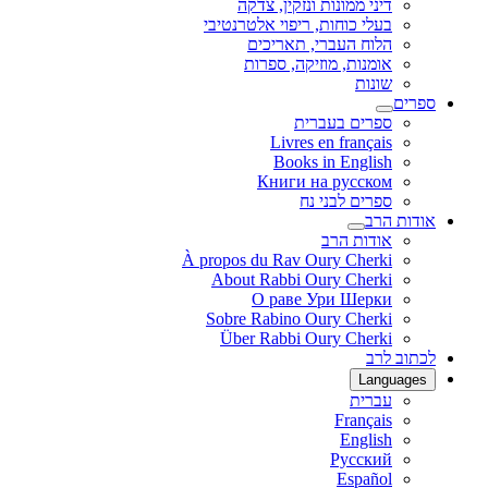
דיני ממונות ונזקין, צדקה
בעלי כוחות, ריפוי אלטרנטיבי
הלוח העברי, תאריכים
אומנות, מוזיקה, ספרות
שונות
ספרים
ספרים בעברית
Livres en français
Books in English
Книги на русском
ספרים לבני נח
אודות הרב
אודות הרב
À propos du Rav Oury Cherki
About Rabbi Oury Cherki
О раве Ури Шерки
Sobre Rabino Oury Cherki
Über Rabbi Oury Cherki
לכתוב לרב
Languages
עברית
Français
English
Русский
Español