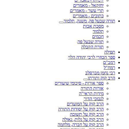
ירמיהו - מאמרים
יחזקאל - מאמרים
תרי עשר - מאמרים
כתובים - מאמרים
תורה שבעל פה, משנה, תלמוד
מסכת אבות
תלמוד
חכמים
תורה שבעל פה
תורת הקבלה
תפילה
ספר הכוזרי לרבי יהודה הלוי
רמב"ם
רמח"ל
רבי נחמן מברסלב
הרב קוק ותורתו
ספר אורות - סיכומי שיעורים
אורות התורה
מידות הראי"ה
לנבוכי הדור
הרב קוק על המועדים
הרב קוק על יסודות התורה
הרב קוק על תשובה
הרב קוק על גלות, גאולה
הרב קוק על חברה, מלחמה