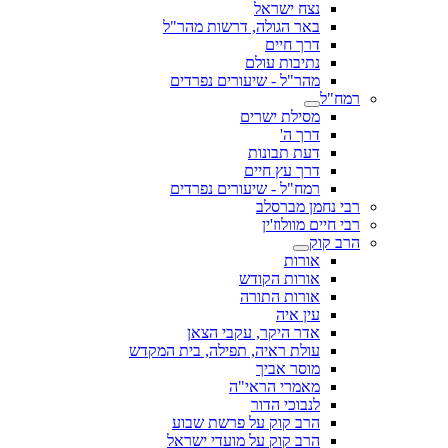
נצח ישראל
באר הגולה, דרשות מהר"ל
דרך חיים
נתיבות עולם
מהר"ל - שיעורים נפרדים
רמח"ל
מסילת ישרים
דרך ה'
דעת תבונות
דרך עץ חיים
רמח"ל - שיעורים נפרדים
רבי נחמן מברסלב
רבי חיים מוולוז'ין
הרב קוק
אורות
אורות הקודש
אורות התורה
עין איה
אדר היקר, עקבי הצאן
עולת ראיה, תפילה, בית המקדש
מוסר אביך
מאמרי הראי"ה
לנבוכי הדור
הרב קוק על פרשת שבוע
הרב קוק על מועדי ישראל