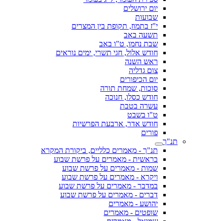
יום ירושלים
שבועות
י"ז בתמוז, תקופת בין המצרים
תשעה באב
שבת נחמו, ט"ו באב
חודש אלול, חגי תשרי, ימים נוראים
ראש השנה
צום גדליה
יום הכיפורים
סוכות, שמחת תורה
חודש כסלו, חנוכה
עשרה בטבת
ט"ו בשבט
חודש אדר, ארבעת הפרשיות
פורים
תנ"ך
תנ"ך - מאמרים כלליים, ביקורת המקרא
בראשית - מאמרים על פרשת שבוע
שמות - מאמרים על פרשת שבוע
ויקרא - מאמרים על פרשת שבוע
במדבר - מאמרים על פרשת שבוע
דברים - מאמרים על פרשת שבוע
יהושע - מאמרים
שופטים - מאמרים