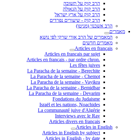
הרב קוק על תשובה
הרב קוק על הגאולה
הרב קוק על ארץ ישראל
הרב קוק - שיעורים נפרדים
הרב אשכנזי (מניטו)
מאמרים
המאמרים של הרב אורי שרקי לפי נושא
מאמרים חדשים
Articles en français
Articles en français par sujet
.Articles en français - par ordre chron
Les fêtes juives
La Paracha de la semaine - Berechite
La Paracha de la semaine - Chemot
La Paracha de la semaine - Vayikra
La Paracha de la semaine - Bemidbar
La Paracha de la semaine - Devarim
Fondations du Judaisme
Israël et les nations, Noachides
La communauté juive d'Algérie
Interviews avec le Rav
Articles divers en français
Articles in English
Articles in English by subject
Articles in English - by date