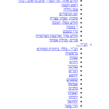
חודש אלול, חגי תשרי, ימים נוראים - כללי
ראש השנה
צום גדליה
יום הכיפורים
סוכות, שמיני עצרת
חודש כסלו, חנוכה
י' בטבת
ט"ו בשבט
חודש אדר וארבעת הפרשיות
פורים, מגילת אסתר
תנ"ך
תנ"ך - כללי, ביקורת המקרא
בראשית
שמות
ויקרא
במדבר
דברים
יהושע
שופטים
שמואל
מלכים
ישעיהו
ירמיהו
יחזקאל
תרי עשר