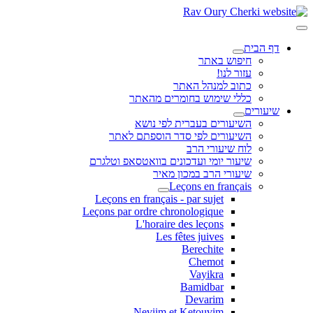
דף הבית
חיפוש באתר
עזור לנו!
כתוב למנהל האתר
כללי שימוש בחומרים מהאתר
שיעורים
השיעורים בעברית לפי נושא
השיעורים לפי סדר הוספתם לאתר
לוח שיעורי הרב
שיעור יומי ועדכונים בוואטסאפ וטלגרם
שיעורי הרב במכון מאיר
Leçons en français
Leçons en français - par sujet
Leçons par ordre chronologique
L'horaire des leçons
Les fêtes juives
Berechite
Chemot
Vayikra
Bamidbar
Devarim
Neviim et Ketouvim