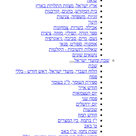
שואה
ארץ ישראל, מצוות התלויות בארץ
בית המקדש, כהנים, קורבנות
זוגיות, משפחה, צניעות
חינוך
אכילה, כשרות, צמחונות
ספר תורה, תפילין, מזוזה, ציצית
גשם, מיים, סביבה, גיאוגרפיה
אומנות, ספורט, פנאי
שאלות ותשובות - הקלטות
נושאים שונים
שבת ומועדי ישראל
שבת
הלוח העברי, מועדי ישראל, ראש חודש - כללי
פסח
ספירת העומר, ל"ג בעומר
חודש אייר
יום העצמאות
פסח שני
יום ירושלים
שבועות
חודש תמוז
י"ז בתמוז, בין המצרים
ט' באב
שבת נחמו, ט"ו באב