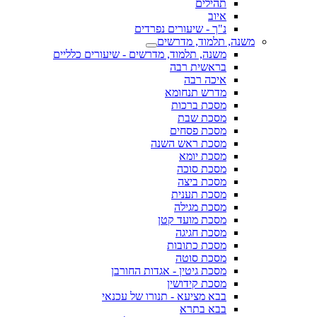
תהילים
איוב
נ"ך - שיעורים נפרדים
משנה, תלמוד, מדרשים
משנה, תלמוד, מדרשים - שיעורים כלליים
בראשית רבה
איכה רבה
מדרש תנחומא
מסכת ברכות
מסכת שבת
מסכת פסחים
מסכת ראש השנה
מסכת יומא
מסכת סוכה
מסכת ביצה
מסכת תענית
מסכת מגילה
מסכת מועד קטן
מסכת חגיגה
מסכת כתובות
מסכת סוטה
מסכת גיטין - אגדות החורבן
מסכת קידושין
בבא מציעא - תנורו של עכנאי
בבא בתרא