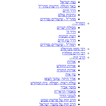
נצח ישראל
באר הגולה, דרשות מהר"ל
דרך חיים
נתיבות עולם
מהר"ל - שיעורים נפרדים
רמח"ל
מסילת ישרים
דרך ה'
דעת תבונות
דרך עץ חיים
רמח"ל - שיעורים נפרדים
רבי נחמן מברסלב
רבי חיים מוולוז'ין
הרב קוק
אורות
אורות הקודש
אורות התורה
עין איה
אדר היקר, עקבי הצאן
עולת ראיה, תפילה, בית המקדש
מוסר אביך
מאמרי הראי"ה
לנבוכי הדור
הרב קוק על פרשת שבוע
הרב קוק על מועדי ישראל