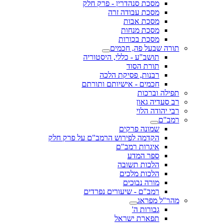
מסכת סנהדרין - פרק חלק
מסכת עבודה זרה
מסכת אבות
מסכת מנחות
מסכת בכורות
תורה שבעל פה, חכמים
תושב"ע - כללי, היסטוריה
תורת הסוד
רבנות, פסיקת הלכה
חכמים - אישיותם ותורתם
תפילה וברכות
רב סעדיה גאון
רבי יהודה הלוי
רמב"ם
שמונה פרקים
הקדמה לפירוש הרמב"ם על פרק חלק
איגרות רמב"ם
ספר המדע
הלכות תשובה
הלכות מלכים
מורה נבוכים
רמב"ם - שיעורים נפרדים
מהר"ל מפראג
גבורות ה'
תפארת ישראל