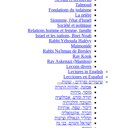
Talmoud
Fondations du judaisme
La prière
Sionisme, l'état d'Israël
Société et politique
Relations homme et femme, famille
Israel et les nations, Bnei Noah
Rabbi Yéhouda Halévy
Maimonide
Rabbi Na'hman de Breslev
Rav Kook
(Rav Askenazi (Manitou
Leçons divers
Lectures in English
Lecciones en Español
שיעורים נפרדים - שונות
אמונה, יסודות התורה
מוסר, מידות
תורה ומדע, אבולוציה
תשובה והלכותיה
דיבור, שפה, אותיות
חברה, אקטואליה
תהליך הגאולה וציונות
ישראל והגוים, בני נח