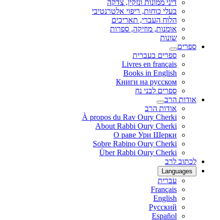
דיני ממונות ונזקין, צדקה
בעלי כוחות, ריפוי אלטרנטיבי
הלוח העברי, תאריכים
אומנות, מוזיקה, ספרות
שונות
ספרים
ספרים בעברית
Livres en français
Books in English
Книги на русском
ספרים לבני נח
אודות הרב
אודות הרב
À propos du Rav Oury Cherki
About Rabbi Oury Cherki
О раве Ури Шерки
Sobre Rabino Oury Cherki
Über Rabbi Oury Cherki
לכתוב לרב
Languages
עברית
Français
English
Русский
Español