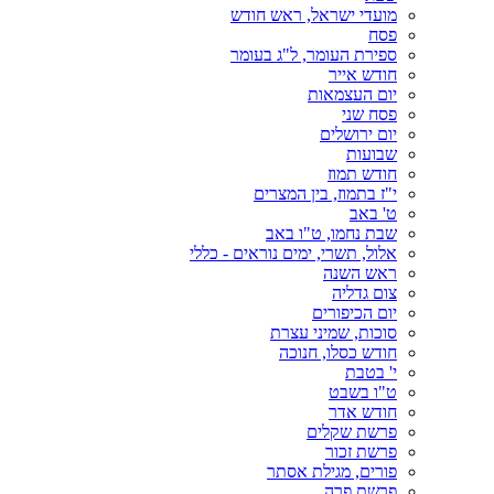
מועדי ישראל, ראש חודש
פסח
ספירת העומר, ל"ג בעומר
חודש אייר
יום העצמאות
פסח שני
יום ירושלים
שבועות
חודש תמוז
י"ז בתמוז, בין המצרים
ט' באב
שבת נחמו, ט"ו באב
אלול, תשרי, ימים נוראים - כללי
ראש השנה
צום גדליה
יום הכיפורים
סוכות, שמיני עצרת
חודש כסלו, חנוכה
י' בטבת
ט"ו בשבט
חודש אדר
פרשת שקלים
פרשת זכור
פורים, מגילת אסתר
פרשת פרה