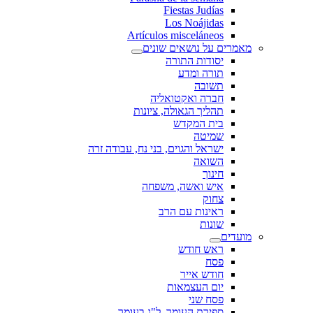
Fiestas Judías
Los Noájidas
Artículos misceláneos
מאמרים על נושאים שונים
יסודות התורה
תורה ומדע
תשובה
חברה ואקטואליה
תהליך הגאולה, ציונות
בית המקדש
שמיטה
ישראל והגוים, בני נח, עבודה זרה
השואה
חינוך
איש ואשה, משפחה
צחוק
ראינות עם הרב
שונות
מועדים
ראש חודש
פסח
חודש אייר
יום העצמאות
פסח שני
ספירת העומר, ל"ג בעומר