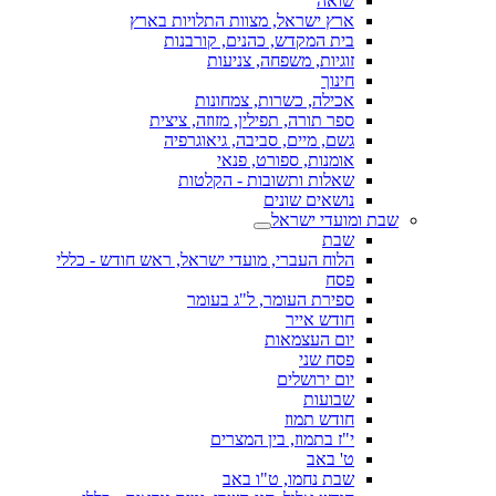
שואה
ארץ ישראל, מצוות התלויות בארץ
בית המקדש, כהנים, קורבנות
זוגיות, משפחה, צניעות
חינוך
אכילה, כשרות, צמחונות
ספר תורה, תפילין, מזוזה, ציצית
גשם, מיים, סביבה, גיאוגרפיה
אומנות, ספורט, פנאי
שאלות ותשובות - הקלטות
נושאים שונים
שבת ומועדי ישראל
שבת
הלוח העברי, מועדי ישראל, ראש חודש - כללי
פסח
ספירת העומר, ל"ג בעומר
חודש אייר
יום העצמאות
פסח שני
יום ירושלים
שבועות
חודש תמוז
י"ז בתמוז, בין המצרים
ט' באב
שבת נחמו, ט"ו באב