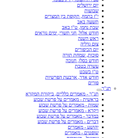
יום ירושלים
שבועות
י"ז בתמוז, תקופת בין המצרים
תשעה באב
שבת נחמו, ט"ו באב
חודש אלול, חגי תשרי, ימים נוראים
ראש השנה
צום גדליה
יום הכיפורים
סוכות, שמחת תורה
חודש כסלו, חנוכה
עשרה בטבת
ט"ו בשבט
חודש אדר, ארבעת הפרשיות
פורים
תנ"ך
תנ"ך - מאמרים כלליים, ביקורת המקרא
בראשית - מאמרים על פרשת שבוע
שמות - מאמרים על פרשת שבוע
ויקרא - מאמרים על פרשת שבוע
במדבר - מאמרים על פרשת שבוע
דברים - מאמרים על פרשת שבוע
יהושע - מאמרים
שופטים - מאמרים