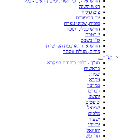
חודש אלול, חגי תשרי, ימים נוראים - כללי
ראש השנה
צום גדליה
יום הכיפורים
סוכות, שמיני עצרת
חודש כסלו, חנוכה
י' בטבת
ט"ו בשבט
חודש אדר וארבעת הפרשיות
פורים, מגילת אסתר
תנ"ך
תנ"ך - כללי, ביקורת המקרא
בראשית
שמות
ויקרא
במדבר
דברים
יהושע
שופטים
שמואל
מלכים
ישעיהו
ירמיהו
יחזקאל
תרי עשר