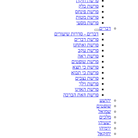
פרשת חוקת
פרשת בלק
פרשת פינחס
פרשת מטות
פרשת מסעי
דברים
דברים - סדרות שיעורים
פרשת דברים
פרשת ואתחנן
פרשת עקב
פרשת ראה
פרשת שופטים
פרשת כי תצא
פרשת כי תבוא
פרשת נצבים
פרשת וילך
פרשת האזינו
פרשת וזאת הברכה
יהושע
שופטים
שמואל
מלכים
ישעיהו
ירמיהו
יחזקאל