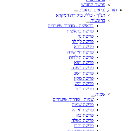
פרשת החודש
תורה, נביאים וכתובים
תנ"ך - כללי, ביקורת המקרא
בראשית
בראשית - סדרות שיעורים
פרשת בראשית
פרשת נח
פרשת לך לך
פרשת וירא
פרשת חיי שרה
פרשת תולדות
פרשת ויצא
פרשת וישלח
פרשת וישב
פרשת מקץ
פרשת ויגש
פרשת ויחי
שמות
שמות - סדרות שיעורים
פרשת שמות
פרשת וארא
פרשת בא
פרשת בשלח
פרשת יתרו
פרשת משפטים