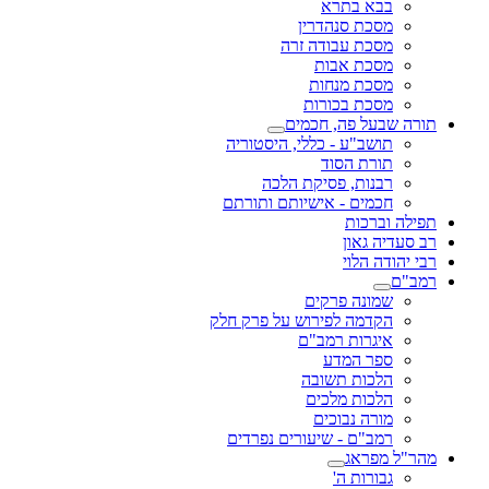
בבא בתרא
מסכת סנהדרין
מסכת עבודה זרה
מסכת אבות
מסכת מנחות
מסכת בכורות
תורה שבעל פה, חכמים
תושב"ע - כללי, היסטוריה
תורת הסוד
רבנות, פסיקת הלכה
חכמים - אישיותם ותורתם
תפילה וברכות
רב סעדיה גאון
רבי יהודה הלוי
רמב"ם
שמונה פרקים
הקדמה לפירוש על פרק חלק
איגרות רמב"ם
ספר המדע
הלכות תשובה
הלכות מלכים
מורה נבוכים
רמב"ם - שיעורים נפרדים
מהר"ל מפראג
גבורות ה'