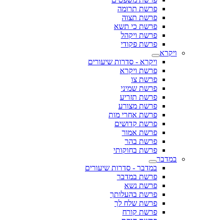
פרשת תרומה
פרשת תצוה
פרשת כי תשא
פרשת ויקהל
פרשת פקודי
ויקרא
ויקרא - סדרות שיעורים
פרשת ויקרא
פרשת צו
פרשת שמיני
פרשת תזריע
פרשת מצורע
פרשת אחרי מות
פרשת קדושים
פרשת אמור
פרשת בהר
פרשת בחוקותי
במדבר
במדבר - סדרות שיעורים
פרשת במדבר
פרשת נשא
פרשת בהעלותך
פרשת שלח לך
פרשת קורח