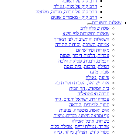
הרב קוק על תשובה
הרב קוק על גלות, גאולה
הרב קוק על חברה, מדינה, מלחמה
הרב קוק - מאמרים שונים
שאלות ותשובות
שלח שאלה לרב
שאלות ותשובות לפי נושא
השאלות והתשובות לפי תאריך
אמונה, תשובה, יסודות התורה
מקורות ופירושיהם
עברית, הלכות דיבור, שמות
חכמים, רבנות, פסיקת הלכה
תפילה, ברכות, בית כנסת
שבת ומועד
ציונות, גאולה
ארץ ישראל, הלכות תלויות בה
בית המקדש, הר הבית
חברה ואקטואליה
עבודה זרה, ישראל והגוים, גיור
חינוך, לימודים, הוראה
איש ואשה, משפחה, צניעות
גוף ומראה חיצוני, בגדים, ציצית
כשרות, אוכל ואכילה
טהרה, נטילת ידיים, טבילת כלים
ספרי קודש, תפילין, מזוזה, גניזה