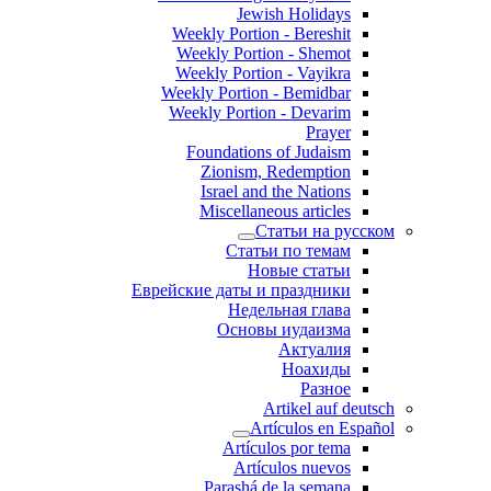
Jewish Holidays
Weekly Portion - Bereshit
Weekly Portion - Shemot
Weekly Portion - Vayikra
Weekly Portion - Bemidbar
Weekly Portion - Devarim
Prayer
Foundations of Judaism
Zionism, Redemption
Israel and the Nations
Miscellaneous articles
Статьи на русском
Статьи по темам
Новые статьи
Еврейские даты и праздники
Недельная глава
Основы иудаизма
Актуалия
Ноахиды
Разное
Artikel auf deutsch
Artículos en Español
Artículos por tema
Artículos nuevos
Parashá de la semana