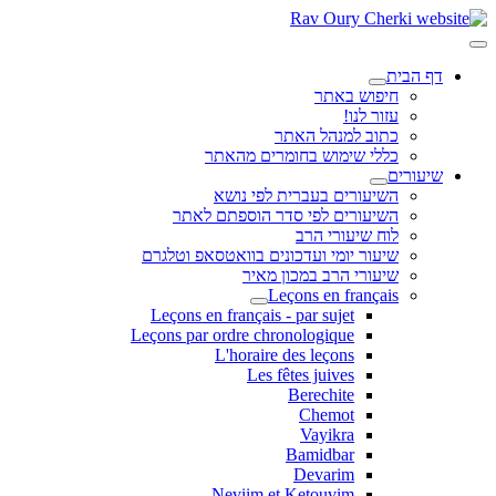
דף הבית
חיפוש באתר
עזור לנו!
כתוב למנהל האתר
כללי שימוש בחומרים מהאתר
שיעורים
השיעורים בעברית לפי נושא
השיעורים לפי סדר הוספתם לאתר
לוח שיעורי הרב
שיעור יומי ועדכונים בוואטסאפ וטלגרם
שיעורי הרב במכון מאיר
Leçons en français
Leçons en français - par sujet
Leçons par ordre chronologique
L'horaire des leçons
Les fêtes juives
Berechite
Chemot
Vayikra
Bamidbar
Devarim
Neviim et Ketouvim