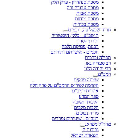
מסכת סנהדרין - פרק חלק
מסכת עבודה זרה
מסכת אבות
מסכת מנחות
מסכת בכורות
תורה שבעל פה, חכמים
תושב"ע - כללי, היסטוריה
תורת הסוד
רבנות, פסיקת הלכה
חכמים - אישיותם ותורתם
תפילה וברכות
רב סעדיה גאון
רבי יהודה הלוי
רמב"ם
שמונה פרקים
הקדמה לפירוש הרמב"ם על פרק חלק
איגרות רמב"ם
ספר המדע
הלכות תשובה
הלכות מלכים
מורה נבוכים
רמב"ם - שיעורים נפרדים
מהר"ל מפראג
גבורות ה'
תפארת ישראל