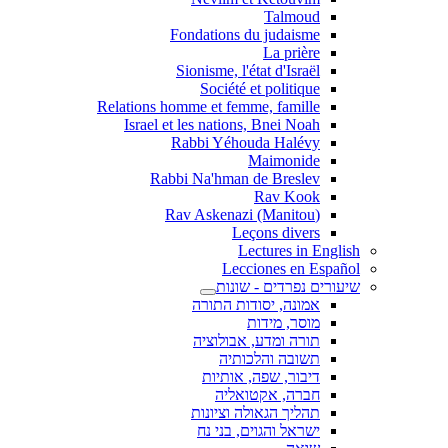
Talmoud
Fondations du judaisme
La prière
Sionisme, l'état d'Israël
Société et politique
Relations homme et femme, famille
Israel et les nations, Bnei Noah
Rabbi Yéhouda Halévy
Maimonide
Rabbi Na'hman de Breslev
Rav Kook
(Rav Askenazi (Manitou
Leçons divers
Lectures in English
Lecciones en Español
שיעורים נפרדים - שונות
אמונה, יסודות התורה
מוסר, מידות
תורה ומדע, אבולוציה
תשובה והלכותיה
דיבור, שפה, אותיות
חברה, אקטואליה
תהליך הגאולה וציונות
ישראל והגוים, בני נח