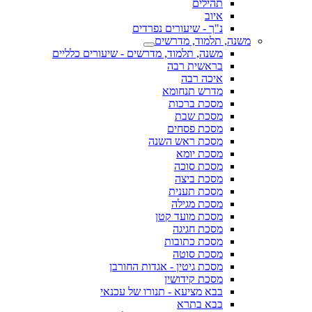
תהילים
איוב
נ"ך - שיעורים נפרדים
משנה, תלמוד, מדרשים
משנה, תלמוד, מדרשים - שיעורים כלליים
בראשית רבה
איכה רבה
מדרש תנחומא
מסכת ברכות
מסכת שבת
מסכת פסחים
מסכת ראש השנה
מסכת יומא
מסכת סוכה
מסכת ביצה
מסכת תענית
מסכת מגילה
מסכת מועד קטן
מסכת חגיגה
מסכת כתובות
מסכת סוטה
מסכת גיטין - אגדות החורבן
מסכת קידושין
בבא מציעא - תנורו של עכנאי
בבא בתרא