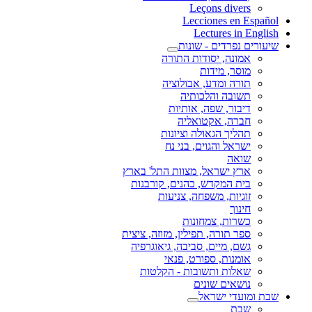
Leçons divers
Lecciones en Español
Lectures in English
שיעורים נפרדים - שונות
אמונה, יסודות התורה
מוסר, מידות
תורה ומדע, אבולוציה
תשובה והלכותיה
דיבור, שפה, אותיות
חברה, אקטואליה
תהליך הגאולה וציונות
ישראל והגוים, בני נח
שואה
ארץ ישראל, מצוות התל' בארץ
בית המקדש, כהנים, קורבנות
זוגיות, משפחה, צניעות
חינוך
כשרות, צמחונות
ספר תורה, תפילין, מזוזה, ציצית
גשם, מיים, סביבה, גיאוגרפיה
אומנות, ספורט, פנאי
שאלות ותשובות - הקלטות
נושאים שונים
שבת ומועדי ישראל
שבת