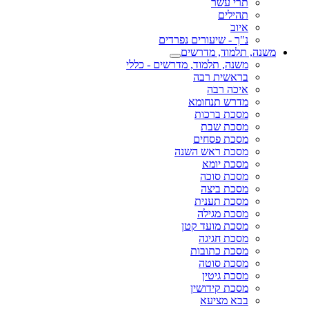
תרי עשר
תהילים
איוב
נ"ך - שיעורים נפרדים
משנה, תלמוד, מדרשים
משנה, תלמוד, מדרשים - כללי
בראשית רבה
איכה רבה
מדרש תנחומא
מסכת ברכות
מסכת שבת
מסכת פסחים
מסכת ראש השנה
מסכת יומא
מסכת סוכה
מסכת ביצה
מסכת תענית
מסכת מגילה
מסכת מועד קטן
מסכת חגיגה
מסכת כתובות
מסכת סוטה
מסכת גיטין
מסכת קידושין
בבא מציעא