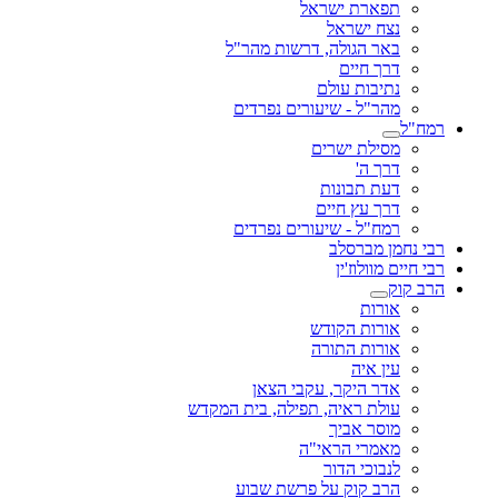
תפארת ישראל
נצח ישראל
באר הגולה, דרשות מהר"ל
דרך חיים
נתיבות עולם
מהר"ל - שיעורים נפרדים
רמח"ל
מסילת ישרים
דרך ה'
דעת תבונות
דרך עץ חיים
רמח"ל - שיעורים נפרדים
רבי נחמן מברסלב
רבי חיים מוולוז'ין
הרב קוק
אורות
אורות הקודש
אורות התורה
עין איה
אדר היקר, עקבי הצאן
עולת ראיה, תפילה, בית המקדש
מוסר אביך
מאמרי הראי"ה
לנבוכי הדור
הרב קוק על פרשת שבוע