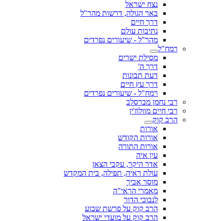
נצח ישראל
באר הגולה, דרשות מהר"ל
דרך חיים
נתיבות עולם
מהר"ל - שיעורים נפרדים
רמח"ל
מסילת ישרים
דרך ה'
דעת תבונות
דרך עץ חיים
רמח"ל - שיעורים נפרדים
רבי נחמן מברסלב
רבי חיים מוולוז'ין
הרב קוק
אורות
אורות הקודש
אורות התורה
עין איה
אדר היקר, עקבי הצאן
עולת ראיה, תפילה, בית המקדש
מוסר אביך
מאמרי הראי"ה
לנבוכי הדור
הרב קוק על פרשת שבוע
הרב קוק על מועדי ישראל