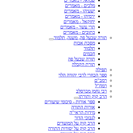
שמואל - מאמרים
מלכים - מאמרים
ישעיהו - מאמרים
ירמיהו - מאמרים
יחזקאל - מאמרים
תרי עשר - מאמרים
כתובים - מאמרים
תורה שבעל פה, משנה, תלמוד
מסכת אבות
תלמוד
חכמים
תורה שבעל פה
תורת הקבלה
תפילה
ספר הכוזרי לרבי יהודה הלוי
רמב"ם
רמח"ל
רבי נחמן מברסלב
הרב קוק ותורתו
ספר אורות - סיכומי שיעורים
אורות התורה
מידות הראי"ה
לנבוכי הדור
הרב קוק על המועדים
הרב קוק על יסודות התורה