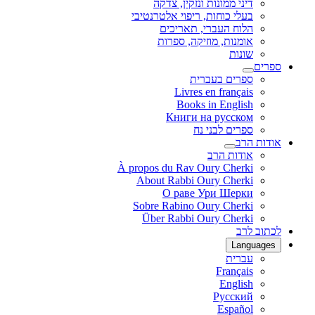
דיני ממונות ונזקין, צדקה
בעלי כוחות, ריפוי אלטרנטיבי
הלוח העברי, תאריכים
אומנות, מוזיקה, ספרות
שונות
ספרים
ספרים בעברית
Livres en français
Books in English
Книги на русском
ספרים לבני נח
אודות הרב
אודות הרב
À propos du Rav Oury Cherki
About Rabbi Oury Cherki
О раве Ури Шерки
Sobre Rabino Oury Cherki
Über Rabbi Oury Cherki
לכתוב לרב
Languages
עברית
Français
English
Русский
Español