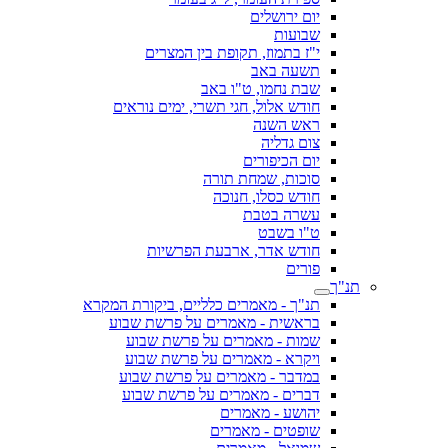
יום ירושלים
שבועות
י"ז בתמוז, תקופת בין המצרים
תשעה באב
שבת נחמו, ט"ו באב
חודש אלול, חגי תשרי, ימים נוראים
ראש השנה
צום גדליה
יום הכיפורים
סוכות, שמחת תורה
חודש כסלו, חנוכה
עשרה בטבת
ט"ו בשבט
חודש אדר, ארבעת הפרשיות
פורים
תנ"ך
תנ"ך - מאמרים כלליים, ביקורת המקרא
בראשית - מאמרים על פרשת שבוע
שמות - מאמרים על פרשת שבוע
ויקרא - מאמרים על פרשת שבוע
במדבר - מאמרים על פרשת שבוע
דברים - מאמרים על פרשת שבוע
יהושע - מאמרים
שופטים - מאמרים