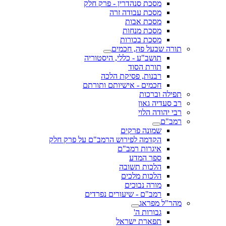
מסכת סנהדרין - פרק חלק
מסכת עבודה זרה
מסכת אבות
מסכת מנחות
מסכת בכורות
תורה שבעל פה, חכמים
תושב"ע - כללי, היסטוריה
תורת הסוד
רבנות, פסיקת הלכה
חכמים - אישיותם ותורתם
תפילה וברכות
רב סעדיה גאון
רבי יהודה הלוי
רמב"ם
שמונה פרקים
הקדמה לפירוש הרמב"ם על פרק חלק
איגרות רמב"ם
ספר המדע
הלכות תשובה
הלכות מלכים
מורה נבוכים
רמב"ם - שיעורים נפרדים
מהר"ל מפראג
גבורות ה'
תפארת ישראל