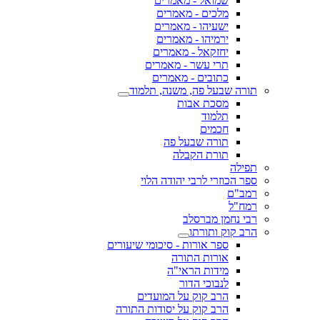
שמואל - מאמרים
מלכים - מאמרים
ישעיהו - מאמרים
ירמיהו - מאמרים
יחזקאל - מאמרים
תרי עשר - מאמרים
כתובים - מאמרים
תורה שבעל פה, משנה, תלמוד
מסכת אבות
תלמוד
חכמים
תורה שבעל פה
תורת הקבלה
תפילה
ספר הכוזרי לרבי יהודה הלוי
רמב"ם
רמח"ל
רבי נחמן מברסלב
הרב קוק ותורתו
ספר אורות - סיכומי שיעורים
אורות התורה
מידות הראי"ה
לנבוכי הדור
הרב קוק על המועדים
הרב קוק על יסודות התורה