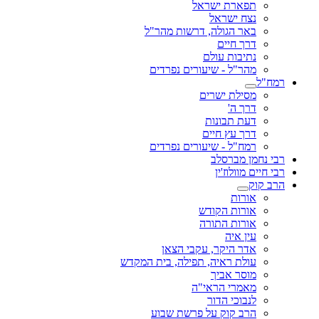
תפארת ישראל
נצח ישראל
באר הגולה, דרשות מהר"ל
דרך חיים
נתיבות עולם
מהר"ל - שיעורים נפרדים
רמח"ל
מסילת ישרים
דרך ה'
דעת תבונות
דרך עץ חיים
רמח"ל - שיעורים נפרדים
רבי נחמן מברסלב
רבי חיים מוולוז'ין
הרב קוק
אורות
אורות הקודש
אורות התורה
עין איה
אדר היקר, עקבי הצאן
עולת ראיה, תפילה, בית המקדש
מוסר אביך
מאמרי הראי"ה
לנבוכי הדור
הרב קוק על פרשת שבוע