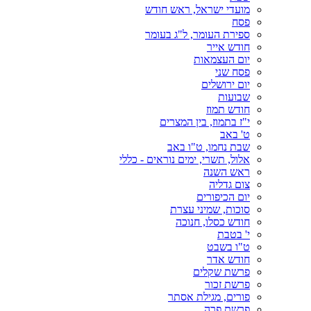
מועדי ישראל, ראש חודש
פסח
ספירת העומר, ל"ג בעומר
חודש אייר
יום העצמאות
פסח שני
יום ירושלים
שבועות
חודש תמוז
י"ז בתמוז, בין המצרים
ט' באב
שבת נחמו, ט"ו באב
אלול, תשרי, ימים נוראים - כללי
ראש השנה
צום גדליה
יום הכיפורים
סוכות, שמיני עצרת
חודש כסלו, חנוכה
י' בטבת
ט"ו בשבט
חודש אדר
פרשת שקלים
פרשת זכור
פורים, מגילת אסתר
פרשת פרה