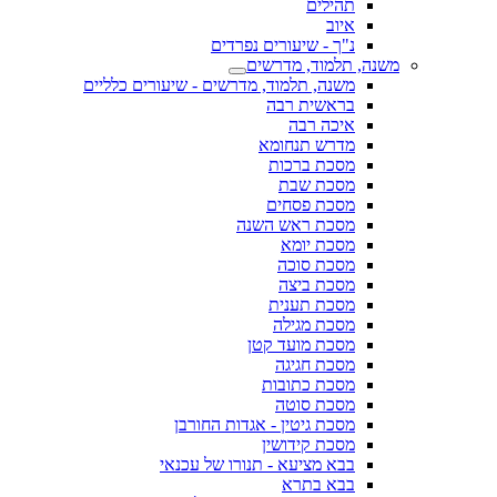
תהילים
איוב
נ"ך - שיעורים נפרדים
משנה, תלמוד, מדרשים
משנה, תלמוד, מדרשים - שיעורים כלליים
בראשית רבה
איכה רבה
מדרש תנחומא
מסכת ברכות
מסכת שבת
מסכת פסחים
מסכת ראש השנה
מסכת יומא
מסכת סוכה
מסכת ביצה
מסכת תענית
מסכת מגילה
מסכת מועד קטן
מסכת חגיגה
מסכת כתובות
מסכת סוטה
מסכת גיטין - אגדות החורבן
מסכת קידושין
בבא מציעא - תנורו של עכנאי
בבא בתרא