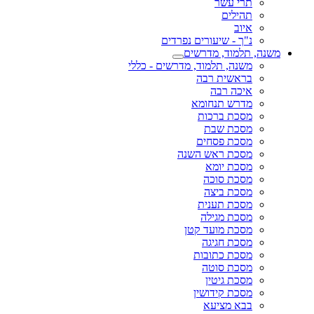
תרי עשר
תהילים
איוב
נ"ך - שיעורים נפרדים
משנה, תלמוד, מדרשים
משנה, תלמוד, מדרשים - כללי
בראשית רבה
איכה רבה
מדרש תנחומא
מסכת ברכות
מסכת שבת
מסכת פסחים
מסכת ראש השנה
מסכת יומא
מסכת סוכה
מסכת ביצה
מסכת תענית
מסכת מגילה
מסכת מועד קטן
מסכת חגיגה
מסכת כתובות
מסכת סוטה
מסכת גיטין
מסכת קידושין
בבא מציעא