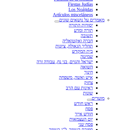
Fiestas Judías
Los Noájidas
Artículos misceláneos
מאמרים על נושאים שונים
יסודות התורה
תורה ומדע
תשובה
חברה ואקטואליה
תהליך הגאולה, ציונות
בית המקדש
שמיטה
ישראל והגוים, בני נח, עבודה זרה
השואה
חינוך
איש ואשה, משפחה
צחוק
ראינות עם הרב
שונות
מועדים
ראש חודש
פסח
חודש אייר
יום העצמאות
פסח שני
ספירת העומר, ל"ג בעומר