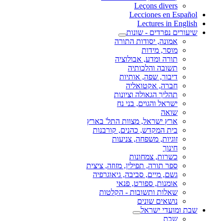
Leçons divers
Lecciones en Español
Lectures in English
שיעורים נפרדים - שונות
אמונה, יסודות התורה
מוסר, מידות
תורה ומדע, אבולוציה
תשובה והלכותיה
דיבור, שפה, אותיות
חברה, אקטואליה
תהליך הגאולה וציונות
ישראל והגוים, בני נח
שואה
ארץ ישראל, מצוות התל' בארץ
בית המקדש, כהנים, קורבנות
זוגיות, משפחה, צניעות
חינוך
כשרות, צמחונות
ספר תורה, תפילין, מזוזה, ציצית
גשם, מיים, סביבה, גיאוגרפיה
אומנות, ספורט, פנאי
שאלות ותשובות - הקלטות
נושאים שונים
שבת ומועדי ישראל
שבת