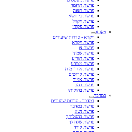
פרשת תרומה
פרשת תצוה
פרשת כי תשא
פרשת ויקהל
פרשת פקודי
ויקרא
ויקרא - סדרות שיעורים
פרשת ויקרא
פרשת צו
פרשת שמיני
פרשת תזריע
פרשת מצורע
פרשת אחרי מות
פרשת קדושים
פרשת אמור
פרשת בהר
פרשת בחוקותי
במדבר
במדבר - סדרות שיעורים
פרשת במדבר
פרשת נשא
פרשת בהעלותך
פרשת שלח לך
פרשת קורח