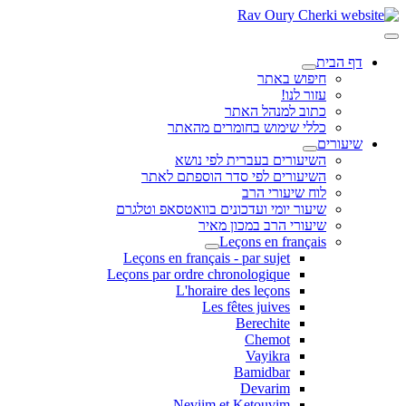
דף הבית
חיפוש באתר
עזור לנו!
כתוב למנהל האתר
כללי שימוש בחומרים מהאתר
שיעורים
השיעורים בעברית לפי נושא
השיעורים לפי סדר הוספתם לאתר
לוח שיעורי הרב
שיעור יומי ועדכונים בוואטסאפ וטלגרם
שיעורי הרב במכון מאיר
Leçons en français
Leçons en français - par sujet
Leçons par ordre chronologique
L'horaire des leçons
Les fêtes juives
Berechite
Chemot
Vayikra
Bamidbar
Devarim
Neviim et Ketouvim