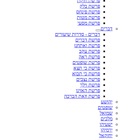
פרשת חוקת
פרשת בלק
פרשת פינחס
פרשת מטות
פרשת מסעי
דברים
דברים - סדרות שיעורים
פרשת דברים
פרשת ואתחנן
פרשת עקב
פרשת ראה
פרשת שופטים
פרשת כי תצא
פרשת כי תבוא
פרשת נצבים
פרשת וילך
פרשת האזינו
פרשת וזאת הברכה
יהושע
שופטים
שמואל
מלכים
ישעיהו
ירמיהו
יחזקאל