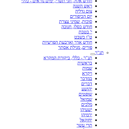
חודש אלול, חגי תשרי, ימים נוראים - כללי
ראש השנה
צום גדליה
יום הכיפורים
סוכות, שמיני עצרת
חודש כסלו, חנוכה
י' בטבת
ט"ו בשבט
חודש אדר וארבעת הפרשיות
פורים, מגילת אסתר
תנ"ך
תנ"ך - כללי, ביקורת המקרא
בראשית
שמות
ויקרא
במדבר
דברים
יהושע
שופטים
שמואל
מלכים
ישעיהו
ירמיהו
יחזקאל
תרי עשר