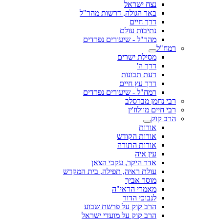
נצח ישראל
באר הגולה, דרשות מהר"ל
דרך חיים
נתיבות עולם
מהר"ל - שיעורים נפרדים
רמח"ל
מסילת ישרים
דרך ה'
דעת תבונות
דרך עץ חיים
רמח"ל - שיעורים נפרדים
רבי נחמן מברסלב
רבי חיים מוולוז'ין
הרב קוק
אורות
אורות הקודש
אורות התורה
עין איה
אדר היקר, עקבי הצאן
עולת ראיה, תפילה, בית המקדש
מוסר אביך
מאמרי הראי"ה
לנבוכי הדור
הרב קוק על פרשת שבוע
הרב קוק על מועדי ישראל