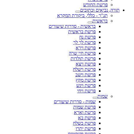
פרשת החודש
תורה, נביאים וכתובים
תנ"ך - כללי, ביקורת המקרא
בראשית
בראשית - סדרות שיעורים
פרשת בראשית
פרשת נח
פרשת לך לך
פרשת וירא
פרשת חיי שרה
פרשת תולדות
פרשת ויצא
פרשת וישלח
פרשת וישב
פרשת מקץ
פרשת ויגש
פרשת ויחי
שמות
שמות - סדרות שיעורים
פרשת שמות
פרשת וארא
פרשת בא
פרשת בשלח
פרשת יתרו
פרשת משפטים