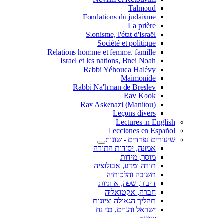
Talmoud
Fondations du judaisme
La prière
Sionisme, l'état d'Israël
Société et politique
Relations homme et femme, famille
Israel et les nations, Bnei Noah
Rabbi Yéhouda Halévy
Maimonide
Rabbi Na'hman de Breslev
Rav Kook
(Rav Askenazi (Manitou
Leçons divers
Lectures in English
Lecciones en Español
שיעורים נפרדים - שונות
אמונה, יסודות התורה
מוסר, מידות
תורה ומדע, אבולוציה
תשובה והלכותיה
דיבור, שפה, אותיות
חברה, אקטואליה
תהליך הגאולה וציונות
ישראל והגוים, בני נח