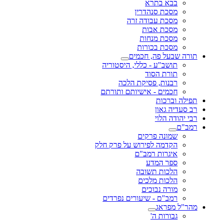
בבא בתרא
מסכת סנהדרין
מסכת עבודה זרה
מסכת אבות
מסכת מנחות
מסכת בכורות
תורה שבעל פה, חכמים
תושב"ע - כללי, היסטוריה
תורת הסוד
רבנות, פסיקת הלכה
חכמים - אישיותם ותורתם
תפילה וברכות
רב סעדיה גאון
רבי יהודה הלוי
רמב"ם
שמונה פרקים
הקדמה לפירוש על פרק חלק
איגרות רמב"ם
ספר המדע
הלכות תשובה
הלכות מלכים
מורה נבוכים
רמב"ם - שיעורים נפרדים
מהר"ל מפראג
גבורות ה'