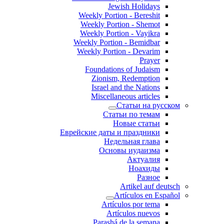
Jewish Holidays
Weekly Portion - Bereshit
Weekly Portion - Shemot
Weekly Portion - Vayikra
Weekly Portion - Bemidbar
Weekly Portion - Devarim
Prayer
Foundations of Judaism
Zionism, Redemption
Israel and the Nations
Miscellaneous articles
Статьи на русском
Статьи по темам
Новые статьи
Еврейские даты и праздники
Недельная глава
Основы иудаизма
Актуалия
Ноахиды
Разное
Artikel auf deutsch
Artículos en Español
Artículos por tema
Artículos nuevos
Parashá de la semana