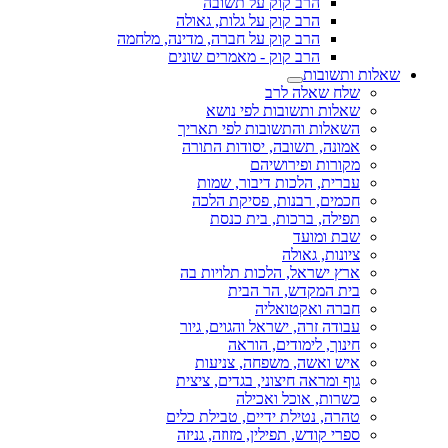
הרב קוק על תשובה
הרב קוק על גלות, גאולה
הרב קוק על חברה, מדינה, מלחמה
הרב קוק - מאמרים שונים
שאלות ותשובות
שלח שאלה לרב
שאלות ותשובות לפי נושא
השאלות והתשובות לפי תאריך
אמונה, תשובה, יסודות התורה
מקורות ופירושיהם
עברית, הלכות דיבור, שמות
חכמים, רבנות, פסיקת הלכה
תפילה, ברכות, בית כנסת
שבת ומועד
ציונות, גאולה
ארץ ישראל, הלכות תלויות בה
בית המקדש, הר הבית
חברה ואקטואליה
עבודה זרה, ישראל והגוים, גיור
חינוך, לימודים, הוראה
איש ואשה, משפחה, צניעות
גוף ומראה חיצוני, בגדים, ציצית
כשרות, אוכל ואכילה
טהרה, נטילת ידיים, טבילת כלים
ספרי קודש, תפילין, מזוזה, גניזה