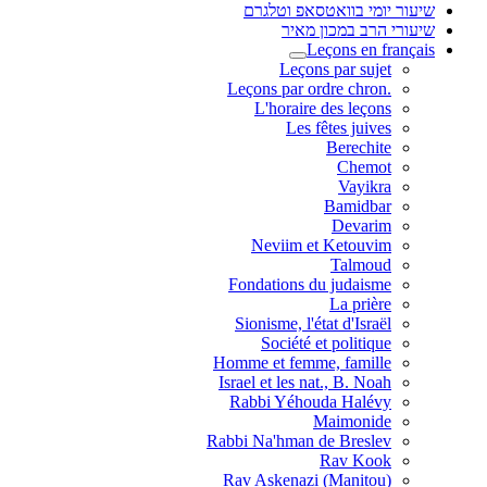
שיעור יומי בוואטסאפ וטלגרם
שיעורי הרב במכון מאיר
Leçons en français
Leçons par sujet
.Leçons par ordre chron
L'horaire des leçons
Les fêtes juives
Berechite
Chemot
Vayikra
Bamidbar
Devarim
Neviim et Ketouvim
Talmoud
Fondations du judaisme
La prière
Sionisme, l'état d'Israël
Société et politique
Homme et femme, famille
Israel et les nat., B. Noah
Rabbi Yéhouda Halévy
Maimonide
Rabbi Na'hman de Breslev
Rav Kook
(Rav Askenazi (Manitou