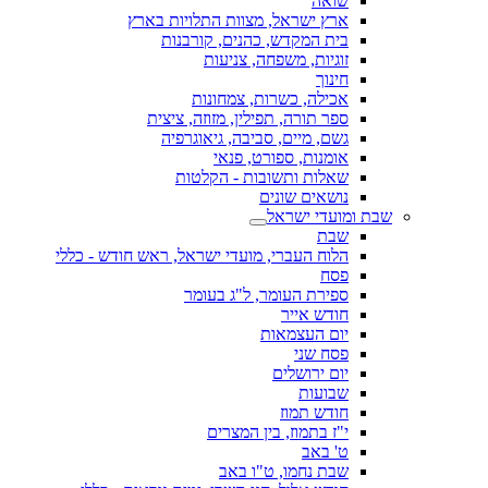
שואה
ארץ ישראל, מצוות התלויות בארץ
בית המקדש, כהנים, קורבנות
זוגיות, משפחה, צניעות
חינוך
אכילה, כשרות, צמחונות
ספר תורה, תפילין, מזוזה, ציצית
גשם, מיים, סביבה, גיאוגרפיה
אומנות, ספורט, פנאי
שאלות ותשובות - הקלטות
נושאים שונים
שבת ומועדי ישראל
שבת
הלוח העברי, מועדי ישראל, ראש חודש - כללי
פסח
ספירת העומר, ל"ג בעומר
חודש אייר
יום העצמאות
פסח שני
יום ירושלים
שבועות
חודש תמוז
י"ז בתמוז, בין המצרים
ט' באב
שבת נחמו, ט"ו באב