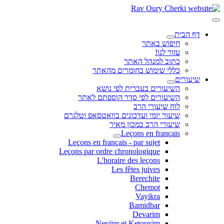
דף הבית
חיפוש באתר
עזור לנו!
כתוב למנהל האתר
כללי שימוש בחומרים מהאתר
שיעורים
השיעורים בעברית לפי נושא
השיעורים לפי סדר הוספתם לאתר
לוח שיעורי הרב
שיעור יומי ועדכונים בוואטסאפ וטלגרם
שיעורי הרב במכון מאיר
Leçons en français
Leçons en français - par sujet
Leçons par ordre chronologique
L'horaire des leçons
Les fêtes juives
Berechite
Chemot
Vayikra
Bamidbar
Devarim
Neviim et Ketouvim