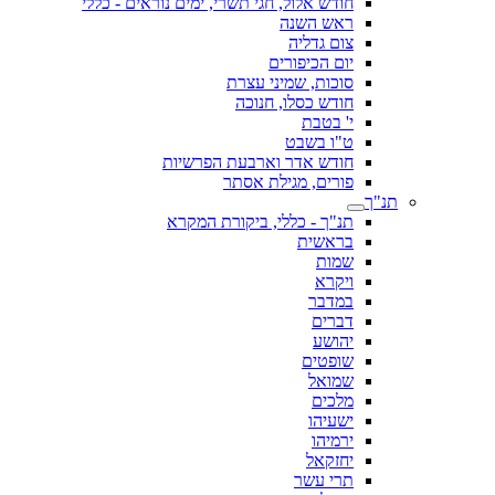
חודש אלול, חגי תשרי, ימים נוראים - כללי
ראש השנה
צום גדליה
יום הכיפורים
סוכות, שמיני עצרת
חודש כסלו, חנוכה
י' בטבת
ט"ו בשבט
חודש אדר וארבעת הפרשיות
פורים, מגילת אסתר
תנ"ך
תנ"ך - כללי, ביקורת המקרא
בראשית
שמות
ויקרא
במדבר
דברים
יהושע
שופטים
שמואל
מלכים
ישעיהו
ירמיהו
יחזקאל
תרי עשר