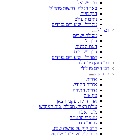
נצח ישראל
באר הגולה, דרשות מהר"ל
דרך חיים
נתיבות עולם
מהר"ל - שיעורים נפרדים
רמח"ל
מסילת ישרים
דרך ה'
דעת תבונות
דרך עץ חיים
רמח"ל - שיעורים נפרדים
רבי נחמן מברסלב
רבי חיים מוולוז'ין
הרב קוק
אורות
אורות הקודש
אורות התורה
עין איה
אדר היקר, עקבי הצאן
עולת ראיה, תפילה, בית המקדש
מוסר אביך
מאמרי הראי"ה
לנבוכי הדור
הרב קוק על פרשת שבוע
הרב קוק על מועדי ישראל