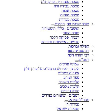
מסכת סנהדרין - פרק חלק
מסכת עבודה זרה
מסכת אבות
מסכת מנחות
מסכת בכורות
תורה שבעל פה, חכמים
תושב"ע - כללי, היסטוריה
תורת הסוד
רבנות, פסיקת הלכה
חכמים - אישיותם ותורתם
תפילה וברכות
רב סעדיה גאון
רבי יהודה הלוי
רמב"ם
שמונה פרקים
הקדמה לפירוש הרמב"ם על פרק חלק
איגרות רמב"ם
ספר המדע
הלכות תשובה
הלכות מלכים
מורה נבוכים
רמב"ם - שיעורים נפרדים
מהר"ל מפראג
גבורות ה'
תפארת ישראל