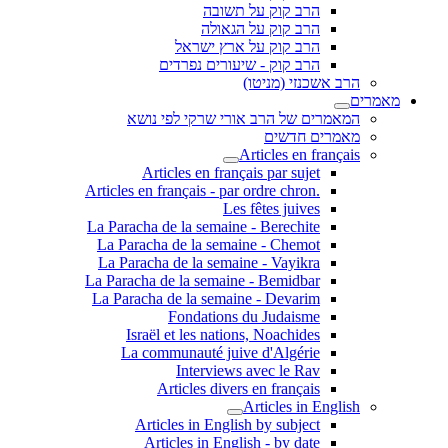
הרב קוק על תשובה
הרב קוק על הגאולה
הרב קוק על ארץ ישראל
הרב קוק - שיעורים נפרדים
הרב אשכנזי (מניטו)
מאמרים
המאמרים של הרב אורי שרקי לפי נושא
מאמרים חדשים
Articles en français
Articles en français par sujet
.Articles en français - par ordre chron
Les fêtes juives
La Paracha de la semaine - Berechite
La Paracha de la semaine - Chemot
La Paracha de la semaine - Vayikra
La Paracha de la semaine - Bemidbar
La Paracha de la semaine - Devarim
Fondations du Judaisme
Israël et les nations, Noachides
La communauté juive d'Algérie
Interviews avec le Rav
Articles divers en français
Articles in English
Articles in English by subject
Articles in English - by date