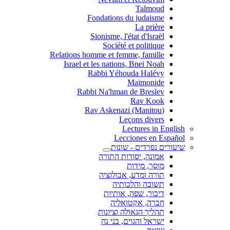
Talmoud
Fondations du judaisme
La prière
Sionisme, l'état d'Israël
Société et politique
Relations homme et femme, famille
Israel et les nations, Bnei Noah
Rabbi Yéhouda Halévy
Maimonide
Rabbi Na'hman de Breslev
Rav Kook
(Rav Askenazi (Manitou
Leçons divers
Lectures in English
Lecciones en Español
שיעורים נפרדים - שונות
אמונה, יסודות התורה
מוסר, מידות
תורה ומדע, אבולוציה
תשובה והלכותיה
דיבור, שפה, אותיות
חברה, אקטואליה
תהליך הגאולה וציונות
ישראל והגוים, בני נח