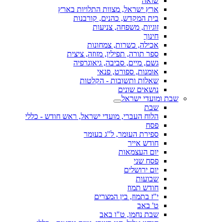
שואה
ארץ ישראל, מצוות התלויות בארץ
בית המקדש, כהנים, קורבנות
זוגיות, משפחה, צניעות
חינוך
אכילה, כשרות, צמחונות
ספר תורה, תפילין, מזוזה, ציצית
גשם, מיים, סביבה, גיאוגרפיה
אומנות, ספורט, פנאי
שאלות ותשובות - הקלטות
נושאים שונים
שבת ומועדי ישראל
שבת
הלוח העברי, מועדי ישראל, ראש חודש - כללי
פסח
ספירת העומר, ל"ג בעומר
חודש אייר
יום העצמאות
פסח שני
יום ירושלים
שבועות
חודש תמוז
י"ז בתמוז, בין המצרים
ט' באב
שבת נחמו, ט"ו באב