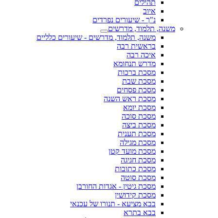
תהילים
איוב
נ"ך - שיעורים נפרדים
משנה, תלמוד, מדרשים
משנה, תלמוד, מדרשים - שיעורים כלליים
בראשית רבה
איכה רבה
מדרש תנחומא
מסכת ברכות
מסכת שבת
מסכת פסחים
מסכת ראש השנה
מסכת יומא
מסכת סוכה
מסכת ביצה
מסכת תענית
מסכת מגילה
מסכת מועד קטן
מסכת חגיגה
מסכת כתובות
מסכת סוטה
מסכת גיטין - אגדות החורבן
מסכת קידושין
בבא מציעא - תנורו של עכנאי
בבא בתרא