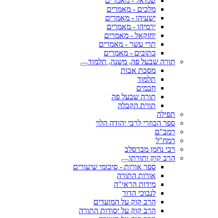
שמואל - מאמרים
מלכים - מאמרים
ישעיהו - מאמרים
ירמיהו - מאמרים
יחזקאל - מאמרים
תרי עשר - מאמרים
כתובים - מאמרים
תורה שבעל פה, משנה, תלמוד
מסכת אבות
תלמוד
חכמים
תורה שבעל פה
תורת הקבלה
תפילה
ספר הכוזרי לרבי יהודה הלוי
רמב"ם
רמח"ל
רבי נחמן מברסלב
הרב קוק ותורתו
ספר אורות - סיכומי שיעורים
אורות התורה
מידות הראי"ה
לנבוכי הדור
הרב קוק על המועדים
הרב קוק על יסודות התורה