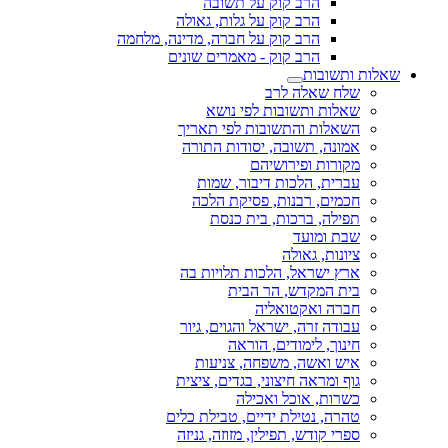
הרב קוק על תשובה
הרב קוק על גלות, גאולה
הרב קוק על חברה, מדינה, מלחמה
הרב קוק - מאמרים שונים
שאלות ותשובות
שלח שאלה לרב
שאלות ותשובות לפי נושא
השאלות והתשובות לפי תאריך
אמונה, תשובה, יסודות התורה
מקורות ופירושיהם
עברית, הלכות דיבור, שמות
חכמים, רבנות, פסיקת הלכה
תפילה, ברכות, בית כנסת
שבת ומועד
ציונות, גאולה
ארץ ישראל, הלכות תלויות בה
בית המקדש, הר הבית
חברה ואקטואליה
עבודה זרה, ישראל והגוים, גיור
חינוך, לימודים, הוראה
איש ואשה, משפחה, צניעות
גוף ומראה חיצוני, בגדים, ציצית
כשרות, אוכל ואכילה
טהרה, נטילת ידיים, טבילת כלים
ספרי קודש, תפילין, מזוזה, גניזה