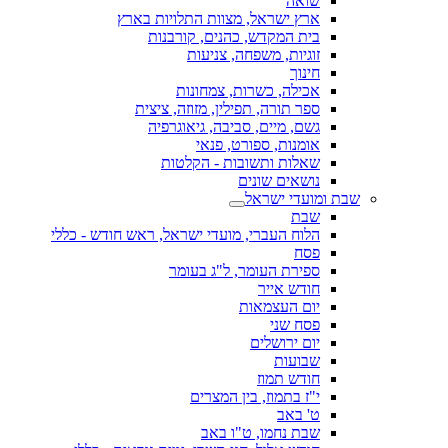
שואה
ארץ ישראל, מצוות התלויות בארץ
בית המקדש, כהנים, קורבנות
זוגיות, משפחה, צניעות
חינוך
אכילה, כשרות, צמחונות
ספר תורה, תפילין, מזוזה, ציצית
גשם, מיים, סביבה, גיאוגרפיה
אומנות, ספורט, פנאי
שאלות ותשובות - הקלטות
נושאים שונים
שבת ומועדי ישראל
שבת
הלוח העברי, מועדי ישראל, ראש חודש - כללי
פסח
ספירת העומר, ל"ג בעומר
חודש אייר
יום העצמאות
פסח שני
יום ירושלים
שבועות
חודש תמוז
י"ז בתמוז, בין המצרים
ט' באב
שבת נחמו, ט"ו באב