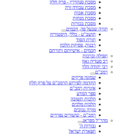
מסכת סנהדרין - פרק חלק
מסכת עבודה זרה
מסכת אבות
מסכת מנחות
מסכת בכורות
תורה שבעל פה, חכמים
תושב"ע - כללי, היסטוריה
תורת הסוד
רבנות, פסיקת הלכה
חכמים - אישיותם ותורתם
תפילה וברכות
רב סעדיה גאון
רבי יהודה הלוי
רמב"ם
שמונה פרקים
הקדמה לפירוש הרמב"ם על פרק חלק
איגרות רמב"ם
ספר המדע
הלכות תשובה
הלכות מלכים
מורה נבוכים
רמב"ם - שיעורים נפרדים
מהר"ל מפראג
גבורות ה'
תפארת ישראל