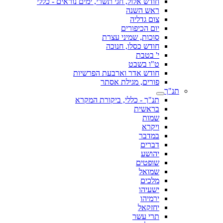
חודש אלול, חגי תשרי, ימים נוראים - כללי
ראש השנה
צום גדליה
יום הכיפורים
סוכות, שמיני עצרת
חודש כסלו, חנוכה
י' בטבת
ט"ו בשבט
חודש אדר וארבעת הפרשיות
פורים, מגילת אסתר
תנ"ך
תנ"ך - כללי, ביקורת המקרא
בראשית
שמות
ויקרא
במדבר
דברים
יהושע
שופטים
שמואל
מלכים
ישעיהו
ירמיהו
יחזקאל
תרי עשר