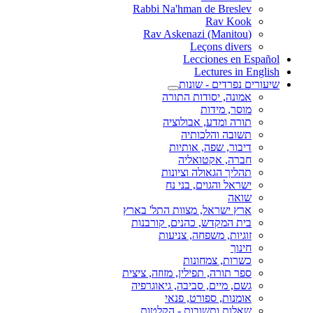
Rabbi Na'hman de Breslev
Rav Kook
(Rav Askenazi (Manitou
Leçons divers
Lecciones en Español
Lectures in English
שיעורים נפרדים - שונות
אמונה, יסודות התורה
מוסר, מידות
תורה ומדע, אבולוציה
תשובה והלכותיה
דיבור, שפה, אותיות
חברה, אקטואליה
תהליך הגאולה וציונות
ישראל והגוים, בני נח
שואה
ארץ ישראל, מצוות התל' בארץ
בית המקדש, כהנים, קורבנות
זוגיות, משפחה, צניעות
חינוך
כשרות, צמחונות
ספר תורה, תפילין, מזוזה, ציצית
גשם, מיים, סביבה, גיאוגרפיה
אומנות, ספורט, פנאי
שאלות ותשובות - הקלטות