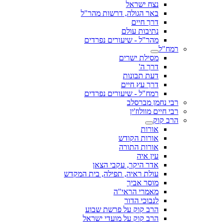
נצח ישראל
באר הגולה, דרשות מהר"ל
דרך חיים
נתיבות עולם
מהר"ל - שיעורים נפרדים
רמח"ל
מסילת ישרים
דרך ה'
דעת תבונות
דרך עץ חיים
רמח"ל - שיעורים נפרדים
רבי נחמן מברסלב
רבי חיים מוולוז'ין
הרב קוק
אורות
אורות הקודש
אורות התורה
עין איה
אדר היקר, עקבי הצאן
עולת ראיה, תפילה, בית המקדש
מוסר אביך
מאמרי הראי"ה
לנבוכי הדור
הרב קוק על פרשת שבוע
הרב קוק על מועדי ישראל