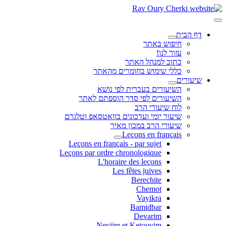
דף הבית
חיפוש באתר
עזור לנו!
כתוב למנהל האתר
כללי שימוש בחומרים מהאתר
שיעורים
השיעורים בעברית לפי נושא
השיעורים לפי סדר הוספתם לאתר
לוח שיעורי הרב
שיעור יומי ועדכונים בוואטסאפ וטלגרם
שיעורי הרב במכון מאיר
Leçons en français
Leçons en français - par sujet
Leçons par ordre chronologique
L'horaire des leçons
Les fêtes juives
Berechite
Chemot
Vayikra
Bamidbar
Devarim
Neviim et Ketouvim