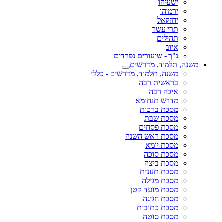
ישעיהו
ירמיהו
יחזקאל
תרי עשר
תהילים
איוב
נ"ך - שיעורים נפרדים
משנה, תלמוד, מדרשים
משנה, תלמוד, מדרשים - כללי
בראשית רבה
איכה רבה
מדרש תנחומא
מסכת ברכות
מסכת שבת
מסכת פסחים
מסכת ראש השנה
מסכת יומא
מסכת סוכה
מסכת ביצה
מסכת תענית
מסכת מגילה
מסכת מועד קטן
מסכת חגיגה
מסכת כתובות
מסכת סוטה