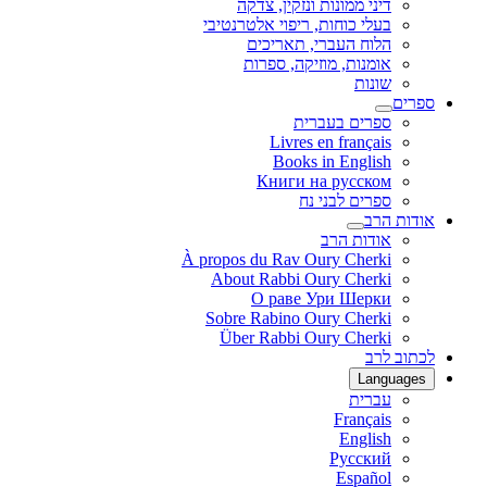
דיני ממונות ונזקין, צדקה
בעלי כוחות, ריפוי אלטרנטיבי
הלוח העברי, תאריכים
אומנות, מוזיקה, ספרות
שונות
ספרים
ספרים בעברית
Livres en français
Books in English
Книги на русском
ספרים לבני נח
אודות הרב
אודות הרב
À propos du Rav Oury Cherki
About Rabbi Oury Cherki
О раве Ури Шерки
Sobre Rabino Oury Cherki
Über Rabbi Oury Cherki
לכתוב לרב
Languages
עברית
Français
English
Русский
Español