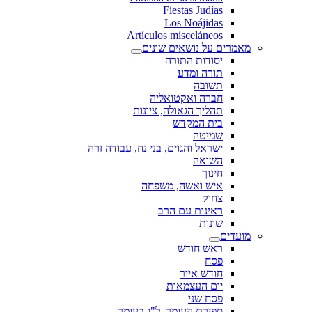
Fiestas Judías
Los Noájidas
Artículos misceláneos
מאמרים על נושאים שונים
יסודות התורה
תורה ומדע
תשובה
חברה ואקטואליה
תהליך הגאולה, ציונות
בית המקדש
שמיטה
ישראל והגוים, בני נח, עבודה זרה
השואה
חינוך
איש ואשה, משפחה
צחוק
ראינות עם הרב
שונות
מועדים
ראש חודש
פסח
חודש אייר
יום העצמאות
פסח שני
ספירת העומר, ל"ג בעומר