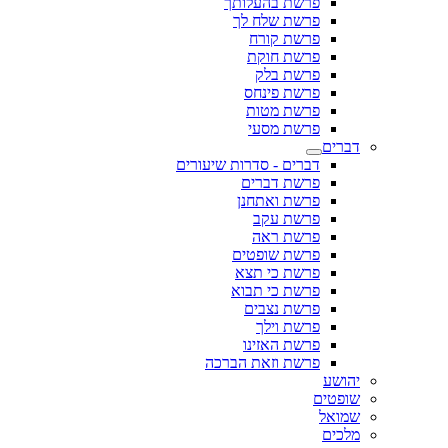
פרשת בהעלותך
פרשת שלח לך
פרשת קורח
פרשת חוקת
פרשת בלק
פרשת פינחס
פרשת מטות
פרשת מסעי
דברים
דברים - סדרות שיעורים
פרשת דברים
פרשת ואתחנן
פרשת עקב
פרשת ראה
פרשת שופטים
פרשת כי תצא
פרשת כי תבוא
פרשת נצבים
פרשת וילך
פרשת האזינו
פרשת וזאת הברכה
יהושע
שופטים
שמואל
מלכים