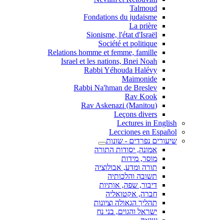
Talmoud
Fondations du judaisme
La prière
Sionisme, l'état d'Israël
Société et politique
Relations homme et femme, famille
Israel et les nations, Bnei Noah
Rabbi Yéhouda Halévy
Maimonide
Rabbi Na'hman de Breslev
Rav Kook
(Rav Askenazi (Manitou
Leçons divers
Lectures in English
Lecciones en Español
שיעורים נפרדים - שונות
אמונה, יסודות התורה
מוסר, מידות
תורה ומדע, אבולוציה
תשובה והלכותיה
דיבור, שפה, אותיות
חברה, אקטואליה
תהליך הגאולה וציונות
ישראל והגוים, בני נח