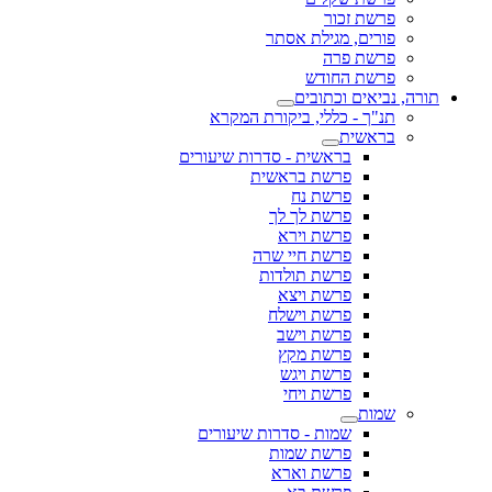
פרשת זכור
פורים, מגילת אסתר
פרשת פרה
פרשת החודש
תורה, נביאים וכתובים
תנ"ך - כללי, ביקורת המקרא
בראשית
בראשית - סדרות שיעורים
פרשת בראשית
פרשת נח
פרשת לך לך
פרשת וירא
פרשת חיי שרה
פרשת תולדות
פרשת ויצא
פרשת וישלח
פרשת וישב
פרשת מקץ
פרשת ויגש
פרשת ויחי
שמות
שמות - סדרות שיעורים
פרשת שמות
פרשת וארא