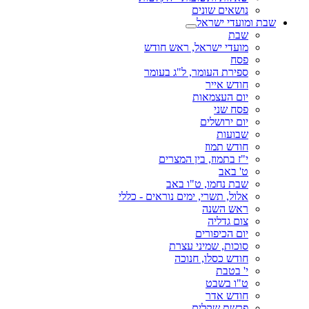
נושאים שונים
שבת ומועדי ישראל
שבת
מועדי ישראל, ראש חודש
פסח
ספירת העומר, ל"ג בעומר
חודש אייר
יום העצמאות
פסח שני
יום ירושלים
שבועות
חודש תמוז
י"ז בתמוז, בין המצרים
ט' באב
שבת נחמו, ט"ו באב
אלול, תשרי, ימים נוראים - כללי
ראש השנה
צום גדליה
יום הכיפורים
סוכות, שמיני עצרת
חודש כסלו, חנוכה
י' בטבת
ט"ו בשבט
חודש אדר
פרשת שקלים