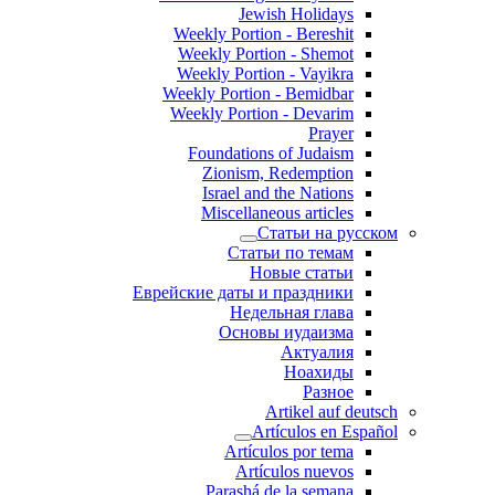
Jewish Holidays
Weekly Portion - Bereshit
Weekly Portion - Shemot
Weekly Portion - Vayikra
Weekly Portion - Bemidbar
Weekly Portion - Devarim
Prayer
Foundations of Judaism
Zionism, Redemption
Israel and the Nations
Miscellaneous articles
Статьи на русском
Статьи по темам
Новые статьи
Еврейские даты и праздники
Недельная глава
Основы иудаизма
Актуалия
Ноахиды
Разное
Artikel auf deutsch
Artículos en Español
Artículos por tema
Artículos nuevos
Parashá de la semana