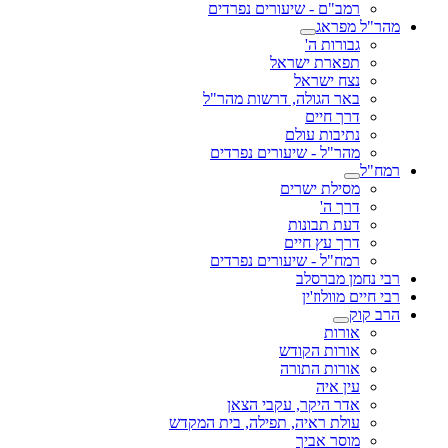
רמב"ם - שיעורים נפרדים
מהר"ל מפראג
גבורות ה'
תפארת ישראל
נצח ישראל
באר הגולה, דרשות מהר"ל
דרך חיים
נתיבות עולם
מהר"ל - שיעורים נפרדים
רמח"ל
מסילת ישרים
דרך ה'
דעת תבונות
דרך עץ חיים
רמח"ל - שיעורים נפרדים
רבי נחמן מברסלב
רבי חיים מוולוז'ין
הרב קוק
אורות
אורות הקודש
אורות התורה
עין איה
אדר היקר, עקבי הצאן
עולת ראיה, תפילה, בית המקדש
מוסר אביך