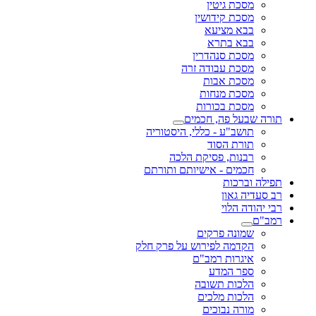
מסכת גיטין
מסכת קידושין
בבא מציעא
בבא בתרא
מסכת סנהדרין
מסכת עבודה זרה
מסכת אבות
מסכת מנחות
מסכת בכורות
תורה שבעל פה, חכמים
תושב"ע - כללי, היסטוריה
תורת הסוד
רבנות, פסיקת הלכה
חכמים - אישיותם ותורתם
תפילה וברכות
רב סעדיה גאון
רבי יהודה הלוי
רמב"ם
שמונה פרקים
הקדמה לפירוש על פרק חלק
איגרות רמב"ם
ספר המדע
הלכות תשובה
הלכות מלכים
מורה נבוכים