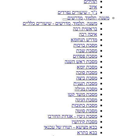
תהילים
איוב
נ"ך - שיעורים נפרדים
משנה, תלמוד, מדרשים
משנה, תלמוד, מדרשים - שיעורים כלליים
בראשית רבה
איכה רבה
מדרש תנחומא
מסכת ברכות
מסכת שבת
מסכת פסחים
מסכת ראש השנה
מסכת יומא
מסכת סוכה
מסכת ביצה
מסכת תענית
מסכת מגילה
מסכת מועד קטן
מסכת חגיגה
מסכת כתובות
מסכת סוטה
מסכת גיטין - אגדות החורבן
מסכת קידושין
בבא מציעא - תנורו של עכנאי
בבא בתרא