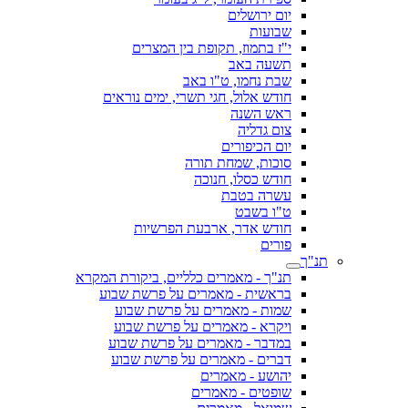
יום ירושלים
שבועות
י"ז בתמוז, תקופת בין המצרים
תשעה באב
שבת נחמו, ט"ו באב
חודש אלול, חגי תשרי, ימים נוראים
ראש השנה
צום גדליה
יום הכיפורים
סוכות, שמחת תורה
חודש כסלו, חנוכה
עשרה בטבת
ט"ו בשבט
חודש אדר, ארבעת הפרשיות
פורים
תנ"ך
תנ"ך - מאמרים כלליים, ביקורת המקרא
בראשית - מאמרים על פרשת שבוע
שמות - מאמרים על פרשת שבוע
ויקרא - מאמרים על פרשת שבוע
במדבר - מאמרים על פרשת שבוע
דברים - מאמרים על פרשת שבוע
יהושע - מאמרים
שופטים - מאמרים