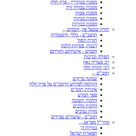
מסכת סנהדרין - פרק חלק
מסכת עבודה זרה
מסכת אבות
מסכת מנחות
מסכת בכורות
תורה שבעל פה, חכמים
תושב"ע - כללי, היסטוריה
תורת הסוד
רבנות, פסיקת הלכה
חכמים - אישיותם ותורתם
תפילה וברכות
רב סעדיה גאון
רבי יהודה הלוי
רמב"ם
שמונה פרקים
הקדמה לפירוש הרמב"ם על פרק חלק
איגרות רמב"ם
ספר המדע
הלכות תשובה
הלכות מלכים
מורה נבוכים
רמב"ם - שיעורים נפרדים
מהר"ל מפראג
גבורות ה'
תפארת ישראל