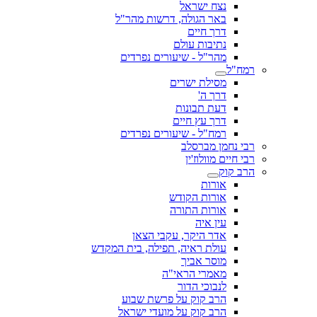
נצח ישראל
באר הגולה, דרשות מהר"ל
דרך חיים
נתיבות עולם
מהר"ל - שיעורים נפרדים
רמח"ל
מסילת ישרים
דרך ה'
דעת תבונות
דרך עץ חיים
רמח"ל - שיעורים נפרדים
רבי נחמן מברסלב
רבי חיים מוולוז'ין
הרב קוק
אורות
אורות הקודש
אורות התורה
עין איה
אדר היקר, עקבי הצאן
עולת ראיה, תפילה, בית המקדש
מוסר אביך
מאמרי הראי"ה
לנבוכי הדור
הרב קוק על פרשת שבוע
הרב קוק על מועדי ישראל