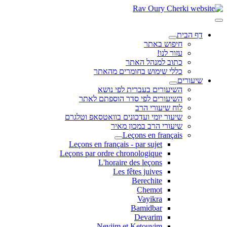
דף הבית
חיפוש באתר
עזור לנו!
כתוב למנהל האתר
כללי שימוש בחומרים מהאתר
שיעורים
השיעורים בעברית לפי נושא
השיעורים לפי סדר הוספתם לאתר
לוח שיעורי הרב
שיעור יומי ועדכונים בוואטסאפ וטלגרם
שיעורי הרב במכון מאיר
Leçons en français
Leçons en français - par sujet
Leçons par ordre chronologique
L'horaire des leçons
Les fêtes juives
Berechite
Chemot
Vayikra
Bamidbar
Devarim
Neviim et Ketouvim