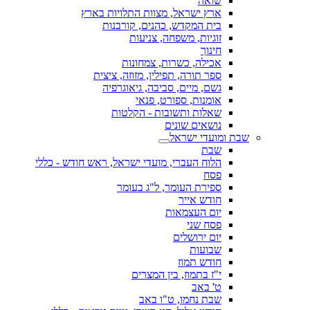
שואה
ארץ ישראל, מצוות התלויות בארץ
בית המקדש, כהנים, קורבנות
זוגיות, משפחה, צניעות
חינוך
אכילה, כשרות, צמחונות
ספר תורה, תפילין, מזוזה, ציצית
גשם, מיים, סביבה, גיאוגרפיה
אומנות, ספורט, פנאי
שאלות ותשובות - הקלטות
נושאים שונים
שבת ומועדי ישראל
שבת
הלוח העברי, מועדי ישראל, ראש חודש - כללי
פסח
ספירת העומר, ל"ג בעומר
חודש אייר
יום העצמאות
פסח שני
יום ירושלים
שבועות
חודש תמוז
י"ז בתמוז, בין המצרים
ט' באב
שבת נחמו, ט"ו באב