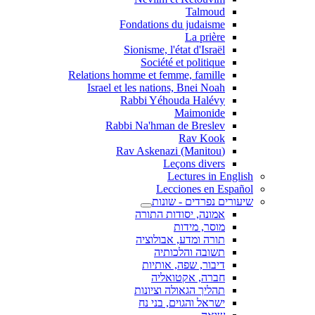
Talmoud
Fondations du judaisme
La prière
Sionisme, l'état d'Israël
Société et politique
Relations homme et femme, famille
Israel et les nations, Bnei Noah
Rabbi Yéhouda Halévy
Maimonide
Rabbi Na'hman de Breslev
Rav Kook
(Rav Askenazi (Manitou
Leçons divers
Lectures in English
Lecciones en Español
שיעורים נפרדים - שונות
אמונה, יסודות התורה
מוסר, מידות
תורה ומדע, אבולוציה
תשובה והלכותיה
דיבור, שפה, אותיות
חברה, אקטואליה
תהליך הגאולה וציונות
ישראל והגוים, בני נח