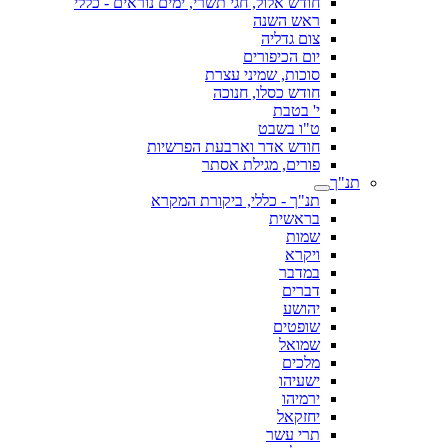
חודש אלול, חגי תשרי, ימים נוראים - כללי
ראש השנה
צום גדליה
יום הכיפורים
סוכות, שמיני עצרת
חודש כסלו, חנוכה
י' בטבת
ט"ו בשבט
חודש אדר וארבעת הפרשיות
פורים, מגילת אסתר
תנ"ך
תנ"ך - כללי, ביקורת המקרא
בראשית
שמות
ויקרא
במדבר
דברים
יהושע
שופטים
שמואל
מלכים
ישעיהו
ירמיהו
יחזקאל
תרי עשר