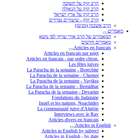
הרב קוק על תשובה
הרב קוק על הגאולה
הרב קוק על ארץ ישראל
הרב קוק - שיעורים נפרדים
הרב אשכנזי (מניטו)
מאמרים
המאמרים של הרב אורי שרקי לפי נושא
מאמרים חדשים
Articles en français
Articles en français par sujet
.Articles en français - par ordre chron
Les fêtes juives
La Paracha de la semaine - Berechite
La Paracha de la semaine - Chemot
La Paracha de la semaine - Vayikra
La Paracha de la semaine - Bemidbar
La Paracha de la semaine - Devarim
Fondations du Judaisme
Israël et les nations, Noachides
La communauté juive d'Algérie
Interviews avec le Rav
Articles divers en français
Articles in English
Articles in English by subject
Articles in English - by date