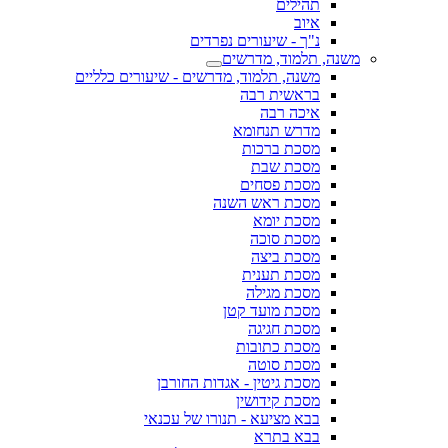
תהילים
איוב
נ"ך - שיעורים נפרדים
משנה, תלמוד, מדרשים
משנה, תלמוד, מדרשים - שיעורים כלליים
בראשית רבה
איכה רבה
מדרש תנחומא
מסכת ברכות
מסכת שבת
מסכת פסחים
מסכת ראש השנה
מסכת יומא
מסכת סוכה
מסכת ביצה
מסכת תענית
מסכת מגילה
מסכת מועד קטן
מסכת חגיגה
מסכת כתובות
מסכת סוטה
מסכת גיטין - אגדות החורבן
מסכת קידושין
בבא מציעא - תנורו של עכנאי
בבא בתרא