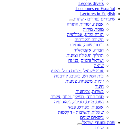
Leçons divers
Lecciones en Español
Lectures in English
שיעורים נפרדים - שונות
אמונה, יסודות התורה
מוסר, מידות
תורה ומדע, אבולוציה
תשובה והלכותיה
דיבור, שפה, אותיות
חברה, אקטואליה
תהליך הגאולה וציונות
ישראל והגוים, בני נח
שואה
ארץ ישראל, מצוות התל' בארץ
בית המקדש, כהנים, קורבנות
זוגיות, משפחה, צניעות
חינוך
כשרות, צמחונות
ספר תורה, תפילין, מזוזה, ציצית
גשם, מיים, סביבה, גיאוגרפיה
אומנות, ספורט, פנאי
שאלות ותשובות - הקלטות
נושאים שונים
שבת ומועדי ישראל
שבת