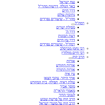
נצח ישראל
באר הגולה, דרשות מהר"ל
דרך חיים
נתיבות עולם
מהר"ל - שיעורים נפרדים
רמח"ל
מסילת ישרים
דרך ה'
דעת תבונות
דרך עץ חיים
רמח"ל - שיעורים נפרדים
רבי נחמן מברסלב
רבי חיים מוולוז'ין
הרב קוק
אורות
אורות הקודש
אורות התורה
עין איה
אדר היקר, עקבי הצאן
עולת ראיה, תפילה, בית המקדש
מוסר אביך
מאמרי הראי"ה
לנבוכי הדור
הרב קוק על פרשת שבוע
הרב קוק על מועדי ישראל