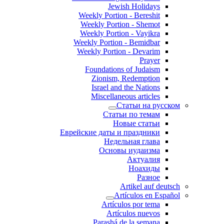
Jewish Holidays
Weekly Portion - Bereshit
Weekly Portion - Shemot
Weekly Portion - Vayikra
Weekly Portion - Bemidbar
Weekly Portion - Devarim
Prayer
Foundations of Judaism
Zionism, Redemption
Israel and the Nations
Miscellaneous articles
Статьи на русском
Статьи по темам
Новые статьи
Еврейские даты и праздники
Недельная глава
Основы иудаизма
Актуалия
Ноахиды
Разное
Artikel auf deutsch
Artículos en Español
Artículos por tema
Artículos nuevos
Parashá de la semana