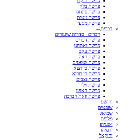
פרשת חוקת
פרשת בלק
פרשת פינחס
פרשת מטות
פרשת מסעי
דברים
דברים - סדרות שיעורים
פרשת דברים
פרשת ואתחנן
פרשת עקב
פרשת ראה
פרשת שופטים
פרשת כי תצא
פרשת כי תבוא
פרשת נצבים
פרשת וילך
פרשת האזינו
פרשת וזאת הברכה
יהושע
שופטים
שמואל
מלכים
ישעיהו
ירמיהו
יחזקאל