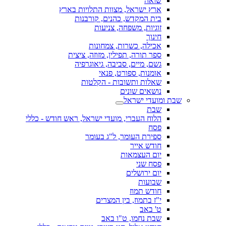
שואה
ארץ ישראל, מצוות התלויות בארץ
בית המקדש, כהנים, קורבנות
זוגיות, משפחה, צניעות
חינוך
אכילה, כשרות, צמחונות
ספר תורה, תפילין, מזוזה, ציצית
גשם, מיים, סביבה, גיאוגרפיה
אומנות, ספורט, פנאי
שאלות ותשובות - הקלטות
נושאים שונים
שבת ומועדי ישראל
שבת
הלוח העברי, מועדי ישראל, ראש חודש - כללי
פסח
ספירת העומר, ל"ג בעומר
חודש אייר
יום העצמאות
פסח שני
יום ירושלים
שבועות
חודש תמוז
י"ז בתמוז, בין המצרים
ט' באב
שבת נחמו, ט"ו באב