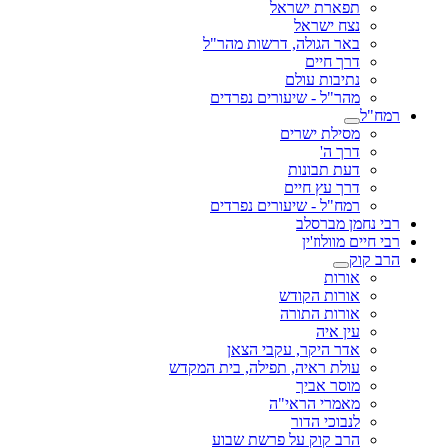
תפארת ישראל
נצח ישראל
באר הגולה, דרשות מהר"ל
דרך חיים
נתיבות עולם
מהר"ל - שיעורים נפרדים
רמח"ל
מסילת ישרים
דרך ה'
דעת תבונות
דרך עץ חיים
רמח"ל - שיעורים נפרדים
רבי נחמן מברסלב
רבי חיים מוולוז'ין
הרב קוק
אורות
אורות הקודש
אורות התורה
עין איה
אדר היקר, עקבי הצאן
עולת ראיה, תפילה, בית המקדש
מוסר אביך
מאמרי הראי"ה
לנבוכי הדור
הרב קוק על פרשת שבוע