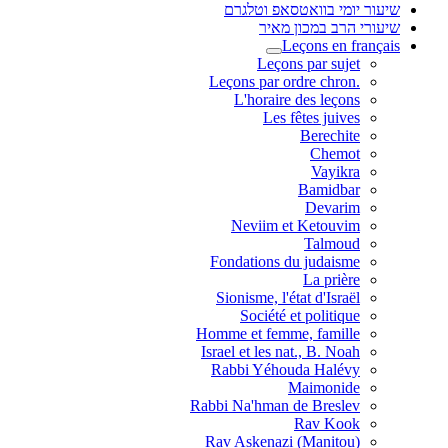
שיעור יומי בוואטסאפ וטלגרם
שיעורי הרב במכון מאיר
Leçons en français
Leçons par sujet
.Leçons par ordre chron
L'horaire des leçons
Les fêtes juives
Berechite
Chemot
Vayikra
Bamidbar
Devarim
Neviim et Ketouvim
Talmoud
Fondations du judaisme
La prière
Sionisme, l'état d'Israël
Société et politique
Homme et femme, famille
Israel et les nat., B. Noah
Rabbi Yéhouda Halévy
Maimonide
Rabbi Na'hman de Breslev
Rav Kook
(Rav Askenazi (Manitou