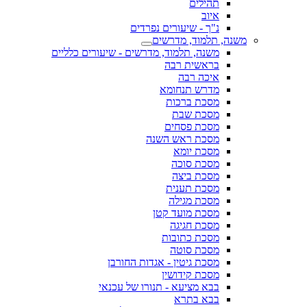
תהילים
איוב
נ"ך - שיעורים נפרדים
משנה, תלמוד, מדרשים
משנה, תלמוד, מדרשים - שיעורים כלליים
בראשית רבה
איכה רבה
מדרש תנחומא
מסכת ברכות
מסכת שבת
מסכת פסחים
מסכת ראש השנה
מסכת יומא
מסכת סוכה
מסכת ביצה
מסכת תענית
מסכת מגילה
מסכת מועד קטן
מסכת חגיגה
מסכת כתובות
מסכת סוטה
מסכת גיטין - אגדות החורבן
מסכת קידושין
בבא מציעא - תנורו של עכנאי
בבא בתרא