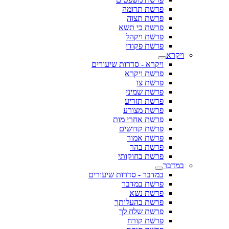
פרשת תרומה
פרשת תצוה
פרשת כי תשא
פרשת ויקהל
פרשת פקודי
ויקרא
ויקרא - סדרות שיעורים
פרשת ויקרא
פרשת צו
פרשת שמיני
פרשת תזריע
פרשת מצורע
פרשת אחרי מות
פרשת קדושים
פרשת אמור
פרשת בהר
פרשת בחוקותי
במדבר
במדבר - סדרות שיעורים
פרשת במדבר
פרשת נשא
פרשת בהעלותך
פרשת שלח לך
פרשת קורח