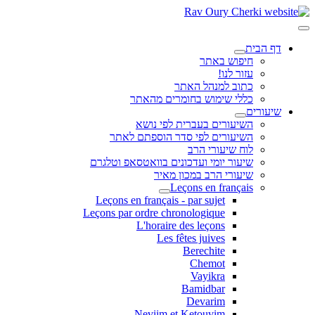
דף הבית
חיפוש באתר
עזור לנו!
כתוב למנהל האתר
כללי שימוש בחומרים מהאתר
שיעורים
השיעורים בעברית לפי נושא
השיעורים לפי סדר הוספתם לאתר
לוח שיעורי הרב
שיעור יומי ועדכונים בוואטסאפ וטלגרם
שיעורי הרב במכון מאיר
Leçons en français
Leçons en français - par sujet
Leçons par ordre chronologique
L'horaire des leçons
Les fêtes juives
Berechite
Chemot
Vayikra
Bamidbar
Devarim
Neviim et Ketouvim