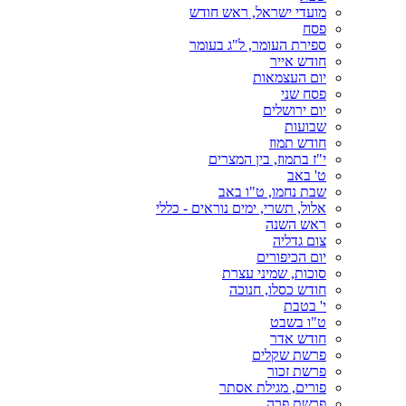
מועדי ישראל, ראש חודש
פסח
ספירת העומר, ל"ג בעומר
חודש אייר
יום העצמאות
פסח שני
יום ירושלים
שבועות
חודש תמוז
י"ז בתמוז, בין המצרים
ט' באב
שבת נחמו, ט"ו באב
אלול, תשרי, ימים נוראים - כללי
ראש השנה
צום גדליה
יום הכיפורים
סוכות, שמיני עצרת
חודש כסלו, חנוכה
י' בטבת
ט"ו בשבט
חודש אדר
פרשת שקלים
פרשת זכור
פורים, מגילת אסתר
פרשת פרה