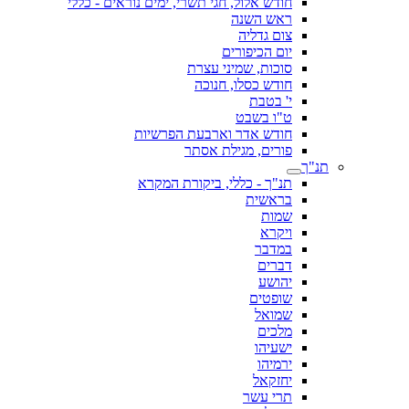
חודש אלול, חגי תשרי, ימים נוראים - כללי
ראש השנה
צום גדליה
יום הכיפורים
סוכות, שמיני עצרת
חודש כסלו, חנוכה
י' בטבת
ט"ו בשבט
חודש אדר וארבעת הפרשיות
פורים, מגילת אסתר
תנ"ך
תנ"ך - כללי, ביקורת המקרא
בראשית
שמות
ויקרא
במדבר
דברים
יהושע
שופטים
שמואל
מלכים
ישעיהו
ירמיהו
יחזקאל
תרי עשר