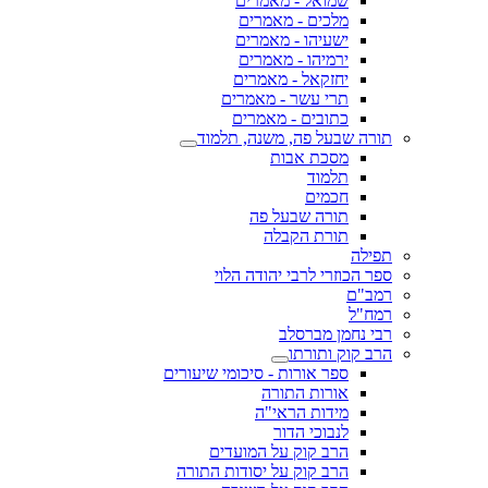
שמואל - מאמרים
מלכים - מאמרים
ישעיהו - מאמרים
ירמיהו - מאמרים
יחזקאל - מאמרים
תרי עשר - מאמרים
כתובים - מאמרים
תורה שבעל פה, משנה, תלמוד
מסכת אבות
תלמוד
חכמים
תורה שבעל פה
תורת הקבלה
תפילה
ספר הכוזרי לרבי יהודה הלוי
רמב"ם
רמח"ל
רבי נחמן מברסלב
הרב קוק ותורתו
ספר אורות - סיכומי שיעורים
אורות התורה
מידות הראי"ה
לנבוכי הדור
הרב קוק על המועדים
הרב קוק על יסודות התורה