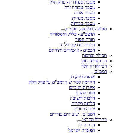
מסכת סנהדרין - פרק חלק
מסכת עבודה זרה
מסכת אבות
מסכת מנחות
מסכת בכורות
תורה שבעל פה, חכמים
תושב"ע - כללי, היסטוריה
תורת הסוד
רבנות, פסיקת הלכה
חכמים - אישיותם ותורתם
תפילה וברכות
רב סעדיה גאון
רבי יהודה הלוי
רמב"ם
שמונה פרקים
הקדמה לפירוש הרמב"ם על פרק חלק
איגרות רמב"ם
ספר המדע
הלכות תשובה
הלכות מלכים
מורה נבוכים
רמב"ם - שיעורים נפרדים
מהר"ל מפראג
גבורות ה'
תפארת ישראל