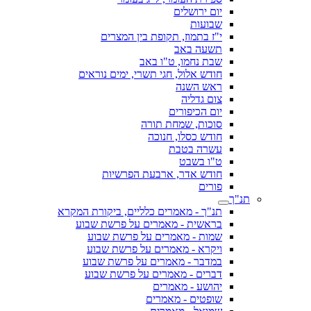
יום ירושלים
שבועות
י"ז בתמוז, תקופת בין המצרים
תשעה באב
שבת נחמו, ט"ו באב
חודש אלול, חגי תשרי, ימים נוראים
ראש השנה
צום גדליה
יום הכיפורים
סוכות, שמחת תורה
חודש כסלו, חנוכה
עשרה בטבת
ט"ו בשבט
חודש אדר, ארבעת הפרשיות
פורים
תנ"ך
תנ"ך - מאמרים כלליים, ביקורת המקרא
בראשית - מאמרים על פרשת שבוע
שמות - מאמרים על פרשת שבוע
ויקרא - מאמרים על פרשת שבוע
במדבר - מאמרים על פרשת שבוע
דברים - מאמרים על פרשת שבוע
יהושע - מאמרים
שופטים - מאמרים