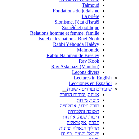
Talmoud
Fondations du judaisme
La prière
Sionisme, l'état d'Israël
Société et politique
Relations homme et femme, famille
Israel et les nations, Bnei Noah
Rabbi Yéhouda Halévy
Maimonide
Rabbi Na'hman de Breslev
Rav Kook
(Rav Askenazi (Manitou
Leçons divers
Lectures in English
Lecciones en Español
שיעורים נפרדים - שונות
אמונה, יסודות התורה
מוסר, מידות
תורה ומדע, אבולוציה
תשובה והלכותיה
דיבור, שפה, אותיות
חברה, אקטואליה
תהליך הגאולה וציונות
ישראל והגוים, בני נח