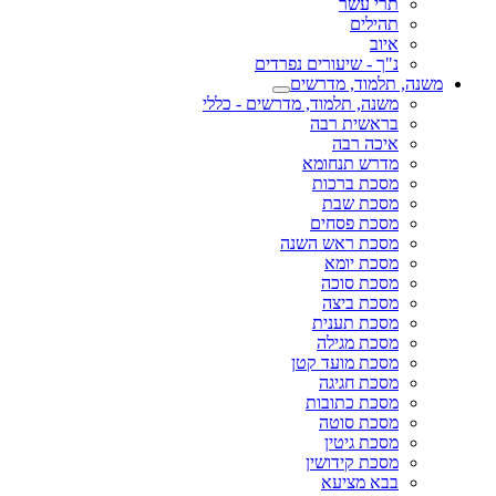
תרי עשר
תהילים
איוב
נ"ך - שיעורים נפרדים
משנה, תלמוד, מדרשים
משנה, תלמוד, מדרשים - כללי
בראשית רבה
איכה רבה
מדרש תנחומא
מסכת ברכות
מסכת שבת
מסכת פסחים
מסכת ראש השנה
מסכת יומא
מסכת סוכה
מסכת ביצה
מסכת תענית
מסכת מגילה
מסכת מועד קטן
מסכת חגיגה
מסכת כתובות
מסכת סוטה
מסכת גיטין
מסכת קידושין
בבא מציעא