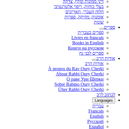
דיני ממונות ונזקין, צדקה
בעלי כוחות, ריפוי אלטרנטיבי
הלוח העברי, תאריכים
אומנות, מוזיקה, ספרות
שונות
ספרים
ספרים בעברית
Livres en français
Books in English
Книги на русском
ספרים לבני נח
אודות הרב
אודות הרב
À propos du Rav Oury Cherki
About Rabbi Oury Cherki
О раве Ури Шерки
Sobre Rabino Oury Cherki
Über Rabbi Oury Cherki
לכתוב לרב
Languages
עברית
Français
English
Русский
Español