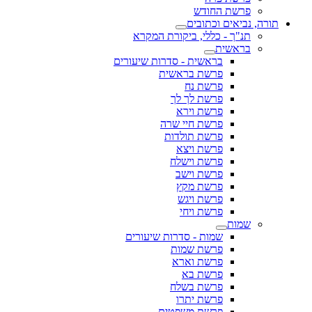
פרשת החודש
תורה, נביאים וכתובים
תנ"ך - כללי, ביקורת המקרא
בראשית
בראשית - סדרות שיעורים
פרשת בראשית
פרשת נח
פרשת לך לך
פרשת וירא
פרשת חיי שרה
פרשת תולדות
פרשת ויצא
פרשת וישלח
פרשת וישב
פרשת מקץ
פרשת ויגש
פרשת ויחי
שמות
שמות - סדרות שיעורים
פרשת שמות
פרשת וארא
פרשת בא
פרשת בשלח
פרשת יתרו
פרשת משפטים