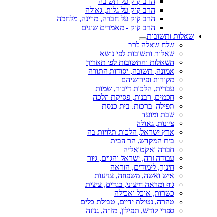
הרב קוק על תשובה
הרב קוק על גלות, גאולה
הרב קוק על חברה, מדינה, מלחמה
הרב קוק - מאמרים שונים
שאלות ותשובות
שלח שאלה לרב
שאלות ותשובות לפי נושא
השאלות והתשובות לפי תאריך
אמונה, תשובה, יסודות התורה
מקורות ופירושיהם
עברית, הלכות דיבור, שמות
חכמים, רבנות, פסיקת הלכה
תפילה, ברכות, בית כנסת
שבת ומועד
ציונות, גאולה
ארץ ישראל, הלכות תלויות בה
בית המקדש, הר הבית
חברה ואקטואליה
עבודה זרה, ישראל והגוים, גיור
חינוך, לימודים, הוראה
איש ואשה, משפחה, צניעות
גוף ומראה חיצוני, בגדים, ציצית
כשרות, אוכל ואכילה
טהרה, נטילת ידיים, טבילת כלים
ספרי קודש, תפילין, מזוזה, גניזה