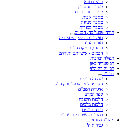
בבא בתרא
מסכת סנהדרין
מסכת עבודה זרה
מסכת אבות
מסכת מנחות
מסכת בכורות
תורה שבעל פה, חכמים
תושב"ע - כללי, היסטוריה
תורת הסוד
רבנות, פסיקת הלכה
חכמים - אישיותם ותורתם
תפילה וברכות
רב סעדיה גאון
רבי יהודה הלוי
רמב"ם
שמונה פרקים
הקדמה לפירוש על פרק חלק
איגרות רמב"ם
ספר המדע
הלכות תשובה
הלכות מלכים
מורה נבוכים
רמב"ם - שיעורים נפרדים
מהר"ל מפראג
גבורות ה'