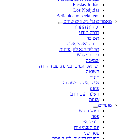
Fiestas Judías
Los Noájidas
Artículos misceláneos
מאמרים על נושאים שונים
יסודות התורה
תורה ומדע
תשובה
חברה ואקטואליה
תהליך הגאולה, ציונות
בית המקדש
שמיטה
ישראל והגוים, בני נח, עבודה זרה
השואה
חינוך
איש ואשה, משפחה
צחוק
ראינות עם הרב
שונות
מועדים
ראש חודש
פסח
חודש אייר
יום העצמאות
פסח שני
ספירת העומר, ל"ג בעומר