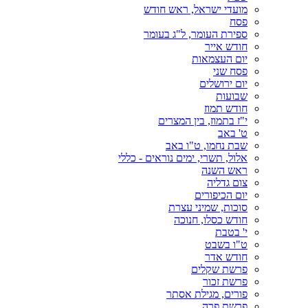
מועדי ישראל, ראש חודש
פסח
ספירת העומר, ל"ג בעומר
חודש אייר
יום העצמאות
פסח שני
יום ירושלים
שבועות
חודש תמוז
י"ז בתמוז, בין המצרים
ט' באב
שבת נחמו, ט"ו באב
אלול, תשרי, ימים נוראים - כללי
ראש השנה
צום גדליה
יום הכיפורים
סוכות, שמיני עצרת
חודש כסלו, חנוכה
י' בטבת
ט"ו בשבט
חודש אדר
פרשת שקלים
פרשת זכור
פורים, מגילת אסתר
פרשת פרה