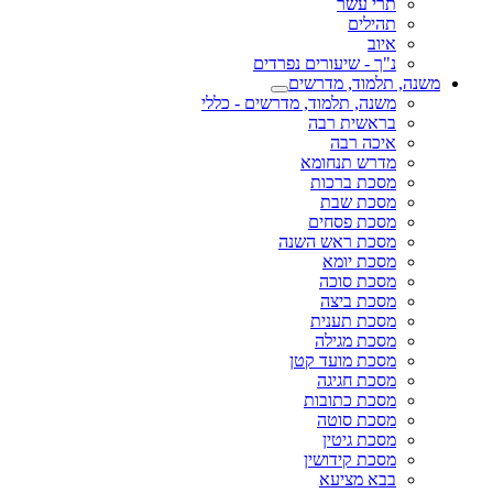
תרי עשר
תהילים
איוב
נ"ך - שיעורים נפרדים
משנה, תלמוד, מדרשים
משנה, תלמוד, מדרשים - כללי
בראשית רבה
איכה רבה
מדרש תנחומא
מסכת ברכות
מסכת שבת
מסכת פסחים
מסכת ראש השנה
מסכת יומא
מסכת סוכה
מסכת ביצה
מסכת תענית
מסכת מגילה
מסכת מועד קטן
מסכת חגיגה
מסכת כתובות
מסכת סוטה
מסכת גיטין
מסכת קידושין
בבא מציעא