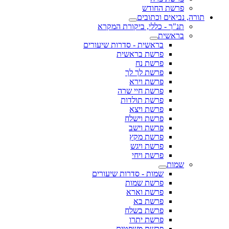
פרשת החודש
תורה, נביאים וכתובים
תנ"ך - כללי, ביקורת המקרא
בראשית
בראשית - סדרות שיעורים
פרשת בראשית
פרשת נח
פרשת לך לך
פרשת וירא
פרשת חיי שרה
פרשת תולדות
פרשת ויצא
פרשת וישלח
פרשת וישב
פרשת מקץ
פרשת ויגש
פרשת ויחי
שמות
שמות - סדרות שיעורים
פרשת שמות
פרשת וארא
פרשת בא
פרשת בשלח
פרשת יתרו
פרשת משפטים