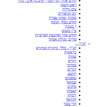
חודש אלול, חגי תשרי, ימים נוראים - כללי
ראש השנה
צום גדליה
יום הכיפורים
סוכות, שמיני עצרת
חודש כסלו, חנוכה
י' בטבת
ט"ו בשבט
חודש אדר וארבעת הפרשיות
פורים, מגילת אסתר
תנ"ך
תנ"ך - כללי, ביקורת המקרא
בראשית
שמות
ויקרא
במדבר
דברים
יהושע
שופטים
שמואל
מלכים
ישעיהו
ירמיהו
יחזקאל
תרי עשר