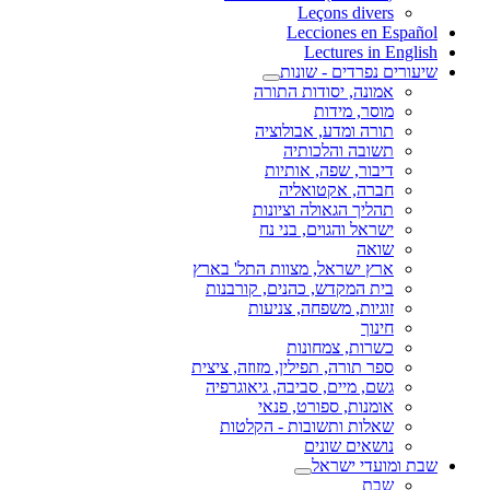
Leçons divers
Lecciones en Español
Lectures in English
שיעורים נפרדים - שונות
אמונה, יסודות התורה
מוסר, מידות
תורה ומדע, אבולוציה
תשובה והלכותיה
דיבור, שפה, אותיות
חברה, אקטואליה
תהליך הגאולה וציונות
ישראל והגוים, בני נח
שואה
ארץ ישראל, מצוות התל' בארץ
בית המקדש, כהנים, קורבנות
זוגיות, משפחה, צניעות
חינוך
כשרות, צמחונות
ספר תורה, תפילין, מזוזה, ציצית
גשם, מיים, סביבה, גיאוגרפיה
אומנות, ספורט, פנאי
שאלות ותשובות - הקלטות
נושאים שונים
שבת ומועדי ישראל
שבת