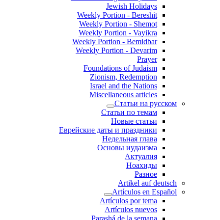
Jewish Holidays
Weekly Portion - Bereshit
Weekly Portion - Shemot
Weekly Portion - Vayikra
Weekly Portion - Bemidbar
Weekly Portion - Devarim
Prayer
Foundations of Judaism
Zionism, Redemption
Israel and the Nations
Miscellaneous articles
Статьи на русском
Статьи по темам
Новые статьи
Еврейские даты и праздники
Недельная глава
Основы иудаизма
Актуалия
Ноахиды
Разное
Artikel auf deutsch
Artículos en Español
Artículos por tema
Artículos nuevos
Parashá de la semana