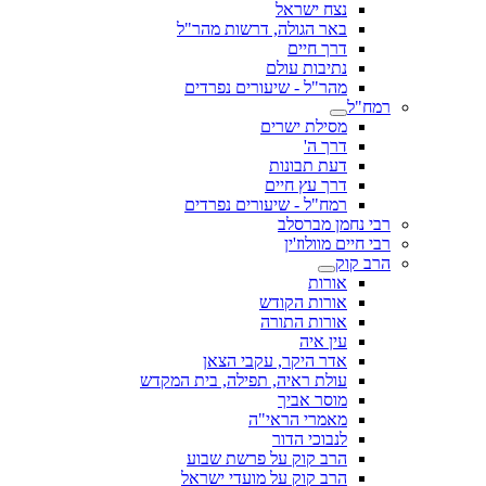
נצח ישראל
באר הגולה, דרשות מהר"ל
דרך חיים
נתיבות עולם
מהר"ל - שיעורים נפרדים
רמח"ל
מסילת ישרים
דרך ה'
דעת תבונות
דרך עץ חיים
רמח"ל - שיעורים נפרדים
רבי נחמן מברסלב
רבי חיים מוולוז'ין
הרב קוק
אורות
אורות הקודש
אורות התורה
עין איה
אדר היקר, עקבי הצאן
עולת ראיה, תפילה, בית המקדש
מוסר אביך
מאמרי הראי"ה
לנבוכי הדור
הרב קוק על פרשת שבוע
הרב קוק על מועדי ישראל