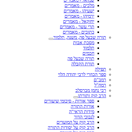
שמואל - מאמרים
מלכים - מאמרים
ישעיהו - מאמרים
ירמיהו - מאמרים
יחזקאל - מאמרים
תרי עשר - מאמרים
כתובים - מאמרים
תורה שבעל פה, משנה, תלמוד
מסכת אבות
תלמוד
חכמים
תורה שבעל פה
תורת הקבלה
תפילה
ספר הכוזרי לרבי יהודה הלוי
רמב"ם
רמח"ל
רבי נחמן מברסלב
הרב קוק ותורתו
ספר אורות - סיכומי שיעורים
אורות התורה
מידות הראי"ה
לנבוכי הדור
הרב קוק על המועדים
הרב קוק על יסודות התורה