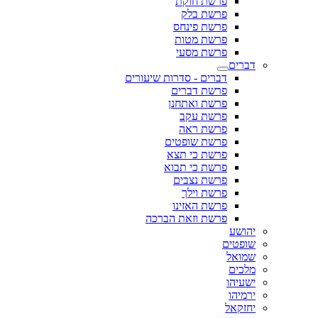
פרשת חוקת
פרשת בלק
פרשת פינחס
פרשת מטות
פרשת מסעי
דברים
דברים - סדרות שיעורים
פרשת דברים
פרשת ואתחנן
פרשת עקב
פרשת ראה
פרשת שופטים
פרשת כי תצא
פרשת כי תבוא
פרשת נצבים
פרשת וילך
פרשת האזינו
פרשת וזאת הברכה
יהושע
שופטים
שמואל
מלכים
ישעיהו
ירמיהו
יחזקאל