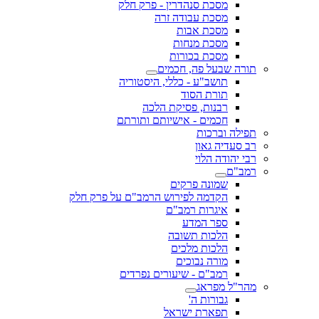
מסכת סנהדרין - פרק חלק
מסכת עבודה זרה
מסכת אבות
מסכת מנחות
מסכת בכורות
תורה שבעל פה, חכמים
תושב"ע - כללי, היסטוריה
תורת הסוד
רבנות, פסיקת הלכה
חכמים - אישיותם ותורתם
תפילה וברכות
רב סעדיה גאון
רבי יהודה הלוי
רמב"ם
שמונה פרקים
הקדמה לפירוש הרמב"ם על פרק חלק
איגרות רמב"ם
ספר המדע
הלכות תשובה
הלכות מלכים
מורה נבוכים
רמב"ם - שיעורים נפרדים
מהר"ל מפראג
גבורות ה'
תפארת ישראל