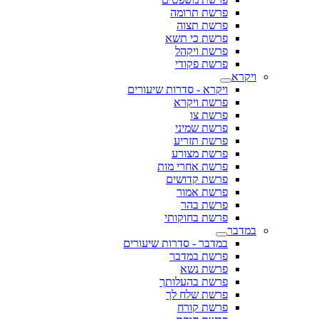
פרשת תרומה
פרשת תצוה
פרשת כי תשא
פרשת ויקהל
פרשת פקודי
ויקרא
ויקרא - סדרות שיעורים
פרשת ויקרא
פרשת צו
פרשת שמיני
פרשת תזריע
פרשת מצורע
פרשת אחרי מות
פרשת קדושים
פרשת אמור
פרשת בהר
פרשת בחוקותי
במדבר
במדבר - סדרות שיעורים
פרשת במדבר
פרשת נשא
פרשת בהעלותך
פרשת שלח לך
פרשת קורח