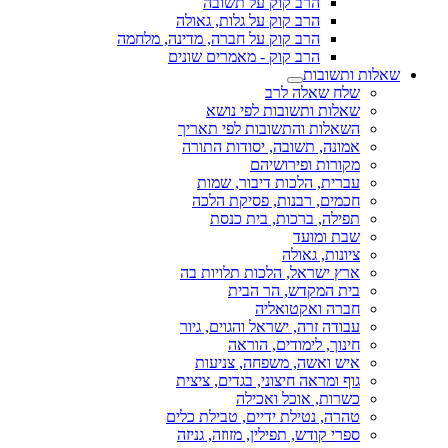
הרב קוק על תשובה
הרב קוק על גלות, גאולה
הרב קוק על חברה, מדינה, מלחמה
הרב קוק - מאמרים שונים
שאלות ותשובות
שלח שאלה לרב
שאלות ותשובות לפי נושא
השאלות והתשובות לפי תאריך
אמונה, תשובה, יסודות התורה
מקורות ופירושיהם
עברית, הלכות דיבור, שמות
חכמים, רבנות, פסיקת הלכה
תפילה, ברכות, בית כנסת
שבת ומועד
ציונות, גאולה
ארץ ישראל, הלכות תלויות בה
בית המקדש, הר הבית
חברה ואקטואליה
עבודה זרה, ישראל והגוים, גיור
חינוך, לימודים, הוראה
איש ואשה, משפחה, צניעות
גוף ומראה חיצוני, בגדים, ציצית
כשרות, אוכל ואכילה
טהרה, נטילת ידיים, טבילת כלים
ספרי קודש, תפילין, מזוזה, גניזה