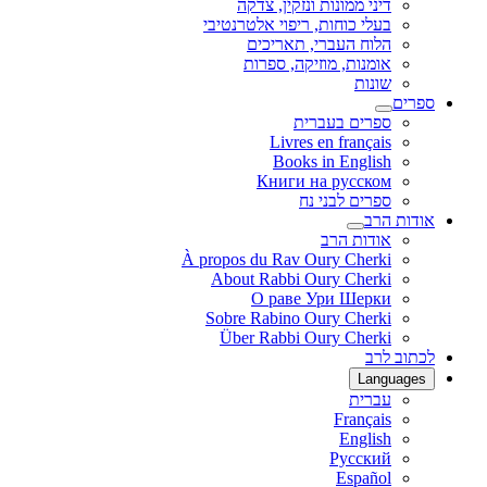
דיני ממונות ונזקין, צדקה
בעלי כוחות, ריפוי אלטרנטיבי
הלוח העברי, תאריכים
אומנות, מוזיקה, ספרות
שונות
ספרים
ספרים בעברית
Livres en français
Books in English
Книги на русском
ספרים לבני נח
אודות הרב
אודות הרב
À propos du Rav Oury Cherki
About Rabbi Oury Cherki
О раве Ури Шерки
Sobre Rabino Oury Cherki
Über Rabbi Oury Cherki
לכתוב לרב
Languages
עברית
Français
English
Русский
Español