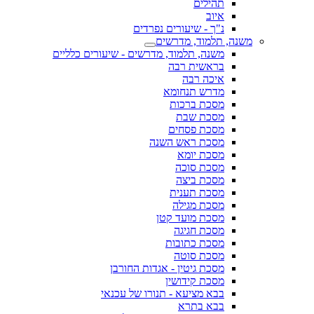
תהילים
איוב
נ"ך - שיעורים נפרדים
משנה, תלמוד, מדרשים
משנה, תלמוד, מדרשים - שיעורים כלליים
בראשית רבה
איכה רבה
מדרש תנחומא
מסכת ברכות
מסכת שבת
מסכת פסחים
מסכת ראש השנה
מסכת יומא
מסכת סוכה
מסכת ביצה
מסכת תענית
מסכת מגילה
מסכת מועד קטן
מסכת חגיגה
מסכת כתובות
מסכת סוטה
מסכת גיטין - אגדות החורבן
מסכת קידושין
בבא מציעא - תנורו של עכנאי
בבא בתרא