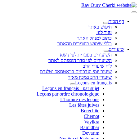
דף הבית
חיפוש באתר
עזור לנו!
כתוב למנהל האתר
כללי שימוש בחומרים מהאתר
שיעורים
השיעורים בעברית לפי נושא
השיעורים לפי סדר הוספתם לאתר
לוח שיעורי הרב
שיעור יומי ועדכונים בוואטסאפ וטלגרם
שיעורי הרב במכון מאיר
Leçons en français
Leçons en français - par sujet
Leçons par ordre chronologique
L'horaire des leçons
Les fêtes juives
Berechite
Chemot
Vayikra
Bamidbar
Devarim
Neviim et Ketouvim