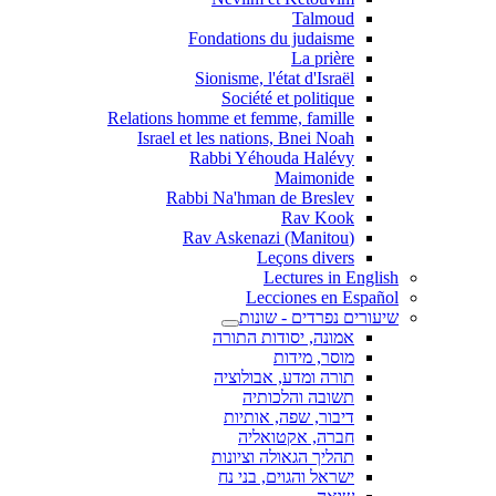
Talmoud
Fondations du judaisme
La prière
Sionisme, l'état d'Israël
Société et politique
Relations homme et femme, famille
Israel et les nations, Bnei Noah
Rabbi Yéhouda Halévy
Maimonide
Rabbi Na'hman de Breslev
Rav Kook
(Rav Askenazi (Manitou
Leçons divers
Lectures in English
Lecciones en Español
שיעורים נפרדים - שונות
אמונה, יסודות התורה
מוסר, מידות
תורה ומדע, אבולוציה
תשובה והלכותיה
דיבור, שפה, אותיות
חברה, אקטואליה
תהליך הגאולה וציונות
ישראל והגוים, בני נח