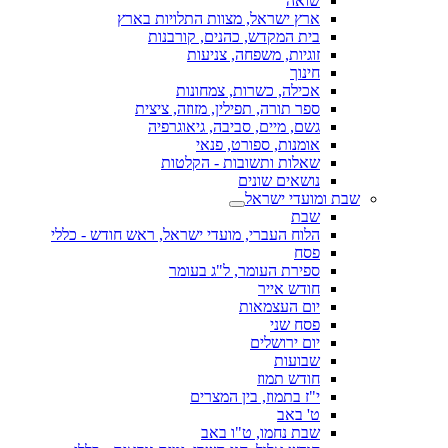
שואה
ארץ ישראל, מצוות התלויות בארץ
בית המקדש, כהנים, קורבנות
זוגיות, משפחה, צניעות
חינוך
אכילה, כשרות, צמחונות
ספר תורה, תפילין, מזוזה, ציצית
גשם, מיים, סביבה, גיאוגרפיה
אומנות, ספורט, פנאי
שאלות ותשובות - הקלטות
נושאים שונים
שבת ומועדי ישראל
שבת
הלוח העברי, מועדי ישראל, ראש חודש - כללי
פסח
ספירת העומר, ל"ג בעומר
חודש אייר
יום העצמאות
פסח שני
יום ירושלים
שבועות
חודש תמוז
י"ז בתמוז, בין המצרים
ט' באב
שבת נחמו, ט"ו באב