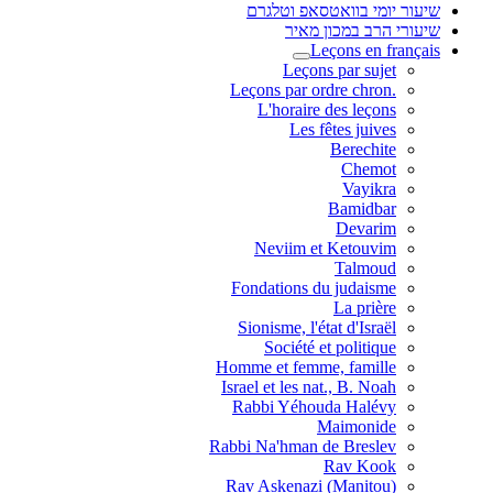
שיעור יומי בוואטסאפ וטלגרם
שיעורי הרב במכון מאיר
Leçons en français
Leçons par sujet
.Leçons par ordre chron
L'horaire des leçons
Les fêtes juives
Berechite
Chemot
Vayikra
Bamidbar
Devarim
Neviim et Ketouvim
Talmoud
Fondations du judaisme
La prière
Sionisme, l'état d'Israël
Société et politique
Homme et femme, famille
Israel et les nat., B. Noah
Rabbi Yéhouda Halévy
Maimonide
Rabbi Na'hman de Breslev
Rav Kook
(Rav Askenazi (Manitou