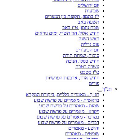
יום ירושלים
שבועות
י"ז בתמוז, תקופת בין המצרים
תשעה באב
שבת נחמו, ט"ו באב
חודש אלול, חגי תשרי, ימים נוראים
ראש השנה
צום גדליה
יום הכיפורים
סוכות, שמחת תורה
חודש כסלו, חנוכה
עשרה בטבת
ט"ו בשבט
חודש אדר, ארבעת הפרשיות
פורים
תנ"ך
תנ"ך - מאמרים כלליים, ביקורת המקרא
בראשית - מאמרים על פרשת שבוע
שמות - מאמרים על פרשת שבוע
ויקרא - מאמרים על פרשת שבוע
במדבר - מאמרים על פרשת שבוע
דברים - מאמרים על פרשת שבוע
יהושע - מאמרים
שופטים - מאמרים