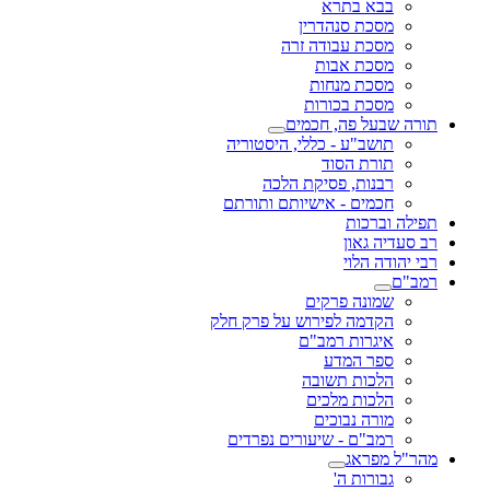
בבא בתרא
מסכת סנהדרין
מסכת עבודה זרה
מסכת אבות
מסכת מנחות
מסכת בכורות
תורה שבעל פה, חכמים
תושב"ע - כללי, היסטוריה
תורת הסוד
רבנות, פסיקת הלכה
חכמים - אישיותם ותורתם
תפילה וברכות
רב סעדיה גאון
רבי יהודה הלוי
רמב"ם
שמונה פרקים
הקדמה לפירוש על פרק חלק
איגרות רמב"ם
ספר המדע
הלכות תשובה
הלכות מלכים
מורה נבוכים
רמב"ם - שיעורים נפרדים
מהר"ל מפראג
גבורות ה'