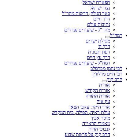
תפארת ישראל
נצח ישראל
באר הגולה, דרשות מהר"ל
דרך חיים
נתיבות עולם
מהר"ל - שיעורים נפרדים
רמח"ל
מסילת ישרים
דרך ה'
דעת תבונות
דרך עץ חיים
רמח"ל - שיעורים נפרדים
רבי נחמן מברסלב
רבי חיים מוולוז'ין
הרב קוק
אורות
אורות הקודש
אורות התורה
עין איה
אדר היקר, עקבי הצאן
עולת ראיה, תפילה, בית המקדש
מוסר אביך
מאמרי הראי"ה
לנבוכי הדור
הרב קוק על פרשת שבוע