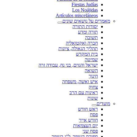
Fiestas Judías
Los Noájidas
Artículos misceláneos
מאמרים על נושאים שונים
יסודות התורה
תורה ומדע
תשובה
חברה ואקטואליה
תהליך הגאולה, ציונות
בית המקדש
שמיטה
ישראל והגוים, בני נח, עבודה זרה
השואה
חינוך
איש ואשה, משפחה
צחוק
ראינות עם הרב
שונות
מועדים
ראש חודש
פסח
חודש אייר
יום העצמאות
פסח שני
ספירת העומר, ל"ג בעומר