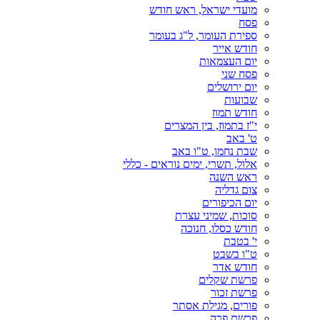
מועדי ישראל, ראש חודש
פסח
ספירת העומר, ל"ג בעומר
חודש אייר
יום העצמאות
פסח שני
יום ירושלים
שבועות
חודש תמוז
י"ז בתמוז, בין המצרים
ט' באב
שבת נחמו, ט"ו באב
אלול, תשרי, ימים נוראים - כללי
ראש השנה
צום גדליה
יום הכיפורים
סוכות, שמיני עצרת
חודש כסלו, חנוכה
י' בטבת
ט"ו בשבט
חודש אדר
פרשת שקלים
פרשת זכור
פורים, מגילת אסתר
פרשת פרה