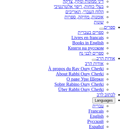
דיני ממונות ונזקין, צדקה
בעלי כוחות, ריפוי אלטרנטיבי
הלוח העברי, תאריכים
אומנות, מוזיקה, ספרות
שונות
ספרים
ספרים בעברית
Livres en français
Books in English
Книги на русском
ספרים לבני נח
אודות הרב
אודות הרב
À propos du Rav Oury Cherki
About Rabbi Oury Cherki
О раве Ури Шерки
Sobre Rabino Oury Cherki
Über Rabbi Oury Cherki
לכתוב לרב
Languages
עברית
Français
English
Русский
Español