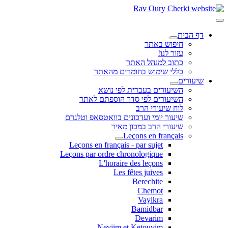
דף הבית
חיפוש באתר
עזור לנו!
כתוב למנהל האתר
כללי שימוש בחומרים מהאתר
שיעורים
השיעורים בעברית לפי נושא
השיעורים לפי סדר הוספתם לאתר
לוח שיעורי הרב
שיעור יומי ועדכונים בוואטסאפ וטלגרם
שיעורי הרב במכון מאיר
Leçons en français
Leçons en français - par sujet
Leçons par ordre chronologique
L'horaire des leçons
Les fêtes juives
Berechite
Chemot
Vayikra
Bamidbar
Devarim
Neviim et Ketouvim