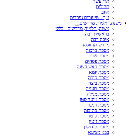
תרי עשר
תהילים
איוב
נ"ך - שיעורים נפרדים
משנה, תלמוד, מדרשים
משנה, תלמוד, מדרשים - כללי
בראשית רבה
איכה רבה
מדרש תנחומא
מסכת ברכות
מסכת שבת
מסכת פסחים
מסכת ראש השנה
מסכת יומא
מסכת סוכה
מסכת ביצה
מסכת תענית
מסכת מגילה
מסכת מועד קטן
מסכת חגיגה
מסכת כתובות
מסכת סוטה
מסכת גיטין
מסכת קידושין
בבא מציעא