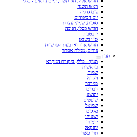
חודש אלול, חגי תשרי, ימים נוראים - כללי
ראש השנה
צום גדליה
יום הכיפורים
סוכות, שמיני עצרת
חודש כסלו, חנוכה
י' בטבת
ט"ו בשבט
חודש אדר וארבעת הפרשיות
פורים, מגילת אסתר
תנ"ך
תנ"ך - כללי, ביקורת המקרא
בראשית
שמות
ויקרא
במדבר
דברים
יהושע
שופטים
שמואל
מלכים
ישעיהו
ירמיהו
יחזקאל
תרי עשר