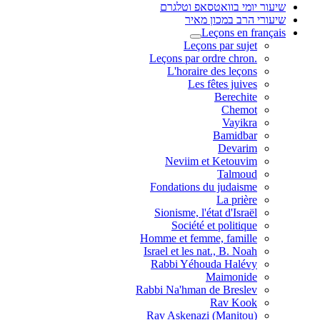
שיעור יומי בוואטסאפ וטלגרם
שיעורי הרב במכון מאיר
Leçons en français
Leçons par sujet
.Leçons par ordre chron
L'horaire des leçons
Les fêtes juives
Berechite
Chemot
Vayikra
Bamidbar
Devarim
Neviim et Ketouvim
Talmoud
Fondations du judaisme
La prière
Sionisme, l'état d'Israël
Société et politique
Homme et femme, famille
Israel et les nat., B. Noah
Rabbi Yéhouda Halévy
Maimonide
Rabbi Na'hman de Breslev
Rav Kook
(Rav Askenazi (Manitou