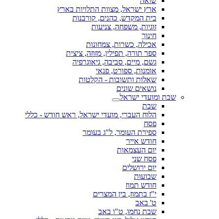
שואה
ארץ ישראל, מצוות התלויות בארץ
בית המקדש, כהנים, קורבנות
זוגיות, משפחה, צניעות
חינוך
אכילה, כשרות, צמחונות
ספר תורה, תפילין, מזוזה, ציצית
גשם, מיים, סביבה, גיאוגרפיה
אומנות, ספורט, פנאי
שאלות ותשובות - הקלטות
נושאים שונים
שבת ומועדי ישראל
שבת
הלוח העברי, מועדי ישראל, ראש חודש - כללי
פסח
ספירת העומר, ל"ג בעומר
חודש אייר
יום העצמאות
פסח שני
יום ירושלים
שבועות
חודש תמוז
י"ז בתמוז, בין המצרים
ט' באב
שבת נחמו, ט"ו באב