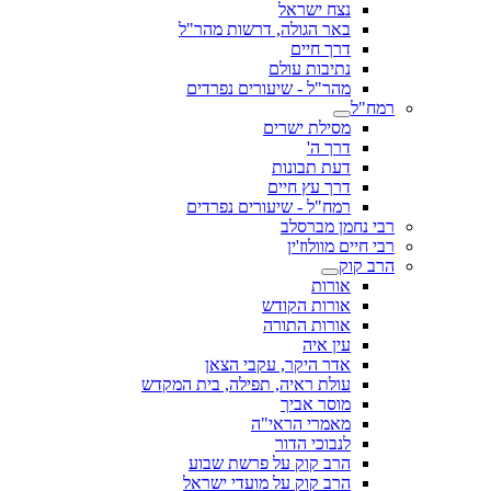
נצח ישראל
באר הגולה, דרשות מהר"ל
דרך חיים
נתיבות עולם
מהר"ל - שיעורים נפרדים
רמח"ל
מסילת ישרים
דרך ה'
דעת תבונות
דרך עץ חיים
רמח"ל - שיעורים נפרדים
רבי נחמן מברסלב
רבי חיים מוולוז'ין
הרב קוק
אורות
אורות הקודש
אורות התורה
עין איה
אדר היקר, עקבי הצאן
עולת ראיה, תפילה, בית המקדש
מוסר אביך
מאמרי הראי"ה
לנבוכי הדור
הרב קוק על פרשת שבוע
הרב קוק על מועדי ישראל