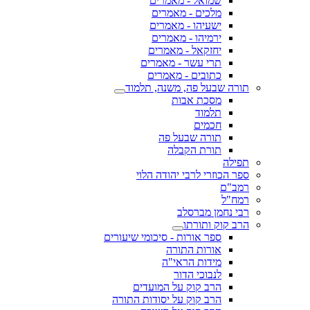
שמואל - מאמרים
מלכים - מאמרים
ישעיהו - מאמרים
ירמיהו - מאמרים
יחזקאל - מאמרים
תרי עשר - מאמרים
כתובים - מאמרים
תורה שבעל פה, משנה, תלמוד
מסכת אבות
תלמוד
חכמים
תורה שבעל פה
תורת הקבלה
תפילה
ספר הכוזרי לרבי יהודה הלוי
רמב"ם
רמח"ל
רבי נחמן מברסלב
הרב קוק ותורתו
ספר אורות - סיכומי שיעורים
אורות התורה
מידות הראי"ה
לנבוכי הדור
הרב קוק על המועדים
הרב קוק על יסודות התורה