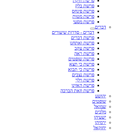
פרשת חוקת
פרשת בלק
פרשת פינחס
פרשת מטות
פרשת מסעי
דברים
דברים - סדרות שיעורים
פרשת דברים
פרשת ואתחנן
פרשת עקב
פרשת ראה
פרשת שופטים
פרשת כי תצא
פרשת כי תבוא
פרשת נצבים
פרשת וילך
פרשת האזינו
פרשת וזאת הברכה
יהושע
שופטים
שמואל
מלכים
ישעיהו
ירמיהו
יחזקאל