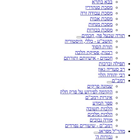
בבא בתרא
מסכת סנהדרין
מסכת עבודה זרה
מסכת אבות
מסכת מנחות
מסכת בכורות
תורה שבעל פה, חכמים
תושב"ע - כללי, היסטוריה
תורת הסוד
רבנות, פסיקת הלכה
חכמים - אישיותם ותורתם
תפילה וברכות
רב סעדיה גאון
רבי יהודה הלוי
רמב"ם
שמונה פרקים
הקדמה לפירוש על פרק חלק
איגרות רמב"ם
ספר המדע
הלכות תשובה
הלכות מלכים
מורה נבוכים
רמב"ם - שיעורים נפרדים
מהר"ל מפראג
גבורות ה'