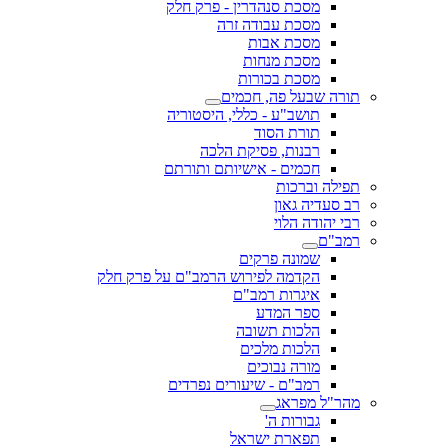
מסכת סנהדרין - פרק חלק
מסכת עבודה זרה
מסכת אבות
מסכת מנחות
מסכת בכורות
תורה שבעל פה, חכמים
תושב"ע - כללי, היסטוריה
תורת הסוד
רבנות, פסיקת הלכה
חכמים - אישיותם ותורתם
תפילה וברכות
רב סעדיה גאון
רבי יהודה הלוי
רמב"ם
שמונה פרקים
הקדמה לפירוש הרמב"ם על פרק חלק
איגרות רמב"ם
ספר המדע
הלכות תשובה
הלכות מלכים
מורה נבוכים
רמב"ם - שיעורים נפרדים
מהר"ל מפראג
גבורות ה'
תפארת ישראל