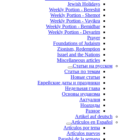
Jewish Holidays
Weekly Portion - Bereshit
Weekly Portion - Shemot
Weekly Portion - Vayikra
Weekly Portion - Bemidbar
Weekly Portion - Devarim
Prayer
Foundations of Judaism
Zionism, Redemption
Israel and the Nations
Miscellaneous articles
Статьи на русском
Статьи по темам
Новые статьи
Еврейские даты и праздники
Недельная глава
Основы иудаизма
Актуалия
Ноахиды
Разное
Artikel auf deutsch
Artículos en Español
Artículos por tema
Artículos nuevos
Parashá de la semana