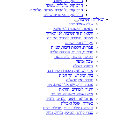
הרב קוק על תשובה
הרב קוק על גלות, גאולה
הרב קוק על חברה, מדינה, מלחמה
הרב קוק - מאמרים שונים
שאלות ותשובות
שלח שאלה לרב
שאלות ותשובות לפי נושא
השאלות והתשובות לפי תאריך
אמונה, תשובה, יסודות התורה
מקורות ופירושיהם
עברית, הלכות דיבור, שמות
חכמים, רבנות, פסיקת הלכה
תפילה, ברכות, בית כנסת
שבת ומועד
ציונות, גאולה
ארץ ישראל, הלכות תלויות בה
בית המקדש, הר הבית
חברה ואקטואליה
עבודה זרה, ישראל והגוים, גיור
חינוך, לימודים, הוראה
איש ואשה, משפחה, צניעות
גוף ומראה חיצוני, בגדים, ציצית
כשרות, אוכל ואכילה
טהרה, נטילת ידיים, טבילת כלים
ספרי קודש, תפילין, מזוזה, גניזה