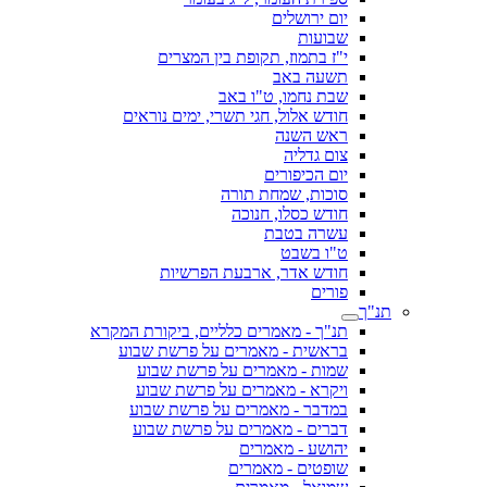
יום ירושלים
שבועות
י"ז בתמוז, תקופת בין המצרים
תשעה באב
שבת נחמו, ט"ו באב
חודש אלול, חגי תשרי, ימים נוראים
ראש השנה
צום גדליה
יום הכיפורים
סוכות, שמחת תורה
חודש כסלו, חנוכה
עשרה בטבת
ט"ו בשבט
חודש אדר, ארבעת הפרשיות
פורים
תנ"ך
תנ"ך - מאמרים כלליים, ביקורת המקרא
בראשית - מאמרים על פרשת שבוע
שמות - מאמרים על פרשת שבוע
ויקרא - מאמרים על פרשת שבוע
במדבר - מאמרים על פרשת שבוע
דברים - מאמרים על פרשת שבוע
יהושע - מאמרים
שופטים - מאמרים