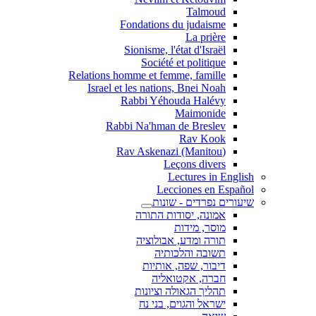
Talmoud
Fondations du judaisme
La prière
Sionisme, l'état d'Israël
Société et politique
Relations homme et femme, famille
Israel et les nations, Bnei Noah
Rabbi Yéhouda Halévy
Maimonide
Rabbi Na'hman de Breslev
Rav Kook
(Rav Askenazi (Manitou
Leçons divers
Lectures in English
Lecciones en Español
שיעורים נפרדים - שונות
אמונה, יסודות התורה
מוסר, מידות
תורה ומדע, אבולוציה
תשובה והלכותיה
דיבור, שפה, אותיות
חברה, אקטואליה
תהליך הגאולה וציונות
ישראל והגוים, בני נח