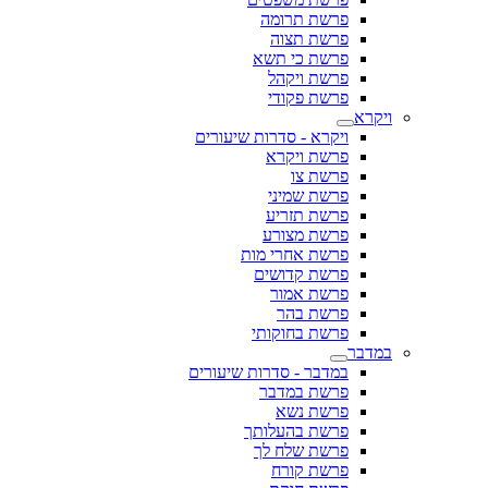
פרשת תרומה
פרשת תצוה
פרשת כי תשא
פרשת ויקהל
פרשת פקודי
ויקרא
ויקרא - סדרות שיעורים
פרשת ויקרא
פרשת צו
פרשת שמיני
פרשת תזריע
פרשת מצורע
פרשת אחרי מות
פרשת קדושים
פרשת אמור
פרשת בהר
פרשת בחוקותי
במדבר
במדבר - סדרות שיעורים
פרשת במדבר
פרשת נשא
פרשת בהעלותך
פרשת שלח לך
פרשת קורח