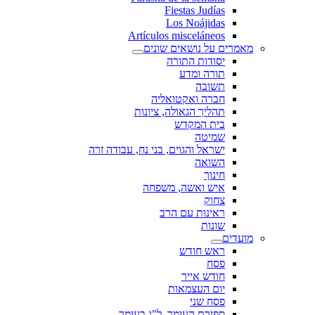
Fiestas Judías
Los Noájidas
Artículos misceláneos
מאמרים על נושאים שונים
יסודות התורה
תורה ומדע
תשובה
חברה ואקטואליה
תהליך הגאולה, ציונות
בית המקדש
שמיטה
ישראל והגוים, בני נח, עבודה זרה
השואה
חינוך
איש ואשה, משפחה
צחוק
ראינות עם הרב
שונות
מועדים
ראש חודש
פסח
חודש אייר
יום העצמאות
פסח שני
ספירת העומר, ל"ג בעומר