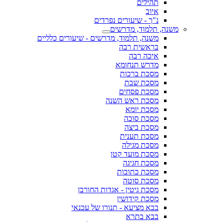
תהילים
איוב
נ"ך - שיעורים נפרדים
משנה, תלמוד, מדרשים
משנה, תלמוד, מדרשים - שיעורים כלליים
בראשית רבה
איכה רבה
מדרש תנחומא
מסכת ברכות
מסכת שבת
מסכת פסחים
מסכת ראש השנה
מסכת יומא
מסכת סוכה
מסכת ביצה
מסכת תענית
מסכת מגילה
מסכת מועד קטן
מסכת חגיגה
מסכת כתובות
מסכת סוטה
מסכת גיטין - אגדות החורבן
מסכת קידושין
בבא מציעא - תנורו של עכנאי
בבא בתרא