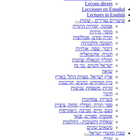
Leçons divers
Lecciones en Español
Lectures in English
שיעורים נפרדים - שונות
אמונה, יסודות התורה
מוסר, מידות
תורה ומדע, אבולוציה
תשובה והלכותיה
דיבור, שפה, אותיות
חברה, אקטואליה
תהליך הגאולה וציונות
ישראל והגוים, בני נח
שואה
ארץ ישראל, מצוות התל' בארץ
בית המקדש, כהנים, קורבנות
זוגיות, משפחה, צניעות
חינוך
כשרות, צמחונות
ספר תורה, תפילין, מזוזה, ציצית
גשם, מיים, סביבה, גיאוגרפיה
אומנות, ספורט, פנאי
שאלות ותשובות - הקלטות
נושאים שונים
שבת ומועדי ישראל
שבת