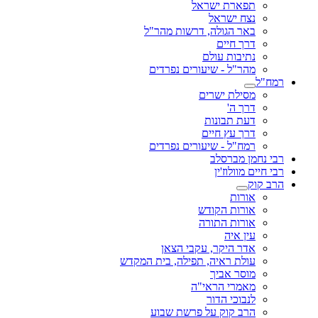
תפארת ישראל
נצח ישראל
באר הגולה, דרשות מהר"ל
דרך חיים
נתיבות עולם
מהר"ל - שיעורים נפרדים
רמח"ל
מסילת ישרים
דרך ה'
דעת תבונות
דרך עץ חיים
רמח"ל - שיעורים נפרדים
רבי נחמן מברסלב
רבי חיים מוולוז'ין
הרב קוק
אורות
אורות הקודש
אורות התורה
עין איה
אדר היקר, עקבי הצאן
עולת ראיה, תפילה, בית המקדש
מוסר אביך
מאמרי הראי"ה
לנבוכי הדור
הרב קוק על פרשת שבוע