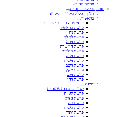
פרשת החודש
תורה, נביאים וכתובים
תנ"ך - כללי, ביקורת המקרא
בראשית
בראשית - סדרות שיעורים
פרשת בראשית
פרשת נח
פרשת לך לך
פרשת וירא
פרשת חיי שרה
פרשת תולדות
פרשת ויצא
פרשת וישלח
פרשת וישב
פרשת מקץ
פרשת ויגש
פרשת ויחי
שמות
שמות - סדרות שיעורים
פרשת שמות
פרשת וארא
פרשת בא
פרשת בשלח
פרשת יתרו
פרשת משפטים