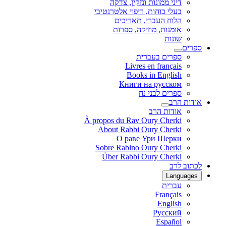
דיני ממונות ונזקין, צדקה
בעלי כוחות, ריפוי אלטרנטיבי
הלוח העברי, תאריכים
אומנות, מוזיקה, ספרות
שונות
ספרים
ספרים בעברית
Livres en français
Books in English
Книги на русском
ספרים לבני נח
אודות הרב
אודות הרב
À propos du Rav Oury Cherki
About Rabbi Oury Cherki
О раве Ури Шерки
Sobre Rabino Oury Cherki
Über Rabbi Oury Cherki
לכתוב לרב
Languages
עברית
Français
English
Русский
Español