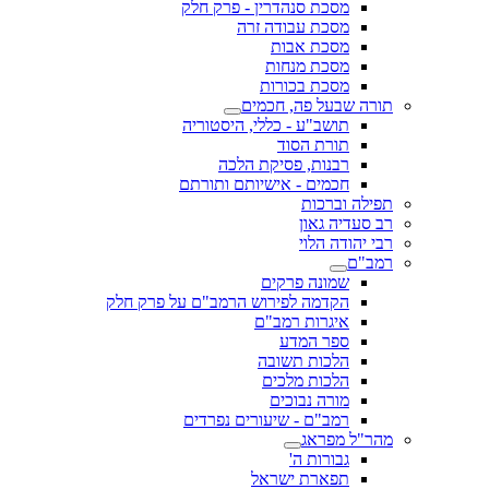
מסכת סנהדרין - פרק חלק
מסכת עבודה זרה
מסכת אבות
מסכת מנחות
מסכת בכורות
תורה שבעל פה, חכמים
תושב"ע - כללי, היסטוריה
תורת הסוד
רבנות, פסיקת הלכה
חכמים - אישיותם ותורתם
תפילה וברכות
רב סעדיה גאון
רבי יהודה הלוי
רמב"ם
שמונה פרקים
הקדמה לפירוש הרמב"ם על פרק חלק
איגרות רמב"ם
ספר המדע
הלכות תשובה
הלכות מלכים
מורה נבוכים
רמב"ם - שיעורים נפרדים
מהר"ל מפראג
גבורות ה'
תפארת ישראל