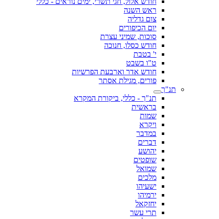
חודש אלול, חגי תשרי, ימים נוראים - כללי
ראש השנה
צום גדליה
יום הכיפורים
סוכות, שמיני עצרת
חודש כסלו, חנוכה
י' בטבת
ט"ו בשבט
חודש אדר וארבעת הפרשיות
פורים, מגילת אסתר
תנ"ך
תנ"ך - כללי, ביקורת המקרא
בראשית
שמות
ויקרא
במדבר
דברים
יהושע
שופטים
שמואל
מלכים
ישעיהו
ירמיהו
יחזקאל
תרי עשר