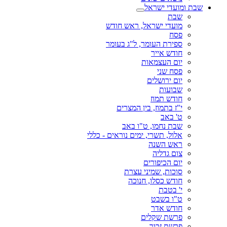
שבת ומועדי ישראל
שבת
מועדי ישראל, ראש חודש
פסח
ספירת העומר, ל"ג בעומר
חודש אייר
יום העצמאות
פסח שני
יום ירושלים
שבועות
חודש תמוז
י"ז בתמוז, בין המצרים
ט' באב
שבת נחמו, ט"ו באב
אלול, תשרי, ימים נוראים - כללי
ראש השנה
צום גדליה
יום הכיפורים
סוכות, שמיני עצרת
חודש כסלו, חנוכה
י' בטבת
ט"ו בשבט
חודש אדר
פרשת שקלים
פרשת זכור