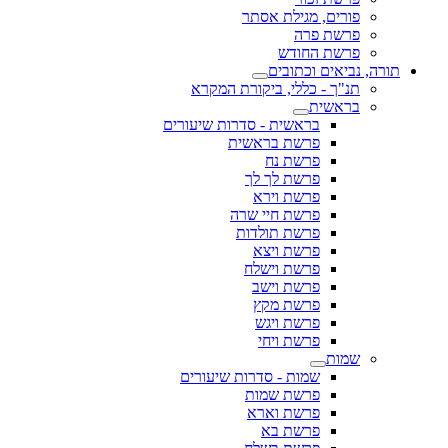
פורים, מגילת אסתר
פרשת פרה
פרשת החודש
תורה, נביאים וכתובים
תנ"ך - כללי, ביקורת המקרא
בראשית
בראשית - סדרות שיעורים
פרשת בראשית
פרשת נח
פרשת לך לך
פרשת וירא
פרשת חיי שרה
פרשת תולדות
פרשת ויצא
פרשת וישלח
פרשת וישב
פרשת מקץ
פרשת ויגש
פרשת ויחי
שמות
שמות - סדרות שיעורים
פרשת שמות
פרשת וארא
פרשת בא