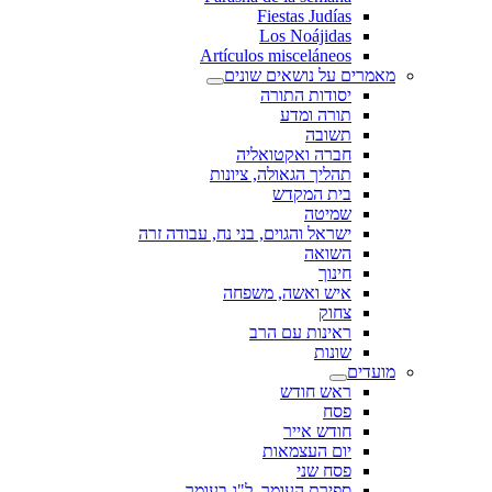
Fiestas Judías
Los Noájidas
Artículos misceláneos
מאמרים על נושאים שונים
יסודות התורה
תורה ומדע
תשובה
חברה ואקטואליה
תהליך הגאולה, ציונות
בית המקדש
שמיטה
ישראל והגוים, בני נח, עבודה זרה
השואה
חינוך
איש ואשה, משפחה
צחוק
ראינות עם הרב
שונות
מועדים
ראש חודש
פסח
חודש אייר
יום העצמאות
פסח שני
ספירת העומר, ל"ג בעומר