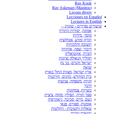
Rav Kook
(Rav Askenazi (Manitou
Leçons divers
Lecciones en Español
Lectures in English
שיעורים נפרדים - שונות
אמונה, יסודות התורה
מוסר, מידות
תורה ומדע, אבולוציה
תשובה והלכותיה
דיבור, שפה, אותיות
חברה, אקטואליה
תהליך הגאולה וציונות
ישראל והגוים, בני נח
שואה
ארץ ישראל, מצוות התל' בארץ
בית המקדש, כהנים, קורבנות
זוגיות, משפחה, צניעות
חינוך
כשרות, צמחונות
ספר תורה, תפילין, מזוזה, ציצית
גשם, מיים, סביבה, גיאוגרפיה
אומנות, ספורט, פנאי
שאלות ותשובות - הקלטות
נושאים שונים