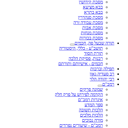
מסכת קידושין
בבא מציעא
בבא בתרא
מסכת סנהדרין
מסכת עבודה זרה
מסכת אבות
מסכת מנחות
מסכת בכורות
תורה שבעל פה, חכמים
תושב"ע - כללי, היסטוריה
תורת הסוד
רבנות, פסיקת הלכה
חכמים - אישיותם ותורתם
תפילה וברכות
רב סעדיה גאון
רבי יהודה הלוי
רמב"ם
שמונה פרקים
הקדמה לפירוש על פרק חלק
איגרות רמב"ם
ספר המדע
הלכות תשובה
הלכות מלכים
מורה נבוכים
רמב"ם - שיעורים נפרדים