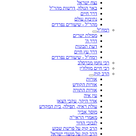
נצח ישראל
באר הגולה, דרשות מהר"ל
דרך חיים
נתיבות עולם
מהר"ל - שיעורים נפרדים
רמח"ל
מסילת ישרים
דרך ה'
דעת תבונות
דרך עץ חיים
רמח"ל - שיעורים נפרדים
רבי נחמן מברסלב
רבי חיים מוולוז'ין
הרב קוק
אורות
אורות הקודש
אורות התורה
עין איה
אדר היקר, עקבי הצאן
עולת ראיה, תפילה, בית המקדש
מוסר אביך
מאמרי הראי"ה
לנבוכי הדור
הרב קוק על פרשת שבוע
הרב קוק על מועדי ישראל