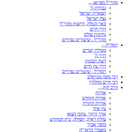
מהר"ל מפראג
גבורות ה'
תפארת ישראל
נצח ישראל
באר הגולה, דרשות מהר"ל
דרך חיים
נתיבות עולם
מהר"ל - שיעורים נפרדים
רמח"ל
מסילת ישרים
דרך ה'
דעת תבונות
דרך עץ חיים
רמח"ל - שיעורים נפרדים
רבי נחמן מברסלב
רבי חיים מוולוז'ין
הרב קוק
אורות
אורות הקודש
אורות התורה
עין איה
אדר היקר, עקבי הצאן
עולת ראיה, תפילה, בית המקדש
מוסר אביך
מאמרי הראי"ה