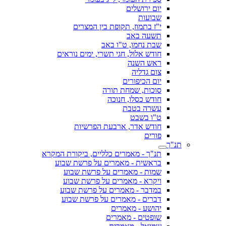
יום ירושלים
שבועות
י"ז בתמוז, תקופת בין המצרים
תשעה באב
שבת נחמו, ט"ו באב
חודש אלול, חגי תשרי, ימים נוראים
ראש השנה
צום גדליה
יום הכיפורים
סוכות, שמחת תורה
חודש כסלו, חנוכה
עשרה בטבת
ט"ו בשבט
חודש אדר, ארבעת הפרשיות
פורים
תנ"ך
תנ"ך - מאמרים כלליים, ביקורת המקרא
בראשית - מאמרים על פרשת שבוע
שמות - מאמרים על פרשת שבוע
ויקרא - מאמרים על פרשת שבוע
במדבר - מאמרים על פרשת שבוע
דברים - מאמרים על פרשת שבוע
יהושע - מאמרים
שופטים - מאמרים