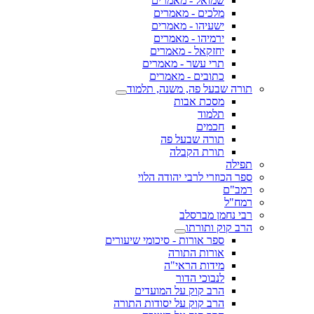
שמואל - מאמרים
מלכים - מאמרים
ישעיהו - מאמרים
ירמיהו - מאמרים
יחזקאל - מאמרים
תרי עשר - מאמרים
כתובים - מאמרים
תורה שבעל פה, משנה, תלמוד
מסכת אבות
תלמוד
חכמים
תורה שבעל פה
תורת הקבלה
תפילה
ספר הכוזרי לרבי יהודה הלוי
רמב"ם
רמח"ל
רבי נחמן מברסלב
הרב קוק ותורתו
ספר אורות - סיכומי שיעורים
אורות התורה
מידות הראי"ה
לנבוכי הדור
הרב קוק על המועדים
הרב קוק על יסודות התורה