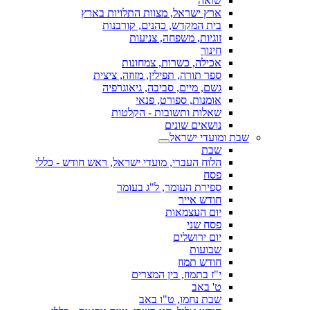
שואה
ארץ ישראל, מצוות התלויות בארץ
בית המקדש, כהנים, קורבנות
זוגיות, משפחה, צניעות
חינוך
אכילה, כשרות, צמחונות
ספר תורה, תפילין, מזוזה, ציצית
גשם, מיים, סביבה, גיאוגרפיה
אומנות, ספורט, פנאי
שאלות ותשובות - הקלטות
נושאים שונים
שבת ומועדי ישראל
שבת
הלוח העברי, מועדי ישראל, ראש חודש - כללי
פסח
ספירת העומר, ל"ג בעומר
חודש אייר
יום העצמאות
פסח שני
יום ירושלים
שבועות
חודש תמוז
י"ז בתמוז, בין המצרים
ט' באב
שבת נחמו, ט"ו באב