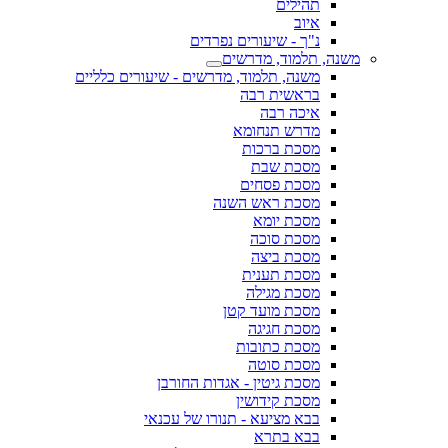
תהילים
איוב
נ"ך - שיעורים נפרדים
משנה, תלמוד, מדרשים
משנה, תלמוד, מדרשים - שיעורים כלליים
בראשית רבה
איכה רבה
מדרש תנחומא
מסכת ברכות
מסכת שבת
מסכת פסחים
מסכת ראש השנה
מסכת יומא
מסכת סוכה
מסכת ביצה
מסכת תענית
מסכת מגילה
מסכת מועד קטן
מסכת חגיגה
מסכת כתובות
מסכת סוטה
מסכת גיטין - אגדות החורבן
מסכת קידושין
בבא מציעא - תנורו של עכנאי
בבא בתרא