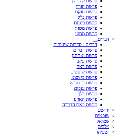
פרשת שלח לך
פרשת קורח
פרשת חוקת
פרשת בלק
פרשת פינחס
פרשת מטות
פרשת מסעי
דברים
דברים - סדרות שיעורים
פרשת דברים
פרשת ואתחנן
פרשת עקב
פרשת ראה
פרשת שופטים
פרשת כי תצא
פרשת כי תבוא
פרשת נצבים
פרשת וילך
פרשת האזינו
פרשת וזאת הברכה
יהושע
שופטים
שמואל
מלכים
ישעיהו