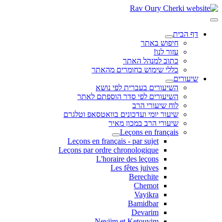
דף הבית
חיפוש באתר
עזור לנו!
כתוב למנהל האתר
כללי שימוש בחומרים מהאתר
שיעורים
השיעורים בעברית לפי נושא
השיעורים לפי סדר הוספתם לאתר
לוח שיעורי הרב
שיעור יומי ועדכונים בוואטסאפ וטלגרם
שיעורי הרב במכון מאיר
Leçons en français
Leçons en français - par sujet
Leçons par ordre chronologique
L'horaire des leçons
Les fêtes juives
Berechite
Chemot
Vayikra
Bamidbar
Devarim
Neviim et Ketouvim