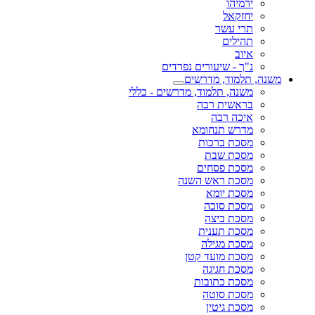
ירמיהו
יחזקאל
תרי עשר
תהילים
איוב
נ"ך - שיעורים נפרדים
משנה, תלמוד, מדרשים
משנה, תלמוד, מדרשים - כללי
בראשית רבה
איכה רבה
מדרש תנחומא
מסכת ברכות
מסכת שבת
מסכת פסחים
מסכת ראש השנה
מסכת יומא
מסכת סוכה
מסכת ביצה
מסכת תענית
מסכת מגילה
מסכת מועד קטן
מסכת חגיגה
מסכת כתובות
מסכת סוטה
מסכת גיטין