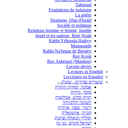
Talmoud
Fondations du judaisme
La prière
Sionisme, l'état d'Israël
Société et politique
Relations homme et femme, famille
Israel et les nations, Bnei Noah
Rabbi Yéhouda Halévy
Maimonide
Rabbi Na'hman de Breslev
Rav Kook
(Rav Askenazi (Manitou
Leçons divers
Lectures in English
Lecciones en Español
שיעורים נפרדים - שונות
אמונה, יסודות התורה
מוסר, מידות
תורה ומדע, אבולוציה
תשובה והלכותיה
דיבור, שפה, אותיות
חברה, אקטואליה
תהליך הגאולה וציונות
ישראל והגוים, בני נח