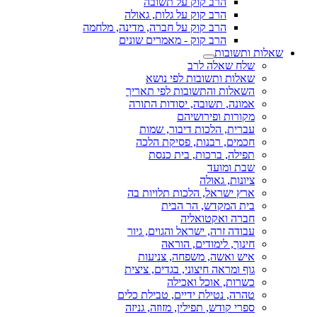
הרב קוק על תשובה
הרב קוק על גלות, גאולה
הרב קוק על חברה, מדינה, מלחמה
הרב קוק - מאמרים שונים
שאלות ותשובות
שלח שאלה לרב
שאלות ותשובות לפי נושא
השאלות והתשובות לפי תאריך
אמונה, תשובה, יסודות התורה
מקורות ופירושיהם
עברית, הלכות דיבור, שמות
חכמים, רבנות, פסיקת הלכה
תפילה, ברכות, בית כנסת
שבת ומועד
ציונות, גאולה
ארץ ישראל, הלכות תלויות בה
בית המקדש, הר הבית
חברה ואקטואליה
עבודה זרה, ישראל והגוים, גיור
חינוך, לימודים, הוראה
איש ואשה, משפחה, צניעות
גוף ומראה חיצוני, בגדים, ציצית
כשרות, אוכל ואכילה
טהרה, נטילת ידיים, טבילת כלים
ספרי קודש, תפילין, מזוזה, גניזה