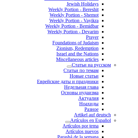
Jewish Holidays
Weekly Portion - Bereshit
Weekly Portion - Shemot
Weekly Portion - Vayikra
Weekly Portion - Bemidbar
Weekly Portion - Devarim
Prayer
Foundations of Judaism
Zionism, Redemption
Israel and the Nations
Miscellaneous articles
Статьи на русском
Статьи по темам
Новые статьи
Еврейские даты и праздники
Недельная глава
Основы иудаизма
Актуалия
Ноахиды
Разное
Artikel auf deutsch
Artículos en Español
Artículos por tema
Artículos nuevos
Parashá de la semana