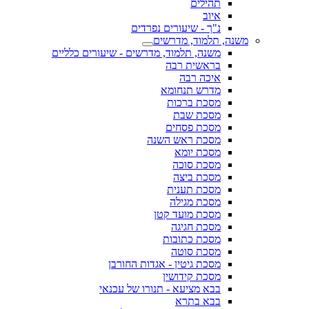
תהילים
איוב
נ"ך - שיעורים נפרדים
משנה, תלמוד, מדרשים
משנה, תלמוד, מדרשים - שיעורים כלליים
בראשית רבה
איכה רבה
מדרש תנחומא
מסכת ברכות
מסכת שבת
מסכת פסחים
מסכת ראש השנה
מסכת יומא
מסכת סוכה
מסכת ביצה
מסכת תענית
מסכת מגילה
מסכת מועד קטן
מסכת חגיגה
מסכת כתובות
מסכת סוטה
מסכת גיטין - אגדות החורבן
מסכת קידושין
בבא מציעא - תנורו של עכנאי
בבא בתרא