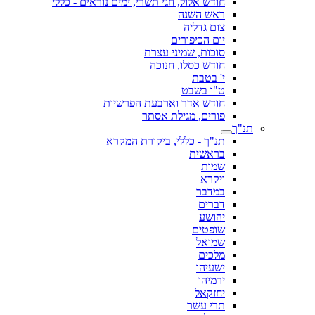
חודש אלול, חגי תשרי, ימים נוראים - כללי
ראש השנה
צום גדליה
יום הכיפורים
סוכות, שמיני עצרת
חודש כסלו, חנוכה
י' בטבת
ט"ו בשבט
חודש אדר וארבעת הפרשיות
פורים, מגילת אסתר
תנ"ך
תנ"ך - כללי, ביקורת המקרא
בראשית
שמות
ויקרא
במדבר
דברים
יהושע
שופטים
שמואל
מלכים
ישעיהו
ירמיהו
יחזקאל
תרי עשר