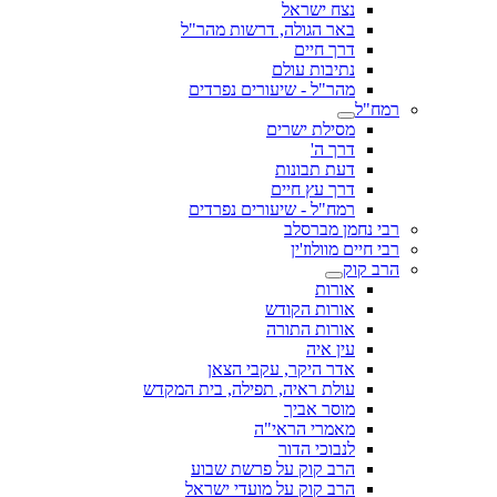
נצח ישראל
באר הגולה, דרשות מהר"ל
דרך חיים
נתיבות עולם
מהר"ל - שיעורים נפרדים
רמח"ל
מסילת ישרים
דרך ה'
דעת תבונות
דרך עץ חיים
רמח"ל - שיעורים נפרדים
רבי נחמן מברסלב
רבי חיים מוולוז'ין
הרב קוק
אורות
אורות הקודש
אורות התורה
עין איה
אדר היקר, עקבי הצאן
עולת ראיה, תפילה, בית המקדש
מוסר אביך
מאמרי הראי"ה
לנבוכי הדור
הרב קוק על פרשת שבוע
הרב קוק על מועדי ישראל