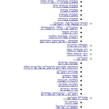
מסכת סנהדרין - פרק חלק
מסכת עבודה זרה
מסכת אבות
מסכת מנחות
מסכת בכורות
תורה שבעל פה, חכמים
תושב"ע - כללי, היסטוריה
תורת הסוד
רבנות, פסיקת הלכה
חכמים - אישיותם ותורתם
תפילה וברכות
רב סעדיה גאון
רבי יהודה הלוי
רמב"ם
שמונה פרקים
הקדמה לפירוש הרמב"ם על פרק חלק
איגרות רמב"ם
ספר המדע
הלכות תשובה
הלכות מלכים
מורה נבוכים
רמב"ם - שיעורים נפרדים
מהר"ל מפראג
גבורות ה'
תפארת ישראל