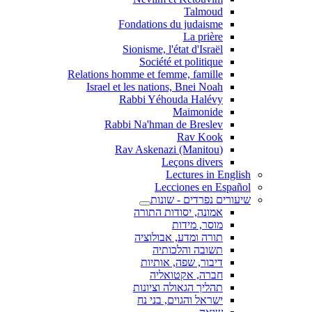
Talmoud
Fondations du judaisme
La prière
Sionisme, l'état d'Israël
Société et politique
Relations homme et femme, famille
Israel et les nations, Bnei Noah
Rabbi Yéhouda Halévy
Maimonide
Rabbi Na'hman de Breslev
Rav Kook
(Rav Askenazi (Manitou
Leçons divers
Lectures in English
Lecciones en Español
שיעורים נפרדים - שונות
אמונה, יסודות התורה
מוסר, מידות
תורה ומדע, אבולוציה
תשובה והלכותיה
דיבור, שפה, אותיות
חברה, אקטואליה
תהליך הגאולה וציונות
ישראל והגוים, בני נח