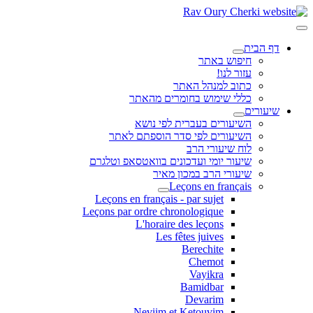
דף הבית
חיפוש באתר
עזור לנו!
כתוב למנהל האתר
כללי שימוש בחומרים מהאתר
שיעורים
השיעורים בעברית לפי נושא
השיעורים לפי סדר הוספתם לאתר
לוח שיעורי הרב
שיעור יומי ועדכונים בוואטסאפ וטלגרם
שיעורי הרב במכון מאיר
Leçons en français
Leçons en français - par sujet
Leçons par ordre chronologique
L'horaire des leçons
Les fêtes juives
Berechite
Chemot
Vayikra
Bamidbar
Devarim
Neviim et Ketouvim