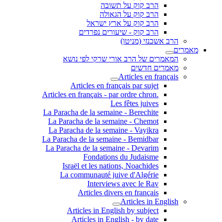
הרב קוק על תשובה
הרב קוק על הגאולה
הרב קוק על ארץ ישראל
הרב קוק - שיעורים נפרדים
הרב אשכנזי (מניטו)
מאמרים
המאמרים של הרב אורי שרקי לפי נושא
מאמרים חדשים
Articles en français
Articles en français par sujet
.Articles en français - par ordre chron
Les fêtes juives
La Paracha de la semaine - Berechite
La Paracha de la semaine - Chemot
La Paracha de la semaine - Vayikra
La Paracha de la semaine - Bemidbar
La Paracha de la semaine - Devarim
Fondations du Judaisme
Israël et les nations, Noachides
La communauté juive d'Algérie
Interviews avec le Rav
Articles divers en français
Articles in English
Articles in English by subject
Articles in English - by date