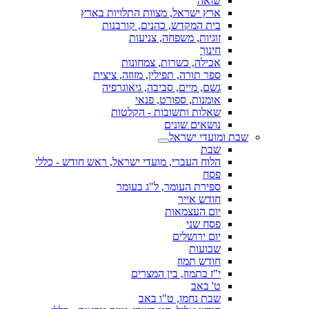
שואה
ארץ ישראל, מצוות התלויות בארץ
בית המקדש, כהנים, קורבנות
זוגיות, משפחה, צניעות
חינוך
אכילה, כשרות, צמחונות
ספר תורה, תפילין, מזוזה, ציצית
גשם, מיים, סביבה, גיאוגרפיה
אומנות, ספורט, פנאי
שאלות ותשובות - הקלטות
נושאים שונים
שבת ומועדי ישראל
שבת
הלוח העברי, מועדי ישראל, ראש חודש - כללי
פסח
ספירת העומר, ל"ג בעומר
חודש אייר
יום העצמאות
פסח שני
יום ירושלים
שבועות
חודש תמוז
י"ז בתמוז, בין המצרים
ט' באב
שבת נחמו, ט"ו באב