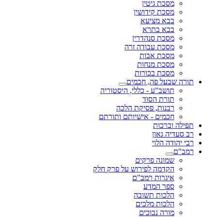
מסכת גיטין
מסכת קידושין
בבא מציעא
בבא בתרא
מסכת סנהדרין
מסכת עבודה זרה
מסכת אבות
מסכת מנחות
מסכת בכורות
תורה שבעל פה, חכמים
תושב"ע - כללי, היסטוריה
תורת הסוד
רבנות, פסיקת הלכה
חכמים - אישיותם ותורתם
תפילה וברכות
רב סעדיה גאון
רבי יהודה הלוי
רמב"ם
שמונה פרקים
הקדמה לפירוש על פרק חלק
איגרות רמב"ם
ספר המדע
הלכות תשובה
הלכות מלכים
מורה נבוכים