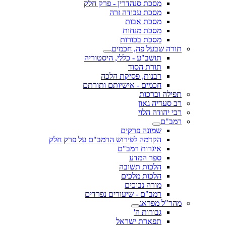
מסכת סנהדרין - פרק חלק
מסכת עבודה זרה
מסכת אבות
מסכת מנחות
מסכת בכורות
תורה שבעל פה, חכמים
תושב"ע - כללי, היסטוריה
תורת הסוד
רבנות, פסיקת הלכה
חכמים - אישיותם ותורתם
תפילה וברכות
רב סעדיה גאון
רבי יהודה הלוי
רמב"ם
שמונה פרקים
הקדמה לפירוש הרמב"ם על פרק חלק
איגרות רמב"ם
ספר המדע
הלכות תשובה
הלכות מלכים
מורה נבוכים
רמב"ם - שיעורים נפרדים
מהר"ל מפראג
גבורות ה'
תפארת ישראל