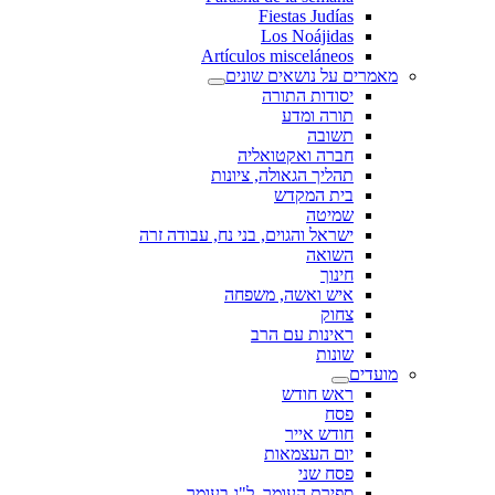
Fiestas Judías
Los Noájidas
Artículos misceláneos
מאמרים על נושאים שונים
יסודות התורה
תורה ומדע
תשובה
חברה ואקטואליה
תהליך הגאולה, ציונות
בית המקדש
שמיטה
ישראל והגוים, בני נח, עבודה זרה
השואה
חינוך
איש ואשה, משפחה
צחוק
ראינות עם הרב
שונות
מועדים
ראש חודש
פסח
חודש אייר
יום העצמאות
פסח שני
ספירת העומר, ל"ג בעומר