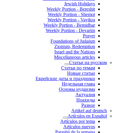
Jewish Holidays
Weekly Portion - Bereshit
Weekly Portion - Shemot
Weekly Portion - Vayikra
Weekly Portion - Bemidbar
Weekly Portion - Devarim
Prayer
Foundations of Judaism
Zionism, Redemption
Israel and the Nations
Miscellaneous articles
Статьи на русском
Статьи по темам
Новые статьи
Еврейские даты и праздники
Недельная глава
Основы иудаизма
Актуалия
Ноахиды
Разное
Artikel auf deutsch
Artículos en Español
Artículos por tema
Artículos nuevos
Parashá de la semana