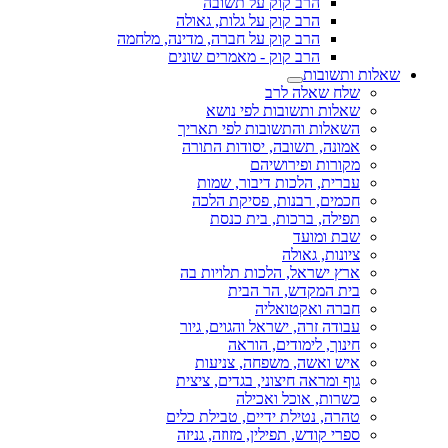
הרב קוק על תשובה
הרב קוק על גלות, גאולה
הרב קוק על חברה, מדינה, מלחמה
הרב קוק - מאמרים שונים
שאלות ותשובות
שלח שאלה לרב
שאלות ותשובות לפי נושא
השאלות והתשובות לפי תאריך
אמונה, תשובה, יסודות התורה
מקורות ופירושיהם
עברית, הלכות דיבור, שמות
חכמים, רבנות, פסיקת הלכה
תפילה, ברכות, בית כנסת
שבת ומועד
ציונות, גאולה
ארץ ישראל, הלכות תלויות בה
בית המקדש, הר הבית
חברה ואקטואליה
עבודה זרה, ישראל והגוים, גיור
חינוך, לימודים, הוראה
איש ואשה, משפחה, צניעות
גוף ומראה חיצוני, בגדים, ציצית
כשרות, אוכל ואכילה
טהרה, נטילת ידיים, טבילת כלים
ספרי קודש, תפילין, מזוזה, גניזה