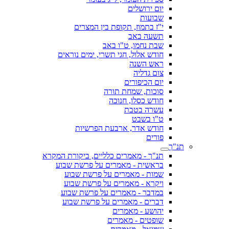
יום ירושלים
שבועות
י"ז בתמוז, תקופת בין המצרים
תשעה באב
שבת נחמו, ט"ו באב
חודש אלול, חגי תשרי, ימים נוראים
ראש השנה
צום גדליה
יום הכיפורים
סוכות, שמחת תורה
חודש כסלו, חנוכה
עשרה בטבת
ט"ו בשבט
חודש אדר, ארבעת הפרשיות
פורים
תנ"ך
תנ"ך - מאמרים כלליים, ביקורת המקרא
בראשית - מאמרים על פרשת שבוע
שמות - מאמרים על פרשת שבוע
ויקרא - מאמרים על פרשת שבוע
במדבר - מאמרים על פרשת שבוע
דברים - מאמרים על פרשת שבוע
יהושע - מאמרים
שופטים - מאמרים