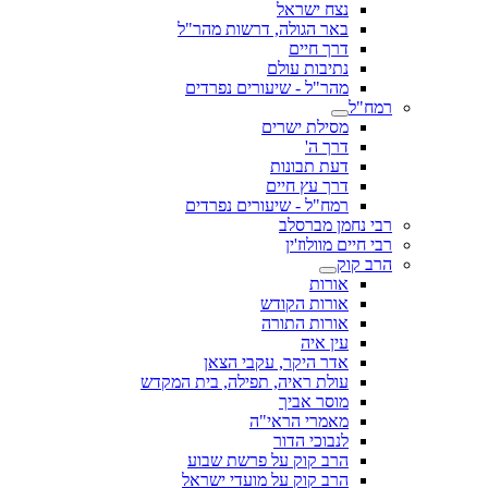
נצח ישראל
באר הגולה, דרשות מהר"ל
דרך חיים
נתיבות עולם
מהר"ל - שיעורים נפרדים
רמח"ל
מסילת ישרים
דרך ה'
דעת תבונות
דרך עץ חיים
רמח"ל - שיעורים נפרדים
רבי נחמן מברסלב
רבי חיים מוולוז'ין
הרב קוק
אורות
אורות הקודש
אורות התורה
עין איה
אדר היקר, עקבי הצאן
עולת ראיה, תפילה, בית המקדש
מוסר אביך
מאמרי הראי"ה
לנבוכי הדור
הרב קוק על פרשת שבוע
הרב קוק על מועדי ישראל