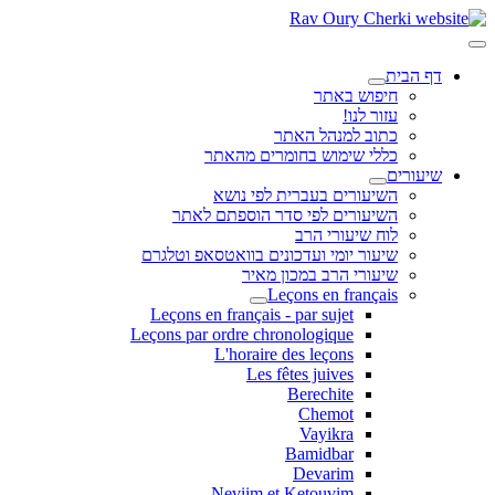
דף הבית
חיפוש באתר
עזור לנו!
כתוב למנהל האתר
כללי שימוש בחומרים מהאתר
שיעורים
השיעורים בעברית לפי נושא
השיעורים לפי סדר הוספתם לאתר
לוח שיעורי הרב
שיעור יומי ועדכונים בוואטסאפ וטלגרם
שיעורי הרב במכון מאיר
Leçons en français
Leçons en français - par sujet
Leçons par ordre chronologique
L'horaire des leçons
Les fêtes juives
Berechite
Chemot
Vayikra
Bamidbar
Devarim
Neviim et Ketouvim