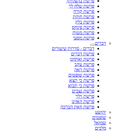
פרשת בהעלותך
פרשת שלח לך
פרשת קורח
פרשת חוקת
פרשת בלק
פרשת פינחס
פרשת מטות
פרשת מסעי
דברים
דברים - סדרות שיעורים
פרשת דברים
פרשת ואתחנן
פרשת עקב
פרשת ראה
פרשת שופטים
פרשת כי תצא
פרשת כי תבוא
פרשת נצבים
פרשת וילך
פרשת האזינו
פרשת וזאת הברכה
יהושע
שופטים
שמואל
מלכים