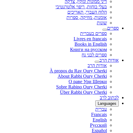
דיני ממונות ונזקין, צדקה
בעלי כוחות, ריפוי אלטרנטיבי
הלוח העברי, תאריכים
אומנות, מוזיקה, ספרות
שונות
ספרים
ספרים בעברית
Livres en français
Books in English
Книги на русском
ספרים לבני נח
אודות הרב
אודות הרב
À propos du Rav Oury Cherki
About Rabbi Oury Cherki
О раве Ури Шерки
Sobre Rabino Oury Cherki
Über Rabbi Oury Cherki
לכתוב לרב
Languages
עברית
Français
English
Русский
Español