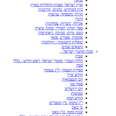
שואה
ארץ ישראל, מצוות התלויות בארץ
בית המקדש, כהנים, קורבנות
זוגיות, משפחה, צניעות
חינוך
אכילה, כשרות, צמחונות
ספר תורה, תפילין, מזוזה, ציצית
גשם, מיים, סביבה, גיאוגרפיה
אומנות, ספורט, פנאי
שאלות ותשובות - הקלטות
נושאים שונים
שבת ומועדי ישראל
שבת
הלוח העברי, מועדי ישראל, ראש חודש - כללי
פסח
ספירת העומר, ל"ג בעומר
חודש אייר
יום העצמאות
פסח שני
יום ירושלים
שבועות
חודש תמוז
י"ז בתמוז, בין המצרים
ט' באב
שבת נחמו, ט"ו באב