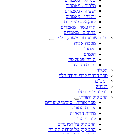
שמואל - מאמרים
מלכים - מאמרים
ישעיהו - מאמרים
ירמיהו - מאמרים
יחזקאל - מאמרים
תרי עשר - מאמרים
כתובים - מאמרים
תורה שבעל פה, משנה, תלמוד
מסכת אבות
תלמוד
חכמים
תורה שבעל פה
תורת הקבלה
תפילה
ספר הכוזרי לרבי יהודה הלוי
רמב"ם
רמח"ל
רבי נחמן מברסלב
הרב קוק ותורתו
ספר אורות - סיכומי שיעורים
אורות התורה
מידות הראי"ה
לנבוכי הדור
הרב קוק על המועדים
הרב קוק על יסודות התורה