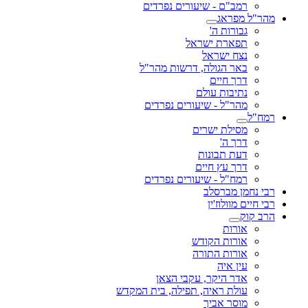
רמב"ם - שיעורים נפרדים
מהר"ל מפראג
גבורות ה'
תפארת ישראל
נצח ישראל
באר הגולה, דרשות מהר"ל
דרך חיים
נתיבות עולם
מהר"ל - שיעורים נפרדים
רמח"ל
מסילת ישרים
דרך ה'
דעת תבונות
דרך עץ חיים
רמח"ל - שיעורים נפרדים
רבי נחמן מברסלב
רבי חיים מוולוז'ין
הרב קוק
אורות
אורות הקודש
אורות התורה
עין איה
אדר היקר, עקבי הצאן
עולת ראיה, תפילה, בית המקדש
מוסר אביך