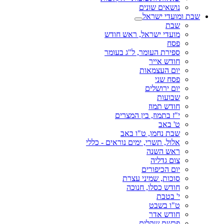
נושאים שונים
שבת ומועדי ישראל
שבת
מועדי ישראל, ראש חודש
פסח
ספירת העומר, ל"ג בעומר
חודש אייר
יום העצמאות
פסח שני
יום ירושלים
שבועות
חודש תמוז
י"ז בתמוז, בין המצרים
ט' באב
שבת נחמו, ט"ו באב
אלול, תשרי, ימים נוראים - כללי
ראש השנה
צום גדליה
יום הכיפורים
סוכות, שמיני עצרת
חודש כסלו, חנוכה
י' בטבת
ט"ו בשבט
חודש אדר
פרשת שקלים