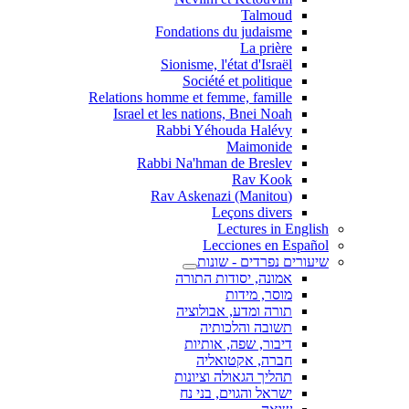
Talmoud
Fondations du judaisme
La prière
Sionisme, l'état d'Israël
Société et politique
Relations homme et femme, famille
Israel et les nations, Bnei Noah
Rabbi Yéhouda Halévy
Maimonide
Rabbi Na'hman de Breslev
Rav Kook
(Rav Askenazi (Manitou
Leçons divers
Lectures in English
Lecciones en Español
שיעורים נפרדים - שונות
אמונה, יסודות התורה
מוסר, מידות
תורה ומדע, אבולוציה
תשובה והלכותיה
דיבור, שפה, אותיות
חברה, אקטואליה
תהליך הגאולה וציונות
ישראל והגוים, בני נח