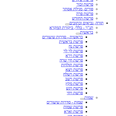
פרשת זכור
פורים, מגילת אסתר
פרשת פרה
פרשת החודש
תורה, נביאים וכתובים
תנ"ך - כללי, ביקורת המקרא
בראשית
בראשית - סדרות שיעורים
פרשת בראשית
פרשת נח
פרשת לך לך
פרשת וירא
פרשת חיי שרה
פרשת תולדות
פרשת ויצא
פרשת וישלח
פרשת וישב
פרשת מקץ
פרשת ויגש
פרשת ויחי
שמות
שמות - סדרות שיעורים
פרשת שמות
פרשת וארא