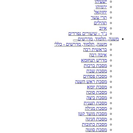
ישעיהו
ירמיהו
יחזקאל
תרי עשר
תהילים
איוב
נ"ך - שיעורים נפרדים
משנה, תלמוד, מדרשים
משנה, תלמוד, מדרשים - כללי
בראשית רבה
איכה רבה
מדרש תנחומא
מסכת ברכות
מסכת שבת
מסכת פסחים
מסכת ראש השנה
מסכת יומא
מסכת סוכה
מסכת ביצה
מסכת תענית
מסכת מגילה
מסכת מועד קטן
מסכת חגיגה
מסכת כתובות
מסכת סוטה