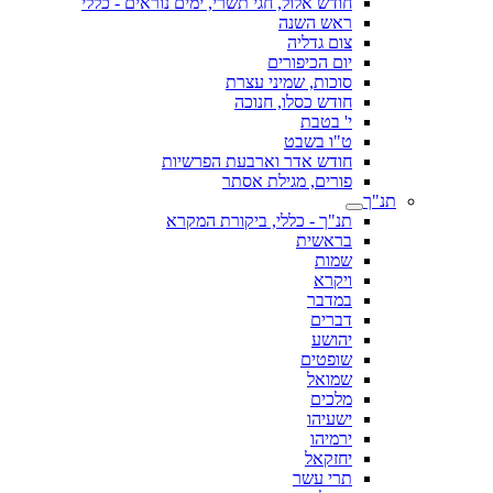
חודש אלול, חגי תשרי, ימים נוראים - כללי
ראש השנה
צום גדליה
יום הכיפורים
סוכות, שמיני עצרת
חודש כסלו, חנוכה
י' בטבת
ט"ו בשבט
חודש אדר וארבעת הפרשיות
פורים, מגילת אסתר
תנ"ך
תנ"ך - כללי, ביקורת המקרא
בראשית
שמות
ויקרא
במדבר
דברים
יהושע
שופטים
שמואל
מלכים
ישעיהו
ירמיהו
יחזקאל
תרי עשר