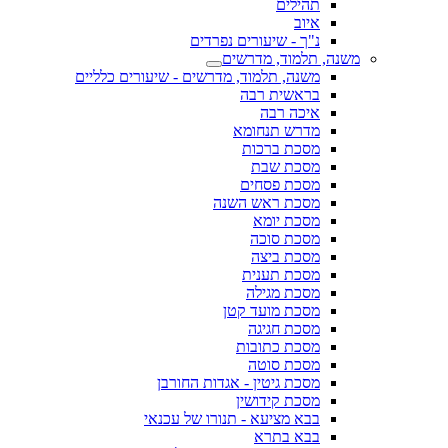
תהילים
איוב
נ"ך - שיעורים נפרדים
משנה, תלמוד, מדרשים
משנה, תלמוד, מדרשים - שיעורים כלליים
בראשית רבה
איכה רבה
מדרש תנחומא
מסכת ברכות
מסכת שבת
מסכת פסחים
מסכת ראש השנה
מסכת יומא
מסכת סוכה
מסכת ביצה
מסכת תענית
מסכת מגילה
מסכת מועד קטן
מסכת חגיגה
מסכת כתובות
מסכת סוטה
מסכת גיטין - אגדות החורבן
מסכת קידושין
בבא מציעא - תנורו של עכנאי
בבא בתרא