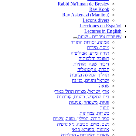
Rabbi Na'hman de Breslev
Rav Kook
(Rav Askenazi (Manitou
Leçons divers
Lecciones en Español
Lectures in English
שיעורים נפרדים - שונות
אמונה, יסודות התורה
מוסר, מידות
תורה ומדע, אבולוציה
תשובה והלכותיה
דיבור, שפה, אותיות
חברה, אקטואליה
תהליך הגאולה וציונות
ישראל והגוים, בני נח
שואה
ארץ ישראל, מצוות התל' בארץ
בית המקדש, כהנים, קורבנות
זוגיות, משפחה, צניעות
חינוך
כשרות, צמחונות
ספר תורה, תפילין, מזוזה, ציצית
גשם, מיים, סביבה, גיאוגרפיה
אומנות, ספורט, פנאי
שאלות ותשובות - הקלטות