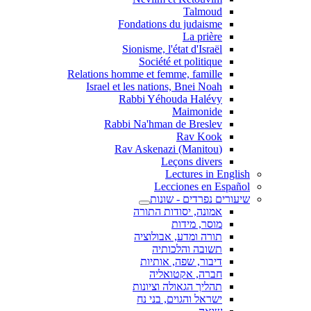
Talmoud
Fondations du judaisme
La prière
Sionisme, l'état d'Israël
Société et politique
Relations homme et femme, famille
Israel et les nations, Bnei Noah
Rabbi Yéhouda Halévy
Maimonide
Rabbi Na'hman de Breslev
Rav Kook
(Rav Askenazi (Manitou
Leçons divers
Lectures in English
Lecciones en Español
שיעורים נפרדים - שונות
אמונה, יסודות התורה
מוסר, מידות
תורה ומדע, אבולוציה
תשובה והלכותיה
דיבור, שפה, אותיות
חברה, אקטואליה
תהליך הגאולה וציונות
ישראל והגוים, בני נח