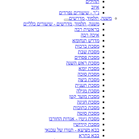
תהילים
איוב
נ"ך - שיעורים נפרדים
משנה, תלמוד, מדרשים
משנה, תלמוד, מדרשים - שיעורים כלליים
בראשית רבה
איכה רבה
מדרש תנחומא
מסכת ברכות
מסכת שבת
מסכת פסחים
מסכת ראש השנה
מסכת יומא
מסכת סוכה
מסכת ביצה
מסכת תענית
מסכת מגילה
מסכת מועד קטן
מסכת חגיגה
מסכת כתובות
מסכת סוטה
מסכת גיטין - אגדות החורבן
מסכת קידושין
בבא מציעא - תנורו של עכנאי
בבא בתרא