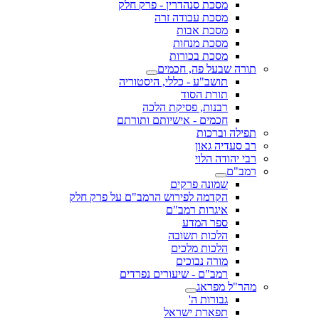
מסכת סנהדרין - פרק חלק
מסכת עבודה זרה
מסכת אבות
מסכת מנחות
מסכת בכורות
תורה שבעל פה, חכמים
תושב"ע - כללי, היסטוריה
תורת הסוד
רבנות, פסיקת הלכה
חכמים - אישיותם ותורתם
תפילה וברכות
רב סעדיה גאון
רבי יהודה הלוי
רמב"ם
שמונה פרקים
הקדמה לפירוש הרמב"ם על פרק חלק
איגרות רמב"ם
ספר המדע
הלכות תשובה
הלכות מלכים
מורה נבוכים
רמב"ם - שיעורים נפרדים
מהר"ל מפראג
גבורות ה'
תפארת ישראל