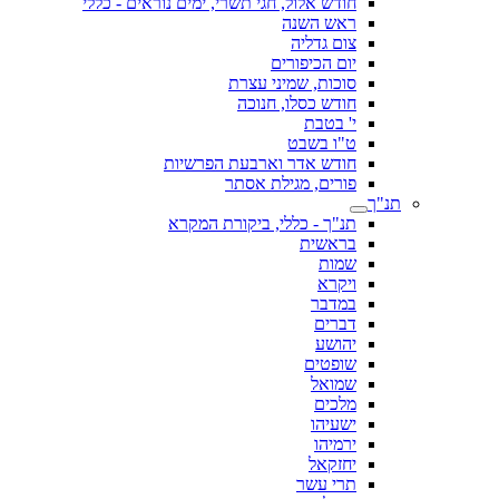
חודש אלול, חגי תשרי, ימים נוראים - כללי
ראש השנה
צום גדליה
יום הכיפורים
סוכות, שמיני עצרת
חודש כסלו, חנוכה
י' בטבת
ט"ו בשבט
חודש אדר וארבעת הפרשיות
פורים, מגילת אסתר
תנ"ך
תנ"ך - כללי, ביקורת המקרא
בראשית
שמות
ויקרא
במדבר
דברים
יהושע
שופטים
שמואל
מלכים
ישעיהו
ירמיהו
יחזקאל
תרי עשר