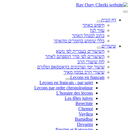
דף הבית
חיפוש באתר
עזור לנו!
כתוב למנהל האתר
כללי שימוש בחומרים מהאתר
שיעורים
השיעורים בעברית לפי נושא
השיעורים לפי סדר הוספתם לאתר
לוח שיעורי הרב
שיעור יומי ועדכונים בוואטסאפ וטלגרם
שיעורי הרב במכון מאיר
Leçons en français
Leçons en français - par sujet
Leçons par ordre chronologique
L'horaire des leçons
Les fêtes juives
Berechite
Chemot
Vayikra
Bamidbar
Devarim
Neviim et Ketouvim