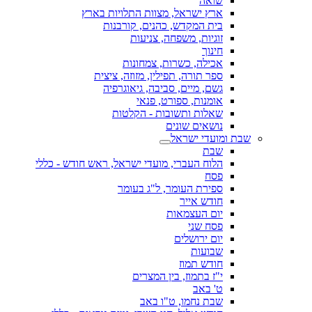
שואה
ארץ ישראל, מצוות התלויות בארץ
בית המקדש, כהנים, קורבנות
זוגיות, משפחה, צניעות
חינוך
אכילה, כשרות, צמחונות
ספר תורה, תפילין, מזוזה, ציצית
גשם, מיים, סביבה, גיאוגרפיה
אומנות, ספורט, פנאי
שאלות ותשובות - הקלטות
נושאים שונים
שבת ומועדי ישראל
שבת
הלוח העברי, מועדי ישראל, ראש חודש - כללי
פסח
ספירת העומר, ל"ג בעומר
חודש אייר
יום העצמאות
פסח שני
יום ירושלים
שבועות
חודש תמוז
י"ז בתמוז, בין המצרים
ט' באב
שבת נחמו, ט"ו באב