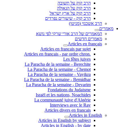
הרב קוק על תשובה
הרב קוק על הגאולה
הרב קוק על ארץ ישראל
הרב קוק - שיעורים נפרדים
הרב אשכנזי (מניטו)
מאמרים
המאמרים של הרב אורי שרקי לפי נושא
מאמרים חדשים
Articles en français
Articles en français par sujet
.Articles en français - par ordre chron
Les fêtes juives
La Paracha de la semaine - Berechite
La Paracha de la semaine - Chemot
La Paracha de la semaine - Vayikra
La Paracha de la semaine - Bemidbar
La Paracha de la semaine - Devarim
Fondations du Judaisme
Israël et les nations, Noachides
La communauté juive d'Algérie
Interviews avec le Rav
Articles divers en français
Articles in English
Articles in English by subject
Articles in English - by date