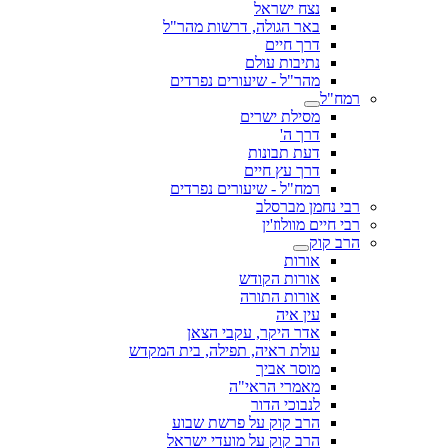
נצח ישראל
באר הגולה, דרשות מהר"ל
דרך חיים
נתיבות עולם
מהר"ל - שיעורים נפרדים
רמח"ל
מסילת ישרים
דרך ה'
דעת תבונות
דרך עץ חיים
רמח"ל - שיעורים נפרדים
רבי נחמן מברסלב
רבי חיים מוולוז'ין
הרב קוק
אורות
אורות הקודש
אורות התורה
עין איה
אדר היקר, עקבי הצאן
עולת ראיה, תפילה, בית המקדש
מוסר אביך
מאמרי הראי"ה
לנבוכי הדור
הרב קוק על פרשת שבוע
הרב קוק על מועדי ישראל