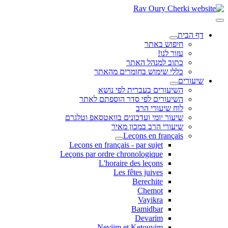
דף הבית
חיפוש באתר
עזור לנו!
כתוב למנהל האתר
כללי שימוש בחומרים מהאתר
שיעורים
השיעורים בעברית לפי נושא
השיעורים לפי סדר הוספתם לאתר
לוח שיעורי הרב
שיעור יומי ועדכונים בוואטסאפ וטלגרם
שיעורי הרב במכון מאיר
Leçons en français
Leçons en français - par sujet
Leçons par ordre chronologique
L'horaire des leçons
Les fêtes juives
Berechite
Chemot
Vayikra
Bamidbar
Devarim
Neviim et Ketouvim