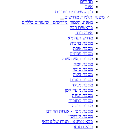
תהילים
איוב
נ"ך - שיעורים נפרדים
משנה, תלמוד, מדרשים
משנה, תלמוד, מדרשים - שיעורים כלליים
בראשית רבה
איכה רבה
מדרש תנחומא
מסכת ברכות
מסכת שבת
מסכת פסחים
מסכת ראש השנה
מסכת יומא
מסכת סוכה
מסכת ביצה
מסכת תענית
מסכת מגילה
מסכת מועד קטן
מסכת חגיגה
מסכת כתובות
מסכת סוטה
מסכת גיטין - אגדות החורבן
מסכת קידושין
בבא מציעא - תנורו של עכנאי
בבא בתרא