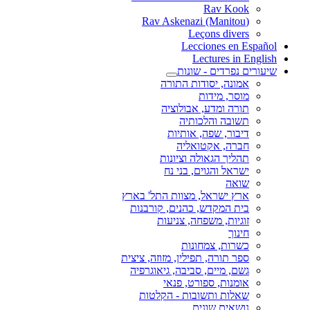
Rav Kook
(Rav Askenazi (Manitou
Leçons divers
Lecciones en Español
Lectures in English
שיעורים נפרדים - שונות
אמונה, יסודות התורה
מוסר, מידות
תורה ומדע, אבולוציה
תשובה והלכותיה
דיבור, שפה, אותיות
חברה, אקטואליה
תהליך הגאולה וציונות
ישראל והגוים, בני נח
שואה
ארץ ישראל, מצוות התל' בארץ
בית המקדש, כהנים, קורבנות
זוגיות, משפחה, צניעות
חינוך
כשרות, צמחונות
ספר תורה, תפילין, מזוזה, ציצית
גשם, מיים, סביבה, גיאוגרפיה
אומנות, ספורט, פנאי
שאלות ותשובות - הקלטות
נושאים שונים