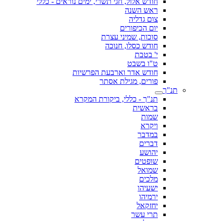
חודש אלול, חגי תשרי, ימים נוראים - כללי
ראש השנה
צום גדליה
יום הכיפורים
סוכות, שמיני עצרת
חודש כסלו, חנוכה
י' בטבת
ט"ו בשבט
חודש אדר וארבעת הפרשיות
פורים, מגילת אסתר
תנ"ך
תנ"ך - כללי, ביקורת המקרא
בראשית
שמות
ויקרא
במדבר
דברים
יהושע
שופטים
שמואל
מלכים
ישעיהו
ירמיהו
יחזקאל
תרי עשר