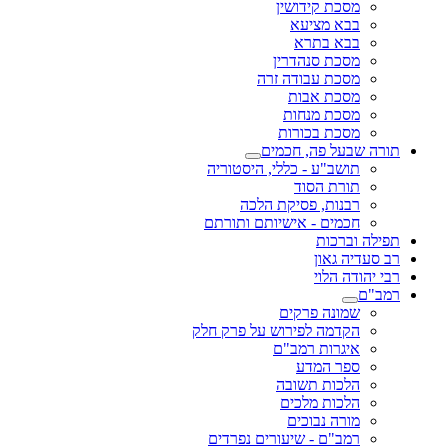
מסכת קידושין
בבא מציעא
בבא בתרא
מסכת סנהדרין
מסכת עבודה זרה
מסכת אבות
מסכת מנחות
מסכת בכורות
תורה שבעל פה, חכמים
תושב"ע - כללי, היסטוריה
תורת הסוד
רבנות, פסיקת הלכה
חכמים - אישיותם ותורתם
תפילה וברכות
רב סעדיה גאון
רבי יהודה הלוי
רמב"ם
שמונה פרקים
הקדמה לפירוש על פרק חלק
איגרות רמב"ם
ספר המדע
הלכות תשובה
הלכות מלכים
מורה נבוכים
רמב"ם - שיעורים נפרדים