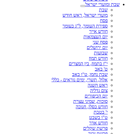
שבת ומועדי ישראל
שבת
מועדי ישראל, ראש חודש
פסח
ספירת העומר, ל"ג בעומר
חודש אייר
יום העצמאות
פסח שני
יום ירושלים
שבועות
חודש תמוז
י"ז בתמוז, בין המצרים
ט' באב
שבת נחמו, ט"ו באב
אלול, תשרי, ימים נוראים - כללי
ראש השנה
צום גדליה
יום הכיפורים
סוכות, שמיני עצרת
חודש כסלו, חנוכה
י' בטבת
ט"ו בשבט
חודש אדר
פרשת שקלים
פרשת זכור