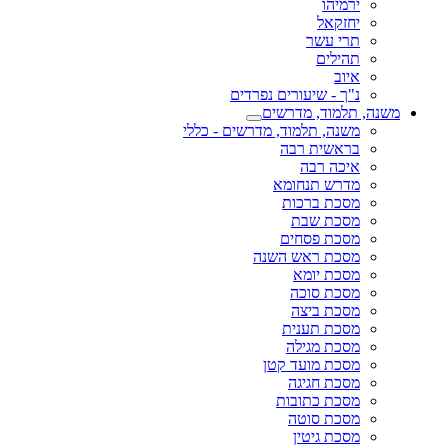
ירמיהו
יחזקאל
תרי עשר
תהילים
איוב
נ"ך - שיעורים נפרדים
משנה, תלמוד, מדרשים
משנה, תלמוד, מדרשים - כללי
בראשית רבה
איכה רבה
מדרש תנחומא
מסכת ברכות
מסכת שבת
מסכת פסחים
מסכת ראש השנה
מסכת יומא
מסכת סוכה
מסכת ביצה
מסכת תענית
מסכת מגילה
מסכת מועד קטן
מסכת חגיגה
מסכת כתובות
מסכת סוטה
מסכת גיטין