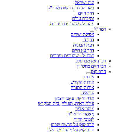
נצח ישראל
באר הגולה, דרשות מהר"ל
דרך חיים
נתיבות עולם
מהר"ל - שיעורים נפרדים
רמח"ל
מסילת ישרים
דרך ה'
דעת תבונות
דרך עץ חיים
רמח"ל - שיעורים נפרדים
רבי נחמן מברסלב
רבי חיים מוולוז'ין
הרב קוק
אורות
אורות הקודש
אורות התורה
עין איה
אדר היקר, עקבי הצאן
עולת ראיה, תפילה, בית המקדש
מוסר אביך
מאמרי הראי"ה
לנבוכי הדור
הרב קוק על פרשת שבוע
הרב קוק על מועדי ישראל