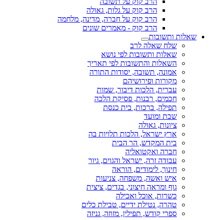
הרב קוק על תשובה
הרב קוק על גלות, גאולה
הרב קוק על חברה, מדינה, מלחמה
הרב קוק - מאמרים שונים
שאלות ותשובות
שלח שאלה לרב
שאלות ותשובות לפי נושא
השאלות והתשובות לפי תאריך
אמונה, תשובה, יסודות התורה
מקורות ופירושיהם
עברית, הלכות דיבור, שמות
חכמים, רבנות, פסיקת הלכה
תפילה, ברכות, בית כנסת
שבת ומועד
ציונות, גאולה
ארץ ישראל, הלכות תלויות בה
בית המקדש, הר הבית
חברה ואקטואליה
עבודה זרה, ישראל והגוים, גיור
חינוך, לימודים, הוראה
איש ואשה, משפחה, צניעות
גוף ומראה חיצוני, בגדים, ציצית
כשרות, אוכל ואכילה
טהרה, נטילת ידיים, טבילת כלים
ספרי קודש, תפילין, מזוזה, גניזה