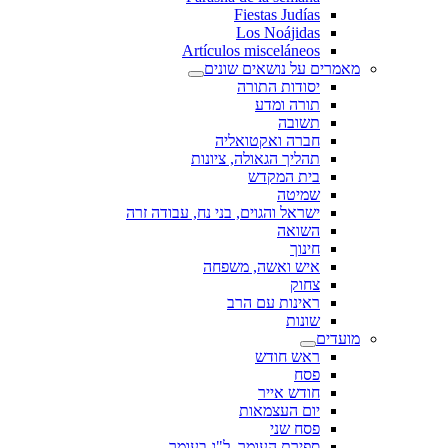
Fiestas Judías
Los Noájidas
Artículos misceláneos
מאמרים על נושאים שונים
יסודות התורה
תורה ומדע
תשובה
חברה ואקטואליה
תהליך הגאולה, ציונות
בית המקדש
שמיטה
ישראל והגוים, בני נח, עבודה זרה
השואה
חינוך
איש ואשה, משפחה
צחוק
ראינות עם הרב
שונות
מועדים
ראש חודש
פסח
חודש אייר
יום העצמאות
פסח שני
ספירת העומר, ל"ג בעומר