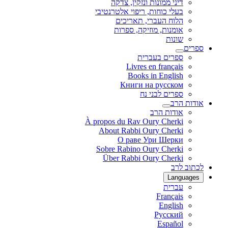
דיני ממונות ונזקין, צדקה
בעלי כוחות, ריפוי אלטרנטיבי
הלוח העברי, תאריכים
אומנות, מוזיקה, ספרות
שונות
ספרים
ספרים בעברית
Livres en français
Books in English
Книги на русском
ספרים לבני נח
אודות הרב
אודות הרב
À propos du Rav Oury Cherki
About Rabbi Oury Cherki
О раве Ури Шерки
Sobre Rabino Oury Cherki
Über Rabbi Oury Cherki
לכתוב לרב
Languages
עברית
Français
English
Русский
Español