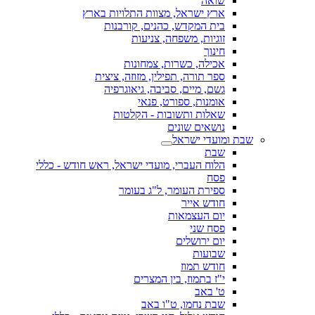
שואה
ארץ ישראל, מצוות התלויות בארץ
בית המקדש, כהנים, קורבנות
זוגיות, משפחה, צניעות
חינוך
אכילה, כשרות, צמחונות
ספר תורה, תפילין, מזוזה, ציצית
גשם, מיים, סביבה, גיאוגרפיה
אומנות, ספורט, פנאי
שאלות ותשובות - הקלטות
נושאים שונים
שבת ומועדי ישראל
שבת
הלוח העברי, מועדי ישראל, ראש חודש - כללי
פסח
ספירת העומר, ל"ג בעומר
חודש אייר
יום העצמאות
פסח שני
יום ירושלים
שבועות
חודש תמוז
י"ז בתמוז, בין המצרים
ט' באב
שבת נחמו, ט"ו באב