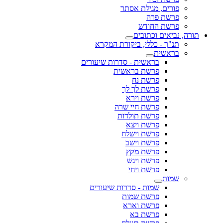
פורים, מגילת אסתר
פרשת פרה
פרשת החודש
תורה, נביאים וכתובים
תנ"ך - כללי, ביקורת המקרא
בראשית
בראשית - סדרות שיעורים
פרשת בראשית
פרשת נח
פרשת לך לך
פרשת וירא
פרשת חיי שרה
פרשת תולדות
פרשת ויצא
פרשת וישלח
פרשת וישב
פרשת מקץ
פרשת ויגש
פרשת ויחי
שמות
שמות - סדרות שיעורים
פרשת שמות
פרשת וארא
פרשת בא