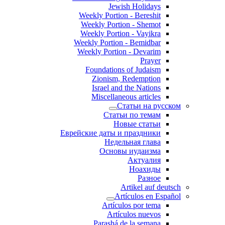
Jewish Holidays
Weekly Portion - Bereshit
Weekly Portion - Shemot
Weekly Portion - Vayikra
Weekly Portion - Bemidbar
Weekly Portion - Devarim
Prayer
Foundations of Judaism
Zionism, Redemption
Israel and the Nations
Miscellaneous articles
Статьи на русском
Статьи по темам
Новые статьи
Еврейские даты и праздники
Недельная глава
Основы иудаизма
Актуалия
Ноахиды
Разное
Artikel auf deutsch
Artículos en Español
Artículos por tema
Artículos nuevos
Parashá de la semana