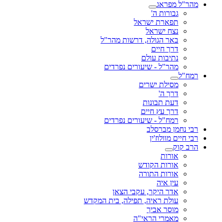
מהר"ל מפראג
גבורות ה'
תפארת ישראל
נצח ישראל
באר הגולה, דרשות מהר"ל
דרך חיים
נתיבות עולם
מהר"ל - שיעורים נפרדים
רמח"ל
מסילת ישרים
דרך ה'
דעת תבונות
דרך עץ חיים
רמח"ל - שיעורים נפרדים
רבי נחמן מברסלב
רבי חיים מוולוז'ין
הרב קוק
אורות
אורות הקודש
אורות התורה
עין איה
אדר היקר, עקבי הצאן
עולת ראיה, תפילה, בית המקדש
מוסר אביך
מאמרי הראי"ה