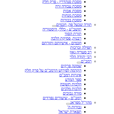
מסכת סנהדרין - פרק חלק
מסכת עבודה זרה
מסכת אבות
מסכת מנחות
מסכת בכורות
תורה שבעל פה, חכמים
תושב"ע - כללי, היסטוריה
תורת הסוד
רבנות, פסיקת הלכה
חכמים - אישיותם ותורתם
תפילה וברכות
רב סעדיה גאון
רבי יהודה הלוי
רמב"ם
שמונה פרקים
הקדמה לפירוש הרמב"ם על פרק חלק
איגרות רמב"ם
ספר המדע
הלכות תשובה
הלכות מלכים
מורה נבוכים
רמב"ם - שיעורים נפרדים
מהר"ל מפראג
גבורות ה'
תפארת ישראל