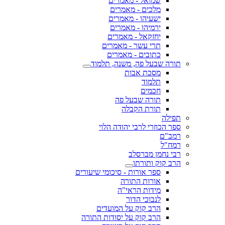
שמואל - מאמרים
מלכים - מאמרים
ישעיהו - מאמרים
ירמיהו - מאמרים
יחזקאל - מאמרים
תרי עשר - מאמרים
כתובים - מאמרים
תורה שבעל פה, משנה, תלמוד
מסכת אבות
תלמוד
חכמים
תורה שבעל פה
תורת הקבלה
תפילה
ספר הכוזרי לרבי יהודה הלוי
רמב"ם
רמח"ל
רבי נחמן מברסלב
הרב קוק ותורתו
ספר אורות - סיכומי שיעורים
אורות התורה
מידות הראי"ה
לנבוכי הדור
הרב קוק על המועדים
הרב קוק על יסודות התורה