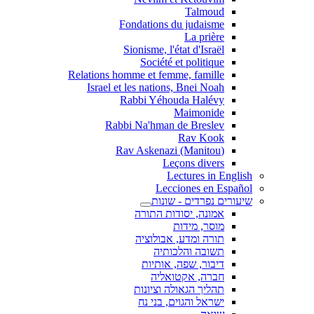
Talmoud
Fondations du judaisme
La prière
Sionisme, l'état d'Israël
Société et politique
Relations homme et femme, famille
Israel et les nations, Bnei Noah
Rabbi Yéhouda Halévy
Maimonide
Rabbi Na'hman de Breslev
Rav Kook
(Rav Askenazi (Manitou
Leçons divers
Lectures in English
Lecciones en Español
שיעורים נפרדים - שונות
אמונה, יסודות התורה
מוסר, מידות
תורה ומדע, אבולוציה
תשובה והלכותיה
דיבור, שפה, אותיות
חברה, אקטואליה
תהליך הגאולה וציונות
ישראל והגוים, בני נח