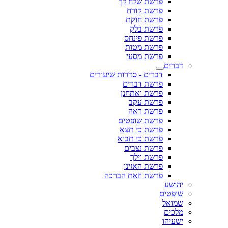
פרשת שלח לך
פרשת קורח
פרשת חוקת
פרשת בלק
פרשת פינחס
פרשת מטות
פרשת מסעי
דברים
דברים - סדרות שיעורים
פרשת דברים
פרשת ואתחנן
פרשת עקב
פרשת ראה
פרשת שופטים
פרשת כי תצא
פרשת כי תבוא
פרשת נצבים
פרשת וילך
פרשת האזינו
פרשת וזאת הברכה
יהושע
שופטים
שמואל
מלכים
ישעיהו