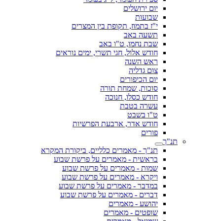
יום ירושלים
שבועות
י"ז בתמוז, תקופת בין המצרים
תשעה באב
שבת נחמו, ט"ו באב
חודש אלול, חגי תשרי, ימים נוראים
ראש השנה
צום גדליה
יום הכיפורים
סוכות, שמחת תורה
חודש כסלו, חנוכה
עשרה בטבת
ט"ו בשבט
חודש אדר, ארבעת הפרשיות
פורים
תנ"ך
תנ"ך - מאמרים כלליים, ביקורת המקרא
בראשית - מאמרים על פרשת שבוע
שמות - מאמרים על פרשת שבוע
ויקרא - מאמרים על פרשת שבוע
במדבר - מאמרים על פרשת שבוע
דברים - מאמרים על פרשת שבוע
יהושע - מאמרים
שופטים - מאמרים