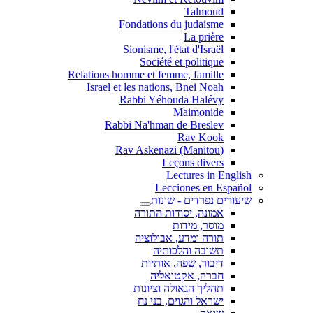
Talmoud
Fondations du judaisme
La prière
Sionisme, l'état d'Israël
Société et politique
Relations homme et femme, famille
Israel et les nations, Bnei Noah
Rabbi Yéhouda Halévy
Maimonide
Rabbi Na'hman de Breslev
Rav Kook
(Rav Askenazi (Manitou
Leçons divers
Lectures in English
Lecciones en Español
שיעורים נפרדים - שונות
אמונה, יסודות התורה
מוסר, מידות
תורה ומדע, אבולוציה
תשובה והלכותיה
דיבור, שפה, אותיות
חברה, אקטואליה
תהליך הגאולה וציונות
ישראל והגוים, בני נח