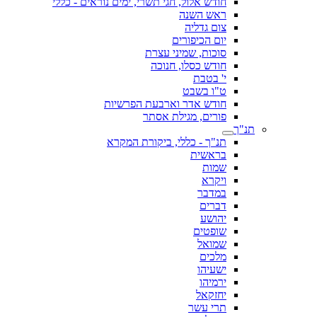
חודש אלול, חגי תשרי, ימים נוראים - כללי
ראש השנה
צום גדליה
יום הכיפורים
סוכות, שמיני עצרת
חודש כסלו, חנוכה
י' בטבת
ט"ו בשבט
חודש אדר וארבעת הפרשיות
פורים, מגילת אסתר
תנ"ך
תנ"ך - כללי, ביקורת המקרא
בראשית
שמות
ויקרא
במדבר
דברים
יהושע
שופטים
שמואל
מלכים
ישעיהו
ירמיהו
יחזקאל
תרי עשר