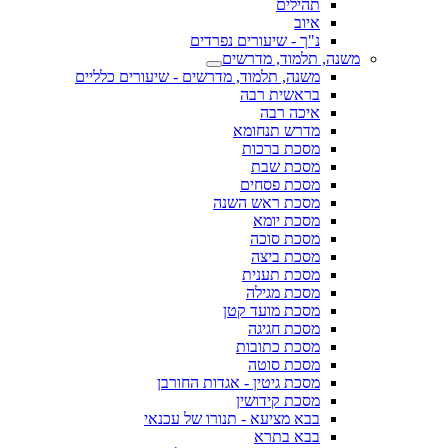
תהילים
איוב
נ"ך - שיעורים נפרדים
משנה, תלמוד, מדרשים
משנה, תלמוד, מדרשים - שיעורים כלליים
בראשית רבה
איכה רבה
מדרש תנחומא
מסכת ברכות
מסכת שבת
מסכת פסחים
מסכת ראש השנה
מסכת יומא
מסכת סוכה
מסכת ביצה
מסכת תענית
מסכת מגילה
מסכת מועד קטן
מסכת חגיגה
מסכת כתובות
מסכת סוטה
מסכת גיטין - אגדות החורבן
מסכת קידושין
בבא מציעא - תנורו של עכנאי
בבא בתרא