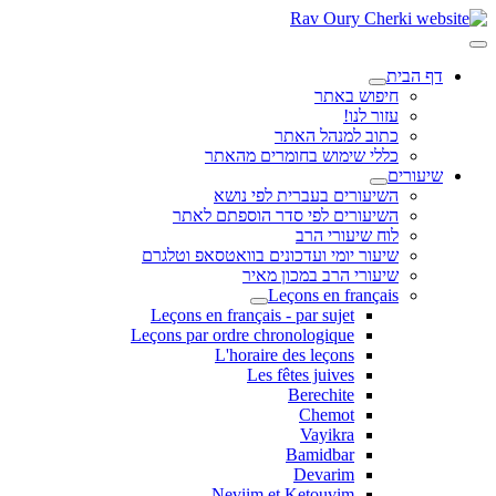
דף הבית
חיפוש באתר
עזור לנו!
כתוב למנהל האתר
כללי שימוש בחומרים מהאתר
שיעורים
השיעורים בעברית לפי נושא
השיעורים לפי סדר הוספתם לאתר
לוח שיעורי הרב
שיעור יומי ועדכונים בוואטסאפ וטלגרם
שיעורי הרב במכון מאיר
Leçons en français
Leçons en français - par sujet
Leçons par ordre chronologique
L'horaire des leçons
Les fêtes juives
Berechite
Chemot
Vayikra
Bamidbar
Devarim
Neviim et Ketouvim