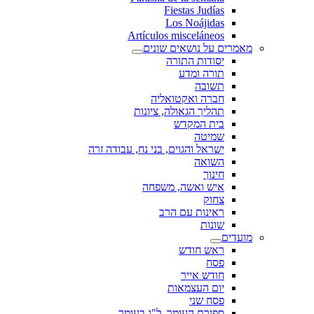
Fiestas Judías
Los Noájidas
Artículos misceláneos
מאמרים על נושאים שונים
יסודות התורה
תורה ומדע
תשובה
חברה ואקטואליה
תהליך הגאולה, ציונות
בית המקדש
שמיטה
ישראל והגוים, בני נח, עבודה זרה
השואה
חינוך
איש ואשה, משפחה
צחוק
ראינות עם הרב
שונות
מועדים
ראש חודש
פסח
חודש אייר
יום העצמאות
פסח שני
ספירת העומר, ל"ג בעומר