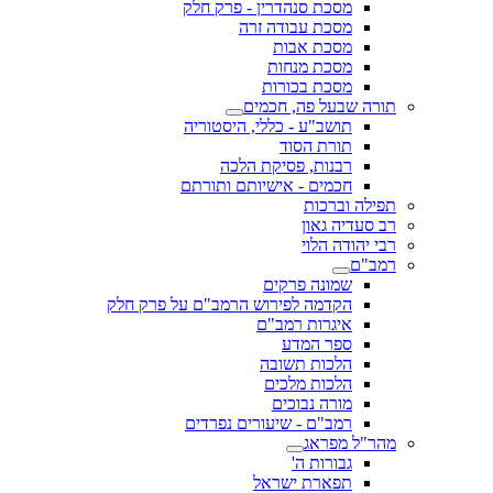
מסכת סנהדרין - פרק חלק
מסכת עבודה זרה
מסכת אבות
מסכת מנחות
מסכת בכורות
תורה שבעל פה, חכמים
תושב"ע - כללי, היסטוריה
תורת הסוד
רבנות, פסיקת הלכה
חכמים - אישיותם ותורתם
תפילה וברכות
רב סעדיה גאון
רבי יהודה הלוי
רמב"ם
שמונה פרקים
הקדמה לפירוש הרמב"ם על פרק חלק
איגרות רמב"ם
ספר המדע
הלכות תשובה
הלכות מלכים
מורה נבוכים
רמב"ם - שיעורים נפרדים
מהר"ל מפראג
גבורות ה'
תפארת ישראל