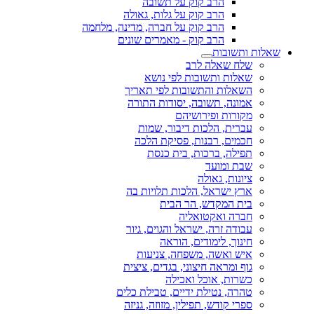
הרב קוק על תשובה
הרב קוק על גלות, גאולה
הרב קוק על חברה, מדינה, מלחמה
הרב קוק - מאמרים שונים
שאלות ותשובות
שלח שאלה לרב
שאלות ותשובות לפי נושא
השאלות והתשובות לפי תאריך
אמונה, תשובה, יסודות התורה
מקורות ופירושיהם
עברית, הלכות דיבור, שמות
חכמים, רבנות, פסיקת הלכה
תפילה, ברכות, בית כנסת
שבת ומועד
ציונות, גאולה
ארץ ישראל, הלכות תלויות בה
בית המקדש, הר הבית
חברה ואקטואליה
עבודה זרה, ישראל והגוים, גיור
חינוך, לימודים, הוראה
איש ואשה, משפחה, צניעות
גוף ומראה חיצוני, בגדים, ציצית
כשרות, אוכל ואכילה
טהרה, נטילת ידיים, טבילת כלים
ספרי קודש, תפילין, מזוזה, גניזה