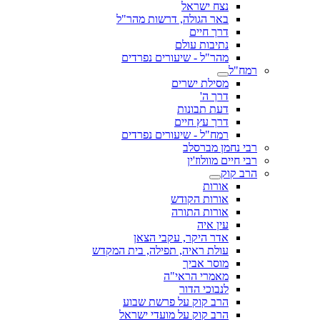
נצח ישראל
באר הגולה, דרשות מהר"ל
דרך חיים
נתיבות עולם
מהר"ל - שיעורים נפרדים
רמח"ל
מסילת ישרים
דרך ה'
דעת תבונות
דרך עץ חיים
רמח"ל - שיעורים נפרדים
רבי נחמן מברסלב
רבי חיים מוולוז'ין
הרב קוק
אורות
אורות הקודש
אורות התורה
עין איה
אדר היקר, עקבי הצאן
עולת ראיה, תפילה, בית המקדש
מוסר אביך
מאמרי הראי"ה
לנבוכי הדור
הרב קוק על פרשת שבוע
הרב קוק על מועדי ישראל