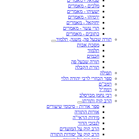
שמואל - מאמרים
מלכים - מאמרים
ישעיהו - מאמרים
ירמיהו - מאמרים
יחזקאל - מאמרים
תרי עשר - מאמרים
כתובים - מאמרים
תורה שבעל פה, משנה, תלמוד
מסכת אבות
תלמוד
חכמים
תורה שבעל פה
תורת הקבלה
תפילה
ספר הכוזרי לרבי יהודה הלוי
רמב"ם
רמח"ל
רבי נחמן מברסלב
הרב קוק ותורתו
ספר אורות - סיכומי שיעורים
אורות התורה
מידות הראי"ה
לנבוכי הדור
הרב קוק על המועדים
הרב קוק על יסודות התורה