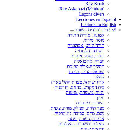
Rav Kook
(Rav Askenazi (Manitou
Leçons divers
Lecciones en Español
Lectures in English
שיעורים נפרדים - שונות
אמונה, יסודות התורה
מוסר, מידות
תורה ומדע, אבולוציה
תשובה והלכותיה
דיבור, שפה, אותיות
חברה, אקטואליה
תהליך הגאולה וציונות
ישראל והגוים, בני נח
שואה
ארץ ישראל, מצוות התל' בארץ
בית המקדש, כהנים, קורבנות
זוגיות, משפחה, צניעות
חינוך
כשרות, צמחונות
ספר תורה, תפילין, מזוזה, ציצית
גשם, מיים, סביבה, גיאוגרפיה
אומנות, ספורט, פנאי
שאלות ותשובות - הקלטות
נושאים שונים