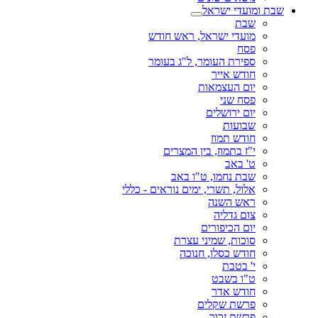
שבת ומועדי ישראל
שבת
מועדי ישראל, ראש חודש
פסח
ספירת העומר, ל"ג בעומר
חודש אייר
יום העצמאות
פסח שני
יום ירושלים
שבועות
חודש תמוז
י"ז בתמוז, בין המצרים
ט' באב
שבת נחמו, ט"ו באב
אלול, תשרי, ימים נוראים - כללי
ראש השנה
צום גדליה
יום הכיפורים
סוכות, שמיני עצרת
חודש כסלו, חנוכה
י' בטבת
ט"ו בשבט
חודש אדר
פרשת שקלים
פרשת זכור