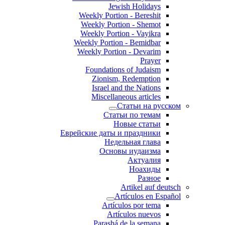
Jewish Holidays
Weekly Portion - Bereshit
Weekly Portion - Shemot
Weekly Portion - Vayikra
Weekly Portion - Bemidbar
Weekly Portion - Devarim
Prayer
Foundations of Judaism
Zionism, Redemption
Israel and the Nations
Miscellaneous articles
Статьи на русском
Статьи по темам
Новые статьи
Еврейские даты и праздники
Недельная глава
Основы иудаизма
Актуалия
Ноахиды
Разное
Artikel auf deutsch
Artículos en Español
Artículos por tema
Artículos nuevos
Parashá de la semana