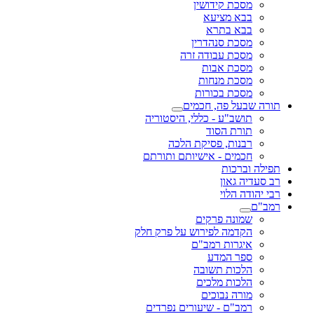
מסכת קידושין
בבא מציעא
בבא בתרא
מסכת סנהדרין
מסכת עבודה זרה
מסכת אבות
מסכת מנחות
מסכת בכורות
תורה שבעל פה, חכמים
תושב"ע - כללי, היסטוריה
תורת הסוד
רבנות, פסיקת הלכה
חכמים - אישיותם ותורתם
תפילה וברכות
רב סעדיה גאון
רבי יהודה הלוי
רמב"ם
שמונה פרקים
הקדמה לפירוש על פרק חלק
איגרות רמב"ם
ספר המדע
הלכות תשובה
הלכות מלכים
מורה נבוכים
רמב"ם - שיעורים נפרדים