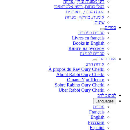
דיני ממונות ונזקין, צדקה
בעלי כוחות, ריפוי אלטרנטיבי
הלוח העברי, תאריכים
אומנות, מוזיקה, ספרות
שונות
ספרים
ספרים בעברית
Livres en français
Books in English
Книги на русском
ספרים לבני נח
אודות הרב
אודות הרב
À propos du Rav Oury Cherki
About Rabbi Oury Cherki
О раве Ури Шерки
Sobre Rabino Oury Cherki
Über Rabbi Oury Cherki
לכתוב לרב
Languages
עברית
Français
English
Русский
Español