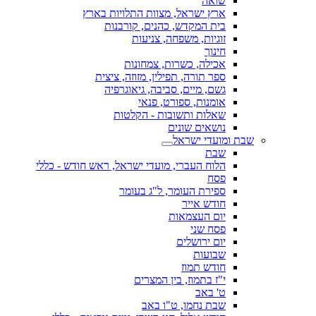
שואה
ארץ ישראל, מצוות התלויות בארץ
בית המקדש, כהנים, קורבנות
זוגיות, משפחה, צניעות
חינוך
אכילה, כשרות, צמחונות
ספר תורה, תפילין, מזוזה, ציצית
גשם, מיים, סביבה, גיאוגרפיה
אומנות, ספורט, פנאי
שאלות ותשובות - הקלטות
נושאים שונים
שבת ומועדי ישראל
שבת
הלוח העברי, מועדי ישראל, ראש חודש - כללי
פסח
ספירת העומר, ל"ג בעומר
חודש אייר
יום העצמאות
פסח שני
יום ירושלים
שבועות
חודש תמוז
י"ז בתמוז, בין המצרים
ט' באב
שבת נחמו, ט"ו באב