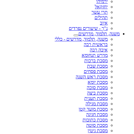
ירמיהו
יחזקאל
תרי עשר
תהילים
איוב
נ"ך - שיעורים נפרדים
משנה, תלמוד, מדרשים
משנה, תלמוד, מדרשים - כללי
בראשית רבה
איכה רבה
מדרש תנחומא
מסכת ברכות
מסכת שבת
מסכת פסחים
מסכת ראש השנה
מסכת יומא
מסכת סוכה
מסכת ביצה
מסכת תענית
מסכת מגילה
מסכת מועד קטן
מסכת חגיגה
מסכת כתובות
מסכת סוטה
מסכת גיטין