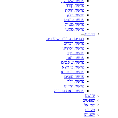
פרשת שלח לך
פרשת קורח
פרשת חוקת
פרשת בלק
פרשת פינחס
פרשת מטות
פרשת מסעי
דברים
דברים - סדרות שיעורים
פרשת דברים
פרשת ואתחנן
פרשת עקב
פרשת ראה
פרשת שופטים
פרשת כי תצא
פרשת כי תבוא
פרשת נצבים
פרשת וילך
פרשת האזינו
פרשת וזאת הברכה
יהושע
שופטים
שמואל
מלכים
ישעיהו