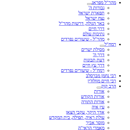
מהר"ל מפראג
גבורות ה'
תפארת ישראל
נצח ישראל
באר הגולה, דרשות מהר"ל
דרך חיים
נתיבות עולם
מהר"ל - שיעורים נפרדים
רמח"ל
מסילת ישרים
דרך ה'
דעת תבונות
דרך עץ חיים
רמח"ל - שיעורים נפרדים
רבי נחמן מברסלב
רבי חיים מוולוז'ין
הרב קוק
אורות
אורות הקודש
אורות התורה
עין איה
אדר היקר, עקבי הצאן
עולת ראיה, תפילה, בית המקדש
מוסר אביך
מאמרי הראי"ה