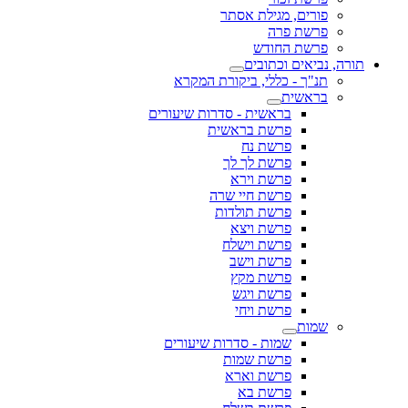
פורים, מגילת אסתר
פרשת פרה
פרשת החודש
תורה, נביאים וכתובים
תנ"ך - כללי, ביקורת המקרא
בראשית
בראשית - סדרות שיעורים
פרשת בראשית
פרשת נח
פרשת לך לך
פרשת וירא
פרשת חיי שרה
פרשת תולדות
פרשת ויצא
פרשת וישלח
פרשת וישב
פרשת מקץ
פרשת ויגש
פרשת ויחי
שמות
שמות - סדרות שיעורים
פרשת שמות
פרשת וארא
פרשת בא