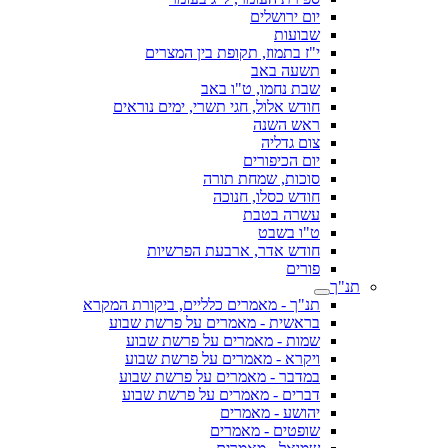
יום ירושלים
שבועות
י"ז בתמוז, תקופת בין המצרים
תשעה באב
שבת נחמו, ט"ו באב
חודש אלול, חגי תשרי, ימים נוראים
ראש השנה
צום גדליה
יום הכיפורים
סוכות, שמחת תורה
חודש כסלו, חנוכה
עשרה בטבת
ט"ו בשבט
חודש אדר, ארבעת הפרשיות
פורים
תנ"ך
תנ"ך - מאמרים כלליים, ביקורת המקרא
בראשית - מאמרים על פרשת שבוע
שמות - מאמרים על פרשת שבוע
ויקרא - מאמרים על פרשת שבוע
במדבר - מאמרים על פרשת שבוע
דברים - מאמרים על פרשת שבוע
יהושע - מאמרים
שופטים - מאמרים