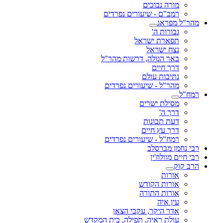
מורה נבוכים
רמב"ם - שיעורים נפרדים
מהר"ל מפראג
גבורות ה'
תפארת ישראל
נצח ישראל
באר הגולה, דרשות מהר"ל
דרך חיים
נתיבות עולם
מהר"ל - שיעורים נפרדים
רמח"ל
מסילת ישרים
דרך ה'
דעת תבונות
דרך עץ חיים
רמח"ל - שיעורים נפרדים
רבי נחמן מברסלב
רבי חיים מוולוז'ין
הרב קוק
אורות
אורות הקודש
אורות התורה
עין איה
אדר היקר, עקבי הצאן
עולת ראיה, תפילה, בית המקדש