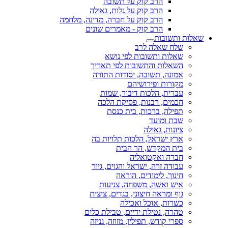
הרב קוק על תשובה
הרב קוק על גלות, גאולה
הרב קוק על חברה, מדינה, מלחמה
הרב קוק - מאמרים שונים
שאלות ותשובות
שלח שאלה לרב
שאלות ותשובות לפי נושא
השאלות והתשובות לפי תאריך
אמונה, תשובה, יסודות התורה
מקורות ופירושיהם
עברית, הלכות דיבור, שמות
חכמים, רבנות, פסיקת הלכה
תפילה, ברכות, בית כנסת
שבת ומועד
ציונות, גאולה
ארץ ישראל, הלכות תלויות בה
בית המקדש, הר הבית
חברה ואקטואליה
עבודה זרה, ישראל והגוים, גיור
חינוך, לימודים, הוראה
איש ואשה, משפחה, צניעות
גוף ומראה חיצוני, בגדים, ציצית
כשרות, אוכל ואכילה
טהרה, נטילת ידיים, טבילת כלים
ספרי קודש, תפילין, מזוזה, גניזה