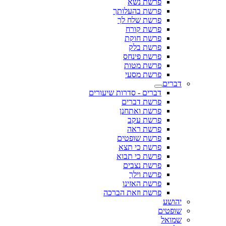
פרשת נשא
פרשת בהעלותך
פרשת שלח לך
פרשת קורח
פרשת חוקת
פרשת בלק
פרשת פינחס
פרשת מטות
פרשת מסעי
דברים
דברים - סדרות שיעורים
פרשת דברים
פרשת ואתחנן
פרשת עקב
פרשת ראה
פרשת שופטים
פרשת כי תצא
פרשת כי תבוא
פרשת נצבים
פרשת וילך
פרשת האזינו
פרשת וזאת הברכה
יהושע
שופטים
שמואל