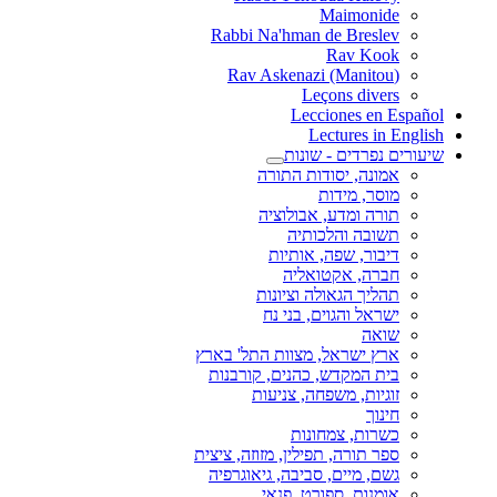
Maimonide
Rabbi Na'hman de Breslev
Rav Kook
(Rav Askenazi (Manitou
Leçons divers
Lecciones en Español
Lectures in English
שיעורים נפרדים - שונות
אמונה, יסודות התורה
מוסר, מידות
תורה ומדע, אבולוציה
תשובה והלכותיה
דיבור, שפה, אותיות
חברה, אקטואליה
תהליך הגאולה וציונות
ישראל והגוים, בני נח
שואה
ארץ ישראל, מצוות התל' בארץ
בית המקדש, כהנים, קורבנות
זוגיות, משפחה, צניעות
חינוך
כשרות, צמחונות
ספר תורה, תפילין, מזוזה, ציצית
גשם, מיים, סביבה, גיאוגרפיה
אומנות, ספורט, פנאי