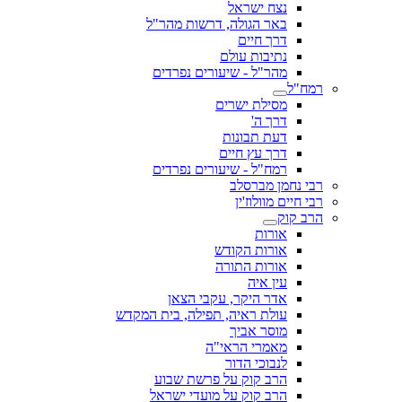
נצח ישראל
באר הגולה, דרשות מהר"ל
דרך חיים
נתיבות עולם
מהר"ל - שיעורים נפרדים
רמח"ל
מסילת ישרים
דרך ה'
דעת תבונות
דרך עץ חיים
רמח"ל - שיעורים נפרדים
רבי נחמן מברסלב
רבי חיים מוולוז'ין
הרב קוק
אורות
אורות הקודש
אורות התורה
עין איה
אדר היקר, עקבי הצאן
עולת ראיה, תפילה, בית המקדש
מוסר אביך
מאמרי הראי"ה
לנבוכי הדור
הרב קוק על פרשת שבוע
הרב קוק על מועדי ישראל