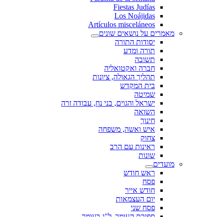
Fiestas Judías
Los Noájidas
Artículos misceláneos
מאמרים על נושאים שונים
יסודות התורה
תורה ומדע
תשובה
חברה ואקטואליה
תהליך הגאולה, ציונות
בית המקדש
שמיטה
ישראל והגוים, בני נח, עבודה זרה
השואה
חינוך
איש ואשה, משפחה
צחוק
ראינות עם הרב
שונות
מועדים
ראש חודש
פסח
חודש אייר
יום העצמאות
פסח שני
ספירת העומר, ל"ג בעומר