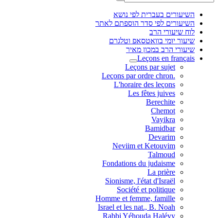
השיעורים בעברית לפי נושא
השיעורים לפי סדר הוספתם לאתר
לוח שיעורי הרב
שיעור יומי בוואטסאפ וטלגרם
שיעורי הרב במכון מאיר
Leçons en français
Leçons par sujet
.Leçons par ordre chron
L'horaire des leçons
Les fêtes juives
Berechite
Chemot
Vayikra
Bamidbar
Devarim
Neviim et Ketouvim
Talmoud
Fondations du judaisme
La prière
Sionisme, l'état d'Israël
Société et politique
Homme et femme, famille
Israel et les nat., B. Noah
Rabbi Yéhouda Halévy