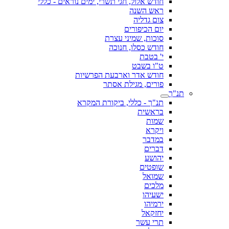
חודש אלול, חגי תשרי, ימים נוראים - כללי
ראש השנה
צום גדליה
יום הכיפורים
סוכות, שמיני עצרת
חודש כסלו, חנוכה
י' בטבת
ט"ו בשבט
חודש אדר וארבעת הפרשיות
פורים, מגילת אסתר
תנ"ך
תנ"ך - כללי, ביקורת המקרא
בראשית
שמות
ויקרא
במדבר
דברים
יהושע
שופטים
שמואל
מלכים
ישעיהו
ירמיהו
יחזקאל
תרי עשר