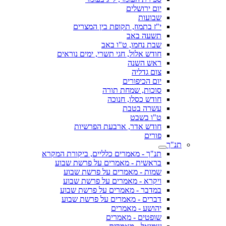
יום ירושלים
שבועות
י"ז בתמוז, תקופת בין המצרים
תשעה באב
שבת נחמו, ט"ו באב
חודש אלול, חגי תשרי, ימים נוראים
ראש השנה
צום גדליה
יום הכיפורים
סוכות, שמחת תורה
חודש כסלו, חנוכה
עשרה בטבת
ט"ו בשבט
חודש אדר, ארבעת הפרשיות
פורים
תנ"ך
תנ"ך - מאמרים כלליים, ביקורת המקרא
בראשית - מאמרים על פרשת שבוע
שמות - מאמרים על פרשת שבוע
ויקרא - מאמרים על פרשת שבוע
במדבר - מאמרים על פרשת שבוע
דברים - מאמרים על פרשת שבוע
יהושע - מאמרים
שופטים - מאמרים