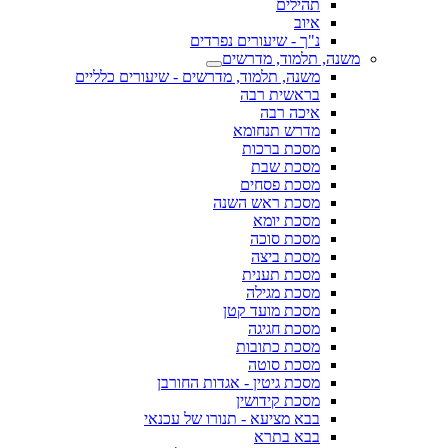
תהילים
איוב
נ"ך - שיעורים נפרדים
משנה, תלמוד, מדרשים
משנה, תלמוד, מדרשים - שיעורים כלליים
בראשית רבה
איכה רבה
מדרש תנחומא
מסכת ברכות
מסכת שבת
מסכת פסחים
מסכת ראש השנה
מסכת יומא
מסכת סוכה
מסכת ביצה
מסכת תענית
מסכת מגילה
מסכת מועד קטן
מסכת חגיגה
מסכת כתובות
מסכת סוטה
מסכת גיטין - אגדות החורבן
מסכת קידושין
בבא מציעא - תנורו של עכנאי
בבא בתרא