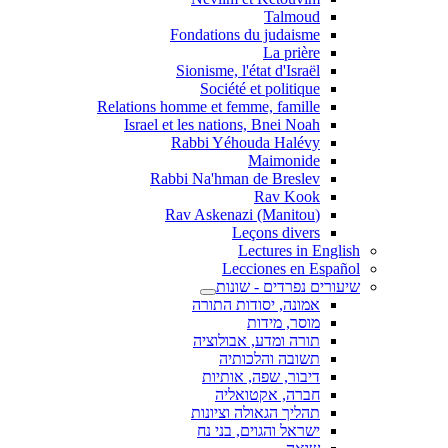
Talmoud
Fondations du judaisme
La prière
Sionisme, l'état d'Israël
Société et politique
Relations homme et femme, famille
Israel et les nations, Bnei Noah
Rabbi Yéhouda Halévy
Maimonide
Rabbi Na'hman de Breslev
Rav Kook
(Rav Askenazi (Manitou
Leçons divers
Lectures in English
Lecciones en Español
שיעורים נפרדים - שונות
אמונה, יסודות התורה
מוסר, מידות
תורה ומדע, אבולוציה
תשובה והלכותיה
דיבור, שפה, אותיות
חברה, אקטואליה
תהליך הגאולה וציונות
ישראל והגוים, בני נח