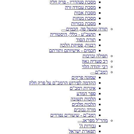
מסכת סנהדרין - פרק חלק
מסכת עבודה זרה
מסכת אבות
מסכת מנחות
מסכת בכורות
תורה שבעל פה, חכמים
תושב"ע - כללי, היסטוריה
תורת הסוד
רבנות, פסיקת הלכה
חכמים - אישיותם ותורתם
תפילה וברכות
רב סעדיה גאון
רבי יהודה הלוי
רמב"ם
שמונה פרקים
הקדמה לפירוש הרמב"ם על פרק חלק
איגרות רמב"ם
ספר המדע
הלכות תשובה
הלכות מלכים
מורה נבוכים
רמב"ם - שיעורים נפרדים
מהר"ל מפראג
גבורות ה'
תפארת ישראל