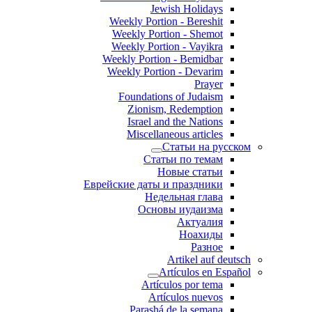
Jewish Holidays
Weekly Portion - Bereshit
Weekly Portion - Shemot
Weekly Portion - Vayikra
Weekly Portion - Bemidbar
Weekly Portion - Devarim
Prayer
Foundations of Judaism
Zionism, Redemption
Israel and the Nations
Miscellaneous articles
Статьи на русском
Статьи по темам
Новые статьи
Еврейские даты и праздники
Недельная глава
Основы иудаизма
Актуалия
Ноахиды
Разное
Artikel auf deutsch
Artículos en Español
Artículos por tema
Artículos nuevos
Parashá de la semana