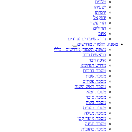
מלכים
ישעיהו
ירמיהו
יחזקאל
תרי עשר
תהילים
איוב
נ"ך - שיעורים נפרדים
משנה, תלמוד, מדרשים
משנה, תלמוד, מדרשים - כללי
בראשית רבה
איכה רבה
מדרש תנחומא
מסכת ברכות
מסכת שבת
מסכת פסחים
מסכת ראש השנה
מסכת יומא
מסכת סוכה
מסכת ביצה
מסכת תענית
מסכת מגילה
מסכת מועד קטן
מסכת חגיגה
מסכת כתובות