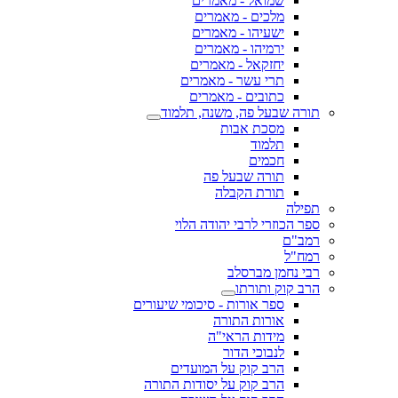
שמואל - מאמרים
מלכים - מאמרים
ישעיהו - מאמרים
ירמיהו - מאמרים
יחזקאל - מאמרים
תרי עשר - מאמרים
כתובים - מאמרים
תורה שבעל פה, משנה, תלמוד
מסכת אבות
תלמוד
חכמים
תורה שבעל פה
תורת הקבלה
תפילה
ספר הכוזרי לרבי יהודה הלוי
רמב"ם
רמח"ל
רבי נחמן מברסלב
הרב קוק ותורתו
ספר אורות - סיכומי שיעורים
אורות התורה
מידות הראי"ה
לנבוכי הדור
הרב קוק על המועדים
הרב קוק על יסודות התורה