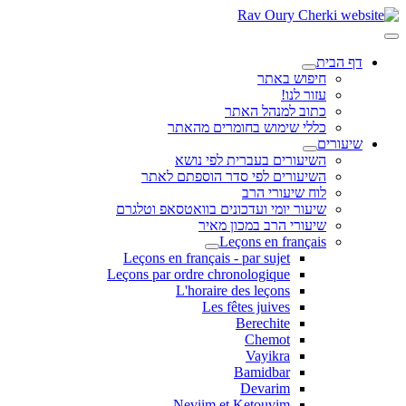
דף הבית
חיפוש באתר
עזור לנו!
כתוב למנהל האתר
כללי שימוש בחומרים מהאתר
שיעורים
השיעורים בעברית לפי נושא
השיעורים לפי סדר הוספתם לאתר
לוח שיעורי הרב
שיעור יומי ועדכונים בוואטסאפ וטלגרם
שיעורי הרב במכון מאיר
Leçons en français
Leçons en français - par sujet
Leçons par ordre chronologique
L'horaire des leçons
Les fêtes juives
Berechite
Chemot
Vayikra
Bamidbar
Devarim
Neviim et Ketouvim