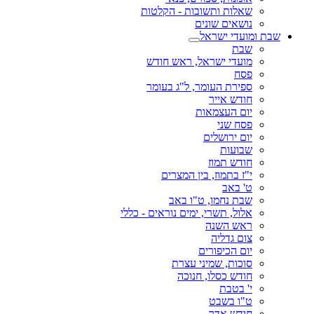
שאלות ותשובות - הקלטות
נושאים שונים
שבת ומועדי ישראל
שבת
מועדי ישראל, ראש חודש
פסח
ספירת העומר, ל"ג בעומר
חודש אייר
יום העצמאות
פסח שני
יום ירושלים
שבועות
חודש תמוז
י"ז בתמוז, בין המצרים
ט' באב
שבת נחמו, ט"ו באב
אלול, תשרי, ימים נוראים - כללי
ראש השנה
צום גדליה
יום הכיפורים
סוכות, שמיני עצרת
חודש כסלו, חנוכה
י' בטבת
ט"ו בשבט
חודש אדר