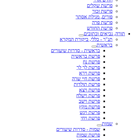
פרשת שקלים
פרשת זכור
פורים, מגילת אסתר
פרשת פרה
פרשת החודש
תורה, נביאים וכתובים
תנ"ך - כללי, ביקורת המקרא
בראשית
בראשית - סדרות שיעורים
פרשת בראשית
פרשת נח
פרשת לך לך
פרשת וירא
פרשת חיי שרה
פרשת תולדות
פרשת ויצא
פרשת וישלח
פרשת וישב
פרשת מקץ
פרשת ויגש
פרשת ויחי
שמות
שמות - סדרות שיעורים
פרשת שמות