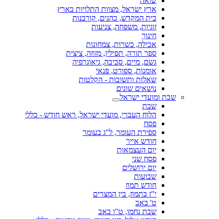
שואה
ארץ ישראל, מצוות התלויות בארץ
בית המקדש, כהנים, קורבנות
זוגיות, משפחה, צניעות
חינוך
אכילה, כשרות, צמחונות
ספר תורה, תפילין, מזוזה, ציצית
גשם, מיים, סביבה, גיאוגרפיה
אומנות, ספורט, פנאי
שאלות ותשובות - הקלטות
נושאים שונים
שבת ומועדי ישראל
שבת
הלוח העברי, מועדי ישראל, ראש חודש - כללי
פסח
ספירת העומר, ל"ג בעומר
חודש אייר
יום העצמאות
פסח שני
יום ירושלים
שבועות
חודש תמוז
י"ז בתמוז, בין המצרים
ט' באב
שבת נחמו, ט"ו באב