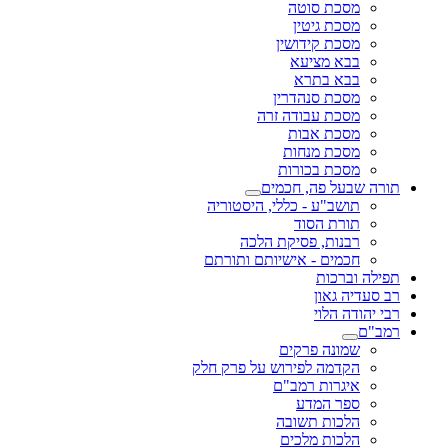
מסכת סוטה
מסכת גיטין
מסכת קידושין
בבא מציעא
בבא בתרא
מסכת סנהדרין
מסכת עבודה זרה
מסכת אבות
מסכת מנחות
מסכת בכורות
תורה שבעל פה, חכמים
תושב"ע - כללי, היסטוריה
תורת הסוד
רבנות, פסיקת הלכה
חכמים - אישיותם ותורתם
תפילה וברכות
רב סעדיה גאון
רבי יהודה הלוי
רמב"ם
שמונה פרקים
הקדמה לפירוש על פרק חלק
איגרות רמב"ם
ספר המדע
הלכות תשובה
הלכות מלכים