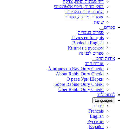
דיני ממונות ונזקין, צדקה
בעלי כוחות, ריפוי אלטרנטיבי
הלוח העברי, תאריכים
אומנות, מוזיקה, ספרות
שונות
ספרים
ספרים בעברית
Livres en français
Books in English
Книги на русском
ספרים לבני נח
אודות הרב
אודות הרב
À propos du Rav Oury Cherki
About Rabbi Oury Cherki
О раве Ури Шерки
Sobre Rabino Oury Cherki
Über Rabbi Oury Cherki
לכתוב לרב
Languages
עברית
Français
English
Русский
Español