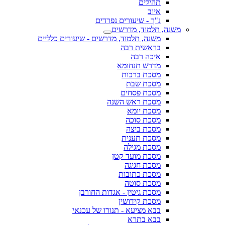
תהילים
איוב
נ"ך - שיעורים נפרדים
משנה, תלמוד, מדרשים
משנה, תלמוד, מדרשים - שיעורים כלליים
בראשית רבה
איכה רבה
מדרש תנחומא
מסכת ברכות
מסכת שבת
מסכת פסחים
מסכת ראש השנה
מסכת יומא
מסכת סוכה
מסכת ביצה
מסכת תענית
מסכת מגילה
מסכת מועד קטן
מסכת חגיגה
מסכת כתובות
מסכת סוטה
מסכת גיטין - אגדות החורבן
מסכת קידושין
בבא מציעא - תנורו של עכנאי
בבא בתרא