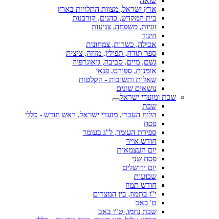
שואה
ארץ ישראל, מצוות התלויות בארץ
בית המקדש, כהנים, קורבנות
זוגיות, משפחה, צניעות
חינוך
אכילה, כשרות, צמחונות
ספר תורה, תפילין, מזוזה, ציצית
גשם, מיים, סביבה, גיאוגרפיה
אומנות, ספורט, פנאי
שאלות ותשובות - הקלטות
נושאים שונים
שבת ומועדי ישראל
שבת
הלוח העברי, מועדי ישראל, ראש חודש - כללי
פסח
ספירת העומר, ל"ג בעומר
חודש אייר
יום העצמאות
פסח שני
יום ירושלים
שבועות
חודש תמוז
י"ז בתמוז, בין המצרים
ט' באב
שבת נחמו, ט"ו באב