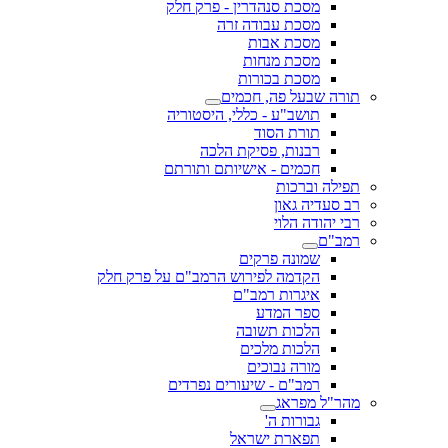
מסכת סנהדרין - פרק חלק
מסכת עבודה זרה
מסכת אבות
מסכת מנחות
מסכת בכורות
תורה שבעל פה, חכמים
תושב"ע - כללי, היסטוריה
תורת הסוד
רבנות, פסיקת הלכה
חכמים - אישיותם ותורתם
תפילה וברכות
רב סעדיה גאון
רבי יהודה הלוי
רמב"ם
שמונה פרקים
הקדמה לפירוש הרמב"ם על פרק חלק
איגרות רמב"ם
ספר המדע
הלכות תשובה
הלכות מלכים
מורה נבוכים
רמב"ם - שיעורים נפרדים
מהר"ל מפראג
גבורות ה'
תפארת ישראל