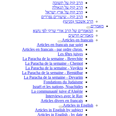
הרב קוק על תשובה
הרב קוק על הגאולה
הרב קוק על ארץ ישראל
הרב קוק - שיעורים נפרדים
הרב אשכנזי (מניטו)
מאמרים
המאמרים של הרב אורי שרקי לפי נושא
מאמרים חדשים
Articles en français
Articles en français par sujet
.Articles en français - par ordre chron
Les fêtes juives
La Paracha de la semaine - Berechite
La Paracha de la semaine - Chemot
La Paracha de la semaine - Vayikra
La Paracha de la semaine - Bemidbar
La Paracha de la semaine - Devarim
Fondations du Judaisme
Israël et les nations, Noachides
La communauté juive d'Algérie
Interviews avec le Rav
Articles divers en français
Articles in English
Articles in English by subject
Articles in English - by date