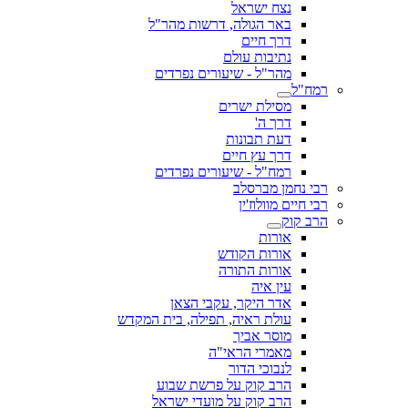
נצח ישראל
באר הגולה, דרשות מהר"ל
דרך חיים
נתיבות עולם
מהר"ל - שיעורים נפרדים
רמח"ל
מסילת ישרים
דרך ה'
דעת תבונות
דרך עץ חיים
רמח"ל - שיעורים נפרדים
רבי נחמן מברסלב
רבי חיים מוולוז'ין
הרב קוק
אורות
אורות הקודש
אורות התורה
עין איה
אדר היקר, עקבי הצאן
עולת ראיה, תפילה, בית המקדש
מוסר אביך
מאמרי הראי"ה
לנבוכי הדור
הרב קוק על פרשת שבוע
הרב קוק על מועדי ישראל