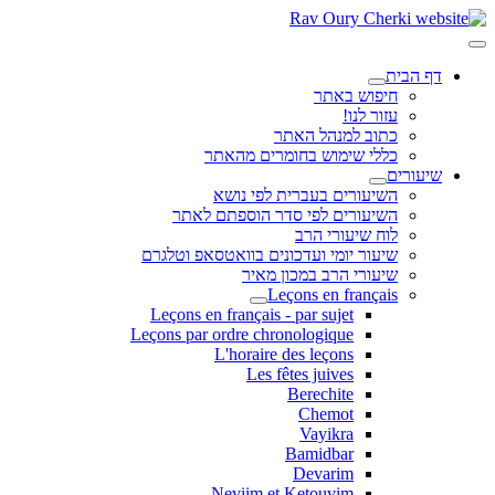
דף הבית
חיפוש באתר
עזור לנו!
כתוב למנהל האתר
כללי שימוש בחומרים מהאתר
שיעורים
השיעורים בעברית לפי נושא
השיעורים לפי סדר הוספתם לאתר
לוח שיעורי הרב
שיעור יומי ועדכונים בוואטסאפ וטלגרם
שיעורי הרב במכון מאיר
Leçons en français
Leçons en français - par sujet
Leçons par ordre chronologique
L'horaire des leçons
Les fêtes juives
Berechite
Chemot
Vayikra
Bamidbar
Devarim
Neviim et Ketouvim