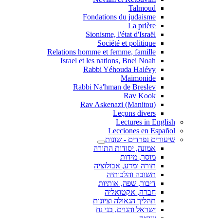
Talmoud
Fondations du judaisme
La prière
Sionisme, l'état d'Israël
Société et politique
Relations homme et femme, famille
Israel et les nations, Bnei Noah
Rabbi Yéhouda Halévy
Maimonide
Rabbi Na'hman de Breslev
Rav Kook
(Rav Askenazi (Manitou
Leçons divers
Lectures in English
Lecciones en Español
שיעורים נפרדים - שונות
אמונה, יסודות התורה
מוסר, מידות
תורה ומדע, אבולוציה
תשובה והלכותיה
דיבור, שפה, אותיות
חברה, אקטואליה
תהליך הגאולה וציונות
ישראל והגוים, בני נח