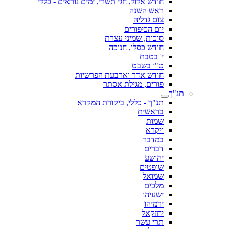
חודש אלול, חגי תשרי, ימים נוראים - כללי
ראש השנה
צום גדליה
יום הכיפורים
סוכות, שמיני עצרת
חודש כסלו, חנוכה
י' בטבת
ט"ו בשבט
חודש אדר וארבעת הפרשיות
פורים, מגילת אסתר
תנ"ך
תנ"ך - כללי, ביקורת המקרא
בראשית
שמות
ויקרא
במדבר
דברים
יהושע
שופטים
שמואל
מלכים
ישעיהו
ירמיהו
יחזקאל
תרי עשר