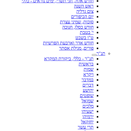
חודש אלול, חגי תשרי, ימים נוראים - כללי
ראש השנה
צום גדליה
יום הכיפורים
סוכות, שמיני עצרת
חודש כסלו, חנוכה
י' בטבת
ט"ו בשבט
חודש אדר וארבעת הפרשיות
פורים, מגילת אסתר
תנ"ך
תנ"ך - כללי, ביקורת המקרא
בראשית
שמות
ויקרא
במדבר
דברים
יהושע
שופטים
שמואל
מלכים
ישעיהו
ירמיהו
יחזקאל
תרי עשר