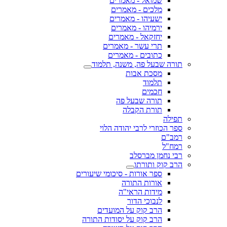
שמואל - מאמרים
מלכים - מאמרים
ישעיהו - מאמרים
ירמיהו - מאמרים
יחזקאל - מאמרים
תרי עשר - מאמרים
כתובים - מאמרים
תורה שבעל פה, משנה, תלמוד
מסכת אבות
תלמוד
חכמים
תורה שבעל פה
תורת הקבלה
תפילה
ספר הכוזרי לרבי יהודה הלוי
רמב"ם
רמח"ל
רבי נחמן מברסלב
הרב קוק ותורתו
ספר אורות - סיכומי שיעורים
אורות התורה
מידות הראי"ה
לנבוכי הדור
הרב קוק על המועדים
הרב קוק על יסודות התורה