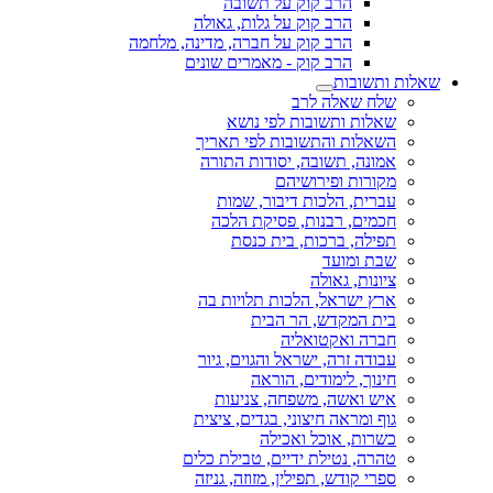
הרב קוק על תשובה
הרב קוק על גלות, גאולה
הרב קוק על חברה, מדינה, מלחמה
הרב קוק - מאמרים שונים
שאלות ותשובות
שלח שאלה לרב
שאלות ותשובות לפי נושא
השאלות והתשובות לפי תאריך
אמונה, תשובה, יסודות התורה
מקורות ופירושיהם
עברית, הלכות דיבור, שמות
חכמים, רבנות, פסיקת הלכה
תפילה, ברכות, בית כנסת
שבת ומועד
ציונות, גאולה
ארץ ישראל, הלכות תלויות בה
בית המקדש, הר הבית
חברה ואקטואליה
עבודה זרה, ישראל והגוים, גיור
חינוך, לימודים, הוראה
איש ואשה, משפחה, צניעות
גוף ומראה חיצוני, בגדים, ציצית
כשרות, אוכל ואכילה
טהרה, נטילת ידיים, טבילת כלים
ספרי קודש, תפילין, מזוזה, גניזה