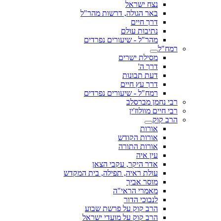
נצח ישראל
באר הגולה, דרשות מהר"ל
דרך חיים
נתיבות עולם
מהר"ל - שיעורים נפרדים
רמח"ל
מסילת ישרים
דרך ה'
דעת תבונות
דרך עץ חיים
רמח"ל - שיעורים נפרדים
רבי נחמן מברסלב
רבי חיים מוולוז'ין
הרב קוק
אורות
אורות הקודש
אורות התורה
עין איה
אדר היקר, עקבי הצאן
עולת ראיה, תפילה, בית המקדש
מוסר אביך
מאמרי הראי"ה
לנבוכי הדור
הרב קוק על פרשת שבוע
הרב קוק על מועדי ישראל