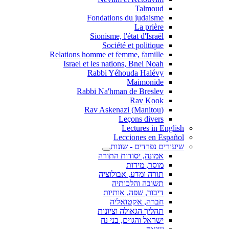
Talmoud
Fondations du judaisme
La prière
Sionisme, l'état d'Israël
Société et politique
Relations homme et femme, famille
Israel et les nations, Bnei Noah
Rabbi Yéhouda Halévy
Maimonide
Rabbi Na'hman de Breslev
Rav Kook
(Rav Askenazi (Manitou
Leçons divers
Lectures in English
Lecciones en Español
שיעורים נפרדים - שונות
אמונה, יסודות התורה
מוסר, מידות
תורה ומדע, אבולוציה
תשובה והלכותיה
דיבור, שפה, אותיות
חברה, אקטואליה
תהליך הגאולה וציונות
ישראל והגוים, בני נח