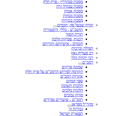
מסכת סנהדרין - פרק חלק
מסכת עבודה זרה
מסכת אבות
מסכת מנחות
מסכת בכורות
תורה שבעל פה, חכמים
תושב"ע - כללי, היסטוריה
תורת הסוד
רבנות, פסיקת הלכה
חכמים - אישיותם ותורתם
תפילה וברכות
רב סעדיה גאון
רבי יהודה הלוי
רמב"ם
שמונה פרקים
הקדמה לפירוש הרמב"ם על פרק חלק
איגרות רמב"ם
ספר המדע
הלכות תשובה
הלכות מלכים
מורה נבוכים
רמב"ם - שיעורים נפרדים
מהר"ל מפראג
גבורות ה'
תפארת ישראל