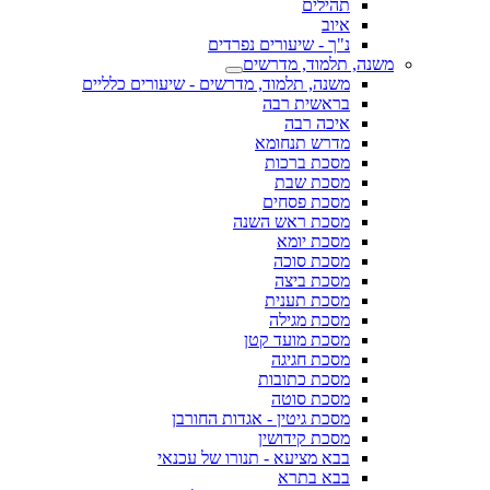
תהילים
איוב
נ"ך - שיעורים נפרדים
משנה, תלמוד, מדרשים
משנה, תלמוד, מדרשים - שיעורים כלליים
בראשית רבה
איכה רבה
מדרש תנחומא
מסכת ברכות
מסכת שבת
מסכת פסחים
מסכת ראש השנה
מסכת יומא
מסכת סוכה
מסכת ביצה
מסכת תענית
מסכת מגילה
מסכת מועד קטן
מסכת חגיגה
מסכת כתובות
מסכת סוטה
מסכת גיטין - אגדות החורבן
מסכת קידושין
בבא מציעא - תנורו של עכנאי
בבא בתרא