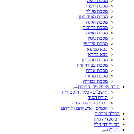
מסכת ביצה
מסכת תענית
מסכת מגילה
מסכת מועד קטן
מסכת חגיגה
מסכת כתובות
מסכת סוטה
מסכת גיטין
מסכת קידושין
בבא מציעא
בבא בתרא
מסכת סנהדרין
מסכת עבודה זרה
מסכת אבות
מסכת מנחות
מסכת בכורות
תורה שבעל פה, חכמים
תושב"ע - כללי, היסטוריה
תורת הסוד
רבנות, פסיקת הלכה
חכמים - אישיותם ותורתם
תפילה וברכות
רב סעדיה גאון
רבי יהודה הלוי
רמב"ם