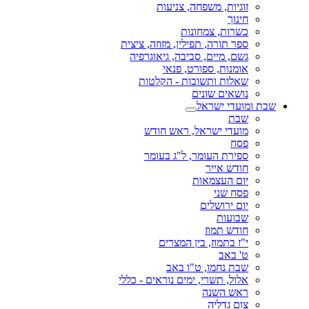
זוגיות, משפחה, צניעות
חינוך
כשרות, צמחונות
ספר תורה, תפילין, מזוזה, ציצית
גשם, מיים, סביבה, גיאוגרפיה
אומנות, ספורט, פנאי
שאלות ותשובות - הקלטות
נושאים שונים
שבת ומועדי ישראל
שבת
מועדי ישראל, ראש חודש
פסח
ספירת העומר, ל"ג בעומר
חודש אייר
יום העצמאות
פסח שני
יום ירושלים
שבועות
חודש תמוז
י"ז בתמוז, בין המצרים
ט' באב
שבת נחמו, ט"ו באב
אלול, תשרי, ימים נוראים - כללי
ראש השנה
צום גדליה