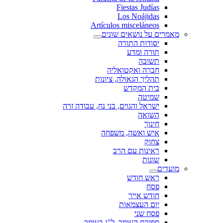
Fiestas Judías
Los Noájidas
Artículos misceláneos
מאמרים על נושאים שונים
יסודות התורה
תורה ומדע
תשובה
חברה ואקטואליה
תהליך הגאולה, ציונות
בית המקדש
שמיטה
ישראל והגוים, בני נח, עבודה זרה
השואה
חינוך
איש ואשה, משפחה
צחוק
ראינות עם הרב
שונות
מועדים
ראש חודש
פסח
חודש אייר
יום העצמאות
פסח שני
ספירת העומר, ל"ג בעומר