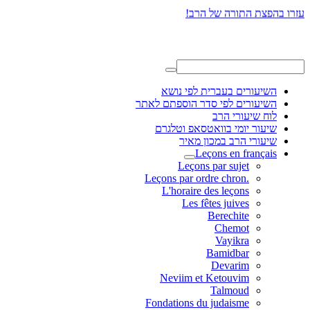
עזרו בהפצת התורה של הרב!
השיעורים בעברית לפי נושא
השיעורים לפי סדר הוספתם לאתר
לוח שיעורי הרב
שיעור יומי בוואטסאפ וטלגרם
שיעורי הרב במכון מאיר
Leçons en français
Leçons par sujet
.Leçons par ordre chron
L'horaire des leçons
Les fêtes juives
Berechite
Chemot
Vayikra
Bamidbar
Devarim
Neviim et Ketouvim
Talmoud
Fondations du judaisme