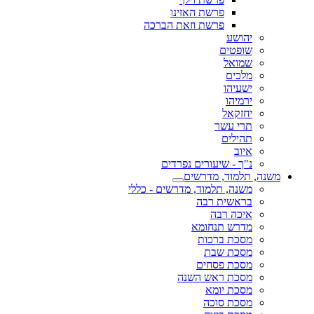
פרשת האזינו
פרשת וזאת הברכה
יהושע
שופטים
שמואל
מלכים
ישעיהו
ירמיהו
יחזקאל
תרי עשר
תהילים
איוב
נ"ך - שיעורים נפרדים
משנה, תלמוד, מדרשים
משנה, תלמוד, מדרשים - כללי
בראשית רבה
איכה רבה
מדרש תנחומא
מסכת ברכות
מסכת שבת
מסכת פסחים
מסכת ראש השנה
מסכת יומא
מסכת סוכה