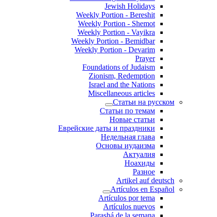
Jewish Holidays
Weekly Portion - Bereshit
Weekly Portion - Shemot
Weekly Portion - Vayikra
Weekly Portion - Bemidbar
Weekly Portion - Devarim
Prayer
Foundations of Judaism
Zionism, Redemption
Israel and the Nations
Miscellaneous articles
Статьи на русском
Статьи по темам
Новые статьи
Еврейские даты и праздники
Недельная глава
Основы иудаизма
Актуалия
Ноахиды
Разное
Artikel auf deutsch
Artículos en Español
Artículos por tema
Artículos nuevos
Parashá de la semana