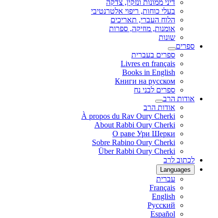
דיני ממונות ונזקין, צדקה
בעלי כוחות, ריפוי אלטרנטיבי
הלוח העברי, תאריכים
אומנות, מוזיקה, ספרות
שונות
ספרים
ספרים בעברית
Livres en français
Books in English
Книги на русском
ספרים לבני נח
אודות הרב
אודות הרב
À propos du Rav Oury Cherki
About Rabbi Oury Cherki
О раве Ури Шерки
Sobre Rabino Oury Cherki
Über Rabbi Oury Cherki
לכתוב לרב
Languages
עברית
Français
English
Русский
Español