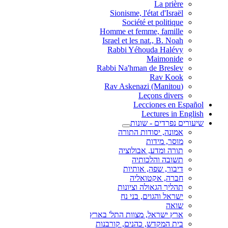
La prière
Sionisme, l'état d'Israël
Société et politique
Homme et femme, famille
Israel et les nat., B. Noah
Rabbi Yéhouda Halévy
Maimonide
Rabbi Na'hman de Breslev
Rav Kook
(Rav Askenazi (Manitou
Leçons divers
Lecciones en Español
Lectures in English
שיעורים נפרדים - שונות
אמונה, יסודות התורה
מוסר, מידות
תורה ומדע, אבולוציה
תשובה והלכותיה
דיבור, שפה, אותיות
חברה, אקטואליה
תהליך הגאולה וציונות
ישראל והגוים, בני נח
שואה
ארץ ישראל, מצוות התל' בארץ
בית המקדש, כהנים, קורבנות