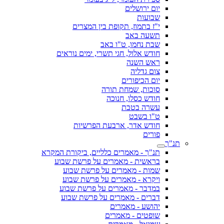
יום ירושלים
שבועות
י"ז בתמוז, תקופת בין המצרים
תשעה באב
שבת נחמו, ט"ו באב
חודש אלול, חגי תשרי, ימים נוראים
ראש השנה
צום גדליה
יום הכיפורים
סוכות, שמחת תורה
חודש כסלו, חנוכה
עשרה בטבת
ט"ו בשבט
חודש אדר, ארבעת הפרשיות
פורים
תנ"ך
תנ"ך - מאמרים כלליים, ביקורת המקרא
בראשית - מאמרים על פרשת שבוע
שמות - מאמרים על פרשת שבוע
ויקרא - מאמרים על פרשת שבוע
במדבר - מאמרים על פרשת שבוע
דברים - מאמרים על פרשת שבוע
יהושע - מאמרים
שופטים - מאמרים