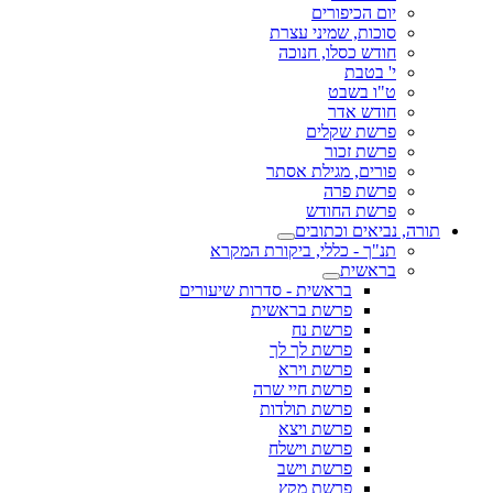
יום הכיפורים
סוכות, שמיני עצרת
חודש כסלו, חנוכה
י' בטבת
ט"ו בשבט
חודש אדר
פרשת שקלים
פרשת זכור
פורים, מגילת אסתר
פרשת פרה
פרשת החודש
תורה, נביאים וכתובים
תנ"ך - כללי, ביקורת המקרא
בראשית
בראשית - סדרות שיעורים
פרשת בראשית
פרשת נח
פרשת לך לך
פרשת וירא
פרשת חיי שרה
פרשת תולדות
פרשת ויצא
פרשת וישלח
פרשת וישב
פרשת מקץ