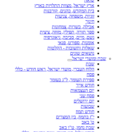
שואה
ארץ ישראל, מצוות התלויות בארץ
בית המקדש, כהנים, קורבנות
זוגיות, משפחה, צניעות
חינוך
אכילה, כשרות, צמחונות
ספר תורה, תפילין, מזוזה, ציצית
גשם, מיים, סביבה, גיאוגרפיה
אומנות, ספורט, פנאי
שאלות ותשובות - הקלטות
נושאים שונים
שבת ומועדי ישראל
שבת
הלוח העברי, מועדי ישראל, ראש חודש - כללי
פסח
ספירת העומר, ל"ג בעומר
חודש אייר
יום העצמאות
פסח שני
יום ירושלים
שבועות
חודש תמוז
י"ז בתמוז, בין המצרים
ט' באב
שבת נחמו, ט"ו באב