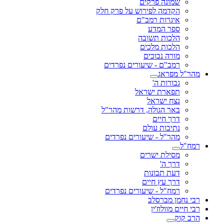
שמונה פרקים
הקדמה לפירוש על פרק חלק
איגרות רמב"ם
ספר המדע
הלכות תשובה
הלכות מלכים
מורה נבוכים
רמב"ם - שיעורים נפרדים
מהר"ל מפראג
גבורות ה'
תפארת ישראל
נצח ישראל
באר הגולה, דרשות מהר"ל
דרך חיים
נתיבות עולם
מהר"ל - שיעורים נפרדים
רמח"ל
מסילת ישרים
דרך ה'
דעת תבונות
דרך עץ חיים
רמח"ל - שיעורים נפרדים
רבי נחמן מברסלב
רבי חיים מוולוז'ין
הרב קוק