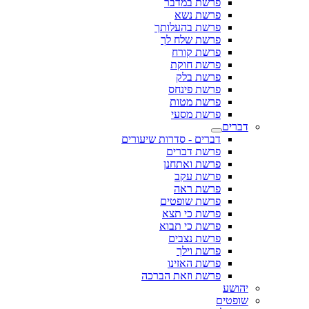
פרשת במדבר
פרשת נשא
פרשת בהעלותך
פרשת שלח לך
פרשת קורח
פרשת חוקת
פרשת בלק
פרשת פינחס
פרשת מטות
פרשת מסעי
דברים
דברים - סדרות שיעורים
פרשת דברים
פרשת ואתחנן
פרשת עקב
פרשת ראה
פרשת שופטים
פרשת כי תצא
פרשת כי תבוא
פרשת נצבים
פרשת וילך
פרשת האזינו
פרשת וזאת הברכה
יהושע
שופטים