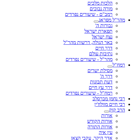
הלכות מלכים
מורה נבוכים
רמב"ם - שיעורים נפרדים
מהר"ל מפראג
גבורות ה'
תפארת ישראל
נצח ישראל
באר הגולה, דרשות מהר"ל
דרך חיים
נתיבות עולם
מהר"ל - שיעורים נפרדים
רמח"ל
מסילת ישרים
דרך ה'
דעת תבונות
דרך עץ חיים
רמח"ל - שיעורים נפרדים
רבי נחמן מברסלב
רבי חיים מוולוז'ין
הרב קוק
אורות
אורות הקודש
אורות התורה
עין איה
אדר היקר, עקבי הצאן