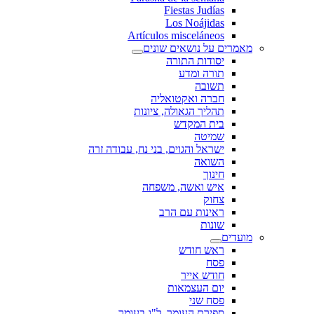
Fiestas Judías
Los Noájidas
Artículos misceláneos
מאמרים על נושאים שונים
יסודות התורה
תורה ומדע
תשובה
חברה ואקטואליה
תהליך הגאולה, ציונות
בית המקדש
שמיטה
ישראל והגוים, בני נח, עבודה זרה
השואה
חינוך
איש ואשה, משפחה
צחוק
ראינות עם הרב
שונות
מועדים
ראש חודש
פסח
חודש אייר
יום העצמאות
פסח שני
ספירת העומר, ל"ג בעומר