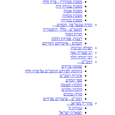
מסכת סנהדרין - פרק חלק
מסכת עבודה זרה
מסכת אבות
מסכת מנחות
מסכת בכורות
תורה שבעל פה, חכמים
תושב"ע - כללי, היסטוריה
תורת הסוד
רבנות, פסיקת הלכה
חכמים - אישיותם ותורתם
תפילה וברכות
רב סעדיה גאון
רבי יהודה הלוי
רמב"ם
שמונה פרקים
הקדמה לפירוש הרמב"ם על פרק חלק
איגרות רמב"ם
ספר המדע
הלכות תשובה
הלכות מלכים
מורה נבוכים
רמב"ם - שיעורים נפרדים
מהר"ל מפראג
גבורות ה'
תפארת ישראל