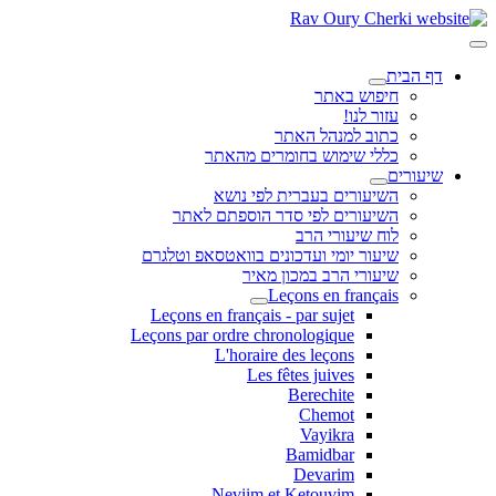
דף הבית
חיפוש באתר
עזור לנו!
כתוב למנהל האתר
כללי שימוש בחומרים מהאתר
שיעורים
השיעורים בעברית לפי נושא
השיעורים לפי סדר הוספתם לאתר
לוח שיעורי הרב
שיעור יומי ועדכונים בוואטסאפ וטלגרם
שיעורי הרב במכון מאיר
Leçons en français
Leçons en français - par sujet
Leçons par ordre chronologique
L'horaire des leçons
Les fêtes juives
Berechite
Chemot
Vayikra
Bamidbar
Devarim
Neviim et Ketouvim