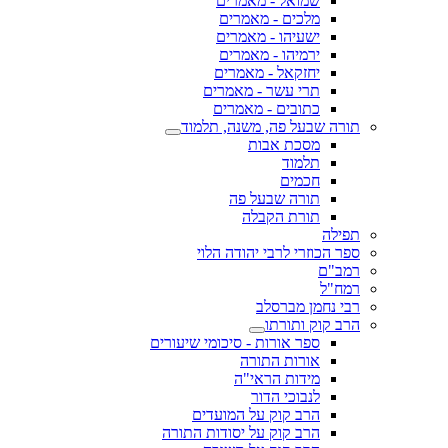
שמואל - מאמרים
מלכים - מאמרים
ישעיהו - מאמרים
ירמיהו - מאמרים
יחזקאל - מאמרים
תרי עשר - מאמרים
כתובים - מאמרים
תורה שבעל פה, משנה, תלמוד
מסכת אבות
תלמוד
חכמים
תורה שבעל פה
תורת הקבלה
תפילה
ספר הכוזרי לרבי יהודה הלוי
רמב"ם
רמח"ל
רבי נחמן מברסלב
הרב קוק ותורתו
ספר אורות - סיכומי שיעורים
אורות התורה
מידות הראי"ה
לנבוכי הדור
הרב קוק על המועדים
הרב קוק על יסודות התורה