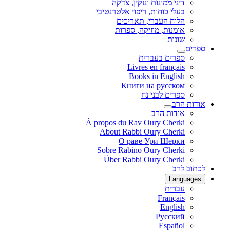
דיני ממונות ונזקין, צדקה
בעלי כוחות, ריפוי אלטרנטיבי
הלוח העברי, תאריכים
אומנות, מוזיקה, ספרות
שונות
ספרים
ספרים בעברית
Livres en français
Books in English
Книги на русском
ספרים לבני נח
אודות הרב
אודות הרב
À propos du Rav Oury Cherki
About Rabbi Oury Cherki
О раве Ури Шерки
Sobre Rabino Oury Cherki
Über Rabbi Oury Cherki
לכתוב לרב
Languages
עברית
Français
English
Русский
Español