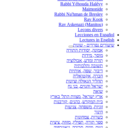
Rabbi Yéhouda Halévy
Maimonide
Rabbi Na'hman de Breslev
Rav Kook
(Rav Askenazi (Manitou
Leçons divers
Lecciones en Español
Lectures in English
שיעורים נפרדים - שונות
אמונה, יסודות התורה
מוסר, מידות
תורה ומדע, אבולוציה
תשובה והלכותיה
דיבור, שפה, אותיות
חברה, אקטואליה
תהליך הגאולה וציונות
ישראל והגוים, בני נח
שואה
ארץ ישראל, מצוות התל' בארץ
בית המקדש, כהנים, קורבנות
זוגיות, משפחה, צניעות
חינוך
כשרות, צמחונות
ספר תורה, תפילין, מזוזה, ציצית
גשם, מיים, סביבה, גיאוגרפיה