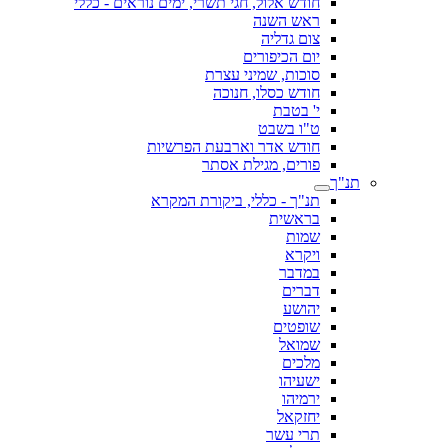
חודש אלול, חגי תשרי, ימים נוראים - כללי
ראש השנה
צום גדליה
יום הכיפורים
סוכות, שמיני עצרת
חודש כסלו, חנוכה
י' בטבת
ט"ו בשבט
חודש אדר וארבעת הפרשיות
פורים, מגילת אסתר
תנ"ך
תנ"ך - כללי, ביקורת המקרא
בראשית
שמות
ויקרא
במדבר
דברים
יהושע
שופטים
שמואל
מלכים
ישעיהו
ירמיהו
יחזקאל
תרי עשר