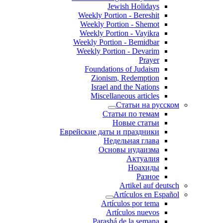
Jewish Holidays
Weekly Portion - Bereshit
Weekly Portion - Shemot
Weekly Portion - Vayikra
Weekly Portion - Bemidbar
Weekly Portion - Devarim
Prayer
Foundations of Judaism
Zionism, Redemption
Israel and the Nations
Miscellaneous articles
Статьи на русском
Статьи по темам
Новые статьи
Еврейские даты и праздники
Недельная глава
Основы иудаизма
Актуалия
Ноахиды
Разное
Artikel auf deutsch
Artículos en Español
Artículos por tema
Artículos nuevos
Parashá de la semana