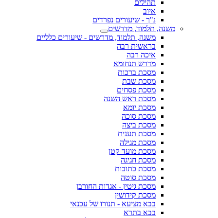
תהילים
איוב
נ"ך - שיעורים נפרדים
משנה, תלמוד, מדרשים
משנה, תלמוד, מדרשים - שיעורים כלליים
בראשית רבה
איכה רבה
מדרש תנחומא
מסכת ברכות
מסכת שבת
מסכת פסחים
מסכת ראש השנה
מסכת יומא
מסכת סוכה
מסכת ביצה
מסכת תענית
מסכת מגילה
מסכת מועד קטן
מסכת חגיגה
מסכת כתובות
מסכת סוטה
מסכת גיטין - אגדות החורבן
מסכת קידושין
בבא מציעא - תנורו של עכנאי
בבא בתרא