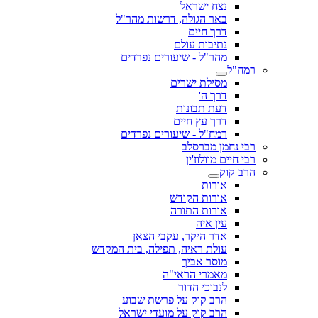
נצח ישראל
באר הגולה, דרשות מהר"ל
דרך חיים
נתיבות עולם
מהר"ל - שיעורים נפרדים
רמח"ל
מסילת ישרים
דרך ה'
דעת תבונות
דרך עץ חיים
רמח"ל - שיעורים נפרדים
רבי נחמן מברסלב
רבי חיים מוולוז'ין
הרב קוק
אורות
אורות הקודש
אורות התורה
עין איה
אדר היקר, עקבי הצאן
עולת ראיה, תפילה, בית המקדש
מוסר אביך
מאמרי הראי"ה
לנבוכי הדור
הרב קוק על פרשת שבוע
הרב קוק על מועדי ישראל