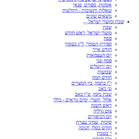
אומנות, ספורט, פנאי
שאלות ותשובות - הקלטות
נושאים שונים
שבת ומועדי ישראל
שבת
מועדי ישראל, ראש חודש
פסח
ספירת העומר, ל"ג בעומר
חודש אייר
יום העצמאות
פסח שני
יום ירושלים
שבועות
חודש תמוז
י"ז בתמוז, בין המצרים
ט' באב
שבת נחמו, ט"ו באב
אלול, תשרי, ימים נוראים - כללי
ראש השנה
צום גדליה
יום הכיפורים
סוכות, שמיני עצרת
חודש כסלו, חנוכה
י' בטבת
ט"ו בשבט