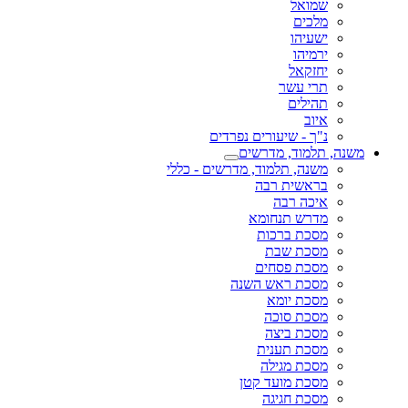
שמואל
מלכים
ישעיהו
ירמיהו
יחזקאל
תרי עשר
תהילים
איוב
נ"ך - שיעורים נפרדים
משנה, תלמוד, מדרשים
משנה, תלמוד, מדרשים - כללי
בראשית רבה
איכה רבה
מדרש תנחומא
מסכת ברכות
מסכת שבת
מסכת פסחים
מסכת ראש השנה
מסכת יומא
מסכת סוכה
מסכת ביצה
מסכת תענית
מסכת מגילה
מסכת מועד קטן
מסכת חגיגה