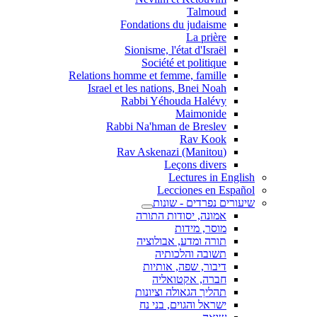
Talmoud
Fondations du judaisme
La prière
Sionisme, l'état d'Israël
Société et politique
Relations homme et femme, famille
Israel et les nations, Bnei Noah
Rabbi Yéhouda Halévy
Maimonide
Rabbi Na'hman de Breslev
Rav Kook
(Rav Askenazi (Manitou
Leçons divers
Lectures in English
Lecciones en Español
שיעורים נפרדים - שונות
אמונה, יסודות התורה
מוסר, מידות
תורה ומדע, אבולוציה
תשובה והלכותיה
דיבור, שפה, אותיות
חברה, אקטואליה
תהליך הגאולה וציונות
ישראל והגוים, בני נח