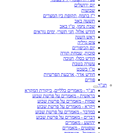
יום ירושלים
שבועות
י"ז בתמוז, תקופת בין המצרים
תשעה באב
שבת נחמו, ט"ו באב
חודש אלול, חגי תשרי, ימים נוראים
ראש השנה
צום גדליה
יום הכיפורים
סוכות, שמחת תורה
חודש כסלו, חנוכה
עשרה בטבת
ט"ו בשבט
חודש אדר, ארבעת הפרשיות
פורים
תנ"ך
תנ"ך - מאמרים כלליים, ביקורת המקרא
בראשית - מאמרים על פרשת שבוע
שמות - מאמרים על פרשת שבוע
ויקרא - מאמרים על פרשת שבוע
במדבר - מאמרים על פרשת שבוע
דברים - מאמרים על פרשת שבוע
יהושע - מאמרים
שופטים - מאמרים