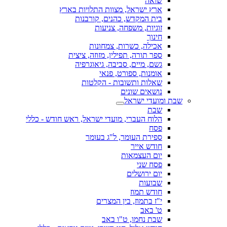
שואה
ארץ ישראל, מצוות התלויות בארץ
בית המקדש, כהנים, קורבנות
זוגיות, משפחה, צניעות
חינוך
אכילה, כשרות, צמחונות
ספר תורה, תפילין, מזוזה, ציצית
גשם, מיים, סביבה, גיאוגרפיה
אומנות, ספורט, פנאי
שאלות ותשובות - הקלטות
נושאים שונים
שבת ומועדי ישראל
שבת
הלוח העברי, מועדי ישראל, ראש חודש - כללי
פסח
ספירת העומר, ל"ג בעומר
חודש אייר
יום העצמאות
פסח שני
יום ירושלים
שבועות
חודש תמוז
י"ז בתמוז, בין המצרים
ט' באב
שבת נחמו, ט"ו באב