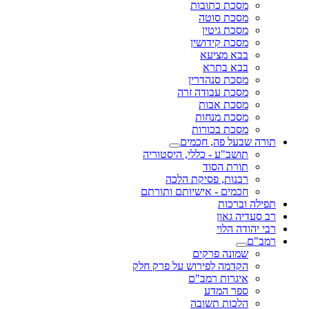
מסכת כתובות
מסכת סוטה
מסכת גיטין
מסכת קידושין
בבא מציעא
בבא בתרא
מסכת סנהדרין
מסכת עבודה זרה
מסכת אבות
מסכת מנחות
מסכת בכורות
תורה שבעל פה, חכמים
תושב"ע - כללי, היסטוריה
תורת הסוד
רבנות, פסיקת הלכה
חכמים - אישיותם ותורתם
תפילה וברכות
רב סעדיה גאון
רבי יהודה הלוי
רמב"ם
שמונה פרקים
הקדמה לפירוש על פרק חלק
איגרות רמב"ם
ספר המדע
הלכות תשובה