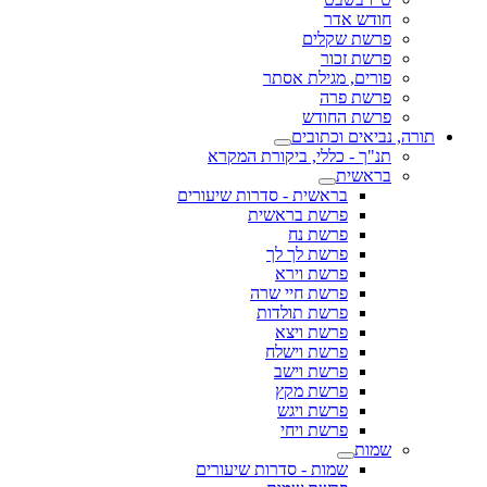
חודש אדר
פרשת שקלים
פרשת זכור
פורים, מגילת אסתר
פרשת פרה
פרשת החודש
תורה, נביאים וכתובים
תנ"ך - כללי, ביקורת המקרא
בראשית
בראשית - סדרות שיעורים
פרשת בראשית
פרשת נח
פרשת לך לך
פרשת וירא
פרשת חיי שרה
פרשת תולדות
פרשת ויצא
פרשת וישלח
פרשת וישב
פרשת מקץ
פרשת ויגש
פרשת ויחי
שמות
שמות - סדרות שיעורים