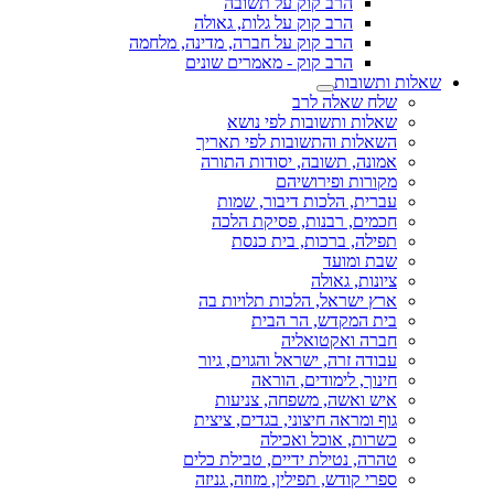
הרב קוק על תשובה
הרב קוק על גלות, גאולה
הרב קוק על חברה, מדינה, מלחמה
הרב קוק - מאמרים שונים
שאלות ותשובות
שלח שאלה לרב
שאלות ותשובות לפי נושא
השאלות והתשובות לפי תאריך
אמונה, תשובה, יסודות התורה
מקורות ופירושיהם
עברית, הלכות דיבור, שמות
חכמים, רבנות, פסיקת הלכה
תפילה, ברכות, בית כנסת
שבת ומועד
ציונות, גאולה
ארץ ישראל, הלכות תלויות בה
בית המקדש, הר הבית
חברה ואקטואליה
עבודה זרה, ישראל והגוים, גיור
חינוך, לימודים, הוראה
איש ואשה, משפחה, צניעות
גוף ומראה חיצוני, בגדים, ציצית
כשרות, אוכל ואכילה
טהרה, נטילת ידיים, טבילת כלים
ספרי קודש, תפילין, מזוזה, גניזה