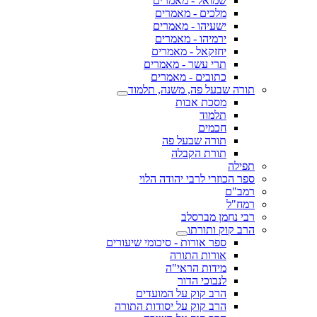
שמואל - מאמרים
מלכים - מאמרים
ישעיהו - מאמרים
ירמיהו - מאמרים
יחזקאל - מאמרים
תרי עשר - מאמרים
כתובים - מאמרים
תורה שבעל פה, משנה, תלמוד
מסכת אבות
תלמוד
חכמים
תורה שבעל פה
תורת הקבלה
תפילה
ספר הכוזרי לרבי יהודה הלוי
רמב"ם
רמח"ל
רבי נחמן מברסלב
הרב קוק ותורתו
ספר אורות - סיכומי שיעורים
אורות התורה
מידות הראי"ה
לנבוכי הדור
הרב קוק על המועדים
הרב קוק על יסודות התורה