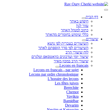
דף הבית
חיפוש באתר
עזור לנו!
כתוב למנהל האתר
כללי שימוש בחומרים מהאתר
שיעורים
השיעורים בעברית לפי נושא
השיעורים לפי סדר הוספתם לאתר
לוח שיעורי הרב
שיעור יומי ועדכונים בוואטסאפ וטלגרם
שיעורי הרב במכון מאיר
Leçons en français
Leçons en français - par sujet
Leçons par ordre chronologique
L'horaire des leçons
Les fêtes juives
Berechite
Chemot
Vayikra
Bamidbar
Devarim
Neviim et Ketouvim