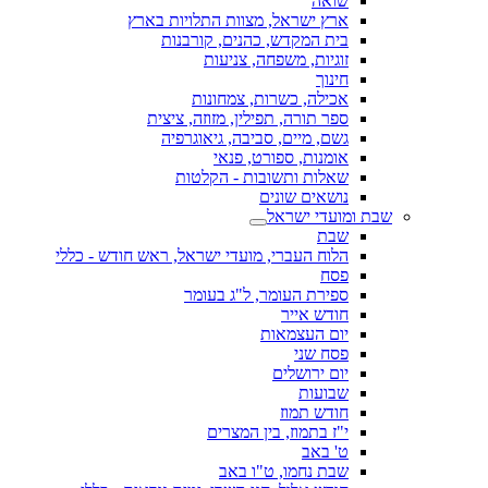
שואה
ארץ ישראל, מצוות התלויות בארץ
בית המקדש, כהנים, קורבנות
זוגיות, משפחה, צניעות
חינוך
אכילה, כשרות, צמחונות
ספר תורה, תפילין, מזוזה, ציצית
גשם, מיים, סביבה, גיאוגרפיה
אומנות, ספורט, פנאי
שאלות ותשובות - הקלטות
נושאים שונים
שבת ומועדי ישראל
שבת
הלוח העברי, מועדי ישראל, ראש חודש - כללי
פסח
ספירת העומר, ל"ג בעומר
חודש אייר
יום העצמאות
פסח שני
יום ירושלים
שבועות
חודש תמוז
י"ז בתמוז, בין המצרים
ט' באב
שבת נחמו, ט"ו באב