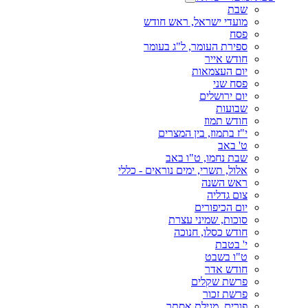
שבת
מועדי ישראל, ראש חודש
פסח
ספירת העומר, ל"ג בעומר
חודש אייר
יום העצמאות
פסח שני
יום ירושלים
שבועות
חודש תמוז
י"ז בתמוז, בין המצרים
ט' באב
שבת נחמו, ט"ו באב
אלול, תשרי, ימים נוראים - כללי
ראש השנה
צום גדליה
יום הכיפורים
סוכות, שמיני עצרת
חודש כסלו, חנוכה
י' בטבת
ט"ו בשבט
חודש אדר
פרשת שקלים
פרשת זכור
פורים, מגילת אסתר