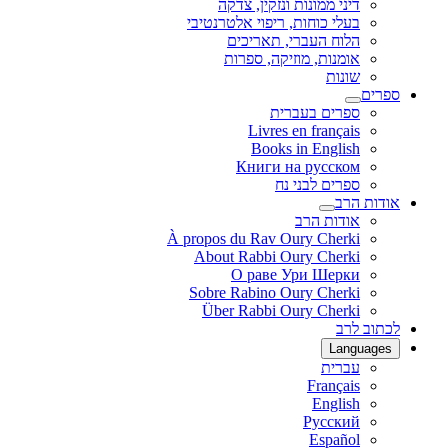
דיני ממונות ונזקין, צדקה
בעלי כוחות, ריפוי אלטרנטיבי
הלוח העברי, תאריכים
אומנות, מוזיקה, ספרות
שונות
ספרים
ספרים בעברית
Livres en français
Books in English
Книги на русском
ספרים לבני נח
אודות הרב
אודות הרב
À propos du Rav Oury Cherki
About Rabbi Oury Cherki
О раве Ури Шерки
Sobre Rabino Oury Cherki
Über Rabbi Oury Cherki
לכתוב לרב
Languages
עברית
Français
English
Русский
Español