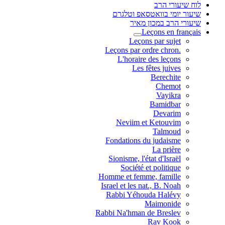
לוח שיעורי הרב
שיעור יומי בוואטסאפ וטלגרם
שיעורי הרב במכון מאיר
Leçons en français
Leçons par sujet
.Leçons par ordre chron
L'horaire des leçons
Les fêtes juives
Berechite
Chemot
Vayikra
Bamidbar
Devarim
Neviim et Ketouvim
Talmoud
Fondations du judaisme
La prière
Sionisme, l'état d'Israël
Société et politique
Homme et femme, famille
Israel et les nat., B. Noah
Rabbi Yéhouda Halévy
Maimonide
Rabbi Na'hman de Breslev
Rav Kook