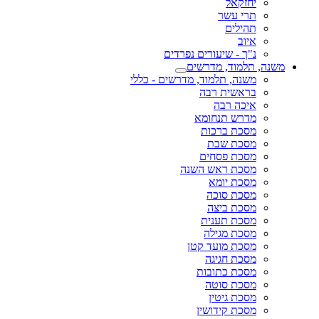
יחזקאל
תרי עשר
תהילים
איוב
נ"ך - שיעורים נפרדים
משנה, תלמוד, מדרשים
משנה, תלמוד, מדרשים - כללי
בראשית רבה
איכה רבה
מדרש תנחומא
מסכת ברכות
מסכת שבת
מסכת פסחים
מסכת ראש השנה
מסכת יומא
מסכת סוכה
מסכת ביצה
מסכת תענית
מסכת מגילה
מסכת מועד קטן
מסכת חגיגה
מסכת כתובות
מסכת סוטה
מסכת גיטין
מסכת קידושין