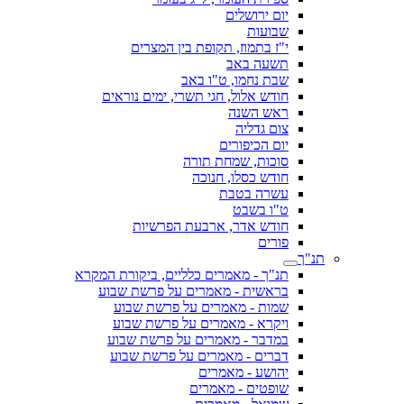
יום ירושלים
שבועות
י"ז בתמוז, תקופת בין המצרים
תשעה באב
שבת נחמו, ט"ו באב
חודש אלול, חגי תשרי, ימים נוראים
ראש השנה
צום גדליה
יום הכיפורים
סוכות, שמחת תורה
חודש כסלו, חנוכה
עשרה בטבת
ט"ו בשבט
חודש אדר, ארבעת הפרשיות
פורים
תנ"ך
תנ"ך - מאמרים כלליים, ביקורת המקרא
בראשית - מאמרים על פרשת שבוע
שמות - מאמרים על פרשת שבוע
ויקרא - מאמרים על פרשת שבוע
במדבר - מאמרים על פרשת שבוע
דברים - מאמרים על פרשת שבוע
יהושע - מאמרים
שופטים - מאמרים