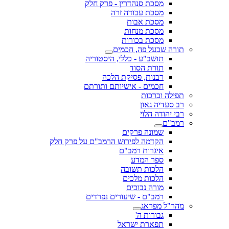
מסכת סנהדרין - פרק חלק
מסכת עבודה זרה
מסכת אבות
מסכת מנחות
מסכת בכורות
תורה שבעל פה, חכמים
תושב"ע - כללי, היסטוריה
תורת הסוד
רבנות, פסיקת הלכה
חכמים - אישיותם ותורתם
תפילה וברכות
רב סעדיה גאון
רבי יהודה הלוי
רמב"ם
שמונה פרקים
הקדמה לפירוש הרמב"ם על פרק חלק
איגרות רמב"ם
ספר המדע
הלכות תשובה
הלכות מלכים
מורה נבוכים
רמב"ם - שיעורים נפרדים
מהר"ל מפראג
גבורות ה'
תפארת ישראל