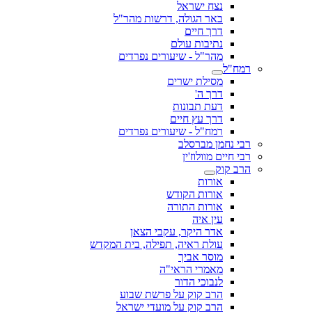
נצח ישראל
באר הגולה, דרשות מהר"ל
דרך חיים
נתיבות עולם
מהר"ל - שיעורים נפרדים
רמח"ל
מסילת ישרים
דרך ה'
דעת תבונות
דרך עץ חיים
רמח"ל - שיעורים נפרדים
רבי נחמן מברסלב
רבי חיים מוולוז'ין
הרב קוק
אורות
אורות הקודש
אורות התורה
עין איה
אדר היקר, עקבי הצאן
עולת ראיה, תפילה, בית המקדש
מוסר אביך
מאמרי הראי"ה
לנבוכי הדור
הרב קוק על פרשת שבוע
הרב קוק על מועדי ישראל