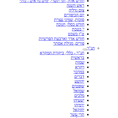
חודש אלול, חגי תשרי, ימים נוראים - כללי
ראש השנה
צום גדליה
יום הכיפורים
סוכות, שמיני עצרת
חודש כסלו, חנוכה
י' בטבת
ט"ו בשבט
חודש אדר וארבעת הפרשיות
פורים, מגילת אסתר
תנ"ך
תנ"ך - כללי, ביקורת המקרא
בראשית
שמות
ויקרא
במדבר
דברים
יהושע
שופטים
שמואל
מלכים
ישעיהו
ירמיהו
יחזקאל
תרי עשר