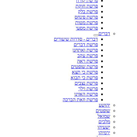
פרשת קורח
פרשת חוקת
פרשת בלק
פרשת פינחס
פרשת מטות
פרשת מסעי
דברים
דברים - סדרות שיעורים
פרשת דברים
פרשת ואתחנן
פרשת עקב
פרשת ראה
פרשת שופטים
פרשת כי תצא
פרשת כי תבוא
פרשת נצבים
פרשת וילך
פרשת האזינו
פרשת וזאת הברכה
יהושע
שופטים
שמואל
מלכים
ישעיהו
ירמיהו