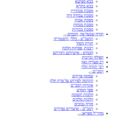
בבא מציעא
בבא בתרא
מסכת סנהדרין
מסכת עבודה זרה
מסכת אבות
מסכת מנחות
מסכת בכורות
תורה שבעל פה, חכמים
תושב"ע - כללי, היסטוריה
תורת הסוד
רבנות, פסיקת הלכה
חכמים - אישיותם ותורתם
תפילה וברכות
רב סעדיה גאון
רבי יהודה הלוי
רמב"ם
שמונה פרקים
הקדמה לפירוש על פרק חלק
איגרות רמב"ם
ספר המדע
הלכות תשובה
הלכות מלכים
מורה נבוכים
רמב"ם - שיעורים נפרדים
מהר"ל מפראג