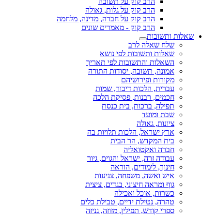
הרב קוק על תשובה
הרב קוק על גלות, גאולה
הרב קוק על חברה, מדינה, מלחמה
הרב קוק - מאמרים שונים
שאלות ותשובות
שלח שאלה לרב
שאלות ותשובות לפי נושא
השאלות והתשובות לפי תאריך
אמונה, תשובה, יסודות התורה
מקורות ופירושיהם
עברית, הלכות דיבור, שמות
חכמים, רבנות, פסיקת הלכה
תפילה, ברכות, בית כנסת
שבת ומועד
ציונות, גאולה
ארץ ישראל, הלכות תלויות בה
בית המקדש, הר הבית
חברה ואקטואליה
עבודה זרה, ישראל והגוים, גיור
חינוך, לימודים, הוראה
איש ואשה, משפחה, צניעות
גוף ומראה חיצוני, בגדים, ציצית
כשרות, אוכל ואכילה
טהרה, נטילת ידיים, טבילת כלים
ספרי קודש, תפילין, מזוזה, גניזה