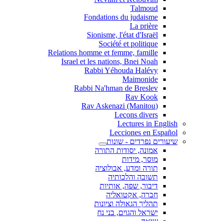
Talmoud
Fondations du judaisme
La prière
Sionisme, l'état d'Israël
Société et politique
Relations homme et femme, famille
Israel et les nations, Bnei Noah
Rabbi Yéhouda Halévy
Maimonide
Rabbi Na'hman de Breslev
Rav Kook
(Rav Askenazi (Manitou
Leçons divers
Lectures in English
Lecciones en Español
שיעורים נפרדים - שונות
אמונה, יסודות התורה
מוסר, מידות
תורה ומדע, אבולוציה
תשובה והלכותיה
דיבור, שפה, אותיות
חברה, אקטואליה
תהליך הגאולה וציונות
ישראל והגוים, בני נח