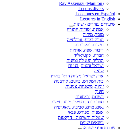
(Rav Askenazi (Manitou
Leçons divers
Lecciones en Español
Lectures in English
שיעורים נפרדים - שונות
אמונה, יסודות התורה
מוסר, מידות
תורה ומדע, אבולוציה
תשובה והלכותיה
דיבור, שפה, אותיות
חברה, אקטואליה
תהליך הגאולה וציונות
ישראל והגוים, בני נח
שואה
ארץ ישראל, מצוות התל' בארץ
בית המקדש, כהנים, קורבנות
זוגיות, משפחה, צניעות
חינוך
כשרות, צמחונות
ספר תורה, תפילין, מזוזה, ציצית
גשם, מיים, סביבה, גיאוגרפיה
אומנות, ספורט, פנאי
שאלות ותשובות - הקלטות
נושאים שונים
שבת ומועדי ישראל