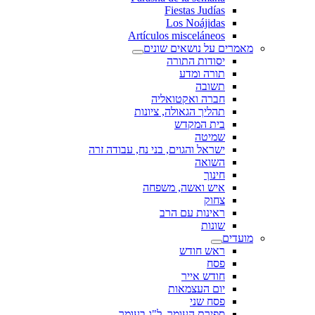
Fiestas Judías
Los Noájidas
Artículos misceláneos
מאמרים על נושאים שונים
יסודות התורה
תורה ומדע
תשובה
חברה ואקטואליה
תהליך הגאולה, ציונות
בית המקדש
שמיטה
ישראל והגוים, בני נח, עבודה זרה
השואה
חינוך
איש ואשה, משפחה
צחוק
ראינות עם הרב
שונות
מועדים
ראש חודש
פסח
חודש אייר
יום העצמאות
פסח שני
ספירת העומר, ל"ג בעומר