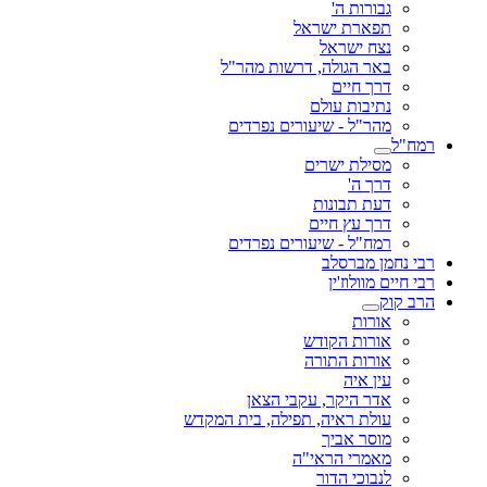
גבורות ה'
תפארת ישראל
נצח ישראל
באר הגולה, דרשות מהר"ל
דרך חיים
נתיבות עולם
מהר"ל - שיעורים נפרדים
רמח"ל
מסילת ישרים
דרך ה'
דעת תבונות
דרך עץ חיים
רמח"ל - שיעורים נפרדים
רבי נחמן מברסלב
רבי חיים מוולוז'ין
הרב קוק
אורות
אורות הקודש
אורות התורה
עין איה
אדר היקר, עקבי הצאן
עולת ראיה, תפילה, בית המקדש
מוסר אביך
מאמרי הראי"ה
לנבוכי הדור