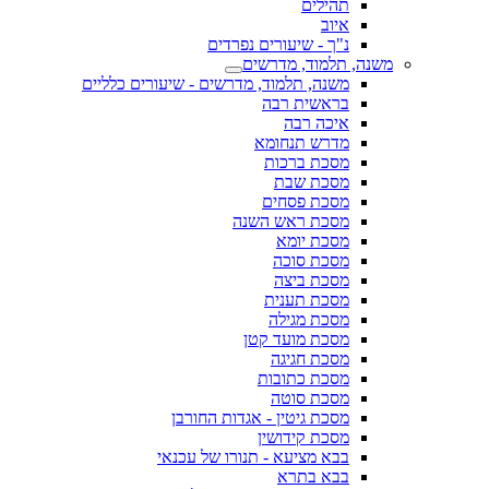
תהילים
איוב
נ"ך - שיעורים נפרדים
משנה, תלמוד, מדרשים
משנה, תלמוד, מדרשים - שיעורים כלליים
בראשית רבה
איכה רבה
מדרש תנחומא
מסכת ברכות
מסכת שבת
מסכת פסחים
מסכת ראש השנה
מסכת יומא
מסכת סוכה
מסכת ביצה
מסכת תענית
מסכת מגילה
מסכת מועד קטן
מסכת חגיגה
מסכת כתובות
מסכת סוטה
מסכת גיטין - אגדות החורבן
מסכת קידושין
בבא מציעא - תנורו של עכנאי
בבא בתרא