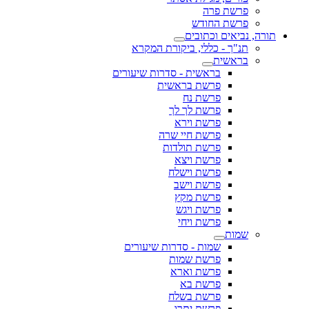
פרשת פרה
פרשת החודש
תורה, נביאים וכתובים
תנ"ך - כללי, ביקורת המקרא
בראשית
בראשית - סדרות שיעורים
פרשת בראשית
פרשת נח
פרשת לך לך
פרשת וירא
פרשת חיי שרה
פרשת תולדות
פרשת ויצא
פרשת וישלח
פרשת וישב
פרשת מקץ
פרשת ויגש
פרשת ויחי
שמות
שמות - סדרות שיעורים
פרשת שמות
פרשת וארא
פרשת בא
פרשת בשלח
פרשת יתרו