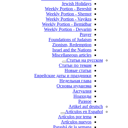
Jewish Holidays
Weekly Portion - Bereshit
Weekly Portion - Shemot
Weekly Portion - Vayikra
Weekly Portion - Bemidbar
Weekly Portion - Devarim
Prayer
Foundations of Judaism
Zionism, Redemption
Israel and the Nations
Miscellaneous articles
Статьи на русском
Статьи по темам
Новые статьи
Еврейские даты и праздники
Недельная глава
Основы иудаизма
Актуалия
Ноахиды
Разное
Artikel auf deutsch
Artículos en Español
Artículos por tema
Artículos nuevos
Parashá de la semana