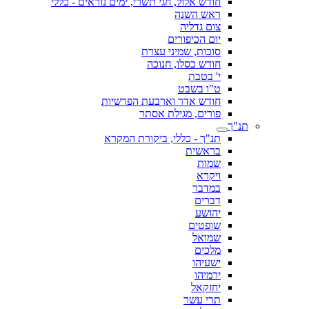
חודש אלול, חגי תשרי, ימים נוראים - כללי
ראש השנה
צום גדליה
יום הכיפורים
סוכות, שמיני עצרת
חודש כסלו, חנוכה
י' בטבת
ט"ו בשבט
חודש אדר וארבעת הפרשיות
פורים, מגילת אסתר
תנ"ך
תנ"ך - כללי, ביקורת המקרא
בראשית
שמות
ויקרא
במדבר
דברים
יהושע
שופטים
שמואל
מלכים
ישעיהו
ירמיהו
יחזקאל
תרי עשר