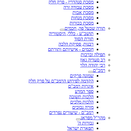
מסכת סנהדרין - פרק חלק
מסכת עבודה זרה
מסכת אבות
מסכת מנחות
מסכת בכורות
תורה שבעל פה, חכמים
תושב"ע - כללי, היסטוריה
תורת הסוד
רבנות, פסיקת הלכה
חכמים - אישיותם ותורתם
תפילה וברכות
רב סעדיה גאון
רבי יהודה הלוי
רמב"ם
שמונה פרקים
הקדמה לפירוש הרמב"ם על פרק חלק
איגרות רמב"ם
ספר המדע
הלכות תשובה
הלכות מלכים
מורה נבוכים
רמב"ם - שיעורים נפרדים
מהר"ל מפראג
גבורות ה'
תפארת ישראל