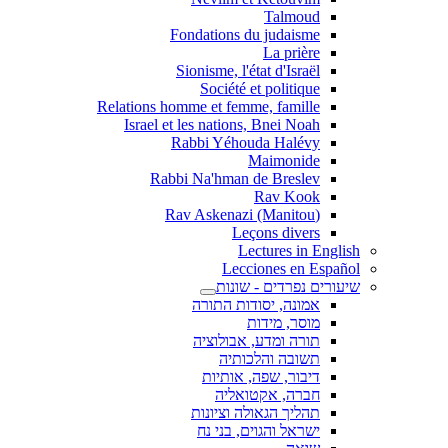
Talmoud
Fondations du judaisme
La prière
Sionisme, l'état d'Israël
Société et politique
Relations homme et femme, famille
Israel et les nations, Bnei Noah
Rabbi Yéhouda Halévy
Maimonide
Rabbi Na'hman de Breslev
Rav Kook
(Rav Askenazi (Manitou
Leçons divers
Lectures in English
Lecciones en Español
שיעורים נפרדים - שונות
אמונה, יסודות התורה
מוסר, מידות
תורה ומדע, אבולוציה
תשובה והלכותיה
דיבור, שפה, אותיות
חברה, אקטואליה
תהליך הגאולה וציונות
ישראל והגוים, בני נח