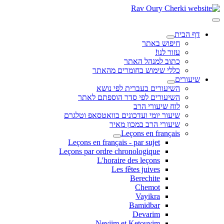
דף הבית
חיפוש באתר
עזור לנו!
כתוב למנהל האתר
כללי שימוש בחומרים מהאתר
שיעורים
השיעורים בעברית לפי נושא
השיעורים לפי סדר הוספתם לאתר
לוח שיעורי הרב
שיעור יומי ועדכונים בוואטסאפ וטלגרם
שיעורי הרב במכון מאיר
Leçons en français
Leçons en français - par sujet
Leçons par ordre chronologique
L'horaire des leçons
Les fêtes juives
Berechite
Chemot
Vayikra
Bamidbar
Devarim
Neviim et Ketouvim