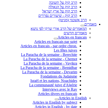
הרב קוק על תשובה
הרב קוק על הגאולה
הרב קוק על ארץ ישראל
הרב קוק - שיעורים נפרדים
הרב אשכנזי (מניטו)
מאמרים
המאמרים של הרב אורי שרקי לפי נושא
מאמרים חדשים
Articles en français
Articles en français par sujet
.Articles en français - par ordre chron
Les fêtes juives
La Paracha de la semaine - Berechite
La Paracha de la semaine - Chemot
La Paracha de la semaine - Vayikra
La Paracha de la semaine - Bemidbar
La Paracha de la semaine - Devarim
Fondations du Judaisme
Israël et les nations, Noachides
La communauté juive d'Algérie
Interviews avec le Rav
Articles divers en français
Articles in English
Articles in English by subject
Articles in English - by date