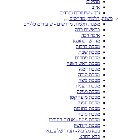
תהילים
איוב
נ"ך - שיעורים נפרדים
משנה, תלמוד, מדרשים
משנה, תלמוד, מדרשים - שיעורים כלליים
בראשית רבה
איכה רבה
מדרש תנחומא
מסכת ברכות
מסכת שבת
מסכת פסחים
מסכת ראש השנה
מסכת יומא
מסכת סוכה
מסכת ביצה
מסכת תענית
מסכת מגילה
מסכת מועד קטן
מסכת חגיגה
מסכת כתובות
מסכת סוטה
מסכת גיטין - אגדות החורבן
מסכת קידושין
בבא מציעא - תנורו של עכנאי
בבא בתרא