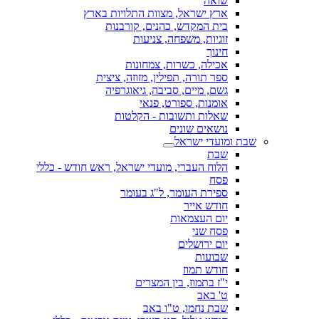
שואה
ארץ ישראל, מצוות התלויות בארץ
בית המקדש, כהנים, קורבנות
זוגיות, משפחה, צניעות
חינוך
אכילה, כשרות, צמחונות
ספר תורה, תפילין, מזוזה, ציצית
גשם, מיים, סביבה, גיאוגרפיה
אומנות, ספורט, פנאי
שאלות ותשובות - הקלטות
נושאים שונים
שבת ומועדי ישראל
שבת
הלוח העברי, מועדי ישראל, ראש חודש - כללי
פסח
ספירת העומר, ל"ג בעומר
חודש אייר
יום העצמאות
פסח שני
יום ירושלים
שבועות
חודש תמוז
י"ז בתמוז, בין המצרים
ט' באב
שבת נחמו, ט"ו באב