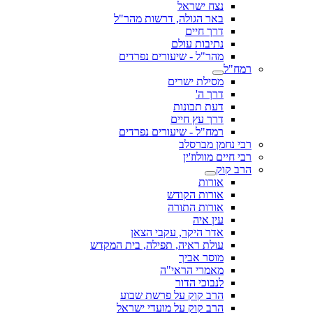
נצח ישראל
באר הגולה, דרשות מהר"ל
דרך חיים
נתיבות עולם
מהר"ל - שיעורים נפרדים
רמח"ל
מסילת ישרים
דרך ה'
דעת תבונות
דרך עץ חיים
רמח"ל - שיעורים נפרדים
רבי נחמן מברסלב
רבי חיים מוולוז'ין
הרב קוק
אורות
אורות הקודש
אורות התורה
עין איה
אדר היקר, עקבי הצאן
עולת ראיה, תפילה, בית המקדש
מוסר אביך
מאמרי הראי"ה
לנבוכי הדור
הרב קוק על פרשת שבוע
הרב קוק על מועדי ישראל