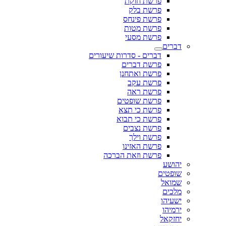
פרשת חוקת
פרשת בלק
פרשת פינחס
פרשת מטות
פרשת מסעי
דברים
דברים - סדרות שיעורים
פרשת דברים
פרשת ואתחנן
פרשת עקב
פרשת ראה
פרשת שופטים
פרשת כי תצא
פרשת כי תבוא
פרשת נצבים
פרשת וילך
פרשת האזינו
פרשת וזאת הברכה
יהושע
שופטים
שמואל
מלכים
ישעיהו
ירמיהו
יחזקאל