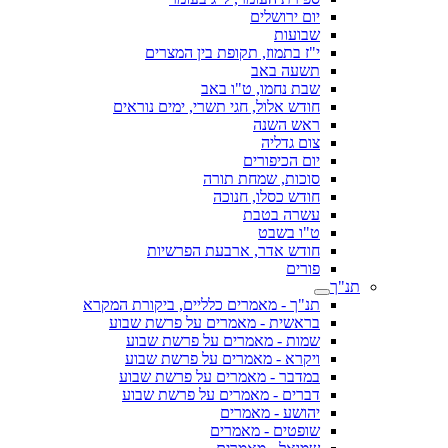
יום ירושלים
שבועות
י"ז בתמוז, תקופת בין המצרים
תשעה באב
שבת נחמו, ט"ו באב
חודש אלול, חגי תשרי, ימים נוראים
ראש השנה
צום גדליה
יום הכיפורים
סוכות, שמחת תורה
חודש כסלו, חנוכה
עשרה בטבת
ט"ו בשבט
חודש אדר, ארבעת הפרשיות
פורים
תנ"ך
תנ"ך - מאמרים כלליים, ביקורת המקרא
בראשית - מאמרים על פרשת שבוע
שמות - מאמרים על פרשת שבוע
ויקרא - מאמרים על פרשת שבוע
במדבר - מאמרים על פרשת שבוע
דברים - מאמרים על פרשת שבוע
יהושע - מאמרים
שופטים - מאמרים