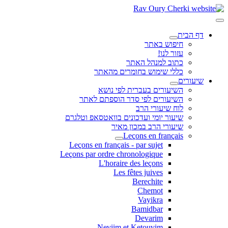
דף הבית
חיפוש באתר
עזור לנו!
כתוב למנהל האתר
כללי שימוש בחומרים מהאתר
שיעורים
השיעורים בעברית לפי נושא
השיעורים לפי סדר הוספתם לאתר
לוח שיעורי הרב
שיעור יומי ועדכונים בוואטסאפ וטלגרם
שיעורי הרב במכון מאיר
Leçons en français
Leçons en français - par sujet
Leçons par ordre chronologique
L'horaire des leçons
Les fêtes juives
Berechite
Chemot
Vayikra
Bamidbar
Devarim
Neviim et Ketouvim