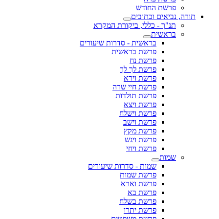
פרשת החודש
תורה, נביאים וכתובים
תנ"ך - כללי, ביקורת המקרא
בראשית
בראשית - סדרות שיעורים
פרשת בראשית
פרשת נח
פרשת לך לך
פרשת וירא
פרשת חיי שרה
פרשת תולדות
פרשת ויצא
פרשת וישלח
פרשת וישב
פרשת מקץ
פרשת ויגש
פרשת ויחי
שמות
שמות - סדרות שיעורים
פרשת שמות
פרשת וארא
פרשת בא
פרשת בשלח
פרשת יתרו
פרשת משפטים