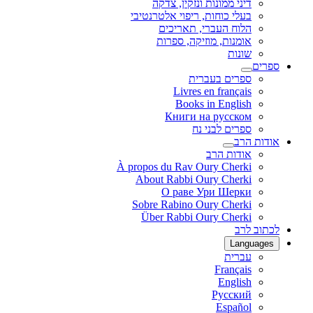
דיני ממונות ונזקין, צדקה
בעלי כוחות, ריפוי אלטרנטיבי
הלוח העברי, תאריכים
אומנות, מוזיקה, ספרות
שונות
ספרים
ספרים בעברית
Livres en français
Books in English
Книги на русском
ספרים לבני נח
אודות הרב
אודות הרב
À propos du Rav Oury Cherki
About Rabbi Oury Cherki
О раве Ури Шерки
Sobre Rabino Oury Cherki
Über Rabbi Oury Cherki
לכתוב לרב
Languages
עברית
Français
English
Русский
Español