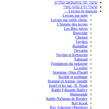
שיעור יומי בוואטסאפ וטלגרם
שיעורי הרב במכון מאיר
Leçons en français
Leçons par sujet
.Leçons par ordre chron
L'horaire des leçons
Les fêtes juives
Berechite
Chemot
Vayikra
Bamidbar
Devarim
Neviim et Ketouvim
Talmoud
Fondations du judaisme
La prière
Sionisme, l'état d'Israël
Société et politique
Homme et femme, famille
Israel et les nat., B. Noah
Rabbi Yéhouda Halévy
Maimonide
Rabbi Na'hman de Breslev
Rav Kook
(Rav Askenazi (Manitou