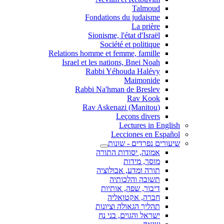
Talmoud
Fondations du judaisme
La prière
Sionisme, l'état d'Israël
Société et politique
Relations homme et femme, famille
Israel et les nations, Bnei Noah
Rabbi Yéhouda Halévy
Maimonide
Rabbi Na'hman de Breslev
Rav Kook
(Rav Askenazi (Manitou
Leçons divers
Lectures in English
Lecciones en Español
שיעורים נפרדים - שונות
אמונה, יסודות התורה
מוסר, מידות
תורה ומדע, אבולוציה
תשובה והלכותיה
דיבור, שפה, אותיות
חברה, אקטואליה
תהליך הגאולה וציונות
ישראל והגוים, בני נח