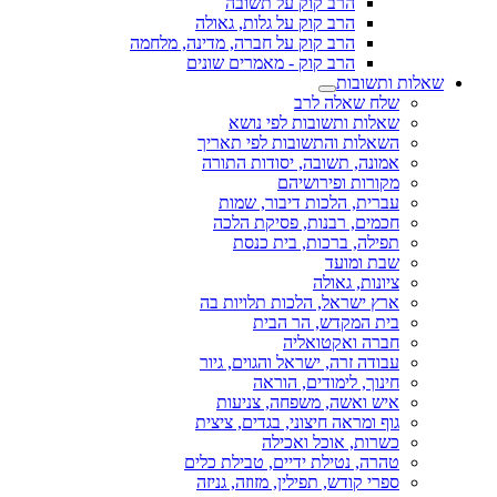
הרב קוק על תשובה
הרב קוק על גלות, גאולה
הרב קוק על חברה, מדינה, מלחמה
הרב קוק - מאמרים שונים
שאלות ותשובות
שלח שאלה לרב
שאלות ותשובות לפי נושא
השאלות והתשובות לפי תאריך
אמונה, תשובה, יסודות התורה
מקורות ופירושיהם
עברית, הלכות דיבור, שמות
חכמים, רבנות, פסיקת הלכה
תפילה, ברכות, בית כנסת
שבת ומועד
ציונות, גאולה
ארץ ישראל, הלכות תלויות בה
בית המקדש, הר הבית
חברה ואקטואליה
עבודה זרה, ישראל והגוים, גיור
חינוך, לימודים, הוראה
איש ואשה, משפחה, צניעות
גוף ומראה חיצוני, בגדים, ציצית
כשרות, אוכל ואכילה
טהרה, נטילת ידיים, טבילת כלים
ספרי קודש, תפילין, מזוזה, גניזה