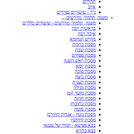
תהילים
איוב
נ"ך - שיעורים נפרדים
משנה, תלמוד, מדרשים
משנה, תלמוד, מדרשים - שיעורים כלליים
בראשית רבה
איכה רבה
מדרש תנחומא
מסכת ברכות
מסכת שבת
מסכת פסחים
מסכת ראש השנה
מסכת יומא
מסכת סוכה
מסכת ביצה
מסכת תענית
מסכת מגילה
מסכת מועד קטן
מסכת חגיגה
מסכת כתובות
מסכת סוטה
מסכת גיטין - אגדות החורבן
מסכת קידושין
בבא מציעא - תנורו של עכנאי
בבא בתרא