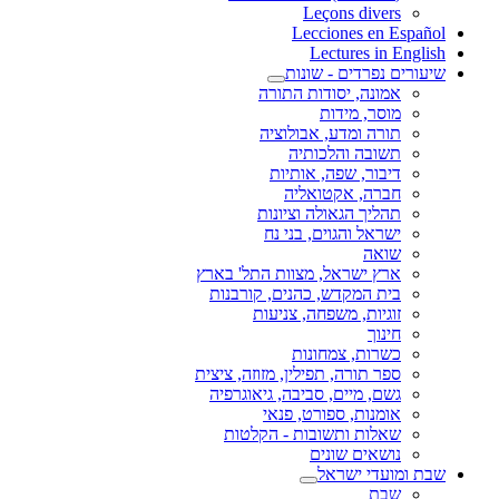
Leçons divers
Lecciones en Español
Lectures in English
שיעורים נפרדים - שונות
אמונה, יסודות התורה
מוסר, מידות
תורה ומדע, אבולוציה
תשובה והלכותיה
דיבור, שפה, אותיות
חברה, אקטואליה
תהליך הגאולה וציונות
ישראל והגוים, בני נח
שואה
ארץ ישראל, מצוות התל' בארץ
בית המקדש, כהנים, קורבנות
זוגיות, משפחה, צניעות
חינוך
כשרות, צמחונות
ספר תורה, תפילין, מזוזה, ציצית
גשם, מיים, סביבה, גיאוגרפיה
אומנות, ספורט, פנאי
שאלות ותשובות - הקלטות
נושאים שונים
שבת ומועדי ישראל
שבת