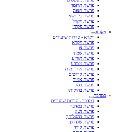
פרשת תרומה
פרשת תצוה
פרשת כי תשא
פרשת ויקהל
פרשת פקודי
ויקרא
ויקרא - סדרות שיעורים
פרשת ויקרא
פרשת צו
פרשת שמיני
פרשת תזריע
פרשת מצורע
פרשת אחרי מות
פרשת קדושים
פרשת אמור
פרשת בהר
פרשת בחוקותי
במדבר
במדבר - סדרות שיעורים
פרשת במדבר
פרשת נשא
פרשת בהעלותך
פרשת שלח לך
פרשת קורח