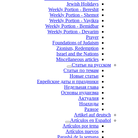
Jewish Holidays
Weekly Portion - Bereshit
Weekly Portion - Shemot
Weekly Portion - Vayikra
Weekly Portion - Bemidbar
Weekly Portion - Devarim
Prayer
Foundations of Judaism
Zionism, Redemption
Israel and the Nations
Miscellaneous articles
Статьи на русском
Статьи по темам
Новые статьи
Еврейские даты и праздники
Недельная глава
Основы иудаизма
Актуалия
Ноахиды
Разное
Artikel auf deutsch
Artículos en Español
Artículos por tema
Artículos nuevos
Parashá de la semana