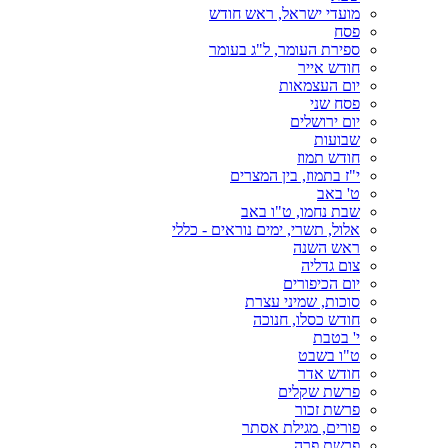
מועדי ישראל, ראש חודש
פסח
ספירת העומר, ל"ג בעומר
חודש אייר
יום העצמאות
פסח שני
יום ירושלים
שבועות
חודש תמוז
י"ז בתמוז, בין המצרים
ט' באב
שבת נחמו, ט"ו באב
אלול, תשרי, ימים נוראים - כללי
ראש השנה
צום גדליה
יום הכיפורים
סוכות, שמיני עצרת
חודש כסלו, חנוכה
י' בטבת
ט"ו בשבט
חודש אדר
פרשת שקלים
פרשת זכור
פורים, מגילת אסתר
פרשת פרה