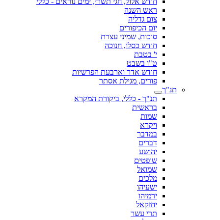
חודש אלול, חגי תשרי, ימים נוראים - כללי
ראש השנה
צום גדליה
יום הכיפורים
סוכות, שמיני עצרת
חודש כסלו, חנוכה
י' בטבת
ט"ו בשבט
חודש אדר וארבעת הפרשיות
פורים, מגילת אסתר
תנ"ך
תנ"ך - כללי, ביקורת המקרא
בראשית
שמות
ויקרא
במדבר
דברים
יהושע
שופטים
שמואל
מלכים
ישעיהו
ירמיהו
יחזקאל
תרי עשר