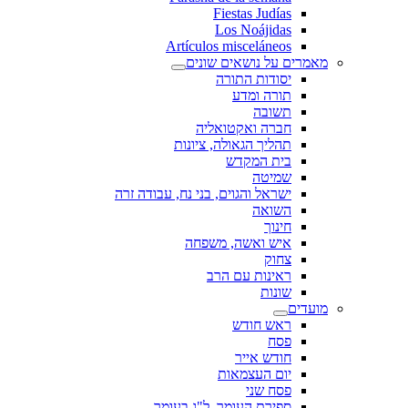
Fiestas Judías
Los Noájidas
Artículos misceláneos
מאמרים על נושאים שונים
יסודות התורה
תורה ומדע
תשובה
חברה ואקטואליה
תהליך הגאולה, ציונות
בית המקדש
שמיטה
ישראל והגוים, בני נח, עבודה זרה
השואה
חינוך
איש ואשה, משפחה
צחוק
ראינות עם הרב
שונות
מועדים
ראש חודש
פסח
חודש אייר
יום העצמאות
פסח שני
ספירת העומר, ל"ג בעומר