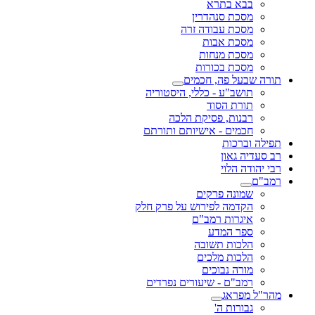
בבא בתרא
מסכת סנהדרין
מסכת עבודה זרה
מסכת אבות
מסכת מנחות
מסכת בכורות
תורה שבעל פה, חכמים
תושב"ע - כללי, היסטוריה
תורת הסוד
רבנות, פסיקת הלכה
חכמים - אישיותם ותורתם
תפילה וברכות
רב סעדיה גאון
רבי יהודה הלוי
רמב"ם
שמונה פרקים
הקדמה לפירוש על פרק חלק
איגרות רמב"ם
ספר המדע
הלכות תשובה
הלכות מלכים
מורה נבוכים
רמב"ם - שיעורים נפרדים
מהר"ל מפראג
גבורות ה'