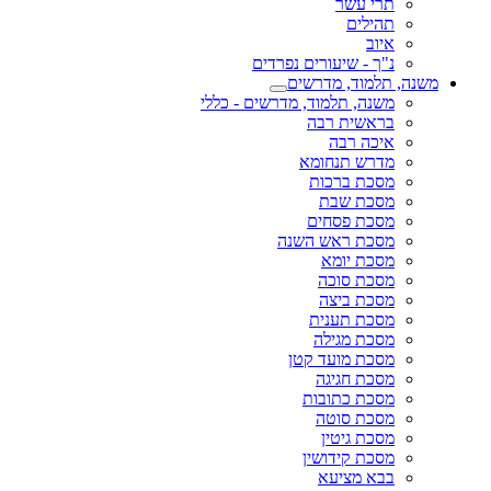
תרי עשר
תהילים
איוב
נ"ך - שיעורים נפרדים
משנה, תלמוד, מדרשים
משנה, תלמוד, מדרשים - כללי
בראשית רבה
איכה רבה
מדרש תנחומא
מסכת ברכות
מסכת שבת
מסכת פסחים
מסכת ראש השנה
מסכת יומא
מסכת סוכה
מסכת ביצה
מסכת תענית
מסכת מגילה
מסכת מועד קטן
מסכת חגיגה
מסכת כתובות
מסכת סוטה
מסכת גיטין
מסכת קידושין
בבא מציעא