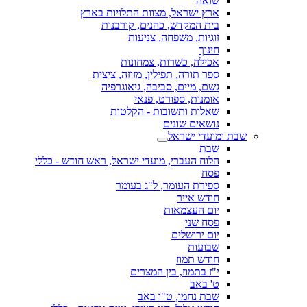
שואה
ארץ ישראל, מצוות התלויות בארץ
בית המקדש, כהנים, קורבנות
זוגיות, משפחה, צניעות
חינוך
אכילה, כשרות, צמחונות
ספר תורה, תפילין, מזוזה, ציצית
גשם, מיים, סביבה, גיאוגרפיה
אומנות, ספורט, פנאי
שאלות ותשובות - הקלטות
נושאים שונים
שבת ומועדי ישראל
שבת
הלוח העברי, מועדי ישראל, ראש חודש - כללי
פסח
ספירת העומר, ל"ג בעומר
חודש אייר
יום העצמאות
פסח שני
יום ירושלים
שבועות
חודש תמוז
י"ז בתמוז, בין המצרים
ט' באב
שבת נחמו, ט"ו באב