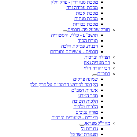
מסכת סנהדרין - פרק חלק
מסכת עבודה זרה
מסכת אבות
מסכת מנחות
מסכת בכורות
תורה שבעל פה, חכמים
תושב"ע - כללי, היסטוריה
תורת הסוד
רבנות, פסיקת הלכה
חכמים - אישיותם ותורתם
תפילה וברכות
רב סעדיה גאון
רבי יהודה הלוי
רמב"ם
שמונה פרקים
הקדמה לפירוש הרמב"ם על פרק חלק
איגרות רמב"ם
ספר המדע
הלכות תשובה
הלכות מלכים
מורה נבוכים
רמב"ם - שיעורים נפרדים
מהר"ל מפראג
גבורות ה'
תפארת ישראל