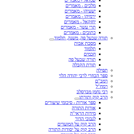
שמואל - מאמרים
מלכים - מאמרים
ישעיהו - מאמרים
ירמיהו - מאמרים
יחזקאל - מאמרים
תרי עשר - מאמרים
כתובים - מאמרים
תורה שבעל פה, משנה, תלמוד
מסכת אבות
תלמוד
חכמים
תורה שבעל פה
תורת הקבלה
תפילה
ספר הכוזרי לרבי יהודה הלוי
רמב"ם
רמח"ל
רבי נחמן מברסלב
הרב קוק ותורתו
ספר אורות - סיכומי שיעורים
אורות התורה
מידות הראי"ה
לנבוכי הדור
הרב קוק על המועדים
הרב קוק על יסודות התורה