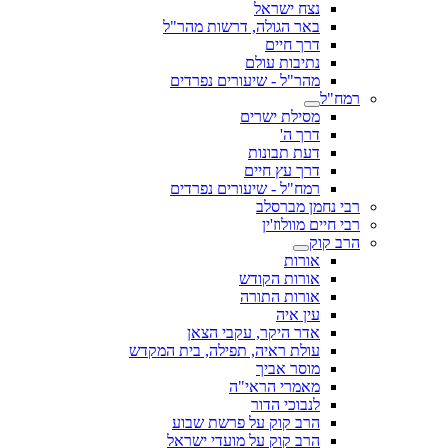
נצח ישראל
באר הגולה, דרשות מהר"ל
דרך חיים
נתיבות עולם
מהר"ל - שיעורים נפרדים
רמח"ל
מסילת ישרים
דרך ה'
דעת תבונות
דרך עץ חיים
רמח"ל - שיעורים נפרדים
רבי נחמן מברסלב
רבי חיים מוולוז'ין
הרב קוק
אורות
אורות הקודש
אורות התורה
עין איה
אדר היקר, עקבי הצאן
עולת ראיה, תפילה, בית המקדש
מוסר אביך
מאמרי הראי"ה
לנבוכי הדור
הרב קוק על פרשת שבוע
הרב קוק על מועדי ישראל