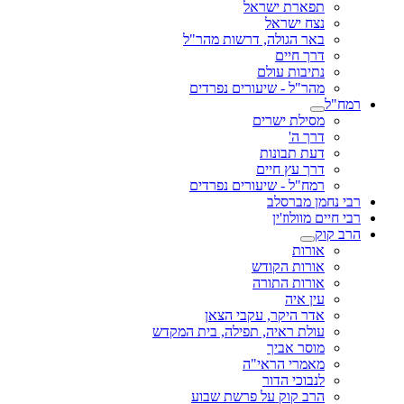
תפארת ישראל
נצח ישראל
באר הגולה, דרשות מהר"ל
דרך חיים
נתיבות עולם
מהר"ל - שיעורים נפרדים
רמח"ל
מסילת ישרים
דרך ה'
דעת תבונות
דרך עץ חיים
רמח"ל - שיעורים נפרדים
רבי נחמן מברסלב
רבי חיים מוולוז'ין
הרב קוק
אורות
אורות הקודש
אורות התורה
עין איה
אדר היקר, עקבי הצאן
עולת ראיה, תפילה, בית המקדש
מוסר אביך
מאמרי הראי"ה
לנבוכי הדור
הרב קוק על פרשת שבוע