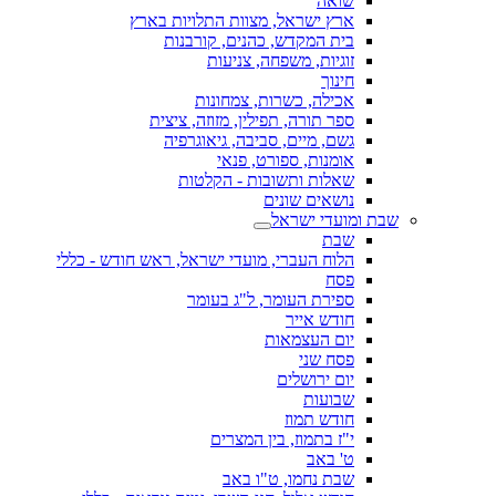
שואה
ארץ ישראל, מצוות התלויות בארץ
בית המקדש, כהנים, קורבנות
זוגיות, משפחה, צניעות
חינוך
אכילה, כשרות, צמחונות
ספר תורה, תפילין, מזוזה, ציצית
גשם, מיים, סביבה, גיאוגרפיה
אומנות, ספורט, פנאי
שאלות ותשובות - הקלטות
נושאים שונים
שבת ומועדי ישראל
שבת
הלוח העברי, מועדי ישראל, ראש חודש - כללי
פסח
ספירת העומר, ל"ג בעומר
חודש אייר
יום העצמאות
פסח שני
יום ירושלים
שבועות
חודש תמוז
י"ז בתמוז, בין המצרים
ט' באב
שבת נחמו, ט"ו באב