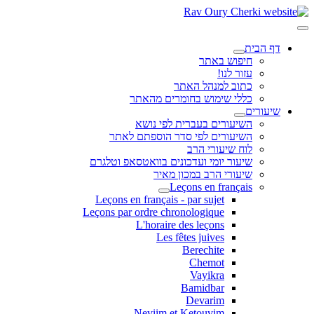
דף הבית
חיפוש באתר
עזור לנו!
כתוב למנהל האתר
כללי שימוש בחומרים מהאתר
שיעורים
השיעורים בעברית לפי נושא
השיעורים לפי סדר הוספתם לאתר
לוח שיעורי הרב
שיעור יומי ועדכונים בוואטסאפ וטלגרם
שיעורי הרב במכון מאיר
Leçons en français
Leçons en français - par sujet
Leçons par ordre chronologique
L'horaire des leçons
Les fêtes juives
Berechite
Chemot
Vayikra
Bamidbar
Devarim
Neviim et Ketouvim