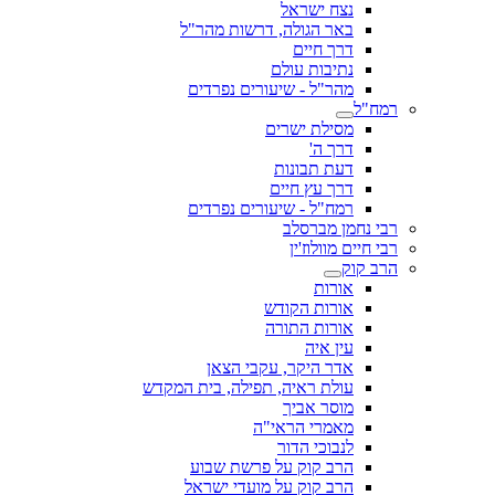
נצח ישראל
באר הגולה, דרשות מהר"ל
דרך חיים
נתיבות עולם
מהר"ל - שיעורים נפרדים
רמח"ל
מסילת ישרים
דרך ה'
דעת תבונות
דרך עץ חיים
רמח"ל - שיעורים נפרדים
רבי נחמן מברסלב
רבי חיים מוולוז'ין
הרב קוק
אורות
אורות הקודש
אורות התורה
עין איה
אדר היקר, עקבי הצאן
עולת ראיה, תפילה, בית המקדש
מוסר אביך
מאמרי הראי"ה
לנבוכי הדור
הרב קוק על פרשת שבוע
הרב קוק על מועדי ישראל