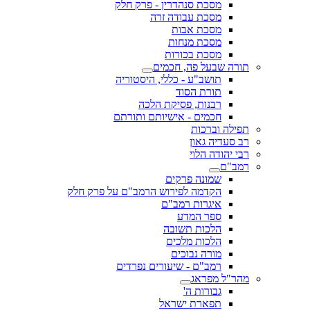
מסכת סנהדרין - פרק חלק
מסכת עבודה זרה
מסכת אבות
מסכת מנחות
מסכת בכורות
תורה שבעל פה, חכמים
תושב"ע - כללי, היסטוריה
תורת הסוד
רבנות, פסיקת הלכה
חכמים - אישיותם ותורתם
תפילה וברכות
רב סעדיה גאון
רבי יהודה הלוי
רמב"ם
שמונה פרקים
הקדמה לפירוש הרמב"ם על פרק חלק
איגרות רמב"ם
ספר המדע
הלכות תשובה
הלכות מלכים
מורה נבוכים
רמב"ם - שיעורים נפרדים
מהר"ל מפראג
גבורות ה'
תפארת ישראל