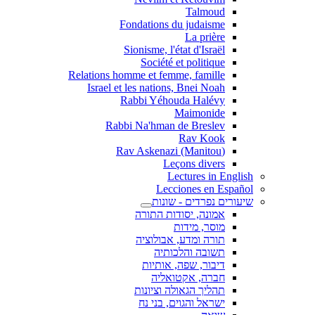
Talmoud
Fondations du judaisme
La prière
Sionisme, l'état d'Israël
Société et politique
Relations homme et femme, famille
Israel et les nations, Bnei Noah
Rabbi Yéhouda Halévy
Maimonide
Rabbi Na'hman de Breslev
Rav Kook
(Rav Askenazi (Manitou
Leçons divers
Lectures in English
Lecciones en Español
שיעורים נפרדים - שונות
אמונה, יסודות התורה
מוסר, מידות
תורה ומדע, אבולוציה
תשובה והלכותיה
דיבור, שפה, אותיות
חברה, אקטואליה
תהליך הגאולה וציונות
ישראל והגוים, בני נח