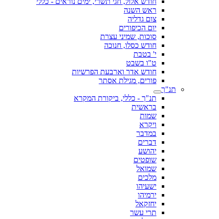
חודש אלול, חגי תשרי, ימים נוראים - כללי
ראש השנה
צום גדליה
יום הכיפורים
סוכות, שמיני עצרת
חודש כסלו, חנוכה
י' בטבת
ט"ו בשבט
חודש אדר וארבעת הפרשיות
פורים, מגילת אסתר
תנ"ך
תנ"ך - כללי, ביקורת המקרא
בראשית
שמות
ויקרא
במדבר
דברים
יהושע
שופטים
שמואל
מלכים
ישעיהו
ירמיהו
יחזקאל
תרי עשר