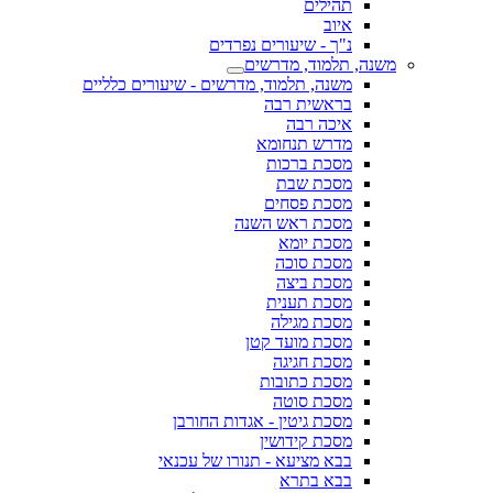
תהילים
איוב
נ"ך - שיעורים נפרדים
משנה, תלמוד, מדרשים
משנה, תלמוד, מדרשים - שיעורים כלליים
בראשית רבה
איכה רבה
מדרש תנחומא
מסכת ברכות
מסכת שבת
מסכת פסחים
מסכת ראש השנה
מסכת יומא
מסכת סוכה
מסכת ביצה
מסכת תענית
מסכת מגילה
מסכת מועד קטן
מסכת חגיגה
מסכת כתובות
מסכת סוטה
מסכת גיטין - אגדות החורבן
מסכת קידושין
בבא מציעא - תנורו של עכנאי
בבא בתרא