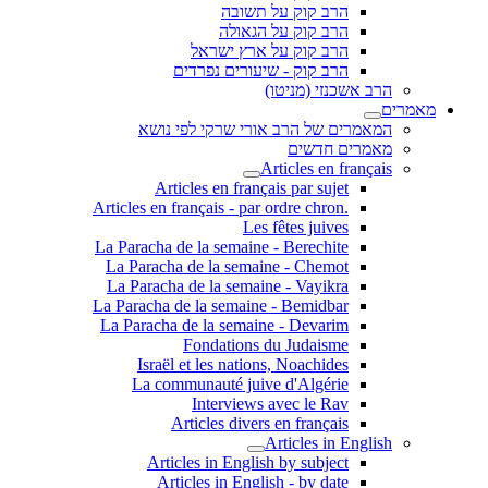
הרב קוק על תשובה
הרב קוק על הגאולה
הרב קוק על ארץ ישראל
הרב קוק - שיעורים נפרדים
הרב אשכנזי (מניטו)
מאמרים
המאמרים של הרב אורי שרקי לפי נושא
מאמרים חדשים
Articles en français
Articles en français par sujet
.Articles en français - par ordre chron
Les fêtes juives
La Paracha de la semaine - Berechite
La Paracha de la semaine - Chemot
La Paracha de la semaine - Vayikra
La Paracha de la semaine - Bemidbar
La Paracha de la semaine - Devarim
Fondations du Judaisme
Israël et les nations, Noachides
La communauté juive d'Algérie
Interviews avec le Rav
Articles divers en français
Articles in English
Articles in English by subject
Articles in English - by date