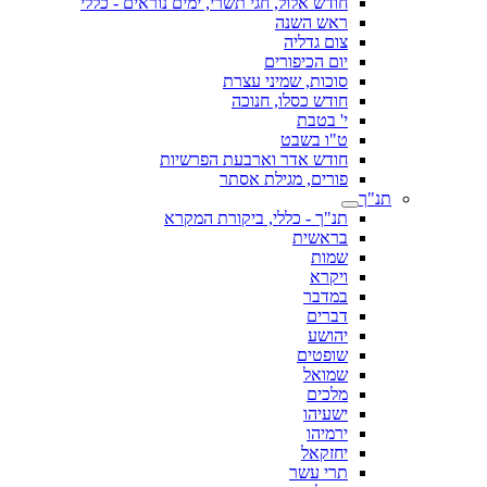
חודש אלול, חגי תשרי, ימים נוראים - כללי
ראש השנה
צום גדליה
יום הכיפורים
סוכות, שמיני עצרת
חודש כסלו, חנוכה
י' בטבת
ט"ו בשבט
חודש אדר וארבעת הפרשיות
פורים, מגילת אסתר
תנ"ך
תנ"ך - כללי, ביקורת המקרא
בראשית
שמות
ויקרא
במדבר
דברים
יהושע
שופטים
שמואל
מלכים
ישעיהו
ירמיהו
יחזקאל
תרי עשר