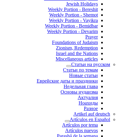
Jewish Holidays
Weekly Portion - Bereshit
Weekly Portion - Shemot
Weekly Portion - Vayikra
Weekly Portion - Bemidbar
Weekly Portion - Devarim
Prayer
Foundations of Judaism
Zionism, Redemption
Israel and the Nations
Miscellaneous articles
Статьи на русском
Статьи по темам
Новые статьи
Еврейские даты и праздники
Недельная глава
Основы иудаизма
Актуалия
Ноахиды
Разное
Artikel auf deutsch
Artículos en Español
Artículos por tema
Artículos nuevos
Parashá de la semana