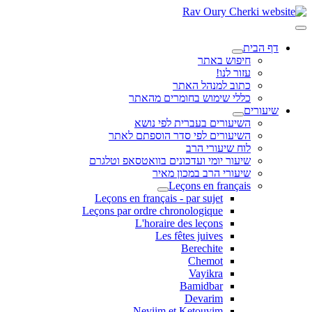
דף הבית
חיפוש באתר
עזור לנו!
כתוב למנהל האתר
כללי שימוש בחומרים מהאתר
שיעורים
השיעורים בעברית לפי נושא
השיעורים לפי סדר הוספתם לאתר
לוח שיעורי הרב
שיעור יומי ועדכונים בוואטסאפ וטלגרם
שיעורי הרב במכון מאיר
Leçons en français
Leçons en français - par sujet
Leçons par ordre chronologique
L'horaire des leçons
Les fêtes juives
Berechite
Chemot
Vayikra
Bamidbar
Devarim
Neviim et Ketouvim