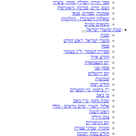
ספר תורה, תפילין, מזוזה, ציצית
גשם, מיים, סביבה, גיאוגרפיה
אומנות, ספורט, פנאי
שאלות ותשובות - הקלטות
נושאים שונים
שבת ומועדי ישראל
שבת
מועדי ישראל, ראש חודש
פסח
ספירת העומר, ל"ג בעומר
חודש אייר
יום העצמאות
פסח שני
יום ירושלים
שבועות
חודש תמוז
י"ז בתמוז, בין המצרים
ט' באב
שבת נחמו, ט"ו באב
אלול, תשרי, ימים נוראים - כללי
ראש השנה
צום גדליה
יום הכיפורים
סוכות, שמיני עצרת
חודש כסלו, חנוכה