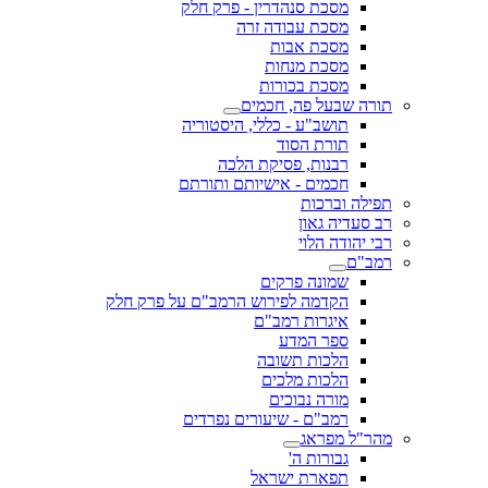
מסכת סנהדרין - פרק חלק
מסכת עבודה זרה
מסכת אבות
מסכת מנחות
מסכת בכורות
תורה שבעל פה, חכמים
תושב"ע - כללי, היסטוריה
תורת הסוד
רבנות, פסיקת הלכה
חכמים - אישיותם ותורתם
תפילה וברכות
רב סעדיה גאון
רבי יהודה הלוי
רמב"ם
שמונה פרקים
הקדמה לפירוש הרמב"ם על פרק חלק
איגרות רמב"ם
ספר המדע
הלכות תשובה
הלכות מלכים
מורה נבוכים
רמב"ם - שיעורים נפרדים
מהר"ל מפראג
גבורות ה'
תפארת ישראל