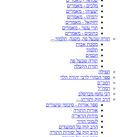
שמואל - מאמרים
מלכים - מאמרים
ישעיהו - מאמרים
ירמיהו - מאמרים
יחזקאל - מאמרים
תרי עשר - מאמרים
כתובים - מאמרים
תורה שבעל פה, משנה, תלמוד
מסכת אבות
תלמוד
חכמים
תורה שבעל פה
תורת הקבלה
תפילה
ספר הכוזרי לרבי יהודה הלוי
רמב"ם
רמח"ל
רבי נחמן מברסלב
הרב קוק ותורתו
ספר אורות - סיכומי שיעורים
אורות התורה
מידות הראי"ה
לנבוכי הדור
הרב קוק על המועדים
הרב קוק על יסודות התורה