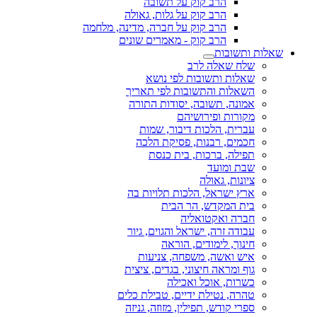
הרב קוק על תשובה
הרב קוק על גלות, גאולה
הרב קוק על חברה, מדינה, מלחמה
הרב קוק - מאמרים שונים
שאלות ותשובות
שלח שאלה לרב
שאלות ותשובות לפי נושא
השאלות והתשובות לפי תאריך
אמונה, תשובה, יסודות התורה
מקורות ופירושיהם
עברית, הלכות דיבור, שמות
חכמים, רבנות, פסיקת הלכה
תפילה, ברכות, בית כנסת
שבת ומועד
ציונות, גאולה
ארץ ישראל, הלכות תלויות בה
בית המקדש, הר הבית
חברה ואקטואליה
עבודה זרה, ישראל והגוים, גיור
חינוך, לימודים, הוראה
איש ואשה, משפחה, צניעות
גוף ומראה חיצוני, בגדים, ציצית
כשרות, אוכל ואכילה
טהרה, נטילת ידיים, טבילת כלים
ספרי קודש, תפילין, מזוזה, גניזה