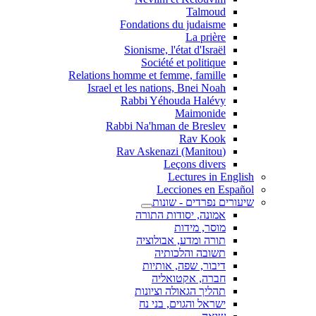
Talmoud
Fondations du judaisme
La prière
Sionisme, l'état d'Israël
Société et politique
Relations homme et femme, famille
Israel et les nations, Bnei Noah
Rabbi Yéhouda Halévy
Maimonide
Rabbi Na'hman de Breslev
Rav Kook
(Rav Askenazi (Manitou
Leçons divers
Lectures in English
Lecciones en Español
שיעורים נפרדים - שונות
אמונה, יסודות התורה
מוסר, מידות
תורה ומדע, אבולוציה
תשובה והלכותיה
דיבור, שפה, אותיות
חברה, אקטואליה
תהליך הגאולה וציונות
ישראל והגוים, בני נח