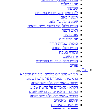
יום ירושלים
שבועות
י"ז בתמוז, תקופת בין המצרים
תשעה באב
שבת נחמו, ט"ו באב
חודש אלול, חגי תשרי, ימים נוראים
ראש השנה
צום גדליה
יום הכיפורים
סוכות, שמחת תורה
חודש כסלו, חנוכה
עשרה בטבת
ט"ו בשבט
חודש אדר, ארבעת הפרשיות
פורים
תנ"ך
תנ"ך - מאמרים כלליים, ביקורת המקרא
בראשית - מאמרים על פרשת שבוע
שמות - מאמרים על פרשת שבוע
ויקרא - מאמרים על פרשת שבוע
במדבר - מאמרים על פרשת שבוע
דברים - מאמרים על פרשת שבוע
יהושע - מאמרים
שופטים - מאמרים