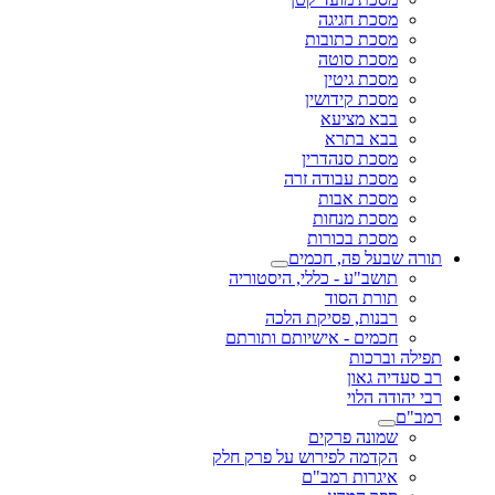
מסכת חגיגה
מסכת כתובות
מסכת סוטה
מסכת גיטין
מסכת קידושין
בבא מציעא
בבא בתרא
מסכת סנהדרין
מסכת עבודה זרה
מסכת אבות
מסכת מנחות
מסכת בכורות
תורה שבעל פה, חכמים
תושב"ע - כללי, היסטוריה
תורת הסוד
רבנות, פסיקת הלכה
חכמים - אישיותם ותורתם
תפילה וברכות
רב סעדיה גאון
רבי יהודה הלוי
רמב"ם
שמונה פרקים
הקדמה לפירוש על פרק חלק
איגרות רמב"ם