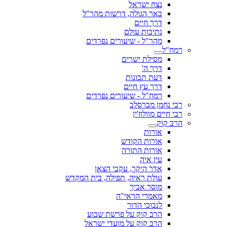
נצח ישראל
באר הגולה, דרשות מהר"ל
דרך חיים
נתיבות עולם
מהר"ל - שיעורים נפרדים
רמח"ל
מסילת ישרים
דרך ה'
דעת תבונות
דרך עץ חיים
רמח"ל - שיעורים נפרדים
רבי נחמן מברסלב
רבי חיים מוולוז'ין
הרב קוק
אורות
אורות הקודש
אורות התורה
עין איה
אדר היקר, עקבי הצאן
עולת ראיה, תפילה, בית המקדש
מוסר אביך
מאמרי הראי"ה
לנבוכי הדור
הרב קוק על פרשת שבוע
הרב קוק על מועדי ישראל