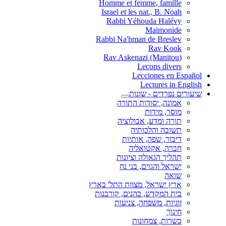
Homme et femme, famille
Israel et les nat., B. Noah
Rabbi Yéhouda Halévy
Maimonide
Rabbi Na'hman de Breslev
Rav Kook
(Rav Askenazi (Manitou
Leçons divers
Lecciones en Español
Lectures in English
שיעורים נפרדים - שונות
אמונה, יסודות התורה
מוסר, מידות
תורה ומדע, אבולוציה
תשובה והלכותיה
דיבור, שפה, אותיות
חברה, אקטואליה
תהליך הגאולה וציונות
ישראל והגוים, בני נח
שואה
ארץ ישראל, מצוות התל' בארץ
בית המקדש, כהנים, קורבנות
זוגיות, משפחה, צניעות
חינוך
כשרות, צמחונות