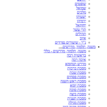
שופטים
שמואל
מלכים
ישעיהו
ירמיהו
יחזקאל
תרי עשר
תהילים
איוב
נ"ך - שיעורים נפרדים
משנה, תלמוד, מדרשים
משנה, תלמוד, מדרשים - כללי
בראשית רבה
איכה רבה
מדרש תנחומא
מסכת ברכות
מסכת שבת
מסכת פסחים
מסכת ראש השנה
מסכת יומא
מסכת סוכה
מסכת ביצה
מסכת תענית
מסכת מגילה
מסכת מועד קטן