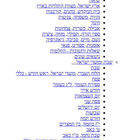
שואה
ארץ ישראל, מצוות התלויות בארץ
בית המקדש, כהנים, קורבנות
זוגיות, משפחה, צניעות
חינוך
אכילה, כשרות, צמחונות
ספר תורה, תפילין, מזוזה, ציצית
גשם, מיים, סביבה, גיאוגרפיה
אומנות, ספורט, פנאי
שאלות ותשובות - הקלטות
נושאים שונים
שבת ומועדי ישראל
שבת
הלוח העברי, מועדי ישראל, ראש חודש - כללי
פסח
ספירת העומר, ל"ג בעומר
חודש אייר
יום העצמאות
פסח שני
יום ירושלים
שבועות
חודש תמוז
י"ז בתמוז, בין המצרים
ט' באב
שבת נחמו, ט"ו באב