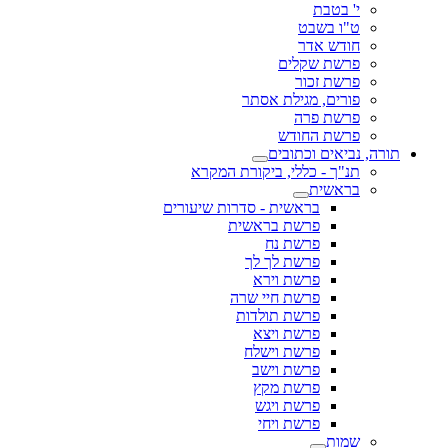
י' בטבת
ט"ו בשבט
חודש אדר
פרשת שקלים
פרשת זכור
פורים, מגילת אסתר
פרשת פרה
פרשת החודש
תורה, נביאים וכתובים
תנ"ך - כללי, ביקורת המקרא
בראשית
בראשית - סדרות שיעורים
פרשת בראשית
פרשת נח
פרשת לך לך
פרשת וירא
פרשת חיי שרה
פרשת תולדות
פרשת ויצא
פרשת וישלח
פרשת וישב
פרשת מקץ
פרשת ויגש
פרשת ויחי
שמות