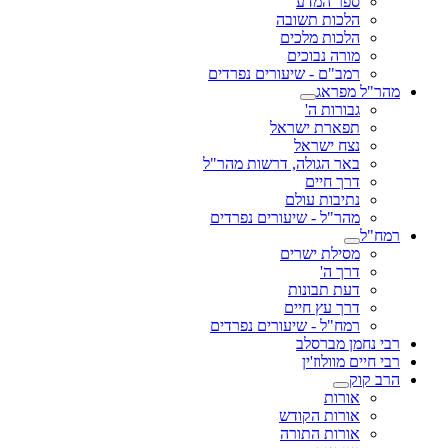
ספר המדע
הלכות תשובה
הלכות מלכים
מורה נבוכים
רמב"ם - שיעורים נפרדים
מהר"ל מפראג
גבורות ה'
תפארת ישראל
נצח ישראל
באר הגולה, דרשות מהר"ל
דרך חיים
נתיבות עולם
מהר"ל - שיעורים נפרדים
רמח"ל
מסילת ישרים
דרך ה'
דעת תבונות
דרך עץ חיים
רמח"ל - שיעורים נפרדים
רבי נחמן מברסלב
רבי חיים מוולוז'ין
הרב קוק
אורות
אורות הקודש
אורות התורה