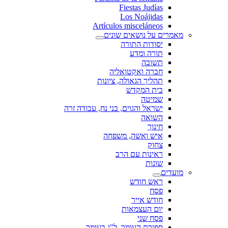
Fiestas Judías
Los Noájidas
Artículos misceláneos
מאמרים על נושאים שונים
יסודות התורה
תורה ומדע
תשובה
חברה ואקטואליה
תהליך הגאולה, ציונות
בית המקדש
שמיטה
ישראל והגוים, בני נח, עבודה זרה
השואה
חינוך
איש ואשה, משפחה
צחוק
ראינות עם הרב
שונות
מועדים
ראש חודש
פסח
חודש אייר
יום העצמאות
פסח שני
ספירת העומר, ל"ג בעומר