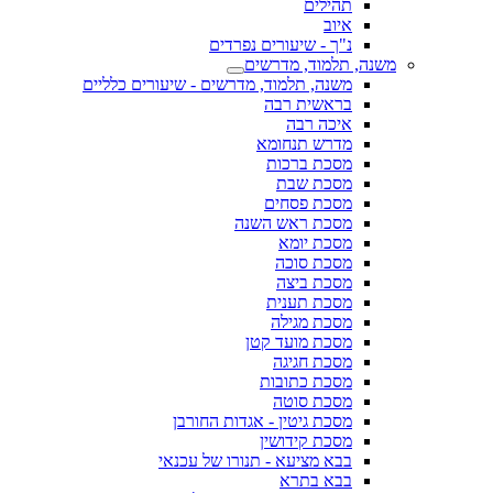
תהילים
איוב
נ"ך - שיעורים נפרדים
משנה, תלמוד, מדרשים
משנה, תלמוד, מדרשים - שיעורים כלליים
בראשית רבה
איכה רבה
מדרש תנחומא
מסכת ברכות
מסכת שבת
מסכת פסחים
מסכת ראש השנה
מסכת יומא
מסכת סוכה
מסכת ביצה
מסכת תענית
מסכת מגילה
מסכת מועד קטן
מסכת חגיגה
מסכת כתובות
מסכת סוטה
מסכת גיטין - אגדות החורבן
מסכת קידושין
בבא מציעא - תנורו של עכנאי
בבא בתרא