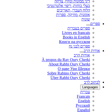
דיני ממונות ונזקין, צדקה
בעלי כוחות, ריפוי אלטרנטיבי
הלוח העברי, תאריכים
אומנות, מוזיקה, ספרות
שונות
ספרים
ספרים בעברית
Livres en français
Books in English
Книги на русском
ספרים לבני נח
אודות הרב
אודות הרב
À propos du Rav Oury Cherki
About Rabbi Oury Cherki
О раве Ури Шерки
Sobre Rabino Oury Cherki
Über Rabbi Oury Cherki
לכתוב לרב
Languages
עברית
Français
English
Русский
Español