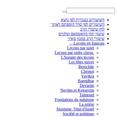
השיעורים בעברית לפי נושא
השיעורים לפי סדר הוספתם לאתר
לוח שיעורי הרב
שיעור יומי בוואטסאפ וטלגרם
שיעורי הרב במכון מאיר
Leçons en français
Leçons par sujet
.Leçons par ordre chron
L'horaire des leçons
Les fêtes juives
Berechite
Chemot
Vayikra
Bamidbar
Devarim
Neviim et Ketouvim
Talmoud
Fondations du judaisme
La prière
Sionisme, l'état d'Israël
Société et politique