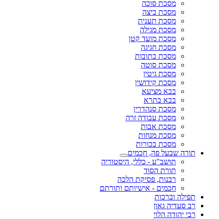
מסכת סוכה
מסכת ביצה
מסכת תענית
מסכת מגילה
מסכת מועד קטן
מסכת חגיגה
מסכת כתובות
מסכת סוטה
מסכת גיטין
מסכת קידושין
בבא מציעא
בבא בתרא
מסכת סנהדרין
מסכת עבודה זרה
מסכת אבות
מסכת מנחות
מסכת בכורות
תורה שבעל פה, חכמים
תושב"ע - כללי, היסטוריה
תורת הסוד
רבנות, פסיקת הלכה
חכמים - אישיותם ותורתם
תפילה וברכות
רב סעדיה גאון
רבי יהודה הלוי