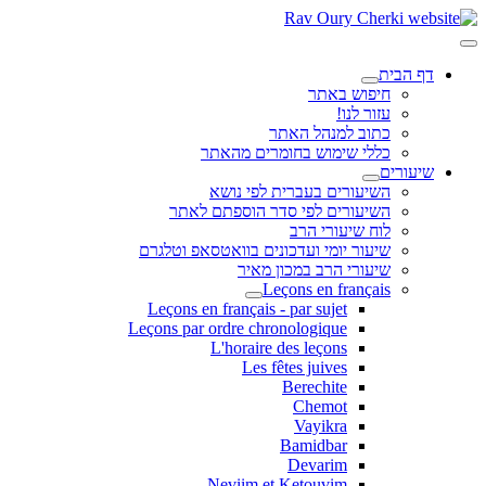
דף הבית
חיפוש באתר
עזור לנו!
כתוב למנהל האתר
כללי שימוש בחומרים מהאתר
שיעורים
השיעורים בעברית לפי נושא
השיעורים לפי סדר הוספתם לאתר
לוח שיעורי הרב
שיעור יומי ועדכונים בוואטסאפ וטלגרם
שיעורי הרב במכון מאיר
Leçons en français
Leçons en français - par sujet
Leçons par ordre chronologique
L'horaire des leçons
Les fêtes juives
Berechite
Chemot
Vayikra
Bamidbar
Devarim
Neviim et Ketouvim