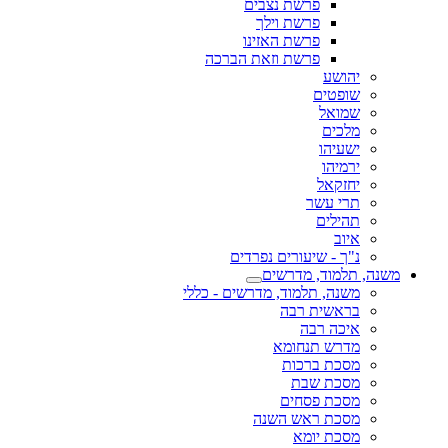
פרשת נצבים
פרשת וילך
פרשת האזינו
פרשת וזאת הברכה
יהושע
שופטים
שמואל
מלכים
ישעיהו
ירמיהו
יחזקאל
תרי עשר
תהילים
איוב
נ"ך - שיעורים נפרדים
משנה, תלמוד, מדרשים
משנה, תלמוד, מדרשים - כללי
בראשית רבה
איכה רבה
מדרש תנחומא
מסכת ברכות
מסכת שבת
מסכת פסחים
מסכת ראש השנה
מסכת יומא