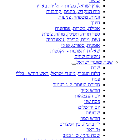
שואה
ארץ ישראל, מצוות התלויות בארץ
בית המקדש, כהנים, קורבנות
זוגיות, משפחה, צניעות
חינוך
אכילה, כשרות, צמחונות
ספר תורה, תפילין, מזוזה, ציצית
גשם, מיים, סביבה, גיאוגרפיה
אומנות, ספורט, פנאי
שאלות ותשובות - הקלטות
נושאים שונים
שבת ומועדי ישראל
שבת
הלוח העברי, מועדי ישראל, ראש חודש - כללי
פסח
ספירת העומר, ל"ג בעומר
חודש אייר
יום העצמאות
פסח שני
יום ירושלים
שבועות
חודש תמוז
י"ז בתמוז, בין המצרים
ט' באב
שבת נחמו, ט"ו באב