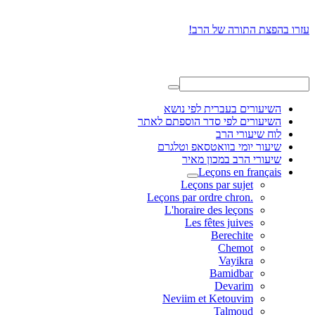
עזרו בהפצת התורה של הרב!
השיעורים בעברית לפי נושא
השיעורים לפי סדר הוספתם לאתר
לוח שיעורי הרב
שיעור יומי בוואטסאפ וטלגרם
שיעורי הרב במכון מאיר
Leçons en français
Leçons par sujet
.Leçons par ordre chron
L'horaire des leçons
Les fêtes juives
Berechite
Chemot
Vayikra
Bamidbar
Devarim
Neviim et Ketouvim
Talmoud