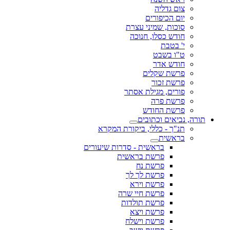
צום גדליה
יום הכיפורים
סוכות, שמיני עצרת
חודש כסלו, חנוכה
י' בטבת
ט"ו בשבט
חודש אדר
פרשת שקלים
פרשת זכור
פורים, מגילת אסתר
פרשת פרה
פרשת החודש
תורה, נביאים וכתובים
תנ"ך - כללי, ביקורת המקרא
בראשית
בראשית - סדרות שיעורים
פרשת בראשית
פרשת נח
פרשת לך לך
פרשת וירא
פרשת חיי שרה
פרשת תולדות
פרשת ויצא
פרשת וישלח