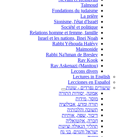
Talmoud
Fondations du judaisme
La prière
Sionisme, l'état d'Israël
Société et politique
Relations homme et femme, famille
Israel et les nations, Bnei Noah
Rabbi Yéhouda Halévy
Maimonide
Rabbi Na'hman de Breslev
Rav Kook
(Rav Askenazi (Manitou
Leçons divers
Lectures in English
Lecciones en Español
שיעורים נפרדים - שונות
אמונה, יסודות התורה
מוסר, מידות
תורה ומדע, אבולוציה
תשובה והלכותיה
דיבור, שפה, אותיות
חברה, אקטואליה
תהליך הגאולה וציונות
ישראל והגוים, בני נח