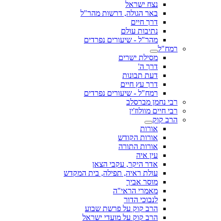
נצח ישראל
באר הגולה, דרשות מהר"ל
דרך חיים
נתיבות עולם
מהר"ל - שיעורים נפרדים
רמח"ל
מסילת ישרים
דרך ה'
דעת תבונות
דרך עץ חיים
רמח"ל - שיעורים נפרדים
רבי נחמן מברסלב
רבי חיים מוולוז'ין
הרב קוק
אורות
אורות הקודש
אורות התורה
עין איה
אדר היקר, עקבי הצאן
עולת ראיה, תפילה, בית המקדש
מוסר אביך
מאמרי הראי"ה
לנבוכי הדור
הרב קוק על פרשת שבוע
הרב קוק על מועדי ישראל