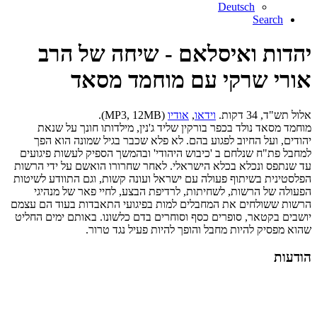
Deutsch
Search
יהדות ואיסלאם - שיחה של הרב
אורי שרקי עם מוחמד מסאד
אלול תש"ד, 34 דקות.
וידאו
,
אודיו
(MP3, 12MB).
מוחמד מסאד נולד בכפר בורקין שליד ג'נין, מילדותו חונך על שנאת
יהודים, ועל החיוב לפגוע בהם. לא פלא שכבר בגיל שמונה הוא הפך
למחבל פת"ח שנלחם ב 'כיבוש היהודי' ובהמשך הספיק לעשות פיגועים
עד שנתפס ונכלא בכלא הישראלי. לאחר שחרורו הואשם על ידי הרשות
הפלסטינית בשיתוף פעולה עם ישראל ועונה קשות, וגם התוודע לשיטות
הפעולה של הרשות, לשחיתות, לרדיפת הבצע, לחיי פאר של מנהיגי
הרשות ששולחים את המחבלים למות בפיגועי התאבדות בעוד הם עצמם
יושבים בקטאר, סופרים כסף וסוחרים בדם כלשונו. באותם ימים החליט
שהוא מפסיק להיות מחבל והופך להיות פעיל נגד טרור.
הודעות