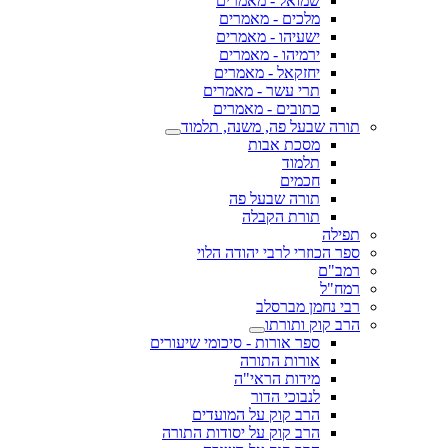
שמואל - מאמרים
מלכים - מאמרים
ישעיהו - מאמרים
ירמיהו - מאמרים
יחזקאל - מאמרים
תרי עשר - מאמרים
כתובים - מאמרים
תורה שבעל פה, משנה, תלמוד
מסכת אבות
תלמוד
חכמים
תורה שבעל פה
תורת הקבלה
תפילה
ספר הכוזרי לרבי יהודה הלוי
רמב"ם
רמח"ל
רבי נחמן מברסלב
הרב קוק ותורתו
ספר אורות - סיכומי שיעורים
אורות התורה
מידות הראי"ה
לנבוכי הדור
הרב קוק על המועדים
הרב קוק על יסודות התורה