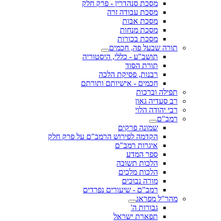
מסכת סנהדרין - פרק חלק
מסכת עבודה זרה
מסכת אבות
מסכת מנחות
מסכת בכורות
תורה שבעל פה, חכמים
תושב"ע - כללי, היסטוריה
תורת הסוד
רבנות, פסיקת הלכה
חכמים - אישיותם ותורתם
תפילה וברכות
רב סעדיה גאון
רבי יהודה הלוי
רמב"ם
שמונה פרקים
הקדמה לפירוש הרמב"ם על פרק חלק
איגרות רמב"ם
ספר המדע
הלכות תשובה
הלכות מלכים
מורה נבוכים
רמב"ם - שיעורים נפרדים
מהר"ל מפראג
גבורות ה'
תפארת ישראל