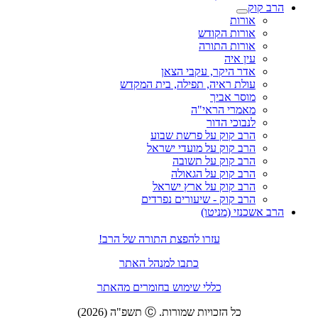
הרב קוק
אורות
אורות הקודש
אורות התורה
עין איה
אדר היקר, עקבי הצאן
עולת ראיה, תפילה, בית המקדש
מוסר אביך
מאמרי הראי"ה
לנבוכי הדור
הרב קוק על פרשת שבוע
הרב קוק על מועדי ישראל
הרב קוק על תשובה
הרב קוק על הגאולה
הרב קוק על ארץ ישראל
הרב קוק - שיעורים נפרדים
הרב אשכנזי (מניטו)
עזרו להפצת התורה של הרב!
כתבו למנהל האתר
כללי שימוש בחומרים מהאתר
כל הזכויות שמורות. Ⓒ תשפ"ה (2026)