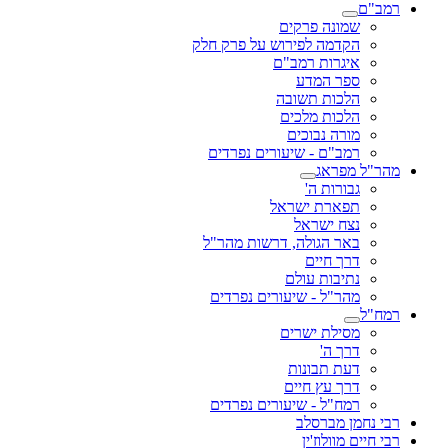
רמב"ם
שמונה פרקים
הקדמה לפירוש על פרק חלק
איגרות רמב"ם
ספר המדע
הלכות תשובה
הלכות מלכים
מורה נבוכים
רמב"ם - שיעורים נפרדים
מהר"ל מפראג
גבורות ה'
תפארת ישראל
נצח ישראל
באר הגולה, דרשות מהר"ל
דרך חיים
נתיבות עולם
מהר"ל - שיעורים נפרדים
רמח"ל
מסילת ישרים
דרך ה'
דעת תבונות
דרך עץ חיים
רמח"ל - שיעורים נפרדים
רבי נחמן מברסלב
רבי חיים מוולוז'ין