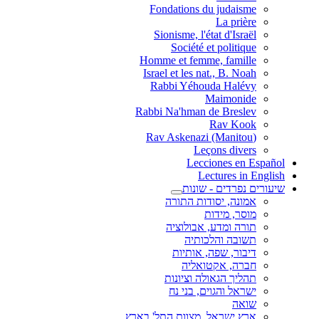
Fondations du judaisme
La prière
Sionisme, l'état d'Israël
Société et politique
Homme et femme, famille
Israel et les nat., B. Noah
Rabbi Yéhouda Halévy
Maimonide
Rabbi Na'hman de Breslev
Rav Kook
(Rav Askenazi (Manitou
Leçons divers
Lecciones en Español
Lectures in English
שיעורים נפרדים - שונות
אמונה, יסודות התורה
מוסר, מידות
תורה ומדע, אבולוציה
תשובה והלכותיה
דיבור, שפה, אותיות
חברה, אקטואליה
תהליך הגאולה וציונות
ישראל והגוים, בני נח
שואה
ארץ ישראל, מצוות התל' בארץ