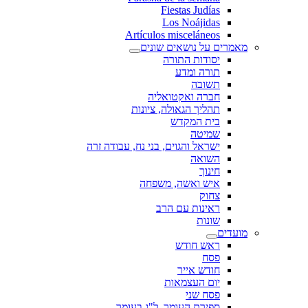
Fiestas Judías
Los Noájidas
Artículos misceláneos
מאמרים על נושאים שונים
יסודות התורה
תורה ומדע
תשובה
חברה ואקטואליה
תהליך הגאולה, ציונות
בית המקדש
שמיטה
ישראל והגוים, בני נח, עבודה זרה
השואה
חינוך
איש ואשה, משפחה
צחוק
ראינות עם הרב
שונות
מועדים
ראש חודש
פסח
חודש אייר
יום העצמאות
פסח שני
ספירת העומר, ל"ג בעומר