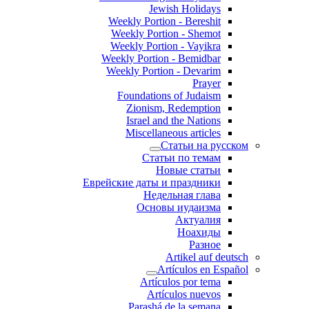
Jewish Holidays
Weekly Portion - Bereshit
Weekly Portion - Shemot
Weekly Portion - Vayikra
Weekly Portion - Bemidbar
Weekly Portion - Devarim
Prayer
Foundations of Judaism
Zionism, Redemption
Israel and the Nations
Miscellaneous articles
Статьи на русском
Статьи по темам
Новые статьи
Еврейские даты и праздники
Недельная глава
Основы иудаизма
Актуалия
Ноахиды
Разное
Artikel auf deutsch
Artículos en Español
Artículos por tema
Artículos nuevos
Parashá de la semana