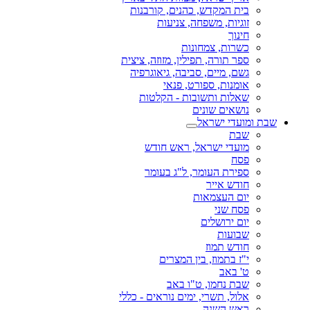
בית המקדש, כהנים, קורבנות
זוגיות, משפחה, צניעות
חינוך
כשרות, צמחונות
ספר תורה, תפילין, מזוזה, ציצית
גשם, מיים, סביבה, גיאוגרפיה
אומנות, ספורט, פנאי
שאלות ותשובות - הקלטות
נושאים שונים
שבת ומועדי ישראל
שבת
מועדי ישראל, ראש חודש
פסח
ספירת העומר, ל"ג בעומר
חודש אייר
יום העצמאות
פסח שני
יום ירושלים
שבועות
חודש תמוז
י"ז בתמוז, בין המצרים
ט' באב
שבת נחמו, ט"ו באב
אלול, תשרי, ימים נוראים - כללי
ראש השנה