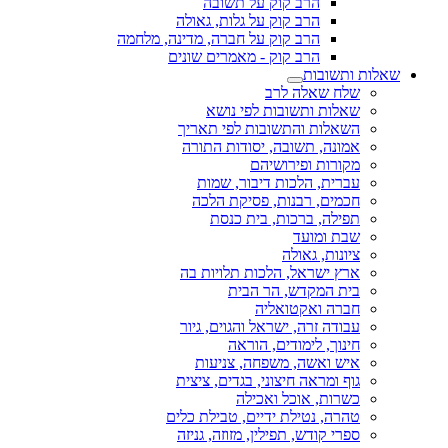
הרב קוק על תשובה
הרב קוק על גלות, גאולה
הרב קוק על חברה, מדינה, מלחמה
הרב קוק - מאמרים שונים
שאלות ותשובות
שלח שאלה לרב
שאלות ותשובות לפי נושא
השאלות והתשובות לפי תאריך
אמונה, תשובה, יסודות התורה
מקורות ופירושיהם
עברית, הלכות דיבור, שמות
חכמים, רבנות, פסיקת הלכה
תפילה, ברכות, בית כנסת
שבת ומועד
ציונות, גאולה
ארץ ישראל, הלכות תלויות בה
בית המקדש, הר הבית
חברה ואקטואליה
עבודה זרה, ישראל והגוים, גיור
חינוך, לימודים, הוראה
איש ואשה, משפחה, צניעות
גוף ומראה חיצוני, בגדים, ציצית
כשרות, אוכל ואכילה
טהרה, נטילת ידיים, טבילת כלים
ספרי קודש, תפילין, מזוזה, גניזה