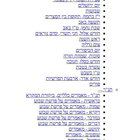
יום ירושלים
שבועות
י"ז בתמוז, תקופת בין המצרים
תשעה באב
שבת נחמו, ט"ו באב
חודש אלול, חגי תשרי, ימים נוראים
ראש השנה
צום גדליה
יום הכיפורים
סוכות, שמחת תורה
חודש כסלו, חנוכה
עשרה בטבת
ט"ו בשבט
חודש אדר, ארבעת הפרשיות
פורים
תנ"ך
תנ"ך - מאמרים כלליים, ביקורת המקרא
בראשית - מאמרים על פרשת שבוע
שמות - מאמרים על פרשת שבוע
ויקרא - מאמרים על פרשת שבוע
במדבר - מאמרים על פרשת שבוע
דברים - מאמרים על פרשת שבוע
יהושע - מאמרים
שופטים - מאמרים