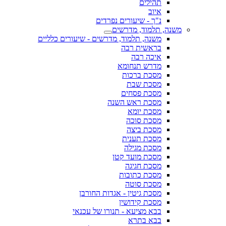
תהילים
איוב
נ"ך - שיעורים נפרדים
משנה, תלמוד, מדרשים
משנה, תלמוד, מדרשים - שיעורים כלליים
בראשית רבה
איכה רבה
מדרש תנחומא
מסכת ברכות
מסכת שבת
מסכת פסחים
מסכת ראש השנה
מסכת יומא
מסכת סוכה
מסכת ביצה
מסכת תענית
מסכת מגילה
מסכת מועד קטן
מסכת חגיגה
מסכת כתובות
מסכת סוטה
מסכת גיטין - אגדות החורבן
מסכת קידושין
בבא מציעא - תנורו של עכנאי
בבא בתרא