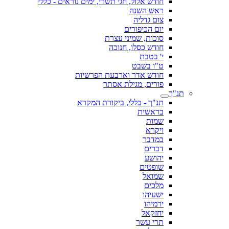
חודש אלול, חגי תשרי, ימים נוראים - כללי
ראש השנה
צום גדליה
יום הכיפורים
סוכות, שמיני עצרת
חודש כסלו, חנוכה
י' בטבת
ט"ו בשבט
חודש אדר וארבעת הפרשיות
פורים, מגילת אסתר
תנ"ך
תנ"ך - כללי, ביקורת המקרא
בראשית
שמות
ויקרא
במדבר
דברים
יהושע
שופטים
שמואל
מלכים
ישעיהו
ירמיהו
יחזקאל
תרי עשר