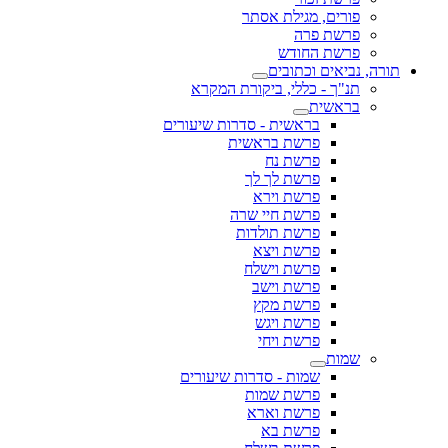
פורים, מגילת אסתר
פרשת פרה
פרשת החודש
תורה, נביאים וכתובים
תנ"ך - כללי, ביקורת המקרא
בראשית
בראשית - סדרות שיעורים
פרשת בראשית
פרשת נח
פרשת לך לך
פרשת וירא
פרשת חיי שרה
פרשת תולדות
פרשת ויצא
פרשת וישלח
פרשת וישב
פרשת מקץ
פרשת ויגש
פרשת ויחי
שמות
שמות - סדרות שיעורים
פרשת שמות
פרשת וארא
פרשת בא