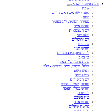
שבת ומועדי ישראל
שבת
מועדי ישראל, ראש חודש
פסח
ספירת העומר, ל"ג בעומר
חודש אייר
יום העצמאות
פסח שני
יום ירושלים
שבועות
חודש תמוז
י"ז בתמוז, בין המצרים
ט' באב
שבת נחמו, ט"ו באב
אלול, תשרי, ימים נוראים - כללי
ראש השנה
צום גדליה
יום הכיפורים
סוכות, שמיני עצרת
חודש כסלו, חנוכה
י' בטבת
ט"ו בשבט
חודש אדר
פרשת שקלים
פרשת זכור