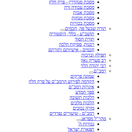
מסכת סנהדרין - פרק חלק
מסכת עבודה זרה
מסכת אבות
מסכת מנחות
מסכת בכורות
תורה שבעל פה, חכמים
תושב"ע - כללי, היסטוריה
תורת הסוד
רבנות, פסיקת הלכה
חכמים - אישיותם ותורתם
תפילה וברכות
רב סעדיה גאון
רבי יהודה הלוי
רמב"ם
שמונה פרקים
הקדמה לפירוש הרמב"ם על פרק חלק
איגרות רמב"ם
ספר המדע
הלכות תשובה
הלכות מלכים
מורה נבוכים
רמב"ם - שיעורים נפרדים
מהר"ל מפראג
גבורות ה'
תפארת ישראל