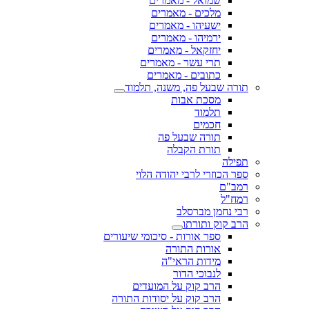
שמואל - מאמרים
מלכים - מאמרים
ישעיהו - מאמרים
ירמיהו - מאמרים
יחזקאל - מאמרים
תרי עשר - מאמרים
כתובים - מאמרים
תורה שבעל פה, משנה, תלמוד
מסכת אבות
תלמוד
חכמים
תורה שבעל פה
תורת הקבלה
תפילה
ספר הכוזרי לרבי יהודה הלוי
רמב"ם
רמח"ל
רבי נחמן מברסלב
הרב קוק ותורתו
ספר אורות - סיכומי שיעורים
אורות התורה
מידות הראי"ה
לנבוכי הדור
הרב קוק על המועדים
הרב קוק על יסודות התורה