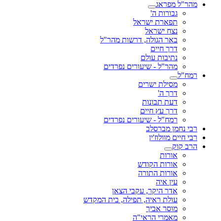
מהר"ל מפראג
גבורות ה'
תפארת ישראל
נצח ישראל
באר הגולה, דרשות מהר"ל
דרך חיים
נתיבות עולם
מהר"ל - שיעורים נפרדים
רמח"ל
מסילת ישרים
דרך ה'
דעת תבונות
דרך עץ חיים
רמח"ל - שיעורים נפרדים
רבי נחמן מברסלב
רבי חיים מוולוז'ין
הרב קוק
אורות
אורות הקודש
אורות התורה
עין איה
אדר היקר, עקבי הצאן
עולת ראיה, תפילה, בית המקדש
מוסר אביך
מאמרי הראי"ה