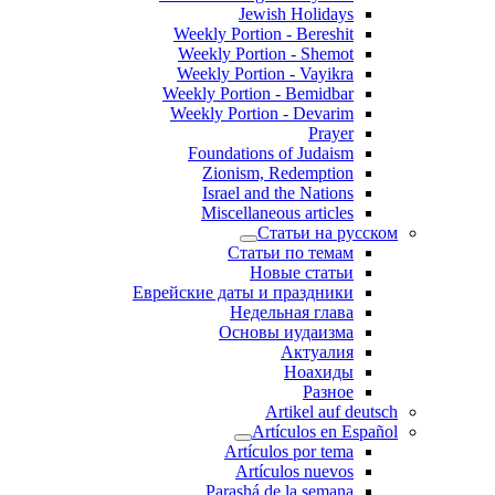
Jewish Holidays
Weekly Portion - Bereshit
Weekly Portion - Shemot
Weekly Portion - Vayikra
Weekly Portion - Bemidbar
Weekly Portion - Devarim
Prayer
Foundations of Judaism
Zionism, Redemption
Israel and the Nations
Miscellaneous articles
Статьи на русском
Статьи по темам
Новые статьи
Еврейские даты и праздники
Недельная глава
Основы иудаизма
Актуалия
Ноахиды
Разное
Artikel auf deutsch
Artículos en Español
Artículos por tema
Artículos nuevos
Parashá de la semana