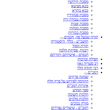
מסכת קידושין
בבא מציעא
בבא בתרא
מסכת סנהדרין
מסכת עבודה זרה
מסכת אבות
מסכת מנחות
מסכת בכורות
תורה שבעל פה, חכמים
תושב"ע - כללי, היסטוריה
תורת הסוד
רבנות, פסיקת הלכה
חכמים - אישיותם ותורתם
תפילה וברכות
רב סעדיה גאון
רבי יהודה הלוי
רמב"ם
שמונה פרקים
הקדמה לפירוש על פרק חלק
איגרות רמב"ם
ספר המדע
הלכות תשובה
הלכות מלכים
מורה נבוכים
רמב"ם - שיעורים נפרדים