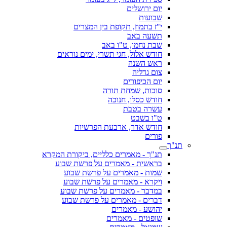
יום ירושלים
שבועות
י"ז בתמוז, תקופת בין המצרים
תשעה באב
שבת נחמו, ט"ו באב
חודש אלול, חגי תשרי, ימים נוראים
ראש השנה
צום גדליה
יום הכיפורים
סוכות, שמחת תורה
חודש כסלו, חנוכה
עשרה בטבת
ט"ו בשבט
חודש אדר, ארבעת הפרשיות
פורים
תנ"ך
תנ"ך - מאמרים כלליים, ביקורת המקרא
בראשית - מאמרים על פרשת שבוע
שמות - מאמרים על פרשת שבוע
ויקרא - מאמרים על פרשת שבוע
במדבר - מאמרים על פרשת שבוע
דברים - מאמרים על פרשת שבוע
יהושע - מאמרים
שופטים - מאמרים