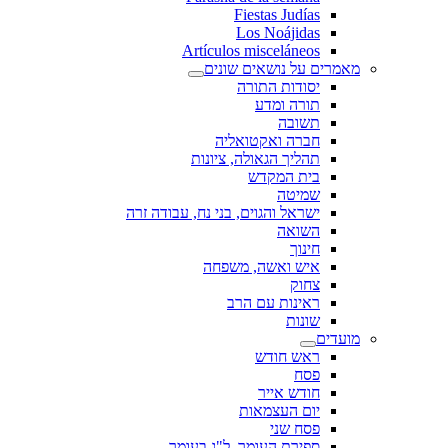
Fiestas Judías
Los Noájidas
Artículos misceláneos
מאמרים על נושאים שונים
יסודות התורה
תורה ומדע
תשובה
חברה ואקטואליה
תהליך הגאולה, ציונות
בית המקדש
שמיטה
ישראל והגוים, בני נח, עבודה זרה
השואה
חינוך
איש ואשה, משפחה
צחוק
ראינות עם הרב
שונות
מועדים
ראש חודש
פסח
חודש אייר
יום העצמאות
פסח שני
ספירת העומר, ל"ג בעומר