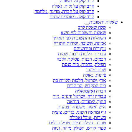
הרב קוק על תשובה
הרב קוק על גלות, גאולה
הרב קוק על חברה, מדינה, מלחמה
הרב קוק - מאמרים שונים
שאלות ותשובות
שלח שאלה לרב
שאלות ותשובות לפי נושא
השאלות והתשובות לפי תאריך
אמונה, תשובה, יסודות התורה
מקורות ופירושיהם
עברית, הלכות דיבור, שמות
חכמים, רבנות, פסיקת הלכה
תפילה, ברכות, בית כנסת
שבת ומועד
ציונות, גאולה
ארץ ישראל, הלכות תלויות בה
בית המקדש, הר הבית
חברה ואקטואליה
עבודה זרה, ישראל והגוים, גיור
חינוך, לימודים, הוראה
איש ואשה, משפחה, צניעות
גוף ומראה חיצוני, בגדים, ציצית
כשרות, אוכל ואכילה
טהרה, נטילת ידיים, טבילת כלים
ספרי קודש, תפילין, מזוזה, גניזה