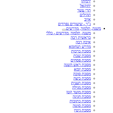
ירמיהו
יחזקאל
תרי עשר
תהילים
איוב
נ"ך - שיעורים נפרדים
משנה, תלמוד, מדרשים
משנה, תלמוד, מדרשים - כללי
בראשית רבה
איכה רבה
מדרש תנחומא
מסכת ברכות
מסכת שבת
מסכת פסחים
מסכת ראש השנה
מסכת יומא
מסכת סוכה
מסכת ביצה
מסכת תענית
מסכת מגילה
מסכת מועד קטן
מסכת חגיגה
מסכת כתובות
מסכת סוטה
מסכת גיטין