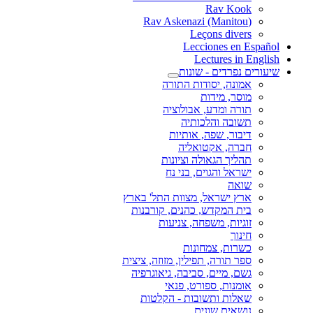
Rav Kook
(Rav Askenazi (Manitou
Leçons divers
Lecciones en Español
Lectures in English
שיעורים נפרדים - שונות
אמונה, יסודות התורה
מוסר, מידות
תורה ומדע, אבולוציה
תשובה והלכותיה
דיבור, שפה, אותיות
חברה, אקטואליה
תהליך הגאולה וציונות
ישראל והגוים, בני נח
שואה
ארץ ישראל, מצוות התל' בארץ
בית המקדש, כהנים, קורבנות
זוגיות, משפחה, צניעות
חינוך
כשרות, צמחונות
ספר תורה, תפילין, מזוזה, ציצית
גשם, מיים, סביבה, גיאוגרפיה
אומנות, ספורט, פנאי
שאלות ותשובות - הקלטות
נושאים שונים