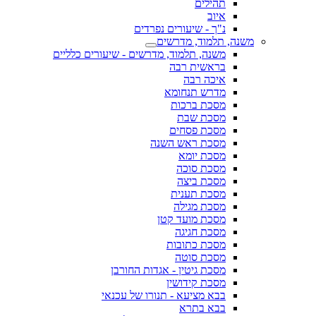
תהילים
איוב
נ"ך - שיעורים נפרדים
משנה, תלמוד, מדרשים
משנה, תלמוד, מדרשים - שיעורים כלליים
בראשית רבה
איכה רבה
מדרש תנחומא
מסכת ברכות
מסכת שבת
מסכת פסחים
מסכת ראש השנה
מסכת יומא
מסכת סוכה
מסכת ביצה
מסכת תענית
מסכת מגילה
מסכת מועד קטן
מסכת חגיגה
מסכת כתובות
מסכת סוטה
מסכת גיטין - אגדות החורבן
מסכת קידושין
בבא מציעא - תנורו של עכנאי
בבא בתרא