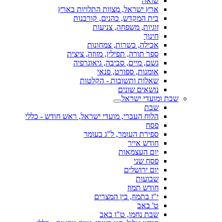
שואה
ארץ ישראל, מצוות התלויות בארץ
בית המקדש, כהנים, קורבנות
זוגיות, משפחה, צניעות
חינוך
אכילה, כשרות, צמחונות
ספר תורה, תפילין, מזוזה, ציצית
גשם, מיים, סביבה, גיאוגרפיה
אומנות, ספורט, פנאי
שאלות ותשובות - הקלטות
נושאים שונים
שבת ומועדי ישראל
שבת
הלוח העברי, מועדי ישראל, ראש חודש - כללי
פסח
ספירת העומר, ל"ג בעומר
חודש אייר
יום העצמאות
פסח שני
יום ירושלים
שבועות
חודש תמוז
י"ז בתמוז, בין המצרים
ט' באב
שבת נחמו, ט"ו באב