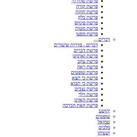
פרשת שלח לך
פרשת קורח
פרשת חוקת
פרשת בלק
פרשת פינחס
פרשת מטות
פרשת מסעי
דברים
דברים - סדרות שיעורים
פרשת דברים
פרשת ואתחנן
פרשת עקב
פרשת ראה
פרשת שופטים
פרשת כי תצא
פרשת כי תבוא
פרשת נצבים
פרשת וילך
פרשת האזינו
פרשת וזאת הברכה
יהושע
שופטים
שמואל
מלכים
ישעיהו