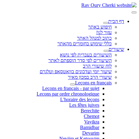
דף הבית
חיפוש באתר
עזור לנו!
כתוב למנהל האתר
כללי שימוש בחומרים מהאתר
שיעורים
השיעורים בעברית לפי נושא
השיעורים לפי סדר הוספתם לאתר
לוח שיעורי הרב
שיעור יומי ועדכונים בוואטסאפ וטלגרם
שיעורי הרב במכון מאיר
Leçons en français
Leçons en français - par sujet
Leçons par ordre chronologique
L'horaire des leçons
Les fêtes juives
Berechite
Chemot
Vayikra
Bamidbar
Devarim
Neviim et Ketouvim