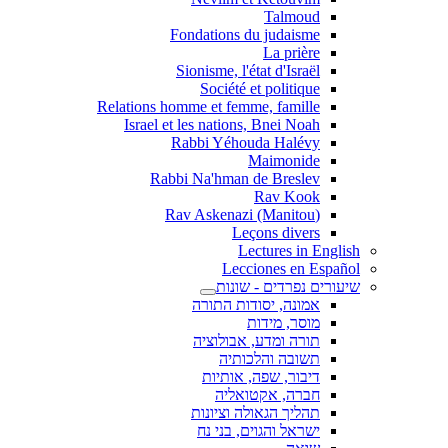
Talmoud
Fondations du judaisme
La prière
Sionisme, l'état d'Israël
Société et politique
Relations homme et femme, famille
Israel et les nations, Bnei Noah
Rabbi Yéhouda Halévy
Maimonide
Rabbi Na'hman de Breslev
Rav Kook
(Rav Askenazi (Manitou
Leçons divers
Lectures in English
Lecciones en Español
שיעורים נפרדים - שונות
אמונה, יסודות התורה
מוסר, מידות
תורה ומדע, אבולוציה
תשובה והלכותיה
דיבור, שפה, אותיות
חברה, אקטואליה
תהליך הגאולה וציונות
ישראל והגוים, בני נח