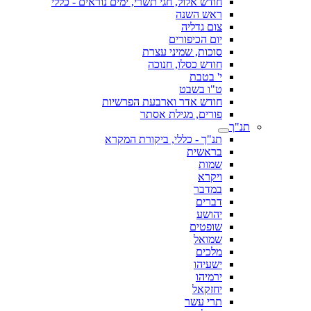
חודש אלול, חגי תשרי, ימים נוראים - כללי
ראש השנה
צום גדליה
יום הכיפורים
סוכות, שמיני עצרת
חודש כסלו, חנוכה
י' בטבת
ט"ו בשבט
חודש אדר וארבעת הפרשיות
פורים, מגילת אסתר
תנ"ך
תנ"ך - כללי, ביקורת המקרא
בראשית
שמות
ויקרא
במדבר
דברים
יהושע
שופטים
שמואל
מלכים
ישעיהו
ירמיהו
יחזקאל
תרי עשר