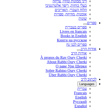
דיני ממונות ונזקין, צדקה
בעלי כוחות, ריפוי אלטרנטיבי
הלוח העברי, תאריכים
אומנות, מוזיקה, ספרות
שונות
ספרים
ספרים בעברית
Livres en français
Books in English
Книги на русском
ספרים לבני נח
אודות הרב
אודות הרב
À propos du Rav Oury Cherki
About Rabbi Oury Cherki
О раве Ури Шерки
Sobre Rabino Oury Cherki
Über Rabbi Oury Cherki
לכתוב לרב
Languages
עברית
Français
English
Русский
Español