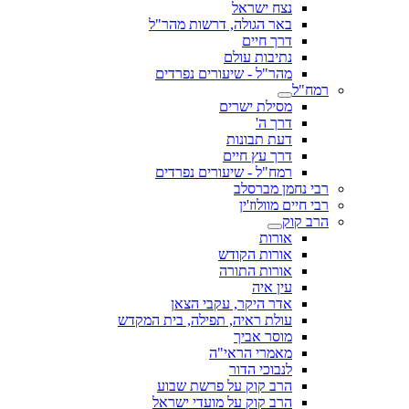
נצח ישראל
באר הגולה, דרשות מהר"ל
דרך חיים
נתיבות עולם
מהר"ל - שיעורים נפרדים
רמח"ל
מסילת ישרים
דרך ה'
דעת תבונות
דרך עץ חיים
רמח"ל - שיעורים נפרדים
רבי נחמן מברסלב
רבי חיים מוולוז'ין
הרב קוק
אורות
אורות הקודש
אורות התורה
עין איה
אדר היקר, עקבי הצאן
עולת ראיה, תפילה, בית המקדש
מוסר אביך
מאמרי הראי"ה
לנבוכי הדור
הרב קוק על פרשת שבוע
הרב קוק על מועדי ישראל