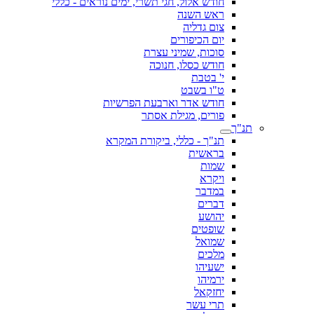
חודש אלול, חגי תשרי, ימים נוראים - כללי
ראש השנה
צום גדליה
יום הכיפורים
סוכות, שמיני עצרת
חודש כסלו, חנוכה
י' בטבת
ט"ו בשבט
חודש אדר וארבעת הפרשיות
פורים, מגילת אסתר
תנ"ך
תנ"ך - כללי, ביקורת המקרא
בראשית
שמות
ויקרא
במדבר
דברים
יהושע
שופטים
שמואל
מלכים
ישעיהו
ירמיהו
יחזקאל
תרי עשר