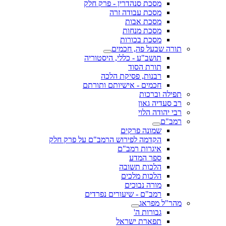
מסכת סנהדרין - פרק חלק
מסכת עבודה זרה
מסכת אבות
מסכת מנחות
מסכת בכורות
תורה שבעל פה, חכמים
תושב"ע - כללי, היסטוריה
תורת הסוד
רבנות, פסיקת הלכה
חכמים - אישיותם ותורתם
תפילה וברכות
רב סעדיה גאון
רבי יהודה הלוי
רמב"ם
שמונה פרקים
הקדמה לפירוש הרמב"ם על פרק חלק
איגרות רמב"ם
ספר המדע
הלכות תשובה
הלכות מלכים
מורה נבוכים
רמב"ם - שיעורים נפרדים
מהר"ל מפראג
גבורות ה'
תפארת ישראל