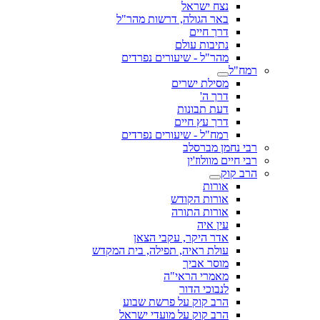
נצח ישראל
באר הגולה, דרשות מהר"ל
דרך חיים
נתיבות עולם
מהר"ל - שיעורים נפרדים
רמח"ל
מסילת ישרים
דרך ה'
דעת תבונות
דרך עץ חיים
רמח"ל - שיעורים נפרדים
רבי נחמן מברסלב
רבי חיים מוולוז'ין
הרב קוק
אורות
אורות הקודש
אורות התורה
עין איה
אדר היקר, עקבי הצאן
עולת ראיה, תפילה, בית המקדש
מוסר אביך
מאמרי הראי"ה
לנבוכי הדור
הרב קוק על פרשת שבוע
הרב קוק על מועדי ישראל