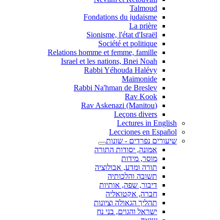
Talmoud
Fondations du judaisme
La prière
Sionisme, l'état d'Israël
Société et politique
Relations homme et femme, famille
Israel et les nations, Bnei Noah
Rabbi Yéhouda Halévy
Maimonide
Rabbi Na'hman de Breslev
Rav Kook
(Rav Askenazi (Manitou
Leçons divers
Lectures in English
Lecciones en Español
שיעורים נפרדים - שונות
אמונה, יסודות התורה
מוסר, מידות
תורה ומדע, אבולוציה
תשובה והלכותיה
דיבור, שפה, אותיות
חברה, אקטואליה
תהליך הגאולה וציונות
ישראל והגוים, בני נח