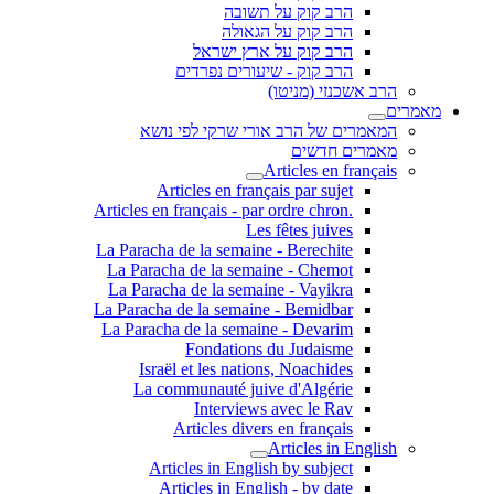
הרב קוק על תשובה
הרב קוק על הגאולה
הרב קוק על ארץ ישראל
הרב קוק - שיעורים נפרדים
הרב אשכנזי (מניטו)
מאמרים
המאמרים של הרב אורי שרקי לפי נושא
מאמרים חדשים
Articles en français
Articles en français par sujet
.Articles en français - par ordre chron
Les fêtes juives
La Paracha de la semaine - Berechite
La Paracha de la semaine - Chemot
La Paracha de la semaine - Vayikra
La Paracha de la semaine - Bemidbar
La Paracha de la semaine - Devarim
Fondations du Judaisme
Israël et les nations, Noachides
La communauté juive d'Algérie
Interviews avec le Rav
Articles divers en français
Articles in English
Articles in English by subject
Articles in English - by date