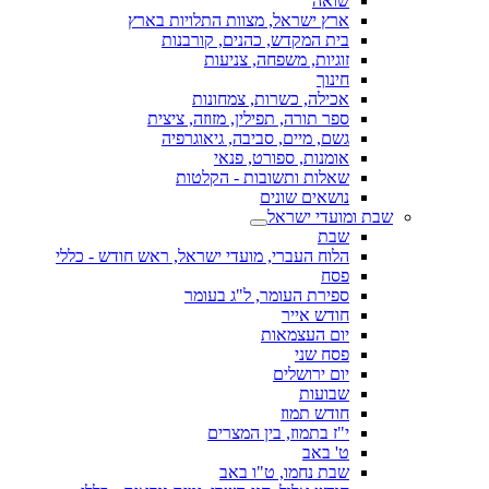
שואה
ארץ ישראל, מצוות התלויות בארץ
בית המקדש, כהנים, קורבנות
זוגיות, משפחה, צניעות
חינוך
אכילה, כשרות, צמחונות
ספר תורה, תפילין, מזוזה, ציצית
גשם, מיים, סביבה, גיאוגרפיה
אומנות, ספורט, פנאי
שאלות ותשובות - הקלטות
נושאים שונים
שבת ומועדי ישראל
שבת
הלוח העברי, מועדי ישראל, ראש חודש - כללי
פסח
ספירת העומר, ל"ג בעומר
חודש אייר
יום העצמאות
פסח שני
יום ירושלים
שבועות
חודש תמוז
י"ז בתמוז, בין המצרים
ט' באב
שבת נחמו, ט"ו באב