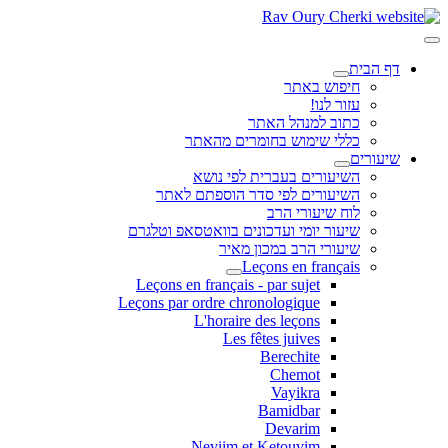
דף הבית
חיפוש באתר
עזור לנו!
כתוב למנהל האתר
כללי שימוש בחומרים מהאתר
שיעורים
השיעורים בעברית לפי נושא
השיעורים לפי סדר הוספתם לאתר
לוח שיעורי הרב
שיעור יומי ועדכונים בוואטסאפ וטלגרם
שיעורי הרב במכון מאיר
Leçons en français
Leçons en français - par sujet
Leçons par ordre chronologique
L'horaire des leçons
Les fêtes juives
Berechite
Chemot
Vayikra
Bamidbar
Devarim
Neviim et Ketouvim