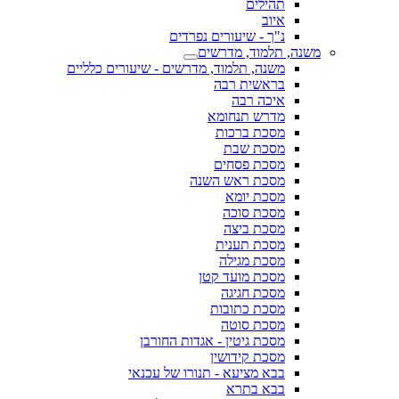
תהילים
איוב
נ"ך - שיעורים נפרדים
משנה, תלמוד, מדרשים
משנה, תלמוד, מדרשים - שיעורים כלליים
בראשית רבה
איכה רבה
מדרש תנחומא
מסכת ברכות
מסכת שבת
מסכת פסחים
מסכת ראש השנה
מסכת יומא
מסכת סוכה
מסכת ביצה
מסכת תענית
מסכת מגילה
מסכת מועד קטן
מסכת חגיגה
מסכת כתובות
מסכת סוטה
מסכת גיטין - אגדות החורבן
מסכת קידושין
בבא מציעא - תנורו של עכנאי
בבא בתרא