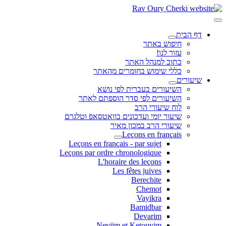
דף הבית
חיפוש באתר
עזור לנו!
כתוב למנהל האתר
כללי שימוש בחומרים מהאתר
שיעורים
השיעורים בעברית לפי נושא
השיעורים לפי סדר הוספתם לאתר
לוח שיעורי הרב
שיעור יומי ועדכונים בוואטסאפ וטלגרם
שיעורי הרב במכון מאיר
Leçons en français
Leçons en français - par sujet
Leçons par ordre chronologique
L'horaire des leçons
Les fêtes juives
Berechite
Chemot
Vayikra
Bamidbar
Devarim
Neviim et Ketouvim