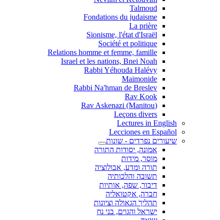
Talmoud
Fondations du judaisme
La prière
Sionisme, l'état d'Israël
Société et politique
Relations homme et femme, famille
Israel et les nations, Bnei Noah
Rabbi Yéhouda Halévy
Maimonide
Rabbi Na'hman de Breslev
Rav Kook
(Rav Askenazi (Manitou
Leçons divers
Lectures in English
Lecciones en Español
שיעורים נפרדים - שונות
אמונה, יסודות התורה
מוסר, מידות
תורה ומדע, אבולוציה
תשובה והלכותיה
דיבור, שפה, אותיות
חברה, אקטואליה
תהליך הגאולה וציונות
ישראל והגוים, בני נח