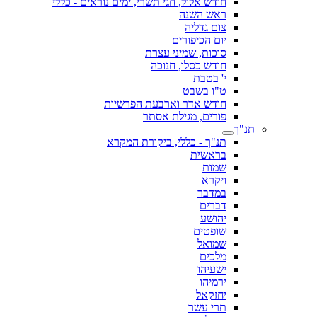
חודש אלול, חגי תשרי, ימים נוראים - כללי
ראש השנה
צום גדליה
יום הכיפורים
סוכות, שמיני עצרת
חודש כסלו, חנוכה
י' בטבת
ט"ו בשבט
חודש אדר וארבעת הפרשיות
פורים, מגילת אסתר
תנ"ך
תנ"ך - כללי, ביקורת המקרא
בראשית
שמות
ויקרא
במדבר
דברים
יהושע
שופטים
שמואל
מלכים
ישעיהו
ירמיהו
יחזקאל
תרי עשר