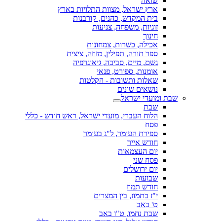
שואה
ארץ ישראל, מצוות התלויות בארץ
בית המקדש, כהנים, קורבנות
זוגיות, משפחה, צניעות
חינוך
אכילה, כשרות, צמחונות
ספר תורה, תפילין, מזוזה, ציצית
גשם, מיים, סביבה, גיאוגרפיה
אומנות, ספורט, פנאי
שאלות ותשובות - הקלטות
נושאים שונים
שבת ומועדי ישראל
שבת
הלוח העברי, מועדי ישראל, ראש חודש - כללי
פסח
ספירת העומר, ל"ג בעומר
חודש אייר
יום העצמאות
פסח שני
יום ירושלים
שבועות
חודש תמוז
י"ז בתמוז, בין המצרים
ט' באב
שבת נחמו, ט"ו באב