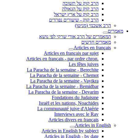
הרב קוק על תשובה
הרב קוק על הגאולה
הרב קוק על ארץ ישראל
הרב קוק - שיעורים נפרדים
הרב אשכנזי (מניטו)
מאמרים
המאמרים של הרב אורי שרקי לפי נושא
מאמרים חדשים
Articles en français
Articles en français par sujet
.Articles en français - par ordre chron
Les fêtes juives
La Paracha de la semaine - Berechite
La Paracha de la semaine - Chemot
La Paracha de la semaine - Vayikra
La Paracha de la semaine - Bemidbar
La Paracha de la semaine - Devarim
Fondations du Judaisme
Israël et les nations, Noachides
La communauté juive d'Algérie
Interviews avec le Rav
Articles divers en français
Articles in English
Articles in English by subject
Articles in English - by date