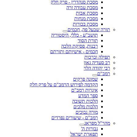
מסכת סנהדרין - פרק חלק
מסכת עבודה זרה
מסכת אבות
מסכת מנחות
מסכת בכורות
תורה שבעל פה, חכמים
תושב"ע - כללי, היסטוריה
תורת הסוד
רבנות, פסיקת הלכה
חכמים - אישיותם ותורתם
תפילה וברכות
רב סעדיה גאון
רבי יהודה הלוי
רמב"ם
שמונה פרקים
הקדמה לפירוש הרמב"ם על פרק חלק
איגרות רמב"ם
ספר המדע
הלכות תשובה
הלכות מלכים
מורה נבוכים
רמב"ם - שיעורים נפרדים
מהר"ל מפראג
גבורות ה'
תפארת ישראל