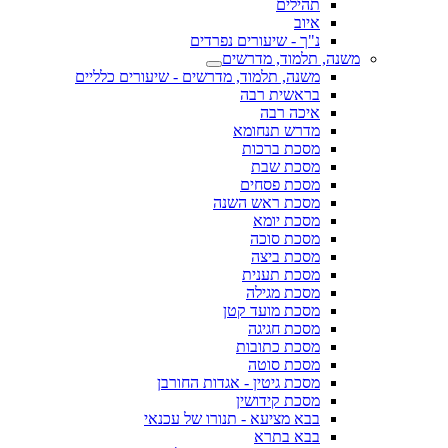
תהילים
איוב
נ"ך - שיעורים נפרדים
משנה, תלמוד, מדרשים
משנה, תלמוד, מדרשים - שיעורים כלליים
בראשית רבה
איכה רבה
מדרש תנחומא
מסכת ברכות
מסכת שבת
מסכת פסחים
מסכת ראש השנה
מסכת יומא
מסכת סוכה
מסכת ביצה
מסכת תענית
מסכת מגילה
מסכת מועד קטן
מסכת חגיגה
מסכת כתובות
מסכת סוטה
מסכת גיטין - אגדות החורבן
מסכת קידושין
בבא מציעא - תנורו של עכנאי
בבא בתרא