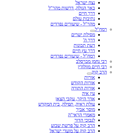
נצח ישראל
באר הגולה, דרשות מהר"ל
דרך חיים
נתיבות עולם
מהר"ל - שיעורים נפרדים
רמח"ל
מסילת ישרים
דרך ה'
דעת תבונות
דרך עץ חיים
רמח"ל - שיעורים נפרדים
רבי נחמן מברסלב
רבי חיים מוולוז'ין
הרב קוק
אורות
אורות הקודש
אורות התורה
עין איה
אדר היקר, עקבי הצאן
עולת ראיה, תפילה, בית המקדש
מוסר אביך
מאמרי הראי"ה
לנבוכי הדור
הרב קוק על פרשת שבוע
הרב קוק על מועדי ישראל