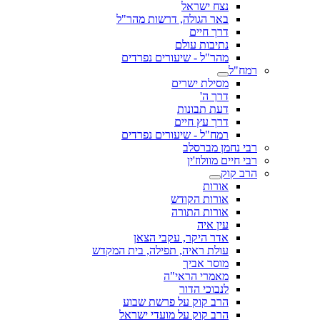
נצח ישראל
באר הגולה, דרשות מהר"ל
דרך חיים
נתיבות עולם
מהר"ל - שיעורים נפרדים
רמח"ל
מסילת ישרים
דרך ה'
דעת תבונות
דרך עץ חיים
רמח"ל - שיעורים נפרדים
רבי נחמן מברסלב
רבי חיים מוולוז'ין
הרב קוק
אורות
אורות הקודש
אורות התורה
עין איה
אדר היקר, עקבי הצאן
עולת ראיה, תפילה, בית המקדש
מוסר אביך
מאמרי הראי"ה
לנבוכי הדור
הרב קוק על פרשת שבוע
הרב קוק על מועדי ישראל