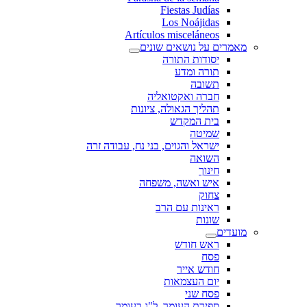
Fiestas Judías
Los Noájidas
Artículos misceláneos
מאמרים על נושאים שונים
יסודות התורה
תורה ומדע
תשובה
חברה ואקטואליה
תהליך הגאולה, ציונות
בית המקדש
שמיטה
ישראל והגוים, בני נח, עבודה זרה
השואה
חינוך
איש ואשה, משפחה
צחוק
ראינות עם הרב
שונות
מועדים
ראש חודש
פסח
חודש אייר
יום העצמאות
פסח שני
ספירת העומר, ל"ג בעומר