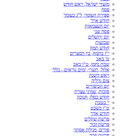
מועדי ישראל, ראש חודש
פסח
ספירת העומר, ל"ג בעומר
חודש אייר
יום העצמאות
פסח שני
יום ירושלים
שבועות
חודש תמוז
י"ז בתמוז, בין המצרים
ט' באב
שבת נחמו, ט"ו באב
אלול, תשרי, ימים נוראים - כללי
ראש השנה
צום גדליה
יום הכיפורים
סוכות, שמיני עצרת
חודש כסלו, חנוכה
י' בטבת
ט"ו בשבט
חודש אדר
פרשת שקלים
פרשת זכור
פורים, מגילת אסתר
פרשת פרה