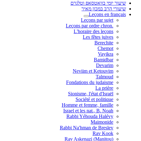
שיעור יומי בוואטסאפ וטלגרם
שיעורי הרב במכון מאיר
Leçons en français
Leçons par sujet
.Leçons par ordre chron
L'horaire des leçons
Les fêtes juives
Berechite
Chemot
Vayikra
Bamidbar
Devarim
Neviim et Ketouvim
Talmoud
Fondations du judaisme
La prière
Sionisme, l'état d'Israël
Société et politique
Homme et femme, famille
Israel et les nat., B. Noah
Rabbi Yéhouda Halévy
Maimonide
Rabbi Na'hman de Breslev
Rav Kook
(Rav Askenazi (Manitou