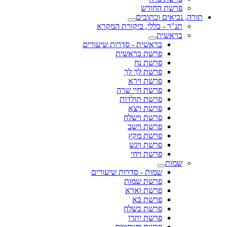
פרשת החודש
תורה, נביאים וכתובים
תנ"ך - כללי, ביקורת המקרא
בראשית
בראשית - סדרות שיעורים
פרשת בראשית
פרשת נח
פרשת לך לך
פרשת וירא
פרשת חיי שרה
פרשת תולדות
פרשת ויצא
פרשת וישלח
פרשת וישב
פרשת מקץ
פרשת ויגש
פרשת ויחי
שמות
שמות - סדרות שיעורים
פרשת שמות
פרשת וארא
פרשת בא
פרשת בשלח
פרשת יתרו
פרשת משפטים