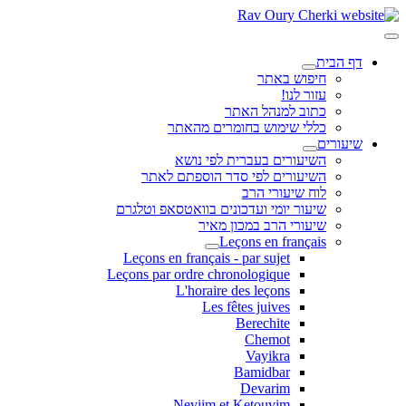
דף הבית
חיפוש באתר
עזור לנו!
כתוב למנהל האתר
כללי שימוש בחומרים מהאתר
שיעורים
השיעורים בעברית לפי נושא
השיעורים לפי סדר הוספתם לאתר
לוח שיעורי הרב
שיעור יומי ועדכונים בוואטסאפ וטלגרם
שיעורי הרב במכון מאיר
Leçons en français
Leçons en français - par sujet
Leçons par ordre chronologique
L'horaire des leçons
Les fêtes juives
Berechite
Chemot
Vayikra
Bamidbar
Devarim
Neviim et Ketouvim