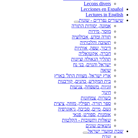
Leçons divers
Lecciones en Español
Lectures in English
שיעורים נפרדים - שונות
אמונה, יסודות התורה
מוסר, מידות
תורה ומדע, אבולוציה
תשובה והלכותיה
דיבור, שפה, אותיות
חברה, אקטואליה
תהליך הגאולה וציונות
ישראל והגוים, בני נח
שואה
ארץ ישראל, מצוות התל' בארץ
בית המקדש, כהנים, קורבנות
זוגיות, משפחה, צניעות
חינוך
כשרות, צמחונות
ספר תורה, תפילין, מזוזה, ציצית
גשם, מיים, סביבה, גיאוגרפיה
אומנות, ספורט, פנאי
שאלות ותשובות - הקלטות
נושאים שונים
שבת ומועדי ישראל
שבת