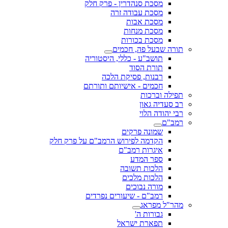
מסכת סנהדרין - פרק חלק
מסכת עבודה זרה
מסכת אבות
מסכת מנחות
מסכת בכורות
תורה שבעל פה, חכמים
תושב"ע - כללי, היסטוריה
תורת הסוד
רבנות, פסיקת הלכה
חכמים - אישיותם ותורתם
תפילה וברכות
רב סעדיה גאון
רבי יהודה הלוי
רמב"ם
שמונה פרקים
הקדמה לפירוש הרמב"ם על פרק חלק
איגרות רמב"ם
ספר המדע
הלכות תשובה
הלכות מלכים
מורה נבוכים
רמב"ם - שיעורים נפרדים
מהר"ל מפראג
גבורות ה'
תפארת ישראל