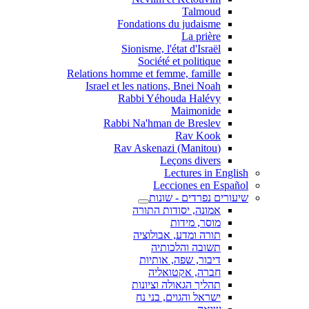
Talmoud
Fondations du judaisme
La prière
Sionisme, l'état d'Israël
Société et politique
Relations homme et femme, famille
Israel et les nations, Bnei Noah
Rabbi Yéhouda Halévy
Maimonide
Rabbi Na'hman de Breslev
Rav Kook
(Rav Askenazi (Manitou
Leçons divers
Lectures in English
Lecciones en Español
שיעורים נפרדים - שונות
אמונה, יסודות התורה
מוסר, מידות
תורה ומדע, אבולוציה
תשובה והלכותיה
דיבור, שפה, אותיות
חברה, אקטואליה
תהליך הגאולה וציונות
ישראל והגוים, בני נח