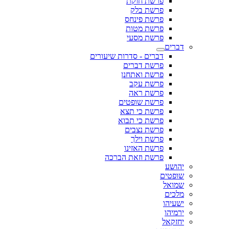
פרשת חוקת
פרשת בלק
פרשת פינחס
פרשת מטות
פרשת מסעי
דברים
דברים - סדרות שיעורים
פרשת דברים
פרשת ואתחנן
פרשת עקב
פרשת ראה
פרשת שופטים
פרשת כי תצא
פרשת כי תבוא
פרשת נצבים
פרשת וילך
פרשת האזינו
פרשת וזאת הברכה
יהושע
שופטים
שמואל
מלכים
ישעיהו
ירמיהו
יחזקאל