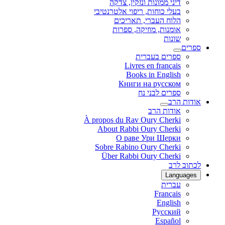
דיני ממונות ונזקין, צדקה
בעלי כוחות, ריפוי אלטרנטיבי
הלוח העברי, תאריכים
אומנות, מוזיקה, ספרות
שונות
ספרים
ספרים בעברית
Livres en français
Books in English
Книги на русском
ספרים לבני נח
אודות הרב
אודות הרב
À propos du Rav Oury Cherki
About Rabbi Oury Cherki
О раве Ури Шерки
Sobre Rabino Oury Cherki
Über Rabbi Oury Cherki
לכתוב לרב
Languages
עברית
Français
English
Русский
Español