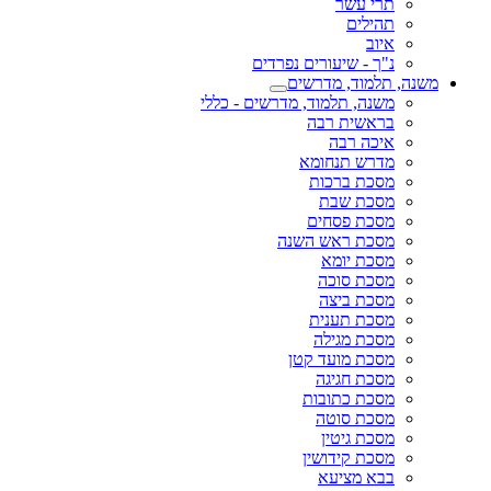
תרי עשר
תהילים
איוב
נ"ך - שיעורים נפרדים
משנה, תלמוד, מדרשים
משנה, תלמוד, מדרשים - כללי
בראשית רבה
איכה רבה
מדרש תנחומא
מסכת ברכות
מסכת שבת
מסכת פסחים
מסכת ראש השנה
מסכת יומא
מסכת סוכה
מסכת ביצה
מסכת תענית
מסכת מגילה
מסכת מועד קטן
מסכת חגיגה
מסכת כתובות
מסכת סוטה
מסכת גיטין
מסכת קידושין
בבא מציעא