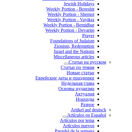
Jewish Holidays
Weekly Portion - Bereshit
Weekly Portion - Shemot
Weekly Portion - Vayikra
Weekly Portion - Bemidbar
Weekly Portion - Devarim
Prayer
Foundations of Judaism
Zionism, Redemption
Israel and the Nations
Miscellaneous articles
Статьи на русском
Статьи по темам
Новые статьи
Еврейские даты и праздники
Недельная глава
Основы иудаизма
Актуалия
Ноахиды
Разное
Artikel auf deutsch
Artículos en Español
Artículos por tema
Artículos nuevos
Parashá de la semana