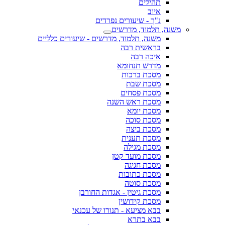
תהילים
איוב
נ"ך - שיעורים נפרדים
משנה, תלמוד, מדרשים
משנה, תלמוד, מדרשים - שיעורים כלליים
בראשית רבה
איכה רבה
מדרש תנחומא
מסכת ברכות
מסכת שבת
מסכת פסחים
מסכת ראש השנה
מסכת יומא
מסכת סוכה
מסכת ביצה
מסכת תענית
מסכת מגילה
מסכת מועד קטן
מסכת חגיגה
מסכת כתובות
מסכת סוטה
מסכת גיטין - אגדות החורבן
מסכת קידושין
בבא מציעא - תנורו של עכנאי
בבא בתרא