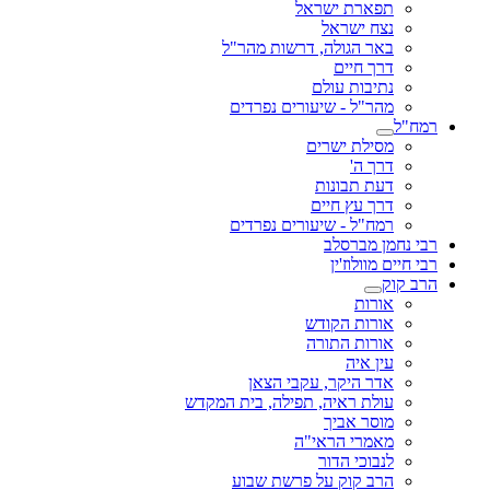
תפארת ישראל
נצח ישראל
באר הגולה, דרשות מהר"ל
דרך חיים
נתיבות עולם
מהר"ל - שיעורים נפרדים
רמח"ל
מסילת ישרים
דרך ה'
דעת תבונות
דרך עץ חיים
רמח"ל - שיעורים נפרדים
רבי נחמן מברסלב
רבי חיים מוולוז'ין
הרב קוק
אורות
אורות הקודש
אורות התורה
עין איה
אדר היקר, עקבי הצאן
עולת ראיה, תפילה, בית המקדש
מוסר אביך
מאמרי הראי"ה
לנבוכי הדור
הרב קוק על פרשת שבוע