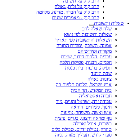
הרב קוק על תשובה
הרב קוק על גלות, גאולה
הרב קוק על חברה, מדינה, מלחמה
הרב קוק - מאמרים שונים
שאלות ותשובות
שלח שאלה לרב
שאלות ותשובות לפי נושא
השאלות והתשובות לפי תאריך
אמונה, תשובה, יסודות התורה
מקורות ופירושיהם
עברית, הלכות דיבור, שמות
חכמים, רבנות, פסיקת הלכה
תפילה, ברכות, בית כנסת
שבת ומועד
ציונות, גאולה
ארץ ישראל, הלכות תלויות בה
בית המקדש, הר הבית
חברה ואקטואליה
עבודה זרה, ישראל והגוים, גיור
חינוך, לימודים, הוראה
איש ואשה, משפחה, צניעות
גוף ומראה חיצוני, בגדים, ציצית
כשרות, אוכל ואכילה
טהרה, נטילת ידיים, טבילת כלים
ספרי קודש, תפילין, מזוזה, גניזה