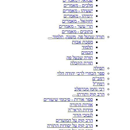
שמואל - מאמרים
מלכים - מאמרים
ישעיהו - מאמרים
ירמיהו - מאמרים
יחזקאל - מאמרים
תרי עשר - מאמרים
כתובים - מאמרים
תורה שבעל פה, משנה, תלמוד
מסכת אבות
תלמוד
חכמים
תורה שבעל פה
תורת הקבלה
תפילה
ספר הכוזרי לרבי יהודה הלוי
רמב"ם
רמח"ל
רבי נחמן מברסלב
הרב קוק ותורתו
ספר אורות - סיכומי שיעורים
אורות התורה
מידות הראי"ה
לנבוכי הדור
הרב קוק על המועדים
הרב קוק על יסודות התורה