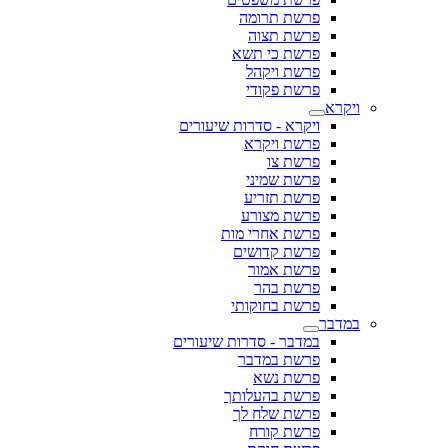
פרשת תרומה
פרשת תצוה
פרשת כי תשא
פרשת ויקהל
פרשת פקודי
ויקרא
ויקרא - סדרות שיעורים
פרשת ויקרא
פרשת צו
פרשת שמיני
פרשת תזריע
פרשת מצורע
פרשת אחרי מות
פרשת קדושים
פרשת אמור
פרשת בהר
פרשת בחוקותי
במדבר
במדבר - סדרות שיעורים
פרשת במדבר
פרשת נשא
פרשת בהעלותך
פרשת שלח לך
פרשת קורח