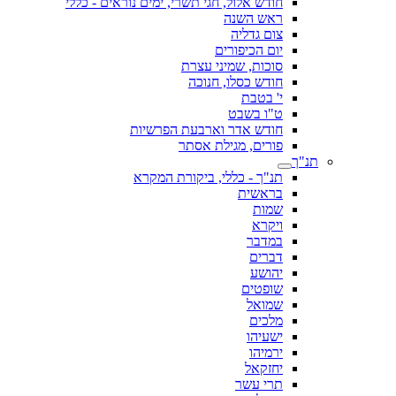
חודש אלול, חגי תשרי, ימים נוראים - כללי
ראש השנה
צום גדליה
יום הכיפורים
סוכות, שמיני עצרת
חודש כסלו, חנוכה
י' בטבת
ט"ו בשבט
חודש אדר וארבעת הפרשיות
פורים, מגילת אסתר
תנ"ך
תנ"ך - כללי, ביקורת המקרא
בראשית
שמות
ויקרא
במדבר
דברים
יהושע
שופטים
שמואל
מלכים
ישעיהו
ירמיהו
יחזקאל
תרי עשר