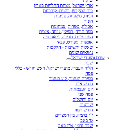
שואה
ארץ ישראל, מצוות התלויות בארץ
בית המקדש, כהנים, קורבנות
זוגיות, משפחה, צניעות
חינוך
אכילה, כשרות, צמחונות
ספר תורה, תפילין, מזוזה, ציצית
גשם, מיים, סביבה, גיאוגרפיה
אומנות, ספורט, פנאי
שאלות ותשובות - הקלטות
נושאים שונים
שבת ומועדי ישראל
שבת
הלוח העברי, מועדי ישראל, ראש חודש - כללי
פסח
ספירת העומר, ל"ג בעומר
חודש אייר
יום העצמאות
פסח שני
יום ירושלים
שבועות
חודש תמוז
י"ז בתמוז, בין המצרים
ט' באב
שבת נחמו, ט"ו באב