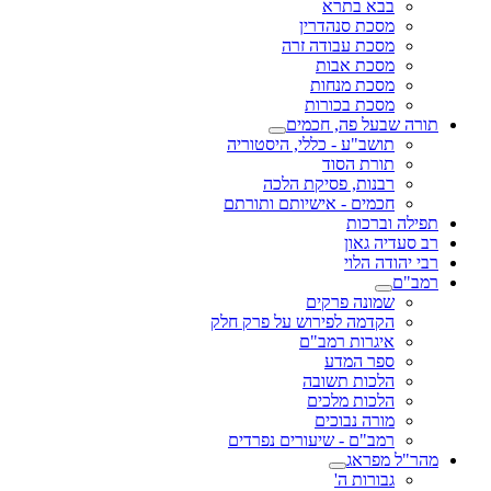
בבא בתרא
מסכת סנהדרין
מסכת עבודה זרה
מסכת אבות
מסכת מנחות
מסכת בכורות
תורה שבעל פה, חכמים
תושב"ע - כללי, היסטוריה
תורת הסוד
רבנות, פסיקת הלכה
חכמים - אישיותם ותורתם
תפילה וברכות
רב סעדיה גאון
רבי יהודה הלוי
רמב"ם
שמונה פרקים
הקדמה לפירוש על פרק חלק
איגרות רמב"ם
ספר המדע
הלכות תשובה
הלכות מלכים
מורה נבוכים
רמב"ם - שיעורים נפרדים
מהר"ל מפראג
גבורות ה'