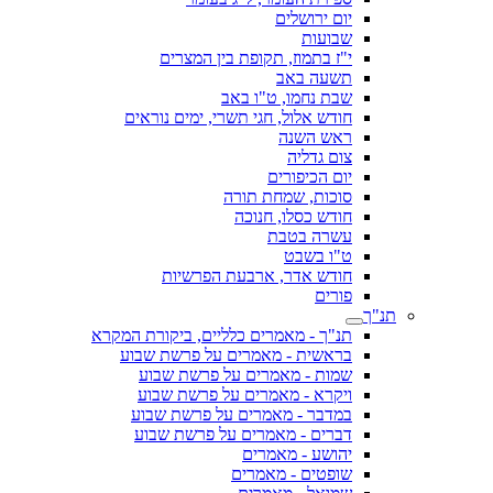
יום ירושלים
שבועות
י"ז בתמוז, תקופת בין המצרים
תשעה באב
שבת נחמו, ט"ו באב
חודש אלול, חגי תשרי, ימים נוראים
ראש השנה
צום גדליה
יום הכיפורים
סוכות, שמחת תורה
חודש כסלו, חנוכה
עשרה בטבת
ט"ו בשבט
חודש אדר, ארבעת הפרשיות
פורים
תנ"ך
תנ"ך - מאמרים כלליים, ביקורת המקרא
בראשית - מאמרים על פרשת שבוע
שמות - מאמרים על פרשת שבוע
ויקרא - מאמרים על פרשת שבוע
במדבר - מאמרים על פרשת שבוע
דברים - מאמרים על פרשת שבוע
יהושע - מאמרים
שופטים - מאמרים