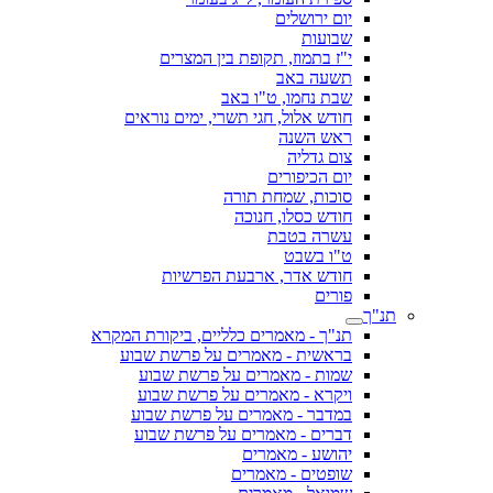
יום ירושלים
שבועות
י"ז בתמוז, תקופת בין המצרים
תשעה באב
שבת נחמו, ט"ו באב
חודש אלול, חגי תשרי, ימים נוראים
ראש השנה
צום גדליה
יום הכיפורים
סוכות, שמחת תורה
חודש כסלו, חנוכה
עשרה בטבת
ט"ו בשבט
חודש אדר, ארבעת הפרשיות
פורים
תנ"ך
תנ"ך - מאמרים כלליים, ביקורת המקרא
בראשית - מאמרים על פרשת שבוע
שמות - מאמרים על פרשת שבוע
ויקרא - מאמרים על פרשת שבוע
במדבר - מאמרים על פרשת שבוע
דברים - מאמרים על פרשת שבוע
יהושע - מאמרים
שופטים - מאמרים