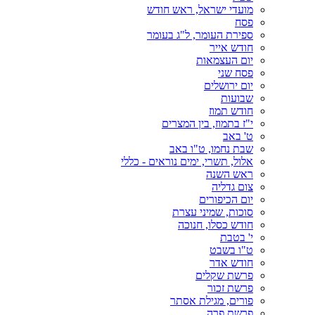
מועדי ישראל, ראש חודש
פסח
ספירת העומר, ל"ג בעומר
חודש אייר
יום העצמאות
פסח שני
יום ירושלים
שבועות
חודש תמוז
י"ז בתמוז, בין המצרים
ט' באב
שבת נחמו, ט"ו באב
אלול, תשרי, ימים נוראים - כללי
ראש השנה
צום גדליה
יום הכיפורים
סוכות, שמיני עצרת
חודש כסלו, חנוכה
י' בטבת
ט"ו בשבט
חודש אדר
פרשת שקלים
פרשת זכור
פורים, מגילת אסתר
פרשת פרה