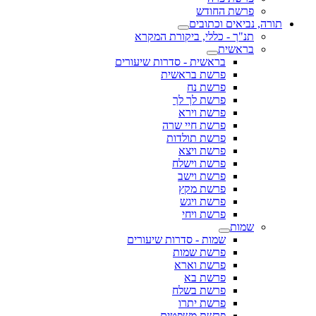
פרשת החודש
תורה, נביאים וכתובים
תנ"ך - כללי, ביקורת המקרא
בראשית
בראשית - סדרות שיעורים
פרשת בראשית
פרשת נח
פרשת לך לך
פרשת וירא
פרשת חיי שרה
פרשת תולדות
פרשת ויצא
פרשת וישלח
פרשת וישב
פרשת מקץ
פרשת ויגש
פרשת ויחי
שמות
שמות - סדרות שיעורים
פרשת שמות
פרשת וארא
פרשת בא
פרשת בשלח
פרשת יתרו
פרשת משפטים