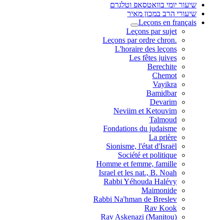
שיעור יומי בוואטסאפ וטלגרם
שיעורי הרב במכון מאיר
Leçons en français
Leçons par sujet
.Leçons par ordre chron
L'horaire des leçons
Les fêtes juives
Berechite
Chemot
Vayikra
Bamidbar
Devarim
Neviim et Ketouvim
Talmoud
Fondations du judaisme
La prière
Sionisme, l'état d'Israël
Société et politique
Homme et femme, famille
Israel et les nat., B. Noah
Rabbi Yéhouda Halévy
Maimonide
Rabbi Na'hman de Breslev
Rav Kook
(Rav Askenazi (Manitou