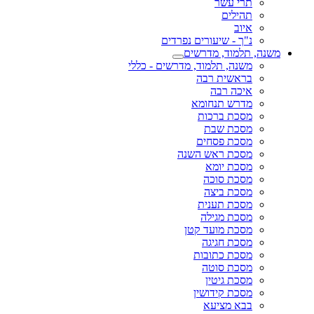
תרי עשר
תהילים
איוב
נ"ך - שיעורים נפרדים
משנה, תלמוד, מדרשים
משנה, תלמוד, מדרשים - כללי
בראשית רבה
איכה רבה
מדרש תנחומא
מסכת ברכות
מסכת שבת
מסכת פסחים
מסכת ראש השנה
מסכת יומא
מסכת סוכה
מסכת ביצה
מסכת תענית
מסכת מגילה
מסכת מועד קטן
מסכת חגיגה
מסכת כתובות
מסכת סוטה
מסכת גיטין
מסכת קידושין
בבא מציעא