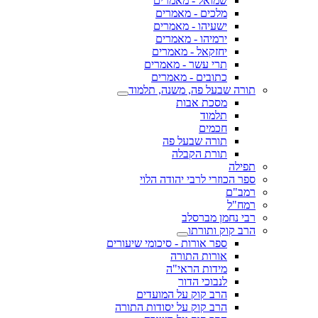
שמואל - מאמרים
מלכים - מאמרים
ישעיהו - מאמרים
ירמיהו - מאמרים
יחזקאל - מאמרים
תרי עשר - מאמרים
כתובים - מאמרים
תורה שבעל פה, משנה, תלמוד
מסכת אבות
תלמוד
חכמים
תורה שבעל פה
תורת הקבלה
תפילה
ספר הכוזרי לרבי יהודה הלוי
רמב"ם
רמח"ל
רבי נחמן מברסלב
הרב קוק ותורתו
ספר אורות - סיכומי שיעורים
אורות התורה
מידות הראי"ה
לנבוכי הדור
הרב קוק על המועדים
הרב קוק על יסודות התורה