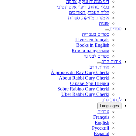
דיני ממונות ונזקין, צדקה
בעלי כוחות, ריפוי אלטרנטיבי
הלוח העברי, תאריכים
אומנות, מוזיקה, ספרות
שונות
ספרים
ספרים בעברית
Livres en français
Books in English
Книги на русском
ספרים לבני נח
אודות הרב
אודות הרב
À propos du Rav Oury Cherki
About Rabbi Oury Cherki
О раве Ури Шерки
Sobre Rabino Oury Cherki
Über Rabbi Oury Cherki
לכתוב לרב
Languages
עברית
Français
English
Русский
Español