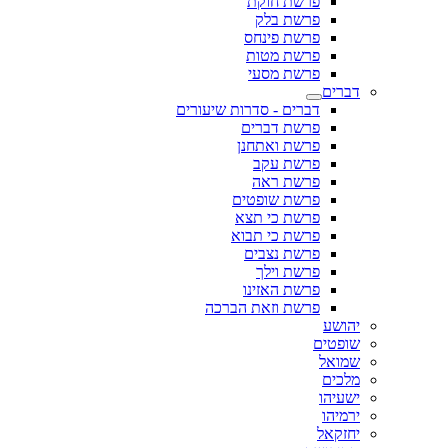
פרשת חוקת
פרשת בלק
פרשת פינחס
פרשת מטות
פרשת מסעי
דברים
דברים - סדרות שיעורים
פרשת דברים
פרשת ואתחנן
פרשת עקב
פרשת ראה
פרשת שופטים
פרשת כי תצא
פרשת כי תבוא
פרשת נצבים
פרשת וילך
פרשת האזינו
פרשת וזאת הברכה
יהושע
שופטים
שמואל
מלכים
ישעיהו
ירמיהו
יחזקאל