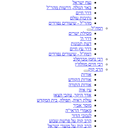
נצח ישראל
באר הגולה, דרשות מהר"ל
דרך חיים
נתיבות עולם
מהר"ל - שיעורים נפרדים
רמח"ל
מסילת ישרים
דרך ה'
דעת תבונות
דרך עץ חיים
רמח"ל - שיעורים נפרדים
רבי נחמן מברסלב
רבי חיים מוולוז'ין
הרב קוק
אורות
אורות הקודש
אורות התורה
עין איה
אדר היקר, עקבי הצאן
עולת ראיה, תפילה, בית המקדש
מוסר אביך
מאמרי הראי"ה
לנבוכי הדור
הרב קוק על פרשת שבוע
הרב קוק על מועדי ישראל