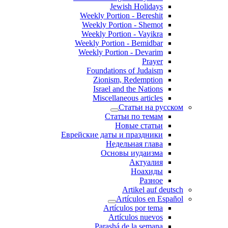
Jewish Holidays
Weekly Portion - Bereshit
Weekly Portion - Shemot
Weekly Portion - Vayikra
Weekly Portion - Bemidbar
Weekly Portion - Devarim
Prayer
Foundations of Judaism
Zionism, Redemption
Israel and the Nations
Miscellaneous articles
Статьи на русском
Статьи по темам
Новые статьи
Еврейские даты и праздники
Недельная глава
Основы иудаизма
Актуалия
Ноахиды
Разное
Artikel auf deutsch
Artículos en Español
Artículos por tema
Artículos nuevos
Parashá de la semana