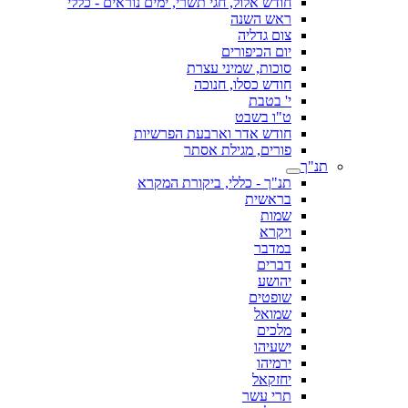
חודש אלול, חגי תשרי, ימים נוראים - כללי
ראש השנה
צום גדליה
יום הכיפורים
סוכות, שמיני עצרת
חודש כסלו, חנוכה
י' בטבת
ט"ו בשבט
חודש אדר וארבעת הפרשיות
פורים, מגילת אסתר
תנ"ך
תנ"ך - כללי, ביקורת המקרא
בראשית
שמות
ויקרא
במדבר
דברים
יהושע
שופטים
שמואל
מלכים
ישעיהו
ירמיהו
יחזקאל
תרי עשר