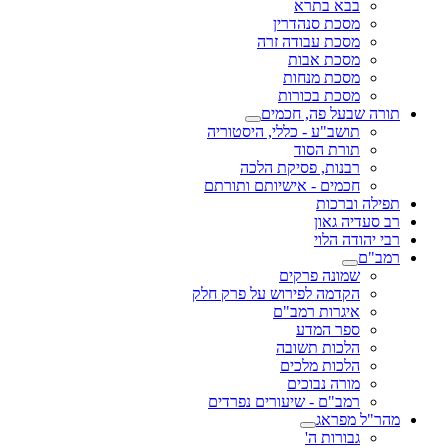
בבא בתרא
מסכת סנהדרין
מסכת עבודה זרה
מסכת אבות
מסכת מנחות
מסכת בכורות
תורה שבעל פה, חכמים
תושב"ע - כללי, היסטוריה
תורת הסוד
רבנות, פסיקת הלכה
חכמים - אישיותם ותורתם
תפילה וברכות
רב סעדיה גאון
רבי יהודה הלוי
רמב"ם
שמונה פרקים
הקדמה לפירוש על פרק חלק
איגרות רמב"ם
ספר המדע
הלכות תשובה
הלכות מלכים
מורה נבוכים
רמב"ם - שיעורים נפרדים
מהר"ל מפראג
גבורות ה'