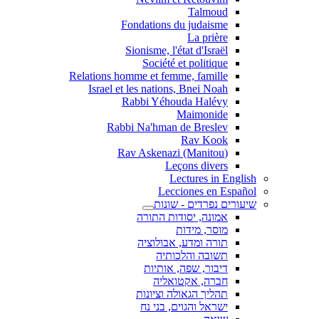
Talmoud
Fondations du judaisme
La prière
Sionisme, l'état d'Israël
Société et politique
Relations homme et femme, famille
Israel et les nations, Bnei Noah
Rabbi Yéhouda Halévy
Maimonide
Rabbi Na'hman de Breslev
Rav Kook
(Rav Askenazi (Manitou
Leçons divers
Lectures in English
Lecciones en Español
שיעורים נפרדים - שונות
אמונה, יסודות התורה
מוסר, מידות
תורה ומדע, אבולוציה
תשובה והלכותיה
דיבור, שפה, אותיות
חברה, אקטואליה
תהליך הגאולה וציונות
ישראל והגוים, בני נח