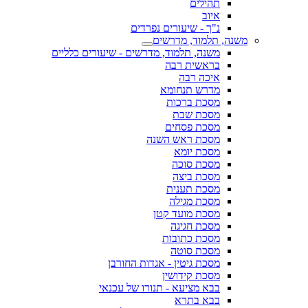
תהילים
איוב
נ"ך - שיעורים נפרדים
משנה, תלמוד, מדרשים
משנה, תלמוד, מדרשים - שיעורים כלליים
בראשית רבה
איכה רבה
מדרש תנחומא
מסכת ברכות
מסכת שבת
מסכת פסחים
מסכת ראש השנה
מסכת יומא
מסכת סוכה
מסכת ביצה
מסכת תענית
מסכת מגילה
מסכת מועד קטן
מסכת חגיגה
מסכת כתובות
מסכת סוטה
מסכת גיטין - אגדות החורבן
מסכת קידושין
בבא מציעא - תנורו של עכנאי
בבא בתרא