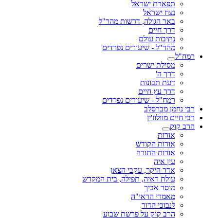
תפארת ישראל
נצח ישראל
באר הגולה, דרשות מהר"ל
דרך חיים
נתיבות עולם
מהר"ל - שיעורים נפרדים
רמח"ל
מסילת ישרים
דרך ה'
דעת תבונות
דרך עץ חיים
רמח"ל - שיעורים נפרדים
רבי נחמן מברסלב
רבי חיים מוולוז'ין
הרב קוק
אורות
אורות הקודש
אורות התורה
עין איה
אדר היקר, עקבי הצאן
עולת ראיה, תפילה, בית המקדש
מוסר אביך
מאמרי הראי"ה
לנבוכי הדור
הרב קוק על פרשת שבוע