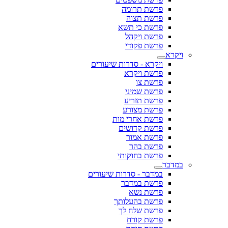
פרשת תרומה
פרשת תצוה
פרשת כי תשא
פרשת ויקהל
פרשת פקודי
ויקרא
ויקרא - סדרות שיעורים
פרשת ויקרא
פרשת צו
פרשת שמיני
פרשת תזריע
פרשת מצורע
פרשת אחרי מות
פרשת קדושים
פרשת אמור
פרשת בהר
פרשת בחוקותי
במדבר
במדבר - סדרות שיעורים
פרשת במדבר
פרשת נשא
פרשת בהעלותך
פרשת שלח לך
פרשת קורח