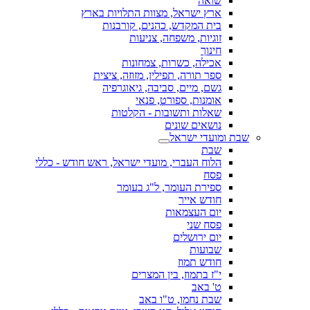
שואה
ארץ ישראל, מצוות התלויות בארץ
בית המקדש, כהנים, קורבנות
זוגיות, משפחה, צניעות
חינוך
אכילה, כשרות, צמחונות
ספר תורה, תפילין, מזוזה, ציצית
גשם, מיים, סביבה, גיאוגרפיה
אומנות, ספורט, פנאי
שאלות ותשובות - הקלטות
נושאים שונים
שבת ומועדי ישראל
שבת
הלוח העברי, מועדי ישראל, ראש חודש - כללי
פסח
ספירת העומר, ל"ג בעומר
חודש אייר
יום העצמאות
פסח שני
יום ירושלים
שבועות
חודש תמוז
י"ז בתמוז, בין המצרים
ט' באב
שבת נחמו, ט"ו באב