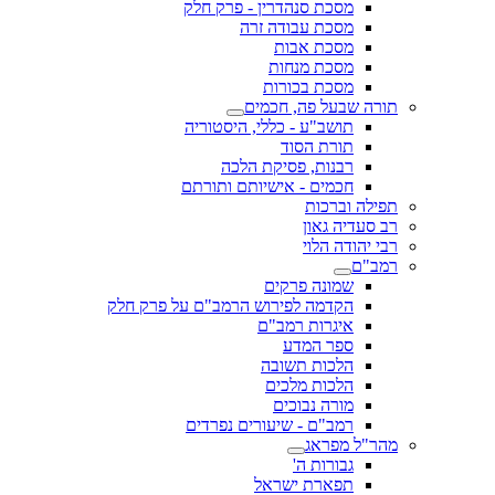
מסכת סנהדרין - פרק חלק
מסכת עבודה זרה
מסכת אבות
מסכת מנחות
מסכת בכורות
תורה שבעל פה, חכמים
תושב"ע - כללי, היסטוריה
תורת הסוד
רבנות, פסיקת הלכה
חכמים - אישיותם ותורתם
תפילה וברכות
רב סעדיה גאון
רבי יהודה הלוי
רמב"ם
שמונה פרקים
הקדמה לפירוש הרמב"ם על פרק חלק
איגרות רמב"ם
ספר המדע
הלכות תשובה
הלכות מלכים
מורה נבוכים
רמב"ם - שיעורים נפרדים
מהר"ל מפראג
גבורות ה'
תפארת ישראל