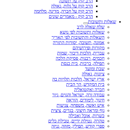
הרב קוק על תשובה
הרב קוק על גלות, גאולה
הרב קוק על חברה, מדינה, מלחמה
הרב קוק - מאמרים שונים
שאלות ותשובות
שלח שאלה לרב
שאלות ותשובות לפי נושא
השאלות והתשובות לפי תאריך
אמונה, תשובה, יסודות התורה
מקורות ופירושיהם
עברית, הלכות דיבור, שמות
חכמים, רבנות, פסיקת הלכה
תפילה, ברכות, בית כנסת
שבת ומועד
ציונות, גאולה
ארץ ישראל, הלכות תלויות בה
בית המקדש, הר הבית
חברה ואקטואליה
עבודה זרה, ישראל והגוים, גיור
חינוך, לימודים, הוראה
איש ואשה, משפחה, צניעות
גוף ומראה חיצוני, בגדים, ציצית
כשרות, אוכל ואכילה
טהרה, נטילת ידיים, טבילת כלים
ספרי קודש, תפילין, מזוזה, גניזה