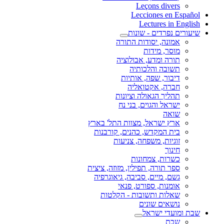
Leçons divers
Lecciones en Español
Lectures in English
שיעורים נפרדים - שונות
אמונה, יסודות התורה
מוסר, מידות
תורה ומדע, אבולוציה
תשובה והלכותיה
דיבור, שפה, אותיות
חברה, אקטואליה
תהליך הגאולה וציונות
ישראל והגוים, בני נח
שואה
ארץ ישראל, מצוות התל' בארץ
בית המקדש, כהנים, קורבנות
זוגיות, משפחה, צניעות
חינוך
כשרות, צמחונות
ספר תורה, תפילין, מזוזה, ציצית
גשם, מיים, סביבה, גיאוגרפיה
אומנות, ספורט, פנאי
שאלות ותשובות - הקלטות
נושאים שונים
שבת ומועדי ישראל
שבת