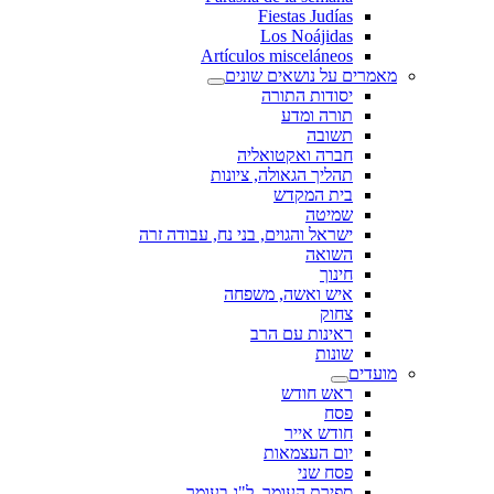
Fiestas Judías
Los Noájidas
Artículos misceláneos
מאמרים על נושאים שונים
יסודות התורה
תורה ומדע
תשובה
חברה ואקטואליה
תהליך הגאולה, ציונות
בית המקדש
שמיטה
ישראל והגוים, בני נח, עבודה זרה
השואה
חינוך
איש ואשה, משפחה
צחוק
ראינות עם הרב
שונות
מועדים
ראש חודש
פסח
חודש אייר
יום העצמאות
פסח שני
ספירת העומר, ל"ג בעומר