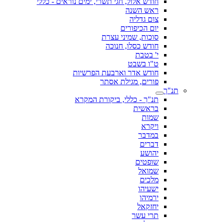
חודש אלול, חגי תשרי, ימים נוראים - כללי
ראש השנה
צום גדליה
יום הכיפורים
סוכות, שמיני עצרת
חודש כסלו, חנוכה
י' בטבת
ט"ו בשבט
חודש אדר וארבעת הפרשיות
פורים, מגילת אסתר
תנ"ך
תנ"ך - כללי, ביקורת המקרא
בראשית
שמות
ויקרא
במדבר
דברים
יהושע
שופטים
שמואל
מלכים
ישעיהו
ירמיהו
יחזקאל
תרי עשר