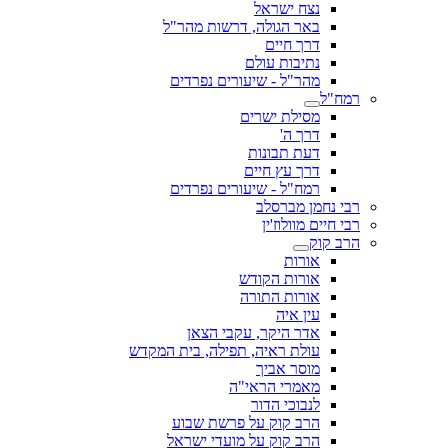
נצח ישראל
באר הגולה, דרשות מהר"ל
דרך חיים
נתיבות עולם
מהר"ל - שיעורים נפרדים
רמח"ל
מסילת ישרים
דרך ה'
דעת תבונות
דרך עץ חיים
רמח"ל - שיעורים נפרדים
רבי נחמן מברסלב
רבי חיים מוולוז'ין
הרב קוק
אורות
אורות הקודש
אורות התורה
עין איה
אדר היקר, עקבי הצאן
עולת ראיה, תפילה, בית המקדש
מוסר אביך
מאמרי הראי"ה
לנבוכי הדור
הרב קוק על פרשת שבוע
הרב קוק על מועדי ישראל