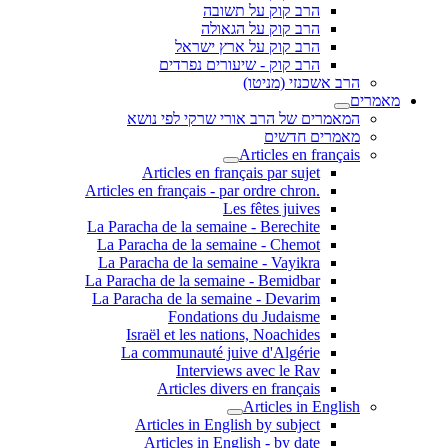
הרב קוק על תשובה
הרב קוק על הגאולה
הרב קוק על ארץ ישראל
הרב קוק - שיעורים נפרדים
הרב אשכנזי (מניטו)
מאמרים
המאמרים של הרב אורי שרקי לפי נושא
מאמרים חדשים
Articles en français
Articles en français par sujet
.Articles en français - par ordre chron
Les fêtes juives
La Paracha de la semaine - Berechite
La Paracha de la semaine - Chemot
La Paracha de la semaine - Vayikra
La Paracha de la semaine - Bemidbar
La Paracha de la semaine - Devarim
Fondations du Judaisme
Israël et les nations, Noachides
La communauté juive d'Algérie
Interviews avec le Rav
Articles divers en français
Articles in English
Articles in English by subject
Articles in English - by date