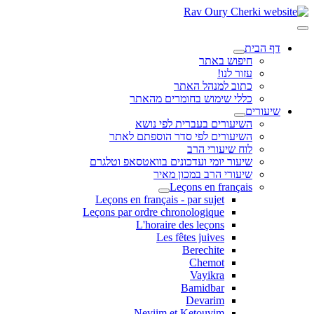
דף הבית
חיפוש באתר
עזור לנו!
כתוב למנהל האתר
כללי שימוש בחומרים מהאתר
שיעורים
השיעורים בעברית לפי נושא
השיעורים לפי סדר הוספתם לאתר
לוח שיעורי הרב
שיעור יומי ועדכונים בוואטסאפ וטלגרם
שיעורי הרב במכון מאיר
Leçons en français
Leçons en français - par sujet
Leçons par ordre chronologique
L'horaire des leçons
Les fêtes juives
Berechite
Chemot
Vayikra
Bamidbar
Devarim
Neviim et Ketouvim