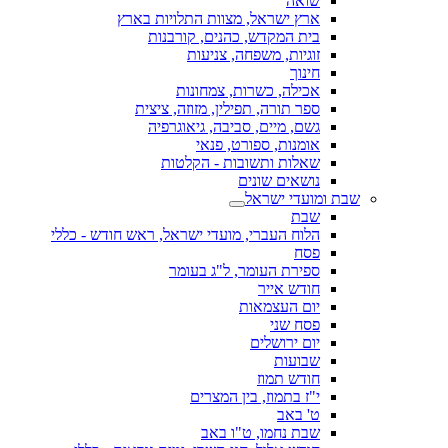
שואה
ארץ ישראל, מצוות התלויות בארץ
בית המקדש, כהנים, קורבנות
זוגיות, משפחה, צניעות
חינוך
אכילה, כשרות, צמחונות
ספר תורה, תפילין, מזוזה, ציצית
גשם, מיים, סביבה, גיאוגרפיה
אומנות, ספורט, פנאי
שאלות ותשובות - הקלטות
נושאים שונים
שבת ומועדי ישראל
שבת
הלוח העברי, מועדי ישראל, ראש חודש - כללי
פסח
ספירת העומר, ל"ג בעומר
חודש אייר
יום העצמאות
פסח שני
יום ירושלים
שבועות
חודש תמוז
י"ז בתמוז, בין המצרים
ט' באב
שבת נחמו, ט"ו באב