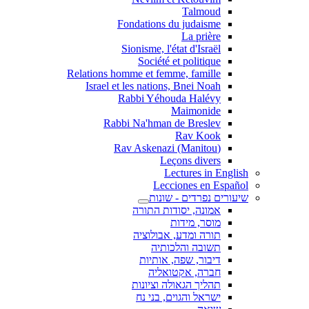
Talmoud
Fondations du judaisme
La prière
Sionisme, l'état d'Israël
Société et politique
Relations homme et femme, famille
Israel et les nations, Bnei Noah
Rabbi Yéhouda Halévy
Maimonide
Rabbi Na'hman de Breslev
Rav Kook
(Rav Askenazi (Manitou
Leçons divers
Lectures in English
Lecciones en Español
שיעורים נפרדים - שונות
אמונה, יסודות התורה
מוסר, מידות
תורה ומדע, אבולוציה
תשובה והלכותיה
דיבור, שפה, אותיות
חברה, אקטואליה
תהליך הגאולה וציונות
ישראל והגוים, בני נח