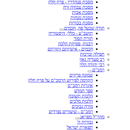
מסכת סנהדרין - פרק חלק
מסכת עבודה זרה
מסכת אבות
מסכת מנחות
מסכת בכורות
תורה שבעל פה, חכמים
תושב"ע - כללי, היסטוריה
תורת הסוד
רבנות, פסיקת הלכה
חכמים - אישיותם ותורתם
תפילה וברכות
רב סעדיה גאון
רבי יהודה הלוי
רמב"ם
שמונה פרקים
הקדמה לפירוש הרמב"ם על פרק חלק
איגרות רמב"ם
ספר המדע
הלכות תשובה
הלכות מלכים
מורה נבוכים
רמב"ם - שיעורים נפרדים
מהר"ל מפראג
גבורות ה'
תפארת ישראל