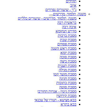
תהילים
איוב
נ"ך - שיעורים נפרדים
משנה, תלמוד, מדרשים
משנה, תלמוד, מדרשים - שיעורים כלליים
בראשית רבה
איכה רבה
מדרש תנחומא
מסכת ברכות
מסכת שבת
מסכת פסחים
מסכת ראש השנה
מסכת יומא
מסכת סוכה
מסכת ביצה
מסכת תענית
מסכת מגילה
מסכת מועד קטן
מסכת חגיגה
מסכת כתובות
מסכת סוטה
מסכת גיטין - אגדות החורבן
מסכת קידושין
בבא מציעא - תנורו של עכנאי
בבא בתרא