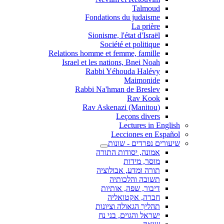
Talmoud
Fondations du judaisme
La prière
Sionisme, l'état d'Israël
Société et politique
Relations homme et femme, famille
Israel et les nations, Bnei Noah
Rabbi Yéhouda Halévy
Maimonide
Rabbi Na'hman de Breslev
Rav Kook
(Rav Askenazi (Manitou
Leçons divers
Lectures in English
Lecciones en Español
שיעורים נפרדים - שונות
אמונה, יסודות התורה
מוסר, מידות
תורה ומדע, אבולוציה
תשובה והלכותיה
דיבור, שפה, אותיות
חברה, אקטואליה
תהליך הגאולה וציונות
ישראל והגוים, בני נח