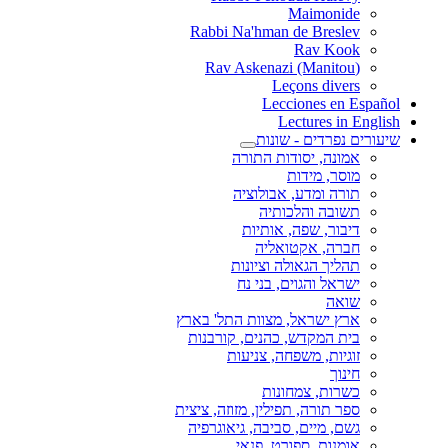
Maimonide
Rabbi Na'hman de Breslev
Rav Kook
(Rav Askenazi (Manitou
Leçons divers
Lecciones en Español
Lectures in English
שיעורים נפרדים - שונות
אמונה, יסודות התורה
מוסר, מידות
תורה ומדע, אבולוציה
תשובה והלכותיה
דיבור, שפה, אותיות
חברה, אקטואליה
תהליך הגאולה וציונות
ישראל והגוים, בני נח
שואה
ארץ ישראל, מצוות התל' בארץ
בית המקדש, כהנים, קורבנות
זוגיות, משפחה, צניעות
חינוך
כשרות, צמחונות
ספר תורה, תפילין, מזוזה, ציצית
גשם, מיים, סביבה, גיאוגרפיה
אומנות, ספורט, פנאי