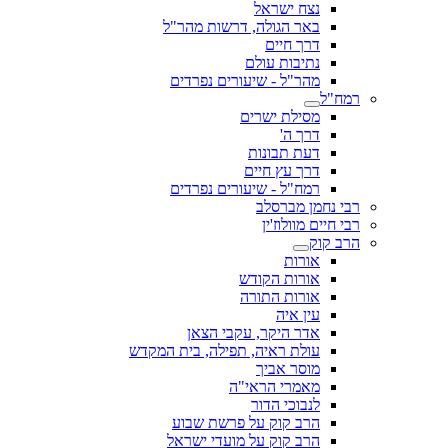
נצח ישראל
באר הגולה, דרשות מהר"ל
דרך חיים
נתיבות עולם
מהר"ל - שיעורים נפרדים
רמח"ל
מסילת ישרים
דרך ה'
דעת תבונות
דרך עץ חיים
רמח"ל - שיעורים נפרדים
רבי נחמן מברסלב
רבי חיים מוולוז'ין
הרב קוק
אורות
אורות הקודש
אורות התורה
עין איה
אדר היקר, עקבי הצאן
עולת ראיה, תפילה, בית המקדש
מוסר אביך
מאמרי הראי"ה
לנבוכי הדור
הרב קוק על פרשת שבוע
הרב קוק על מועדי ישראל