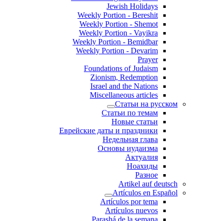
Jewish Holidays
Weekly Portion - Bereshit
Weekly Portion - Shemot
Weekly Portion - Vayikra
Weekly Portion - Bemidbar
Weekly Portion - Devarim
Prayer
Foundations of Judaism
Zionism, Redemption
Israel and the Nations
Miscellaneous articles
Статьи на русском
Статьи по темам
Новые статьи
Еврейские даты и праздники
Недельная глава
Основы иудаизма
Актуалия
Ноахиды
Разное
Artikel auf deutsch
Artículos en Español
Artículos por tema
Artículos nuevos
Parashá de la semana