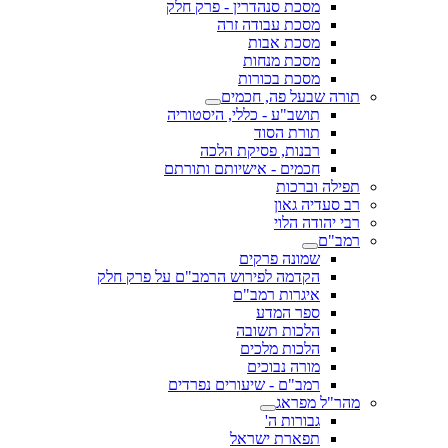
מסכת סנהדרין - פרק חלק
מסכת עבודה זרה
מסכת אבות
מסכת מנחות
מסכת בכורות
תורה שבעל פה, חכמים
תושב"ע - כללי, היסטוריה
תורת הסוד
רבנות, פסיקת הלכה
חכמים - אישיותם ותורתם
תפילה וברכות
רב סעדיה גאון
רבי יהודה הלוי
רמב"ם
שמונה פרקים
הקדמה לפירוש הרמב"ם על פרק חלק
איגרות רמב"ם
ספר המדע
הלכות תשובה
הלכות מלכים
מורה נבוכים
רמב"ם - שיעורים נפרדים
מהר"ל מפראג
גבורות ה'
תפארת ישראל