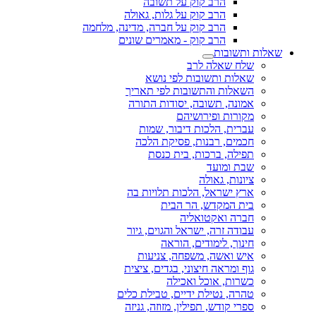
הרב קוק על תשובה
הרב קוק על גלות, גאולה
הרב קוק על חברה, מדינה, מלחמה
הרב קוק - מאמרים שונים
שאלות ותשובות
שלח שאלה לרב
שאלות ותשובות לפי נושא
השאלות והתשובות לפי תאריך
אמונה, תשובה, יסודות התורה
מקורות ופירושיהם
עברית, הלכות דיבור, שמות
חכמים, רבנות, פסיקת הלכה
תפילה, ברכות, בית כנסת
שבת ומועד
ציונות, גאולה
ארץ ישראל, הלכות תלויות בה
בית המקדש, הר הבית
חברה ואקטואליה
עבודה זרה, ישראל והגוים, גיור
חינוך, לימודים, הוראה
איש ואשה, משפחה, צניעות
גוף ומראה חיצוני, בגדים, ציצית
כשרות, אוכל ואכילה
טהרה, נטילת ידיים, טבילת כלים
ספרי קודש, תפילין, מזוזה, גניזה