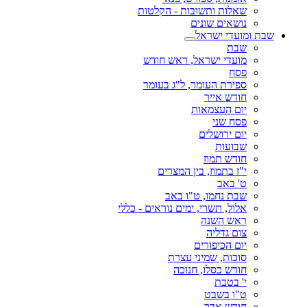
שאלות ותשובות - הקלטות
נושאים שונים
שבת ומועדי ישראל
שבת
מועדי ישראל, ראש חודש
פסח
ספירת העומר, ל"ג בעומר
חודש אייר
יום העצמאות
פסח שני
יום ירושלים
שבועות
חודש תמוז
י"ז בתמוז, בין המצרים
ט' באב
שבת נחמו, ט"ו באב
אלול, תשרי, ימים נוראים - כללי
ראש השנה
צום גדליה
יום הכיפורים
סוכות, שמיני עצרת
חודש כסלו, חנוכה
י' בטבת
ט"ו בשבט
חודש אדר