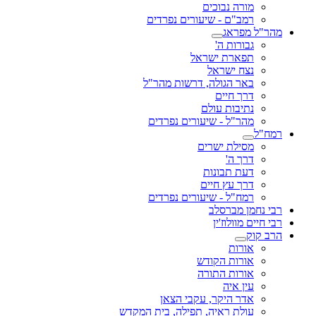
מורה נבוכים
רמב"ם - שיעורים נפרדים
מהר"ל מפראג
גבורות ה'
תפארת ישראל
נצח ישראל
באר הגולה, דרשות מהר"ל
דרך חיים
נתיבות עולם
מהר"ל - שיעורים נפרדים
רמח"ל
מסילת ישרים
דרך ה'
דעת תבונות
דרך עץ חיים
רמח"ל - שיעורים נפרדים
רבי נחמן מברסלב
רבי חיים מוולוז'ין
הרב קוק
אורות
אורות הקודש
אורות התורה
עין איה
אדר היקר, עקבי הצאן
עולת ראיה, תפילה, בית המקדש