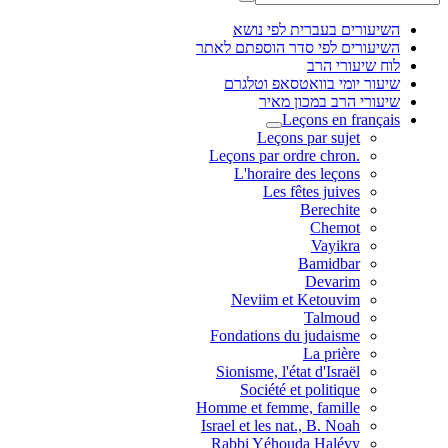
השיעורים בעברית לפי נושא
השיעורים לפי סדר הוספתם לאתר
לוח שיעורי הרב
שיעור יומי בוואטסאפ וטלגרם
שיעורי הרב במכון מאיר
Leçons en français
Leçons par sujet
.Leçons par ordre chron
L'horaire des leçons
Les fêtes juives
Berechite
Chemot
Vayikra
Bamidbar
Devarim
Neviim et Ketouvim
Talmoud
Fondations du judaisme
La prière
Sionisme, l'état d'Israël
Société et politique
Homme et femme, famille
Israel et les nat., B. Noah
Rabbi Yéhouda Halévy