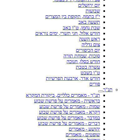
יום ירושלים
שבועות
י"ז בתמוז, תקופת בין המצרים
תשעה באב
שבת נחמו, ט"ו באב
חודש אלול, חגי תשרי, ימים נוראים
ראש השנה
צום גדליה
יום הכיפורים
סוכות, שמחת תורה
חודש כסלו, חנוכה
עשרה בטבת
ט"ו בשבט
חודש אדר, ארבעת הפרשיות
פורים
תנ"ך
תנ"ך - מאמרים כלליים, ביקורת המקרא
בראשית - מאמרים על פרשת שבוע
שמות - מאמרים על פרשת שבוע
ויקרא - מאמרים על פרשת שבוע
במדבר - מאמרים על פרשת שבוע
דברים - מאמרים על פרשת שבוע
יהושע - מאמרים
שופטים - מאמרים