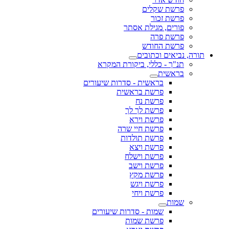
פרשת שקלים
פרשת זכור
פורים, מגילת אסתר
פרשת פרה
פרשת החודש
תורה, נביאים וכתובים
תנ"ך - כללי, ביקורת המקרא
בראשית
בראשית - סדרות שיעורים
פרשת בראשית
פרשת נח
פרשת לך לך
פרשת וירא
פרשת חיי שרה
פרשת תולדות
פרשת ויצא
פרשת וישלח
פרשת וישב
פרשת מקץ
פרשת ויגש
פרשת ויחי
שמות
שמות - סדרות שיעורים
פרשת שמות