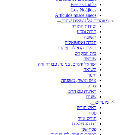
Fiestas Judías
Los Noájidas
Artículos misceláneos
מאמרים על נושאים שונים
יסודות התורה
תורה ומדע
תשובה
חברה ואקטואליה
תהליך הגאולה, ציונות
בית המקדש
שמיטה
ישראל והגוים, בני נח, עבודה זרה
השואה
חינוך
איש ואשה, משפחה
צחוק
ראינות עם הרב
שונות
מועדים
ראש חודש
פסח
חודש אייר
יום העצמאות
פסח שני
ספירת העומר, ל"ג בעומר