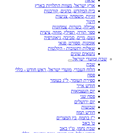
שואה
ארץ ישראל, מצוות התלויות בארץ
בית המקדש, כהנים, קורבנות
זוגיות, משפחה, צניעות
חינוך
אכילה, כשרות, צמחונות
ספר תורה, תפילין, מזוזה, ציצית
גשם, מיים, סביבה, גיאוגרפיה
אומנות, ספורט, פנאי
שאלות ותשובות - הקלטות
נושאים שונים
שבת ומועדי ישראל
שבת
הלוח העברי, מועדי ישראל, ראש חודש - כללי
פסח
ספירת העומר, ל"ג בעומר
חודש אייר
יום העצמאות
פסח שני
יום ירושלים
שבועות
חודש תמוז
י"ז בתמוז, בין המצרים
ט' באב
שבת נחמו, ט"ו באב