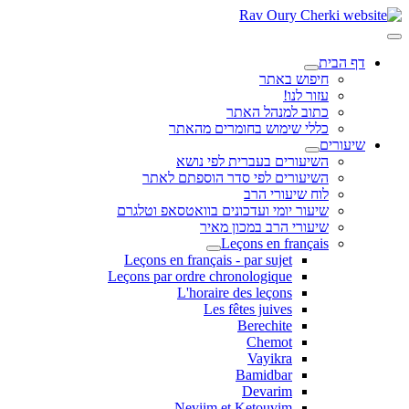
דף הבית
חיפוש באתר
עזור לנו!
כתוב למנהל האתר
כללי שימוש בחומרים מהאתר
שיעורים
השיעורים בעברית לפי נושא
השיעורים לפי סדר הוספתם לאתר
לוח שיעורי הרב
שיעור יומי ועדכונים בוואטסאפ וטלגרם
שיעורי הרב במכון מאיר
Leçons en français
Leçons en français - par sujet
Leçons par ordre chronologique
L'horaire des leçons
Les fêtes juives
Berechite
Chemot
Vayikra
Bamidbar
Devarim
Neviim et Ketouvim