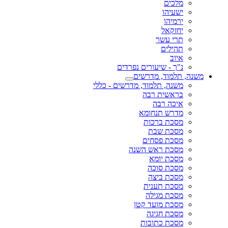
מלכים
ישעיהו
ירמיהו
יחזקאל
תרי עשר
תהילים
איוב
נ"ך - שיעורים נפרדים
משנה, תלמוד, מדרשים
משנה, תלמוד, מדרשים - כללי
בראשית רבה
איכה רבה
מדרש תנחומא
מסכת ברכות
מסכת שבת
מסכת פסחים
מסכת ראש השנה
מסכת יומא
מסכת סוכה
מסכת ביצה
מסכת תענית
מסכת מגילה
מסכת מועד קטן
מסכת חגיגה
מסכת כתובות