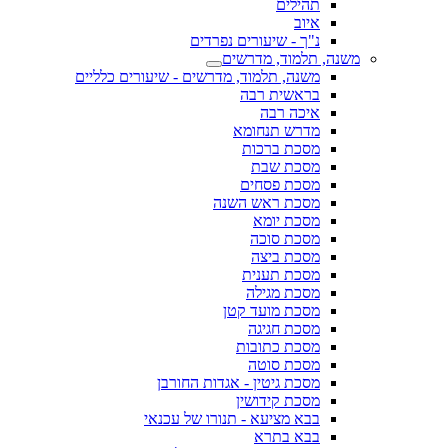
תהילים
איוב
נ"ך - שיעורים נפרדים
משנה, תלמוד, מדרשים
משנה, תלמוד, מדרשים - שיעורים כלליים
בראשית רבה
איכה רבה
מדרש תנחומא
מסכת ברכות
מסכת שבת
מסכת פסחים
מסכת ראש השנה
מסכת יומא
מסכת סוכה
מסכת ביצה
מסכת תענית
מסכת מגילה
מסכת מועד קטן
מסכת חגיגה
מסכת כתובות
מסכת סוטה
מסכת גיטין - אגדות החורבן
מסכת קידושין
בבא מציעא - תנורו של עכנאי
בבא בתרא