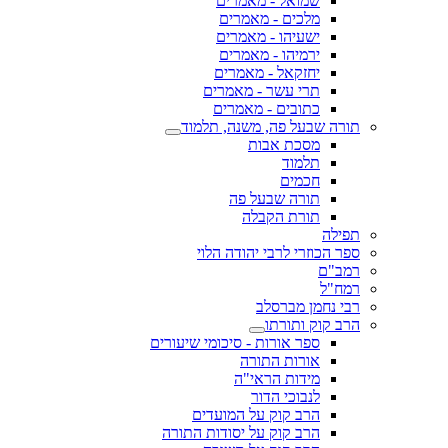
שמואל - מאמרים
מלכים - מאמרים
ישעיהו - מאמרים
ירמיהו - מאמרים
יחזקאל - מאמרים
תרי עשר - מאמרים
כתובים - מאמרים
תורה שבעל פה, משנה, תלמוד
מסכת אבות
תלמוד
חכמים
תורה שבעל פה
תורת הקבלה
תפילה
ספר הכוזרי לרבי יהודה הלוי
רמב"ם
רמח"ל
רבי נחמן מברסלב
הרב קוק ותורתו
ספר אורות - סיכומי שיעורים
אורות התורה
מידות הראי"ה
לנבוכי הדור
הרב קוק על המועדים
הרב קוק על יסודות התורה