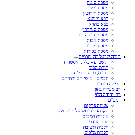
מסכת סוטה
מסכת גיטין
מסכת קידושין
בבא מציעא
בבא בתרא
מסכת סנהדרין
מסכת עבודה זרה
מסכת אבות
מסכת מנחות
מסכת בכורות
תורה שבעל פה, חכמים
תושב"ע - כללי, היסטוריה
תורת הסוד
רבנות, פסיקת הלכה
חכמים - אישיותם ותורתם
תפילה וברכות
רב סעדיה גאון
רבי יהודה הלוי
רמב"ם
שמונה פרקים
הקדמה לפירוש על פרק חלק
איגרות רמב"ם
ספר המדע
הלכות תשובה
הלכות מלכים