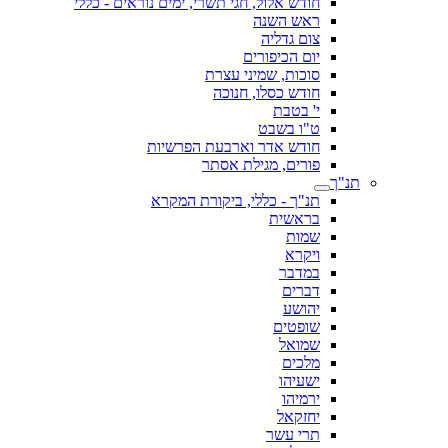
חודש אלול, חגי תשרי, ימים נוראים - כללי
ראש השנה
צום גדליה
יום הכיפורים
סוכות, שמיני עצרת
חודש כסלו, חנוכה
י' בטבת
ט"ו בשבט
חודש אדר וארבעת הפרשיות
פורים, מגילת אסתר
תנ"ך
תנ"ך - כללי, ביקורת המקרא
בראשית
שמות
ויקרא
במדבר
דברים
יהושע
שופטים
שמואל
מלכים
ישעיהו
ירמיהו
יחזקאל
תרי עשר