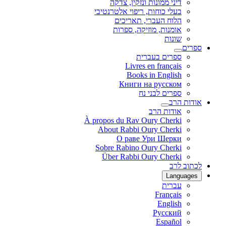
דיני ממונות ונזקין, צדקה
בעלי כוחות, ריפוי אלטרנטיבי
הלוח העברי, תאריכים
אומנות, מוזיקה, ספרות
שונות
ספרים
ספרים בעברית
Livres en français
Books in English
Книги на русском
ספרים לבני נח
אודות הרב
אודות הרב
À propos du Rav Oury Cherki
About Rabbi Oury Cherki
О раве Ури Шерки
Sobre Rabino Oury Cherki
Über Rabbi Oury Cherki
לכתוב לרב
Languages
עברית
Français
English
Русский
Español