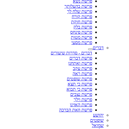
פרשת נשא
פרשת בהעלותך
פרשת שלח לך
פרשת קורח
פרשת חוקת
פרשת בלק
פרשת פינחס
פרשת מטות
פרשת מסעי
דברים
דברים - סדרות שיעורים
פרשת דברים
פרשת ואתחנן
פרשת עקב
פרשת ראה
פרשת שופטים
פרשת כי תצא
פרשת כי תבוא
פרשת נצבים
פרשת וילך
פרשת האזינו
פרשת וזאת הברכה
יהושע
שופטים
שמואל