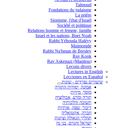
Talmoud
Fondations du judaisme
La prière
Sionisme, l'état d'Israël
Société et politique
Relations homme et femme, famille
Israel et les nations, Bnei Noah
Rabbi Yéhouda Halévy
Maimonide
Rabbi Na'hman de Breslev
Rav Kook
(Rav Askenazi (Manitou
Leçons divers
Lectures in English
Lecciones en Español
שיעורים נפרדים - שונות
אמונה, יסודות התורה
מוסר, מידות
תורה ומדע, אבולוציה
תשובה והלכותיה
דיבור, שפה, אותיות
חברה, אקטואליה
תהליך הגאולה וציונות
ישראל והגוים, בני נח