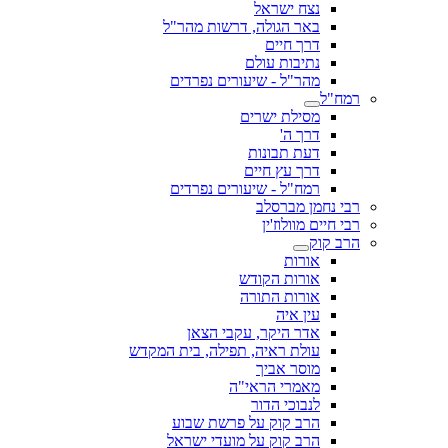
נצח ישראל
באר הגולה, דרשות מהר"ל
דרך חיים
נתיבות עולם
מהר"ל - שיעורים נפרדים
רמח"ל
מסילת ישרים
דרך ה'
דעת תבונות
דרך עץ חיים
רמח"ל - שיעורים נפרדים
רבי נחמן מברסלב
רבי חיים מוולוז'ין
הרב קוק
אורות
אורות הקודש
אורות התורה
עין איה
אדר היקר, עקבי הצאן
עולת ראיה, תפילה, בית המקדש
מוסר אביך
מאמרי הראי"ה
לנבוכי הדור
הרב קוק על פרשת שבוע
הרב קוק על מועדי ישראל