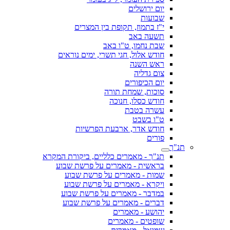
יום ירושלים
שבועות
י"ז בתמוז, תקופת בין המצרים
תשעה באב
שבת נחמו, ט"ו באב
חודש אלול, חגי תשרי, ימים נוראים
ראש השנה
צום גדליה
יום הכיפורים
סוכות, שמחת תורה
חודש כסלו, חנוכה
עשרה בטבת
ט"ו בשבט
חודש אדר, ארבעת הפרשיות
פורים
תנ"ך
תנ"ך - מאמרים כלליים, ביקורת המקרא
בראשית - מאמרים על פרשת שבוע
שמות - מאמרים על פרשת שבוע
ויקרא - מאמרים על פרשת שבוע
במדבר - מאמרים על פרשת שבוע
דברים - מאמרים על פרשת שבוע
יהושע - מאמרים
שופטים - מאמרים