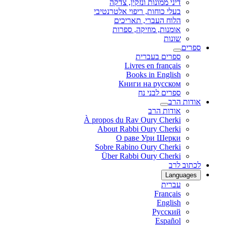
דיני ממונות ונזקין, צדקה
בעלי כוחות, ריפוי אלטרנטיבי
הלוח העברי, תאריכים
אומנות, מוזיקה, ספרות
שונות
ספרים
ספרים בעברית
Livres en français
Books in English
Книги на русском
ספרים לבני נח
אודות הרב
אודות הרב
À propos du Rav Oury Cherki
About Rabbi Oury Cherki
О раве Ури Шерки
Sobre Rabino Oury Cherki
Über Rabbi Oury Cherki
לכתוב לרב
Languages
עברית
Français
English
Русский
Español