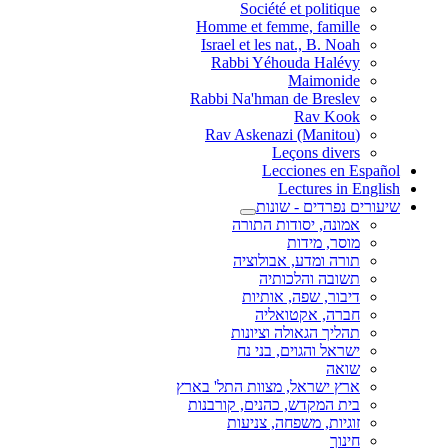
Société et politique
Homme et femme, famille
Israel et les nat., B. Noah
Rabbi Yéhouda Halévy
Maimonide
Rabbi Na'hman de Breslev
Rav Kook
(Rav Askenazi (Manitou
Leçons divers
Lecciones en Español
Lectures in English
שיעורים נפרדים - שונות
אמונה, יסודות התורה
מוסר, מידות
תורה ומדע, אבולוציה
תשובה והלכותיה
דיבור, שפה, אותיות
חברה, אקטואליה
תהליך הגאולה וציונות
ישראל והגוים, בני נח
שואה
ארץ ישראל, מצוות התל' בארץ
בית המקדש, כהנים, קורבנות
זוגיות, משפחה, צניעות
חינוך