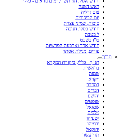
חודש אלול, חגי תשרי, ימים נוראים - כללי
ראש השנה
צום גדליה
יום הכיפורים
סוכות, שמיני עצרת
חודש כסלו, חנוכה
י' בטבת
ט"ו בשבט
חודש אדר וארבעת הפרשיות
פורים, מגילת אסתר
תנ"ך
תנ"ך - כללי, ביקורת המקרא
בראשית
שמות
ויקרא
במדבר
דברים
יהושע
שופטים
שמואל
מלכים
ישעיהו
ירמיהו
יחזקאל
תרי עשר