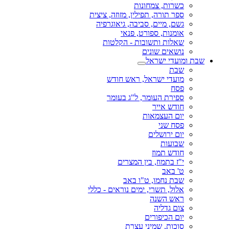
כשרות, צמחונות
ספר תורה, תפילין, מזוזה, ציצית
גשם, מיים, סביבה, גיאוגרפיה
אומנות, ספורט, פנאי
שאלות ותשובות - הקלטות
נושאים שונים
שבת ומועדי ישראל
שבת
מועדי ישראל, ראש חודש
פסח
ספירת העומר, ל"ג בעומר
חודש אייר
יום העצמאות
פסח שני
יום ירושלים
שבועות
חודש תמוז
י"ז בתמוז, בין המצרים
ט' באב
שבת נחמו, ט"ו באב
אלול, תשרי, ימים נוראים - כללי
ראש השנה
צום גדליה
יום הכיפורים
סוכות, שמיני עצרת