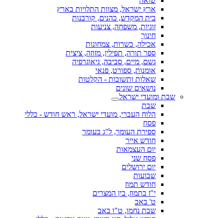
שואה
ארץ ישראל, מצוות התלויות בארץ
בית המקדש, כהנים, קורבנות
זוגיות, משפחה, צניעות
חינוך
אכילה, כשרות, צמחונות
ספר תורה, תפילין, מזוזה, ציצית
גשם, מיים, סביבה, גיאוגרפיה
אומנות, ספורט, פנאי
שאלות ותשובות - הקלטות
נושאים שונים
שבת ומועדי ישראל
שבת
הלוח העברי, מועדי ישראל, ראש חודש - כללי
פסח
ספירת העומר, ל"ג בעומר
חודש אייר
יום העצמאות
פסח שני
יום ירושלים
שבועות
חודש תמוז
י"ז בתמוז, בין המצרים
ט' באב
שבת נחמו, ט"ו באב