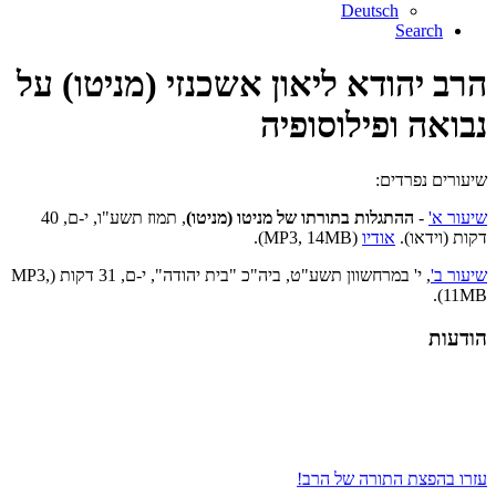
Deutsch
Search
הרב יהודא ליאון אשכנזי (מניטו) על
נבואה ופילוסופיה
שיעורים נפרדים:
שיעור א'
-
ההתגלות בתורתו של מניטו (מניטו)
,
תמוז תשע"ו, י-ם, 40
דקות (וידאו).
אודיו
(MP3, 14MB).
שיעור ב'
, י' במרחשוון תשע"ט, ביה"כ "בית יהודה", י-ם, 31 דקות (MP3,
11MB).
הודעות
עזרו בהפצת התורה של הרב!