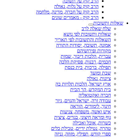
הרב קוק על תשובה
הרב קוק על גלות, גאולה
הרב קוק על חברה, מדינה, מלחמה
הרב קוק - מאמרים שונים
שאלות ותשובות
שלח שאלה לרב
שאלות ותשובות לפי נושא
השאלות והתשובות לפי תאריך
אמונה, תשובה, יסודות התורה
מקורות ופירושיהם
עברית, הלכות דיבור, שמות
חכמים, רבנות, פסיקת הלכה
תפילה, ברכות, בית כנסת
שבת ומועד
ציונות, גאולה
ארץ ישראל, הלכות תלויות בה
בית המקדש, הר הבית
חברה ואקטואליה
עבודה זרה, ישראל והגוים, גיור
חינוך, לימודים, הוראה
איש ואשה, משפחה, צניעות
גוף ומראה חיצוני, בגדים, ציצית
כשרות, אוכל ואכילה
טהרה, נטילת ידיים, טבילת כלים
ספרי קודש, תפילין, מזוזה, גניזה