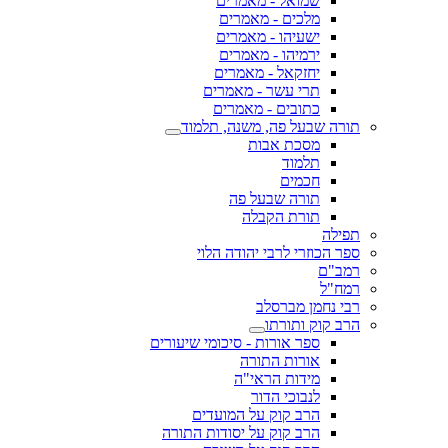
שמואל - מאמרים
מלכים - מאמרים
ישעיהו - מאמרים
ירמיהו - מאמרים
יחזקאל - מאמרים
תרי עשר - מאמרים
כתובים - מאמרים
תורה שבעל פה, משנה, תלמוד
מסכת אבות
תלמוד
חכמים
תורה שבעל פה
תורת הקבלה
תפילה
ספר הכוזרי לרבי יהודה הלוי
רמב"ם
רמח"ל
רבי נחמן מברסלב
הרב קוק ותורתו
ספר אורות - סיכומי שיעורים
אורות התורה
מידות הראי"ה
לנבוכי הדור
הרב קוק על המועדים
הרב קוק על יסודות התורה