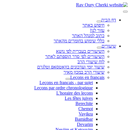
דף הבית
חיפוש באתר
עזור לנו!
כתוב למנהל האתר
כללי שימוש בחומרים מהאתר
שיעורים
השיעורים בעברית לפי נושא
השיעורים לפי סדר הוספתם לאתר
לוח שיעורי הרב
שיעור יומי ועדכונים בוואטסאפ וטלגרם
שיעורי הרב במכון מאיר
Leçons en français
Leçons en français - par sujet
Leçons par ordre chronologique
L'horaire des leçons
Les fêtes juives
Berechite
Chemot
Vayikra
Bamidbar
Devarim
Neviim et Ketouvim