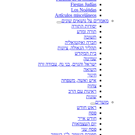
Fiestas Judías
Los Noájidas
Artículos misceláneos
מאמרים על נושאים שונים
יסודות התורה
תורה ומדע
תשובה
חברה ואקטואליה
תהליך הגאולה, ציונות
בית המקדש
שמיטה
ישראל והגוים, בני נח, עבודה זרה
השואה
חינוך
איש ואשה, משפחה
צחוק
ראינות עם הרב
שונות
מועדים
ראש חודש
פסח
חודש אייר
יום העצמאות
פסח שני
ספירת העומר, ל"ג בעומר