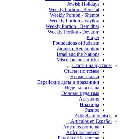
Jewish Holidays
Weekly Portion - Bereshit
Weekly Portion - Shemot
Weekly Portion - Vayikra
Weekly Portion - Bemidbar
Weekly Portion - Devarim
Prayer
Foundations of Judaism
Zionism, Redemption
Israel and the Nations
Miscellaneous articles
Статьи на русском
Статьи по темам
Новые статьи
Еврейские даты и праздники
Недельная глава
Основы иудаизма
Актуалия
Ноахиды
Разное
Artikel auf deutsch
Artículos en Español
Artículos por tema
Artículos nuevos
Parashá de la semana