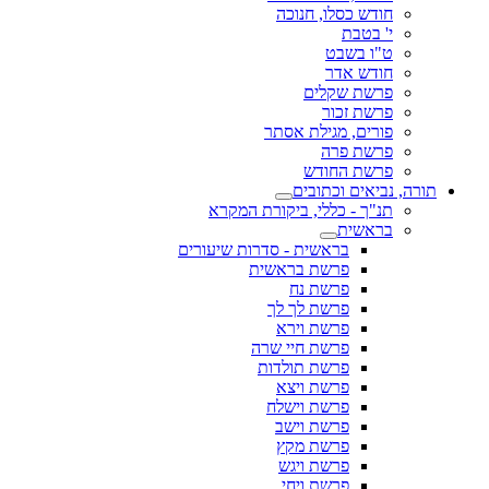
חודש כסלו, חנוכה
י' בטבת
ט"ו בשבט
חודש אדר
פרשת שקלים
פרשת זכור
פורים, מגילת אסתר
פרשת פרה
פרשת החודש
תורה, נביאים וכתובים
תנ"ך - כללי, ביקורת המקרא
בראשית
בראשית - סדרות שיעורים
פרשת בראשית
פרשת נח
פרשת לך לך
פרשת וירא
פרשת חיי שרה
פרשת תולדות
פרשת ויצא
פרשת וישלח
פרשת וישב
פרשת מקץ
פרשת ויגש
פרשת ויחי