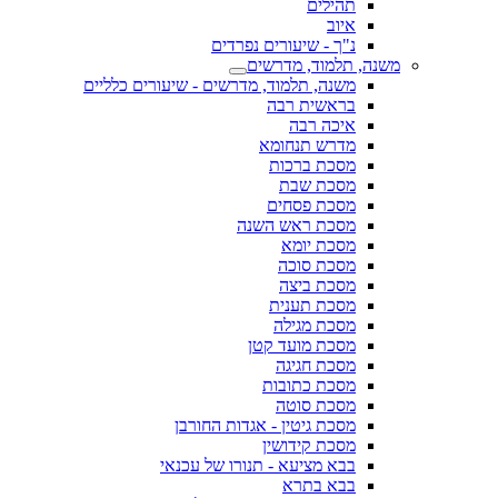
תהילים
איוב
נ"ך - שיעורים נפרדים
משנה, תלמוד, מדרשים
משנה, תלמוד, מדרשים - שיעורים כלליים
בראשית רבה
איכה רבה
מדרש תנחומא
מסכת ברכות
מסכת שבת
מסכת פסחים
מסכת ראש השנה
מסכת יומא
מסכת סוכה
מסכת ביצה
מסכת תענית
מסכת מגילה
מסכת מועד קטן
מסכת חגיגה
מסכת כתובות
מסכת סוטה
מסכת גיטין - אגדות החורבן
מסכת קידושין
בבא מציעא - תנורו של עכנאי
בבא בתרא