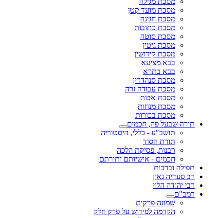
מסכת מגילה
מסכת מועד קטן
מסכת חגיגה
מסכת כתובות
מסכת סוטה
מסכת גיטין
מסכת קידושין
בבא מציעא
בבא בתרא
מסכת סנהדרין
מסכת עבודה זרה
מסכת אבות
מסכת מנחות
מסכת בכורות
תורה שבעל פה, חכמים
תושב"ע - כללי, היסטוריה
תורת הסוד
רבנות, פסיקת הלכה
חכמים - אישיותם ותורתם
תפילה וברכות
רב סעדיה גאון
רבי יהודה הלוי
רמב"ם
שמונה פרקים
הקדמה לפירוש על פרק חלק