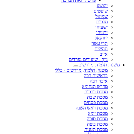
פרשת וזאת הברכה
יהושע
שופטים
שמואל
מלכים
ישעיהו
ירמיהו
יחזקאל
תרי עשר
תהילים
איוב
נ"ך - שיעורים נפרדים
משנה, תלמוד, מדרשים
משנה, תלמוד, מדרשים - כללי
בראשית רבה
איכה רבה
מדרש תנחומא
מסכת ברכות
מסכת שבת
מסכת פסחים
מסכת ראש השנה
מסכת יומא
מסכת סוכה
מסכת ביצה
מסכת תענית