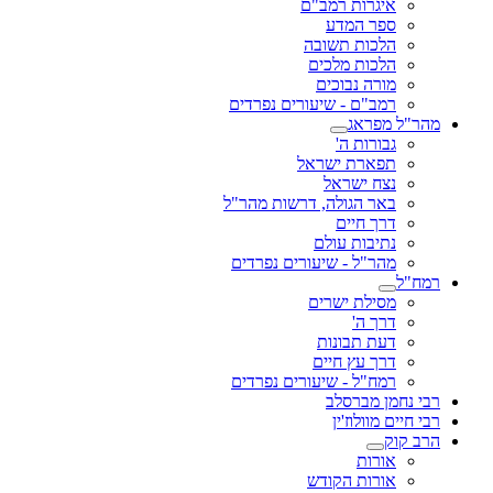
איגרות רמב"ם
ספר המדע
הלכות תשובה
הלכות מלכים
מורה נבוכים
רמב"ם - שיעורים נפרדים
מהר"ל מפראג
גבורות ה'
תפארת ישראל
נצח ישראל
באר הגולה, דרשות מהר"ל
דרך חיים
נתיבות עולם
מהר"ל - שיעורים נפרדים
רמח"ל
מסילת ישרים
דרך ה'
דעת תבונות
דרך עץ חיים
רמח"ל - שיעורים נפרדים
רבי נחמן מברסלב
רבי חיים מוולוז'ין
הרב קוק
אורות
אורות הקודש