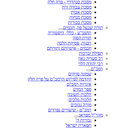
מסכת סנהדרין - פרק חלק
מסכת עבודה זרה
מסכת אבות
מסכת מנחות
מסכת בכורות
תורה שבעל פה, חכמים
תושב"ע - כללי, היסטוריה
תורת הסוד
רבנות, פסיקת הלכה
חכמים - אישיותם ותורתם
תפילה וברכות
רב סעדיה גאון
רבי יהודה הלוי
רמב"ם
שמונה פרקים
הקדמה לפירוש הרמב"ם על פרק חלק
איגרות רמב"ם
ספר המדע
הלכות תשובה
הלכות מלכים
מורה נבוכים
רמב"ם - שיעורים נפרדים
מהר"ל מפראג
גבורות ה'
תפארת ישראל