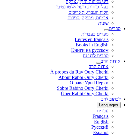
דיני ממונות ונזקין, צדקה
בעלי כוחות, ריפוי אלטרנטיבי
הלוח העברי, תאריכים
אומנות, מוזיקה, ספרות
שונות
ספרים
ספרים בעברית
Livres en français
Books in English
Книги на русском
ספרים לבני נח
אודות הרב
אודות הרב
À propos du Rav Oury Cherki
About Rabbi Oury Cherki
О раве Ури Шерки
Sobre Rabino Oury Cherki
Über Rabbi Oury Cherki
לכתוב לרב
Languages
עברית
Français
English
Русский
Español