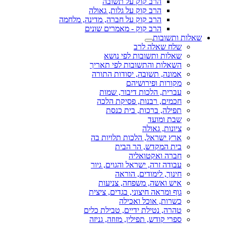
הרב קוק על תשובה
הרב קוק על גלות, גאולה
הרב קוק על חברה, מדינה, מלחמה
הרב קוק - מאמרים שונים
שאלות ותשובות
שלח שאלה לרב
שאלות ותשובות לפי נושא
השאלות והתשובות לפי תאריך
אמונה, תשובה, יסודות התורה
מקורות ופירושיהם
עברית, הלכות דיבור, שמות
חכמים, רבנות, פסיקת הלכה
תפילה, ברכות, בית כנסת
שבת ומועד
ציונות, גאולה
ארץ ישראל, הלכות תלויות בה
בית המקדש, הר הבית
חברה ואקטואליה
עבודה זרה, ישראל והגוים, גיור
חינוך, לימודים, הוראה
איש ואשה, משפחה, צניעות
גוף ומראה חיצוני, בגדים, ציצית
כשרות, אוכל ואכילה
טהרה, נטילת ידיים, טבילת כלים
ספרי קודש, תפילין, מזוזה, גניזה