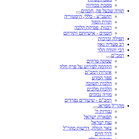
מסכת בכורות
תורה שבעל פה, חכמים
תושב"ע - כללי, היסטוריה
תורת הסוד
רבנות, פסיקת הלכה
חכמים - אישיותם ותורתם
תפילה וברכות
רב סעדיה גאון
רבי יהודה הלוי
רמב"ם
שמונה פרקים
הקדמה לפירוש על פרק חלק
איגרות רמב"ם
ספר המדע
הלכות תשובה
הלכות מלכים
מורה נבוכים
רמב"ם - שיעורים נפרדים
מהר"ל מפראג
גבורות ה'
תפארת ישראל
נצח ישראל
באר הגולה, דרשות מהר"ל
דרך חיים