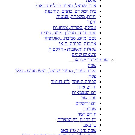
שואה
ארץ ישראל, מצוות התלויות בארץ
בית המקדש, כהנים, קורבנות
זוגיות, משפחה, צניעות
חינוך
אכילה, כשרות, צמחונות
ספר תורה, תפילין, מזוזה, ציצית
גשם, מיים, סביבה, גיאוגרפיה
אומנות, ספורט, פנאי
שאלות ותשובות - הקלטות
נושאים שונים
שבת ומועדי ישראל
שבת
הלוח העברי, מועדי ישראל, ראש חודש - כללי
פסח
ספירת העומר, ל"ג בעומר
חודש אייר
יום העצמאות
פסח שני
יום ירושלים
שבועות
חודש תמוז
י"ז בתמוז, בין המצרים
ט' באב
שבת נחמו, ט"ו באב