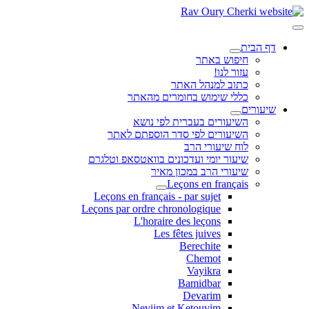
דף הבית
חיפוש באתר
עזור לנו!
כתוב למנהל האתר
כללי שימוש בחומרים מהאתר
שיעורים
השיעורים בעברית לפי נושא
השיעורים לפי סדר הוספתם לאתר
לוח שיעורי הרב
שיעור יומי ועדכונים בוואטסאפ וטלגרם
שיעורי הרב במכון מאיר
Leçons en français
Leçons en français - par sujet
Leçons par ordre chronologique
L'horaire des leçons
Les fêtes juives
Berechite
Chemot
Vayikra
Bamidbar
Devarim
Neviim et Ketouvim