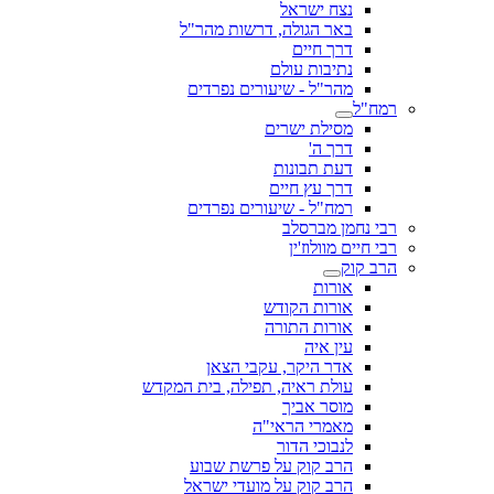
נצח ישראל
באר הגולה, דרשות מהר"ל
דרך חיים
נתיבות עולם
מהר"ל - שיעורים נפרדים
רמח"ל
מסילת ישרים
דרך ה'
דעת תבונות
דרך עץ חיים
רמח"ל - שיעורים נפרדים
רבי נחמן מברסלב
רבי חיים מוולוז'ין
הרב קוק
אורות
אורות הקודש
אורות התורה
עין איה
אדר היקר, עקבי הצאן
עולת ראיה, תפילה, בית המקדש
מוסר אביך
מאמרי הראי"ה
לנבוכי הדור
הרב קוק על פרשת שבוע
הרב קוק על מועדי ישראל