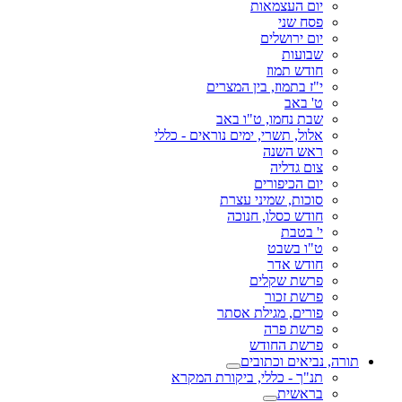
יום העצמאות
פסח שני
יום ירושלים
שבועות
חודש תמוז
י"ז בתמוז, בין המצרים
ט' באב
שבת נחמו, ט"ו באב
אלול, תשרי, ימים נוראים - כללי
ראש השנה
צום גדליה
יום הכיפורים
סוכות, שמיני עצרת
חודש כסלו, חנוכה
י' בטבת
ט"ו בשבט
חודש אדר
פרשת שקלים
פרשת זכור
פורים, מגילת אסתר
פרשת פרה
פרשת החודש
תורה, נביאים וכתובים
תנ"ך - כללי, ביקורת המקרא
בראשית