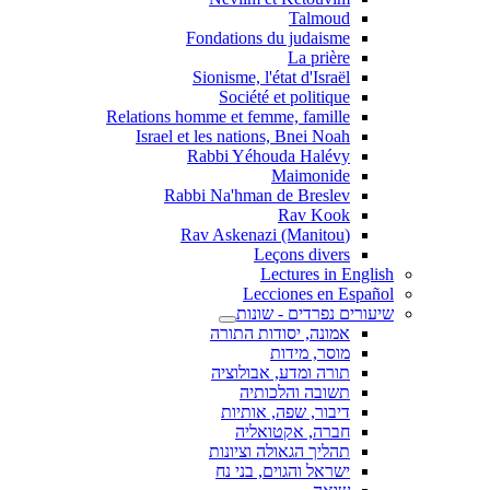
Talmoud
Fondations du judaisme
La prière
Sionisme, l'état d'Israël
Société et politique
Relations homme et femme, famille
Israel et les nations, Bnei Noah
Rabbi Yéhouda Halévy
Maimonide
Rabbi Na'hman de Breslev
Rav Kook
(Rav Askenazi (Manitou
Leçons divers
Lectures in English
Lecciones en Español
שיעורים נפרדים - שונות
אמונה, יסודות התורה
מוסר, מידות
תורה ומדע, אבולוציה
תשובה והלכותיה
דיבור, שפה, אותיות
חברה, אקטואליה
תהליך הגאולה וציונות
ישראל והגוים, בני נח