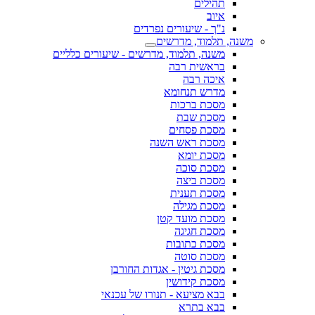
תהילים
איוב
נ"ך - שיעורים נפרדים
משנה, תלמוד, מדרשים
משנה, תלמוד, מדרשים - שיעורים כלליים
בראשית רבה
איכה רבה
מדרש תנחומא
מסכת ברכות
מסכת שבת
מסכת פסחים
מסכת ראש השנה
מסכת יומא
מסכת סוכה
מסכת ביצה
מסכת תענית
מסכת מגילה
מסכת מועד קטן
מסכת חגיגה
מסכת כתובות
מסכת סוטה
מסכת גיטין - אגדות החורבן
מסכת קידושין
בבא מציעא - תנורו של עכנאי
בבא בתרא