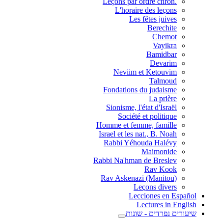
.Leçons par ordre chron
L'horaire des leçons
Les fêtes juives
Berechite
Chemot
Vayikra
Bamidbar
Devarim
Neviim et Ketouvim
Talmoud
Fondations du judaisme
La prière
Sionisme, l'état d'Israël
Société et politique
Homme et femme, famille
Israel et les nat., B. Noah
Rabbi Yéhouda Halévy
Maimonide
Rabbi Na'hman de Breslev
Rav Kook
(Rav Askenazi (Manitou
Leçons divers
Lecciones en Español
Lectures in English
שיעורים נפרדים - שונות