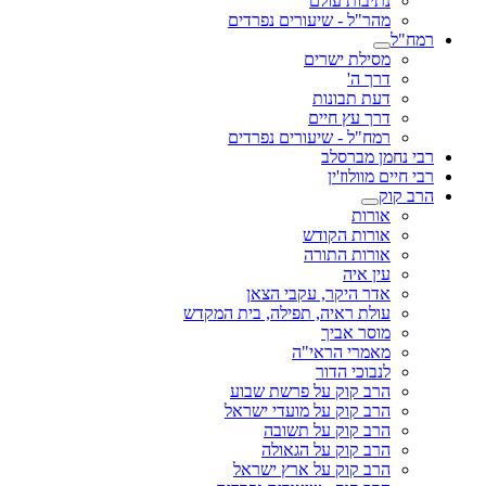
נתיבות עולם
מהר"ל - שיעורים נפרדים
רמח"ל
מסילת ישרים
דרך ה'
דעת תבונות
דרך עץ חיים
רמח"ל - שיעורים נפרדים
רבי נחמן מברסלב
רבי חיים מוולוז'ין
הרב קוק
אורות
אורות הקודש
אורות התורה
עין איה
אדר היקר, עקבי הצאן
עולת ראיה, תפילה, בית המקדש
מוסר אביך
מאמרי הראי"ה
לנבוכי הדור
הרב קוק על פרשת שבוע
הרב קוק על מועדי ישראל
הרב קוק על תשובה
הרב קוק על הגאולה
הרב קוק על ארץ ישראל