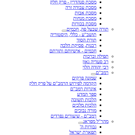
מסכת סנהדרין - פרק חלק
מסכת עבודה זרה
מסכת אבות
מסכת מנחות
מסכת בכורות
תורה שבעל פה, חכמים
תושב"ע - כללי, היסטוריה
תורת הסוד
רבנות, פסיקת הלכה
חכמים - אישיותם ותורתם
תפילה וברכות
רב סעדיה גאון
רבי יהודה הלוי
רמב"ם
שמונה פרקים
הקדמה לפירוש הרמב"ם על פרק חלק
איגרות רמב"ם
ספר המדע
הלכות תשובה
הלכות מלכים
מורה נבוכים
רמב"ם - שיעורים נפרדים
מהר"ל מפראג
גבורות ה'
תפארת ישראל