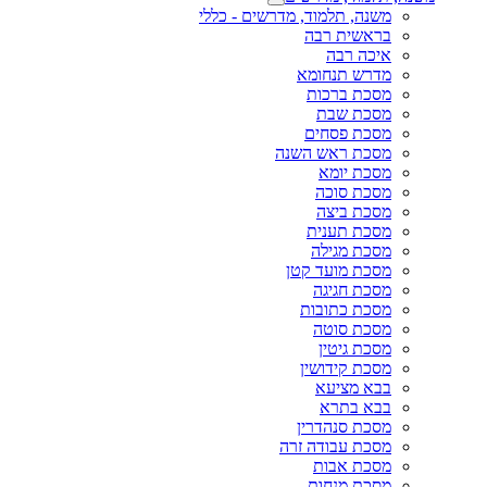
משנה, תלמוד, מדרשים - כללי
בראשית רבה
איכה רבה
מדרש תנחומא
מסכת ברכות
מסכת שבת
מסכת פסחים
מסכת ראש השנה
מסכת יומא
מסכת סוכה
מסכת ביצה
מסכת תענית
מסכת מגילה
מסכת מועד קטן
מסכת חגיגה
מסכת כתובות
מסכת סוטה
מסכת גיטין
מסכת קידושין
בבא מציעא
בבא בתרא
מסכת סנהדרין
מסכת עבודה זרה
מסכת אבות
מסכת מנחות