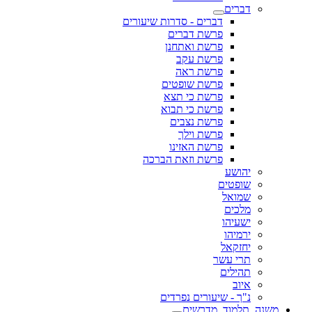
דברים
דברים - סדרות שיעורים
פרשת דברים
פרשת ואתחנן
פרשת עקב
פרשת ראה
פרשת שופטים
פרשת כי תצא
פרשת כי תבוא
פרשת נצבים
פרשת וילך
פרשת האזינו
פרשת וזאת הברכה
יהושע
שופטים
שמואל
מלכים
ישעיהו
ירמיהו
יחזקאל
תרי עשר
תהילים
איוב
נ"ך - שיעורים נפרדים
משנה, תלמוד, מדרשים