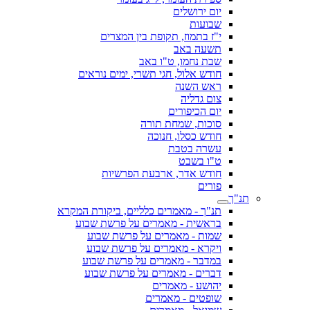
יום ירושלים
שבועות
י"ז בתמוז, תקופת בין המצרים
תשעה באב
שבת נחמו, ט"ו באב
חודש אלול, חגי תשרי, ימים נוראים
ראש השנה
צום גדליה
יום הכיפורים
סוכות, שמחת תורה
חודש כסלו, חנוכה
עשרה בטבת
ט"ו בשבט
חודש אדר, ארבעת הפרשיות
פורים
תנ"ך
תנ"ך - מאמרים כלליים, ביקורת המקרא
בראשית - מאמרים על פרשת שבוע
שמות - מאמרים על פרשת שבוע
ויקרא - מאמרים על פרשת שבוע
במדבר - מאמרים על פרשת שבוע
דברים - מאמרים על פרשת שבוע
יהושע - מאמרים
שופטים - מאמרים