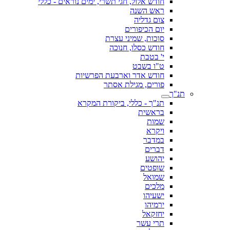
חודש אלול, חגי תשרי, ימים נוראים - כללי
ראש השנה
צום גדליה
יום הכיפורים
סוכות, שמיני עצרת
חודש כסלו, חנוכה
י' בטבת
ט"ו בשבט
חודש אדר וארבעת הפרשיות
פורים, מגילת אסתר
תנ"ך
תנ"ך - כללי, ביקורת המקרא
בראשית
שמות
ויקרא
במדבר
דברים
יהושע
שופטים
שמואל
מלכים
ישעיהו
ירמיהו
יחזקאל
תרי עשר