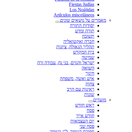
Fiestas Judías
Los Noájidas
Artículos misceláneos
מאמרים על נושאים שונים
יסודות התורה
תורה ומדע
תשובה
חברה ואקטואליה
תהליך הגאולה, ציונות
בית המקדש
שמיטה
ישראל והגוים, בני נח, עבודה זרה
השואה
חינוך
איש ואשה, משפחה
צחוק
ראינות עם הרב
שונות
מועדים
ראש חודש
פסח
חודש אייר
יום העצמאות
פסח שני
ספירת העומר, ל"ג בעומר