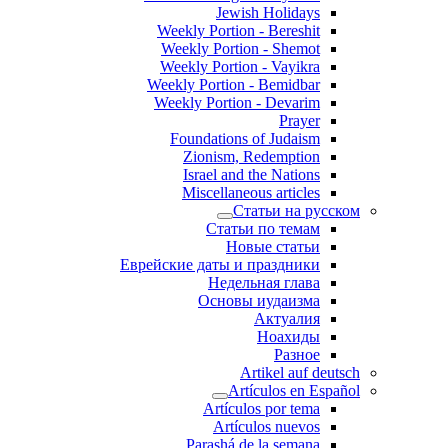
Jewish Holidays
Weekly Portion - Bereshit
Weekly Portion - Shemot
Weekly Portion - Vayikra
Weekly Portion - Bemidbar
Weekly Portion - Devarim
Prayer
Foundations of Judaism
Zionism, Redemption
Israel and the Nations
Miscellaneous articles
Статьи на русском
Статьи по темам
Новые статьи
Еврейские даты и праздники
Недельная глава
Основы иудаизма
Актуалия
Ноахиды
Разное
Artikel auf deutsch
Artículos en Español
Artículos por tema
Artículos nuevos
Parashá de la semana