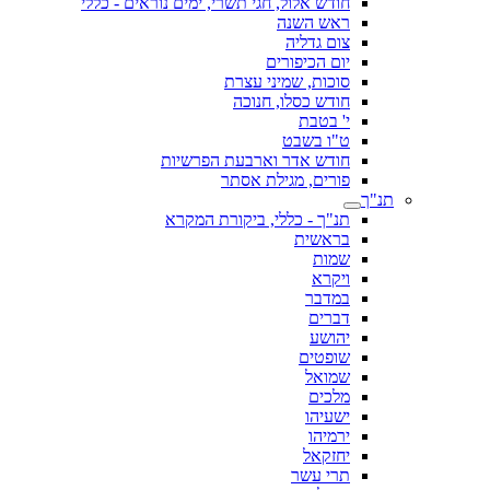
חודש אלול, חגי תשרי, ימים נוראים - כללי
ראש השנה
צום גדליה
יום הכיפורים
סוכות, שמיני עצרת
חודש כסלו, חנוכה
י' בטבת
ט"ו בשבט
חודש אדר וארבעת הפרשיות
פורים, מגילת אסתר
תנ"ך
תנ"ך - כללי, ביקורת המקרא
בראשית
שמות
ויקרא
במדבר
דברים
יהושע
שופטים
שמואל
מלכים
ישעיהו
ירמיהו
יחזקאל
תרי עשר