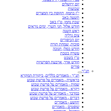
יום ירושלים
שבועות
י"ז בתמוז, תקופת בין המצרים
תשעה באב
שבת נחמו, ט"ו באב
חודש אלול, חגי תשרי, ימים נוראים
ראש השנה
צום גדליה
יום הכיפורים
סוכות, שמחת תורה
חודש כסלו, חנוכה
עשרה בטבת
ט"ו בשבט
חודש אדר, ארבעת הפרשיות
פורים
תנ"ך
תנ"ך - מאמרים כלליים, ביקורת המקרא
בראשית - מאמרים על פרשת שבוע
שמות - מאמרים על פרשת שבוע
ויקרא - מאמרים על פרשת שבוע
במדבר - מאמרים על פרשת שבוע
דברים - מאמרים על פרשת שבוע
יהושע - מאמרים
שופטים - מאמרים