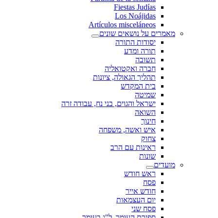
Fiestas Judías
Los Noájidas
Artículos misceláneos
מאמרים על נושאים שונים
יסודות התורה
תורה ומדע
תשובה
חברה ואקטואליה
תהליך הגאולה, ציונות
בית המקדש
שמיטה
ישראל והגוים, בני נח, עבודה זרה
השואה
חינוך
איש ואשה, משפחה
צחוק
ראינות עם הרב
שונות
מועדים
ראש חודש
פסח
חודש אייר
יום העצמאות
פסח שני
ספירת העומר, ל"ג בעומר