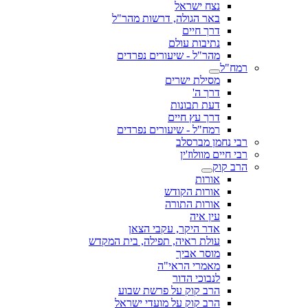
נצח ישראל
באר הגולה, דרשות מהר"ל
דרך חיים
נתיבות עולם
מהר"ל - שיעורים נפרדים
רמח"ל
מסילת ישרים
דרך ה'
דעת תבונות
דרך עץ חיים
רמח"ל - שיעורים נפרדים
רבי נחמן מברסלב
רבי חיים מוולוז'ין
הרב קוק
אורות
אורות הקודש
אורות התורה
עין איה
אדר היקר, עקבי הצאן
עולת ראיה, תפילה, בית המקדש
מוסר אביך
מאמרי הראי"ה
לנבוכי הדור
הרב קוק על פרשת שבוע
הרב קוק על מועדי ישראל