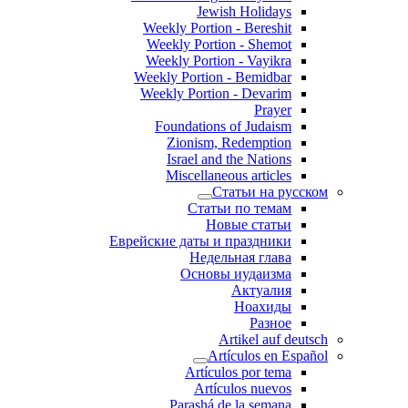
Jewish Holidays
Weekly Portion - Bereshit
Weekly Portion - Shemot
Weekly Portion - Vayikra
Weekly Portion - Bemidbar
Weekly Portion - Devarim
Prayer
Foundations of Judaism
Zionism, Redemption
Israel and the Nations
Miscellaneous articles
Статьи на русском
Статьи по темам
Новые статьи
Еврейские даты и праздники
Недельная глава
Основы иудаизма
Актуалия
Ноахиды
Разное
Artikel auf deutsch
Artículos en Español
Artículos por tema
Artículos nuevos
Parashá de la semana