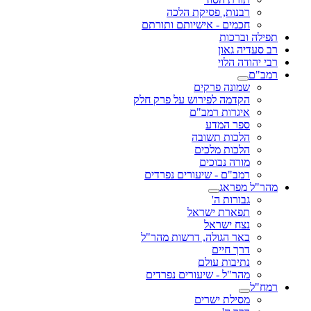
רבנות, פסיקת הלכה
חכמים - אישיותם ותורתם
תפילה וברכות
רב סעדיה גאון
רבי יהודה הלוי
רמב"ם
שמונה פרקים
הקדמה לפירוש על פרק חלק
איגרות רמב"ם
ספר המדע
הלכות תשובה
הלכות מלכים
מורה נבוכים
רמב"ם - שיעורים נפרדים
מהר"ל מפראג
גבורות ה'
תפארת ישראל
נצח ישראל
באר הגולה, דרשות מהר"ל
דרך חיים
נתיבות עולם
מהר"ל - שיעורים נפרדים
רמח"ל
מסילת ישרים