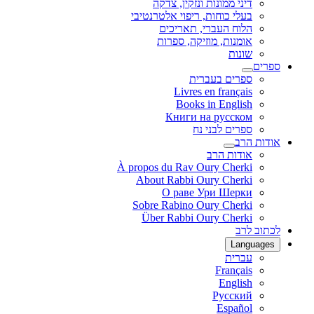
דיני ממונות ונזקין, צדקה
בעלי כוחות, ריפוי אלטרנטיבי
הלוח העברי, תאריכים
אומנות, מוזיקה, ספרות
שונות
ספרים
ספרים בעברית
Livres en français
Books in English
Книги на русском
ספרים לבני נח
אודות הרב
אודות הרב
À propos du Rav Oury Cherki
About Rabbi Oury Cherki
О раве Ури Шерки
Sobre Rabino Oury Cherki
Über Rabbi Oury Cherki
לכתוב לרב
Languages
עברית
Français
English
Русский
Español