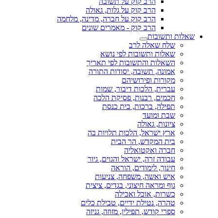
הרב קוק על תשובה
הרב קוק על גלות, גאולה
הרב קוק על חברה, מדינה, מלחמה
הרב קוק - מאמרים שונים
שאלות ותשובות
שלח שאלה לרב
שאלות ותשובות לפי נושא
השאלות והתשובות לפי תאריך
אמונה, תשובה, יסודות התורה
מקורות ופירושיהם
עברית, הלכות דיבור, שמות
חכמים, רבנות, פסיקת הלכה
תפילה, ברכות, בית כנסת
שבת ומועד
ציונות, גאולה
ארץ ישראל, הלכות תלויות בה
בית המקדש, הר הבית
חברה ואקטואליה
עבודה זרה, ישראל והגוים, גיור
חינוך, לימודים, הוראה
איש ואשה, משפחה, צניעות
גוף ומראה חיצוני, בגדים, ציצית
כשרות, אוכל ואכילה
טהרה, נטילת ידיים, טבילת כלים
ספרי קודש, תפילין, מזוזה, גניזה