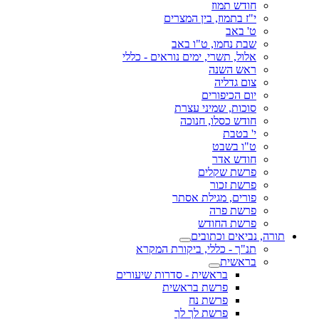
חודש תמוז
י"ז בתמוז, בין המצרים
ט' באב
שבת נחמו, ט"ו באב
אלול, תשרי, ימים נוראים - כללי
ראש השנה
צום גדליה
יום הכיפורים
סוכות, שמיני עצרת
חודש כסלו, חנוכה
י' בטבת
ט"ו בשבט
חודש אדר
פרשת שקלים
פרשת זכור
פורים, מגילת אסתר
פרשת פרה
פרשת החודש
תורה, נביאים וכתובים
תנ"ך - כללי, ביקורת המקרא
בראשית
בראשית - סדרות שיעורים
פרשת בראשית
פרשת נח
פרשת לך לך