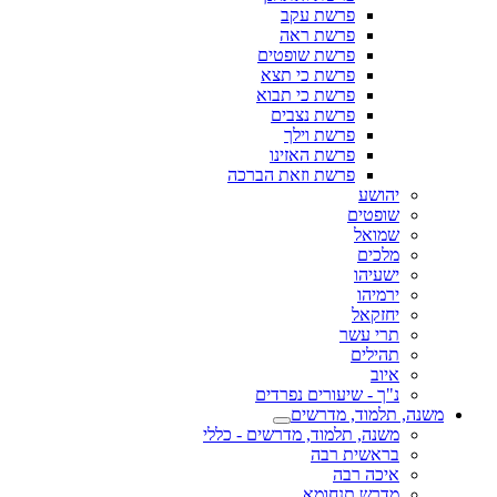
פרשת עקב
פרשת ראה
פרשת שופטים
פרשת כי תצא
פרשת כי תבוא
פרשת נצבים
פרשת וילך
פרשת האזינו
פרשת וזאת הברכה
יהושע
שופטים
שמואל
מלכים
ישעיהו
ירמיהו
יחזקאל
תרי עשר
תהילים
איוב
נ"ך - שיעורים נפרדים
משנה, תלמוד, מדרשים
משנה, תלמוד, מדרשים - כללי
בראשית רבה
איכה רבה
מדרש תנחומא