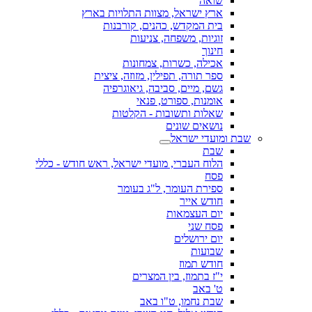
שואה
ארץ ישראל, מצוות התלויות בארץ
בית המקדש, כהנים, קורבנות
זוגיות, משפחה, צניעות
חינוך
אכילה, כשרות, צמחונות
ספר תורה, תפילין, מזוזה, ציצית
גשם, מיים, סביבה, גיאוגרפיה
אומנות, ספורט, פנאי
שאלות ותשובות - הקלטות
נושאים שונים
שבת ומועדי ישראל
שבת
הלוח העברי, מועדי ישראל, ראש חודש - כללי
פסח
ספירת העומר, ל"ג בעומר
חודש אייר
יום העצמאות
פסח שני
יום ירושלים
שבועות
חודש תמוז
י"ז בתמוז, בין המצרים
ט' באב
שבת נחמו, ט"ו באב