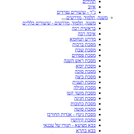
תהילים
איוב
נ"ך - שיעורים נפרדים
משנה, תלמוד, מדרשים
משנה, תלמוד, מדרשים - שיעורים כלליים
בראשית רבה
איכה רבה
מדרש תנחומא
מסכת ברכות
מסכת שבת
מסכת פסחים
מסכת ראש השנה
מסכת יומא
מסכת סוכה
מסכת ביצה
מסכת תענית
מסכת מגילה
מסכת מועד קטן
מסכת חגיגה
מסכת כתובות
מסכת סוטה
מסכת גיטין - אגדות החורבן
מסכת קידושין
בבא מציעא - תנורו של עכנאי
בבא בתרא