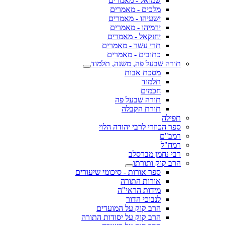
שמואל - מאמרים
מלכים - מאמרים
ישעיהו - מאמרים
ירמיהו - מאמרים
יחזקאל - מאמרים
תרי עשר - מאמרים
כתובים - מאמרים
תורה שבעל פה, משנה, תלמוד
מסכת אבות
תלמוד
חכמים
תורה שבעל פה
תורת הקבלה
תפילה
ספר הכוזרי לרבי יהודה הלוי
רמב"ם
רמח"ל
רבי נחמן מברסלב
הרב קוק ותורתו
ספר אורות - סיכומי שיעורים
אורות התורה
מידות הראי"ה
לנבוכי הדור
הרב קוק על המועדים
הרב קוק על יסודות התורה