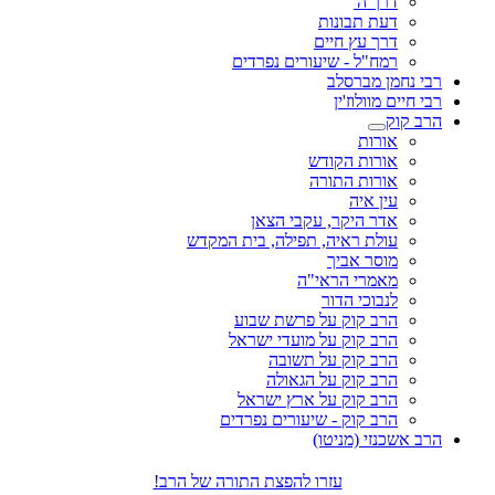
דרך ה'
דעת תבונות
דרך עץ חיים
רמח"ל - שיעורים נפרדים
רבי נחמן מברסלב
רבי חיים מוולוז'ין
הרב קוק
אורות
אורות הקודש
אורות התורה
עין איה
אדר היקר, עקבי הצאן
עולת ראיה, תפילה, בית המקדש
מוסר אביך
מאמרי הראי"ה
לנבוכי הדור
הרב קוק על פרשת שבוע
הרב קוק על מועדי ישראל
הרב קוק על תשובה
הרב קוק על הגאולה
הרב קוק על ארץ ישראל
הרב קוק - שיעורים נפרדים
הרב אשכנזי (מניטו)
עזרו להפצת התורה של הרב!