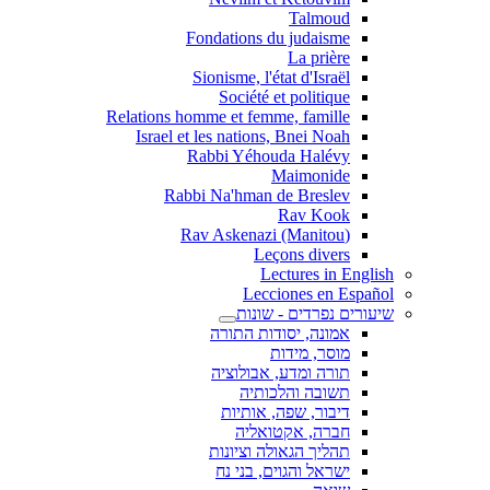
Talmoud
Fondations du judaisme
La prière
Sionisme, l'état d'Israël
Société et politique
Relations homme et femme, famille
Israel et les nations, Bnei Noah
Rabbi Yéhouda Halévy
Maimonide
Rabbi Na'hman de Breslev
Rav Kook
(Rav Askenazi (Manitou
Leçons divers
Lectures in English
Lecciones en Español
שיעורים נפרדים - שונות
אמונה, יסודות התורה
מוסר, מידות
תורה ומדע, אבולוציה
תשובה והלכותיה
דיבור, שפה, אותיות
חברה, אקטואליה
תהליך הגאולה וציונות
ישראל והגוים, בני נח