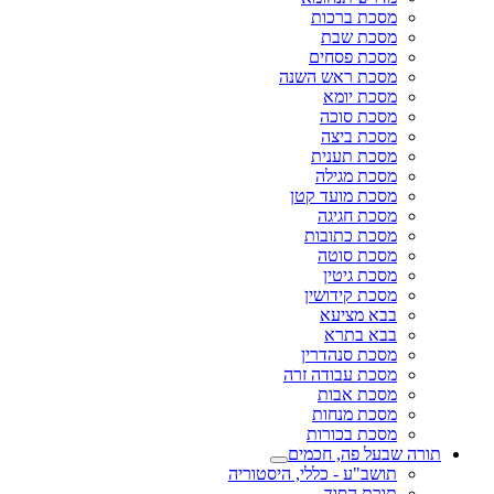
מסכת ברכות
מסכת שבת
מסכת פסחים
מסכת ראש השנה
מסכת יומא
מסכת סוכה
מסכת ביצה
מסכת תענית
מסכת מגילה
מסכת מועד קטן
מסכת חגיגה
מסכת כתובות
מסכת סוטה
מסכת גיטין
מסכת קידושין
בבא מציעא
בבא בתרא
מסכת סנהדרין
מסכת עבודה זרה
מסכת אבות
מסכת מנחות
מסכת בכורות
תורה שבעל פה, חכמים
תושב"ע - כללי, היסטוריה
תורת הסוד