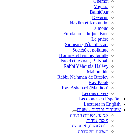
Chemot
Vayikra
Bamidbar
Devarim
Neviim et Ketouvim
Talmoud
Fondations du judaisme
La prière
Sionisme, l'état d'Israël
Société et politique
Homme et femme, famille
Israel et les nat., B. Noah
Rabbi Yéhouda Halévy
Maimonide
Rabbi Na'hman de Breslev
Rav Kook
(Rav Askenazi (Manitou
Leçons divers
Lecciones en Español
Lectures in English
שיעורים נפרדים - שונות
אמונה, יסודות התורה
מוסר, מידות
תורה ומדע, אבולוציה
תשובה והלכותיה