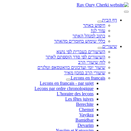
דף הבית
חיפוש באתר
עזור לנו!
כתוב למנהל האתר
כללי שימוש בחומרים מהאתר
שיעורים
השיעורים בעברית לפי נושא
השיעורים לפי סדר הוספתם לאתר
לוח שיעורי הרב
שיעור יומי ועדכונים בוואטסאפ וטלגרם
שיעורי הרב במכון מאיר
Leçons en français
Leçons en français - par sujet
Leçons par ordre chronologique
L'horaire des leçons
Les fêtes juives
Berechite
Chemot
Vayikra
Bamidbar
Devarim
Neviim et Ketouvim