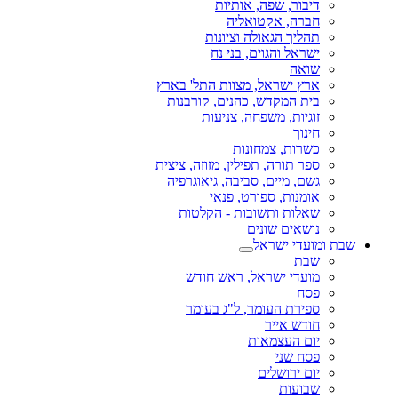
דיבור, שפה, אותיות
חברה, אקטואליה
תהליך הגאולה וציונות
ישראל והגוים, בני נח
שואה
ארץ ישראל, מצוות התל' בארץ
בית המקדש, כהנים, קורבנות
זוגיות, משפחה, צניעות
חינוך
כשרות, צמחונות
ספר תורה, תפילין, מזוזה, ציצית
גשם, מיים, סביבה, גיאוגרפיה
אומנות, ספורט, פנאי
שאלות ותשובות - הקלטות
נושאים שונים
שבת ומועדי ישראל
שבת
מועדי ישראל, ראש חודש
פסח
ספירת העומר, ל"ג בעומר
חודש אייר
יום העצמאות
פסח שני
יום ירושלים
שבועות