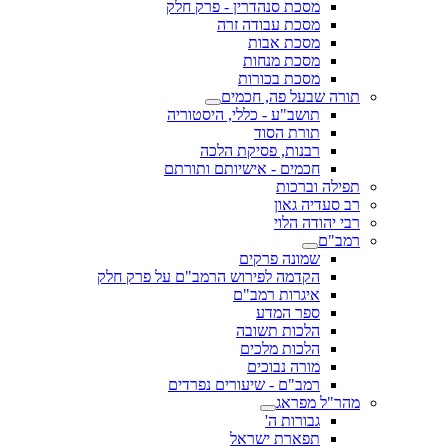
מסכת סנהדרין - פרק חלק
מסכת עבודה זרה
מסכת אבות
מסכת מנחות
מסכת בכורות
תורה שבעל פה, חכמים
תושב"ע - כללי, היסטוריה
תורת הסוד
רבנות, פסיקת הלכה
חכמים - אישיותם ותורתם
תפילה וברכות
רב סעדיה גאון
רבי יהודה הלוי
רמב"ם
שמונה פרקים
הקדמה לפירוש הרמב"ם על פרק חלק
איגרות רמב"ם
ספר המדע
הלכות תשובה
הלכות מלכים
מורה נבוכים
רמב"ם - שיעורים נפרדים
מהר"ל מפראג
גבורות ה'
תפארת ישראל