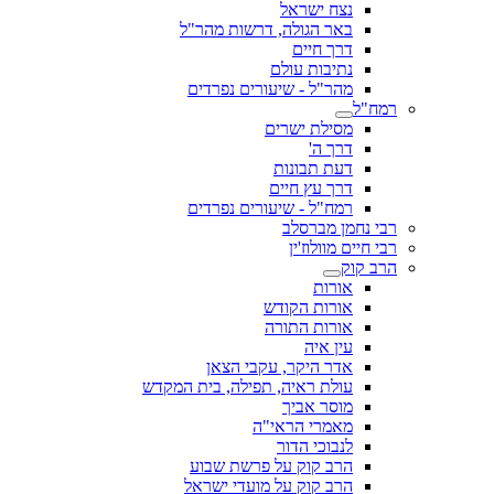
נצח ישראל
באר הגולה, דרשות מהר"ל
דרך חיים
נתיבות עולם
מהר"ל - שיעורים נפרדים
רמח"ל
מסילת ישרים
דרך ה'
דעת תבונות
דרך עץ חיים
רמח"ל - שיעורים נפרדים
רבי נחמן מברסלב
רבי חיים מוולוז'ין
הרב קוק
אורות
אורות הקודש
אורות התורה
עין איה
אדר היקר, עקבי הצאן
עולת ראיה, תפילה, בית המקדש
מוסר אביך
מאמרי הראי"ה
לנבוכי הדור
הרב קוק על פרשת שבוע
הרב קוק על מועדי ישראל