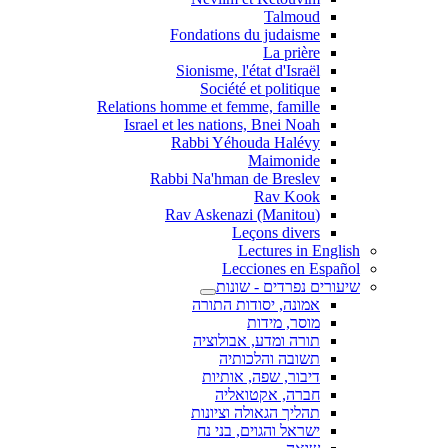
Talmoud
Fondations du judaisme
La prière
Sionisme, l'état d'Israël
Société et politique
Relations homme et femme, famille
Israel et les nations, Bnei Noah
Rabbi Yéhouda Halévy
Maimonide
Rabbi Na'hman de Breslev
Rav Kook
(Rav Askenazi (Manitou
Leçons divers
Lectures in English
Lecciones en Español
שיעורים נפרדים - שונות
אמונה, יסודות התורה
מוסר, מידות
תורה ומדע, אבולוציה
תשובה והלכותיה
דיבור, שפה, אותיות
חברה, אקטואליה
תהליך הגאולה וציונות
ישראל והגוים, בני נח