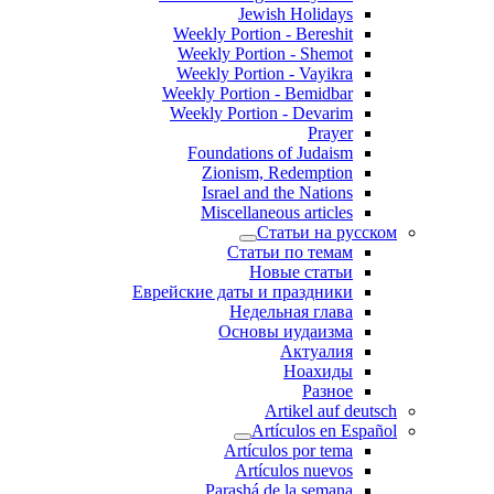
Jewish Holidays
Weekly Portion - Bereshit
Weekly Portion - Shemot
Weekly Portion - Vayikra
Weekly Portion - Bemidbar
Weekly Portion - Devarim
Prayer
Foundations of Judaism
Zionism, Redemption
Israel and the Nations
Miscellaneous articles
Статьи на русском
Статьи по темам
Новые статьи
Еврейские даты и праздники
Недельная глава
Основы иудаизма
Актуалия
Ноахиды
Разное
Artikel auf deutsch
Artículos en Español
Artículos por tema
Artículos nuevos
Parashá de la semana