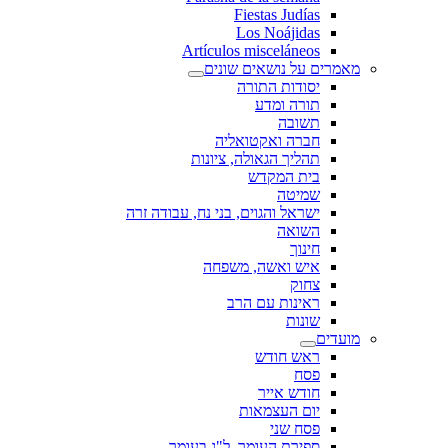
Fiestas Judías
Los Noájidas
Artículos misceláneos
מאמרים על נושאים שונים
יסודות התורה
תורה ומדע
תשובה
חברה ואקטואליה
תהליך הגאולה, ציונות
בית המקדש
שמיטה
ישראל והגוים, בני נח, עבודה זרה
השואה
חינוך
איש ואשה, משפחה
צחוק
ראינות עם הרב
שונות
מועדים
ראש חודש
פסח
חודש אייר
יום העצמאות
פסח שני
ספירת העומר, ל"ג בעומר