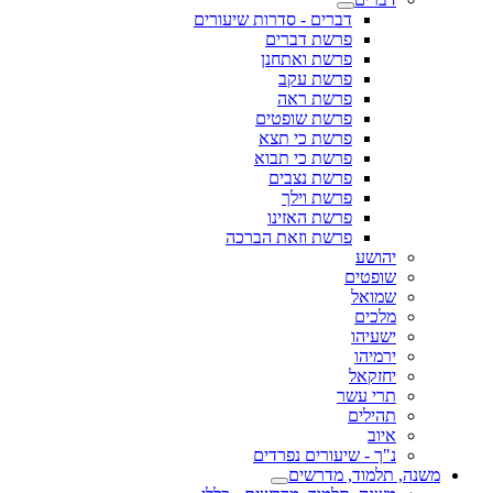
דברים - סדרות שיעורים
פרשת דברים
פרשת ואתחנן
פרשת עקב
פרשת ראה
פרשת שופטים
פרשת כי תצא
פרשת כי תבוא
פרשת נצבים
פרשת וילך
פרשת האזינו
פרשת וזאת הברכה
יהושע
שופטים
שמואל
מלכים
ישעיהו
ירמיהו
יחזקאל
תרי עשר
תהילים
איוב
נ"ך - שיעורים נפרדים
משנה, תלמוד, מדרשים