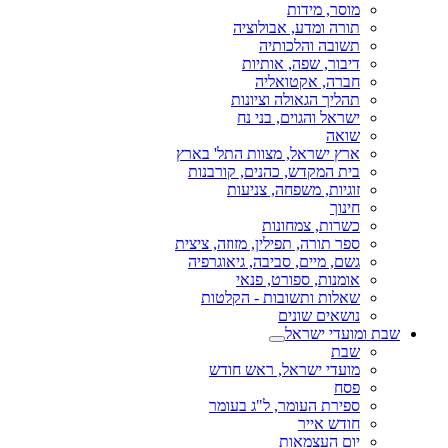
מוסר, מידות
תורה ומדע, אבולוציה
תשובה והלכותיה
דיבור, שפה, אותיות
חברה, אקטואליה
תהליך הגאולה וציונות
ישראל והגוים, בני נח
שואה
ארץ ישראל, מצוות התל' בארץ
בית המקדש, כהנים, קורבנות
זוגיות, משפחה, צניעות
חינוך
כשרות, צמחונות
ספר תורה, תפילין, מזוזה, ציצית
גשם, מיים, סביבה, גיאוגרפיה
אומנות, ספורט, פנאי
שאלות ותשובות - הקלטות
נושאים שונים
שבת ומועדי ישראל
שבת
מועדי ישראל, ראש חודש
פסח
ספירת העומר, ל"ג בעומר
חודש אייר
יום העצמאות