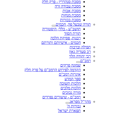
מסכת סנהדרין - פרק חלק
מסכת עבודה זרה
מסכת אבות
מסכת מנחות
מסכת בכורות
תורה שבעל פה, חכמים
תושב"ע - כללי, היסטוריה
תורת הסוד
רבנות, פסיקת הלכה
חכמים - אישיותם ותורתם
תפילה וברכות
רב סעדיה גאון
רבי יהודה הלוי
רמב"ם
שמונה פרקים
הקדמה לפירוש הרמב"ם על פרק חלק
איגרות רמב"ם
ספר המדע
הלכות תשובה
הלכות מלכים
מורה נבוכים
רמב"ם - שיעורים נפרדים
מהר"ל מפראג
גבורות ה'
תפארת ישראל