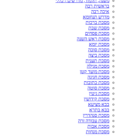
משנה, תלמוד, מדרשים - כללי
בראשית רבה
איכה רבה
מדרש תנחומא
מסכת ברכות
מסכת שבת
מסכת פסחים
מסכת ראש השנה
מסכת יומא
מסכת סוכה
מסכת ביצה
מסכת תענית
מסכת מגילה
מסכת מועד קטן
מסכת חגיגה
מסכת כתובות
מסכת סוטה
מסכת גיטין
מסכת קידושין
בבא מציעא
בבא בתרא
מסכת סנהדרין
מסכת עבודה זרה
מסכת אבות
מסכת מנחות