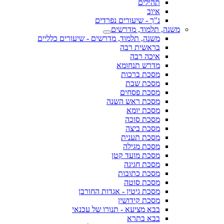
תהילים
איוב
נ"ך - שיעורים נפרדים
משנה, תלמוד, מדרשים
משנה, תלמוד, מדרשים - שיעורים כלליים
בראשית רבה
איכה רבה
מדרש תנחומא
מסכת ברכות
מסכת שבת
מסכת פסחים
מסכת ראש השנה
מסכת יומא
מסכת סוכה
מסכת ביצה
מסכת תענית
מסכת מגילה
מסכת מועד קטן
מסכת חגיגה
מסכת כתובות
מסכת סוטה
מסכת גיטין - אגדות החורבן
מסכת קידושין
בבא מציעא - תנורו של עכנאי
בבא בתרא