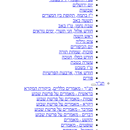
יום ירושלים
שבועות
י"ז בתמוז, תקופת בין המצרים
תשעה באב
שבת נחמו, ט"ו באב
חודש אלול, חגי תשרי, ימים נוראים
ראש השנה
צום גדליה
יום הכיפורים
סוכות, שמחת תורה
חודש כסלו, חנוכה
עשרה בטבת
ט"ו בשבט
חודש אדר, ארבעת הפרשיות
פורים
תנ"ך
תנ"ך - מאמרים כלליים, ביקורת המקרא
בראשית - מאמרים על פרשת שבוע
שמות - מאמרים על פרשת שבוע
ויקרא - מאמרים על פרשת שבוע
במדבר - מאמרים על פרשת שבוע
דברים - מאמרים על פרשת שבוע
יהושע - מאמרים
שופטים - מאמרים