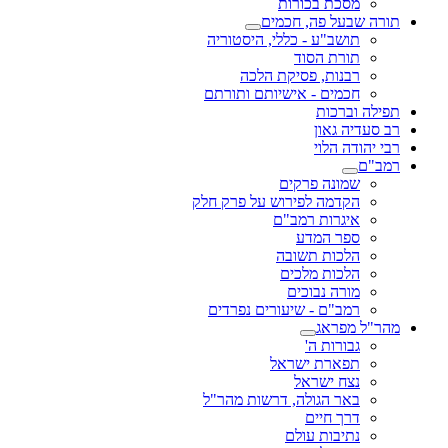
מסכת בכורות
תורה שבעל פה, חכמים
תושב"ע - כללי, היסטוריה
תורת הסוד
רבנות, פסיקת הלכה
חכמים - אישיותם ותורתם
תפילה וברכות
רב סעדיה גאון
רבי יהודה הלוי
רמב"ם
שמונה פרקים
הקדמה לפירוש על פרק חלק
איגרות רמב"ם
ספר המדע
הלכות תשובה
הלכות מלכים
מורה נבוכים
רמב"ם - שיעורים נפרדים
מהר"ל מפראג
גבורות ה'
תפארת ישראל
נצח ישראל
באר הגולה, דרשות מהר"ל
דרך חיים
נתיבות עולם