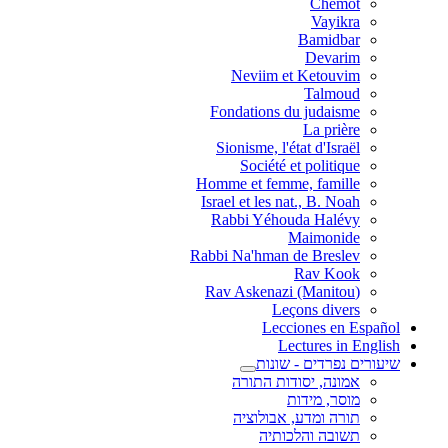
Chemot
Vayikra
Bamidbar
Devarim
Neviim et Ketouvim
Talmoud
Fondations du judaisme
La prière
Sionisme, l'état d'Israël
Société et politique
Homme et femme, famille
Israel et les nat., B. Noah
Rabbi Yéhouda Halévy
Maimonide
Rabbi Na'hman de Breslev
Rav Kook
(Rav Askenazi (Manitou
Leçons divers
Lecciones en Español
Lectures in English
שיעורים נפרדים - שונות
אמונה, יסודות התורה
מוסר, מידות
תורה ומדע, אבולוציה
תשובה והלכותיה