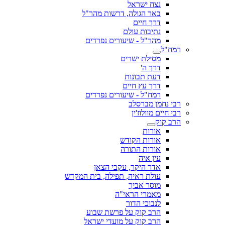
נצח ישראל
באר הגולה, דרשות מהר"ל
דרך חיים
נתיבות עולם
מהר"ל - שיעורים נפרדים
רמח"ל
מסילת ישרים
דרך ה'
דעת תבונות
דרך עץ חיים
רמח"ל - שיעורים נפרדים
רבי נחמן מברסלב
רבי חיים מוולוז'ין
הרב קוק
אורות
אורות הקודש
אורות התורה
עין איה
אדר היקר, עקבי הצאן
עולת ראיה, תפילה, בית המקדש
מוסר אביך
מאמרי הראי"ה
לנבוכי הדור
הרב קוק על פרשת שבוע
הרב קוק על מועדי ישראל