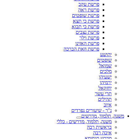
פרשת עקב
פרשת ראה
פרשת שופטים
פרשת כי תצא
פרשת כי תבוא
פרשת נצבים
פרשת וילך
פרשת האזינו
פרשת וזאת הברכה
יהושע
שופטים
שמואל
מלכים
ישעיהו
ירמיהו
יחזקאל
תרי עשר
תהילים
איוב
נ"ך - שיעורים נפרדים
משנה, תלמוד, מדרשים
משנה, תלמוד, מדרשים - כללי
בראשית רבה
איכה רבה
מדרש תנחומא