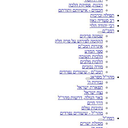
רבנות, פסיקת הלכה
חכמים - אישיותם ותורתם
תפילה וברכות
רב סעדיה גאון
רבי יהודה הלוי
רמב"ם
שמונה פרקים
הקדמה לפירוש על פרק חלק
איגרות רמב"ם
ספר המדע
הלכות תשובה
הלכות מלכים
מורה נבוכים
רמב"ם - שיעורים נפרדים
מהר"ל מפראג
גבורות ה'
תפארת ישראל
נצח ישראל
באר הגולה, דרשות מהר"ל
דרך חיים
נתיבות עולם
מהר"ל - שיעורים נפרדים
רמח"ל
מסילת ישרים