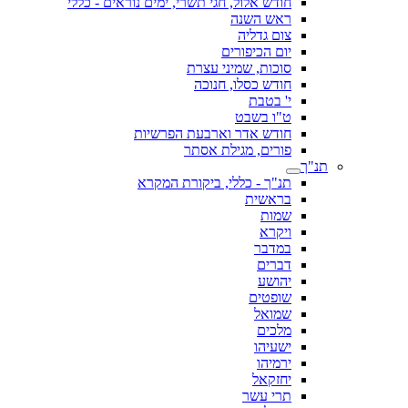
חודש אלול, חגי תשרי, ימים נוראים - כללי
ראש השנה
צום גדליה
יום הכיפורים
סוכות, שמיני עצרת
חודש כסלו, חנוכה
י' בטבת
ט"ו בשבט
חודש אדר וארבעת הפרשיות
פורים, מגילת אסתר
תנ"ך
תנ"ך - כללי, ביקורת המקרא
בראשית
שמות
ויקרא
במדבר
דברים
יהושע
שופטים
שמואל
מלכים
ישעיהו
ירמיהו
יחזקאל
תרי עשר