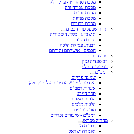
מסכת סנהדרין - פרק חלק
מסכת עבודה זרה
מסכת אבות
מסכת מנחות
מסכת בכורות
תורה שבעל פה, חכמים
תושב"ע - כללי, היסטוריה
תורת הסוד
רבנות, פסיקת הלכה
חכמים - אישיותם ותורתם
תפילה וברכות
רב סעדיה גאון
רבי יהודה הלוי
רמב"ם
שמונה פרקים
הקדמה לפירוש הרמב"ם על פרק חלק
איגרות רמב"ם
ספר המדע
הלכות תשובה
הלכות מלכים
מורה נבוכים
רמב"ם - שיעורים נפרדים
מהר"ל מפראג
גבורות ה'
תפארת ישראל