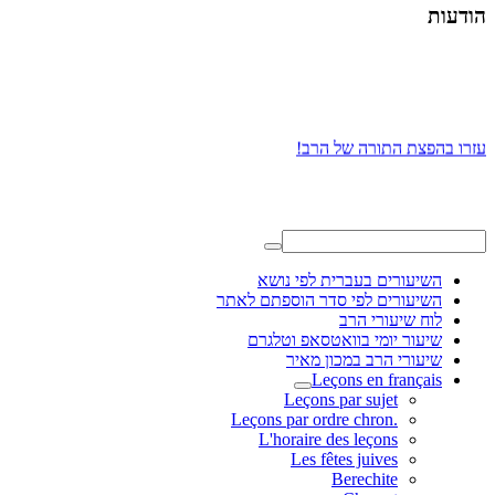
הודעות
עזרו בהפצת התורה של הרב!
השיעורים בעברית לפי נושא
השיעורים לפי סדר הוספתם לאתר
לוח שיעורי הרב
שיעור יומי בוואטסאפ וטלגרם
שיעורי הרב במכון מאיר
Leçons en français
Leçons par sujet
.Leçons par ordre chron
L'horaire des leçons
Les fêtes juives
Berechite