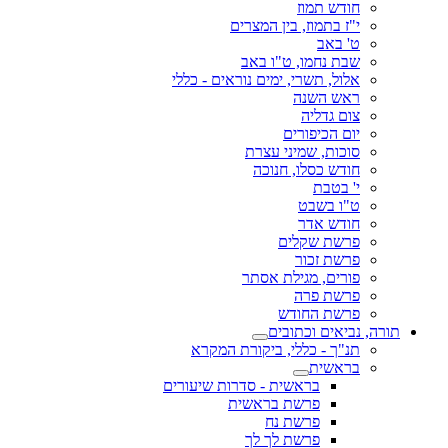
חודש תמוז
י"ז בתמוז, בין המצרים
ט' באב
שבת נחמו, ט"ו באב
אלול, תשרי, ימים נוראים - כללי
ראש השנה
צום גדליה
יום הכיפורים
סוכות, שמיני עצרת
חודש כסלו, חנוכה
י' בטבת
ט"ו בשבט
חודש אדר
פרשת שקלים
פרשת זכור
פורים, מגילת אסתר
פרשת פרה
פרשת החודש
תורה, נביאים וכתובים
תנ"ך - כללי, ביקורת המקרא
בראשית
בראשית - סדרות שיעורים
פרשת בראשית
פרשת נח
פרשת לך לך