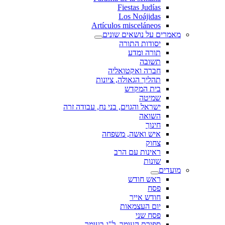
Fiestas Judías
Los Noájidas
Artículos misceláneos
מאמרים על נושאים שונים
יסודות התורה
תורה ומדע
תשובה
חברה ואקטואליה
תהליך הגאולה, ציונות
בית המקדש
שמיטה
ישראל והגוים, בני נח, עבודה זרה
השואה
חינוך
איש ואשה, משפחה
צחוק
ראינות עם הרב
שונות
מועדים
ראש חודש
פסח
חודש אייר
יום העצמאות
פסח שני
ספירת העומר, ל"ג בעומר