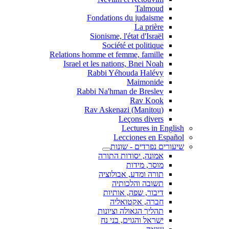
Talmoud
Fondations du judaisme
La prière
Sionisme, l'état d'Israël
Société et politique
Relations homme et femme, famille
Israel et les nations, Bnei Noah
Rabbi Yéhouda Halévy
Maimonide
Rabbi Na'hman de Breslev
Rav Kook
(Rav Askenazi (Manitou
Leçons divers
Lectures in English
Lecciones en Español
שיעורים נפרדים - שונות
אמונה, יסודות התורה
מוסר, מידות
תורה ומדע, אבולוציה
תשובה והלכותיה
דיבור, שפה, אותיות
חברה, אקטואליה
תהליך הגאולה וציונות
ישראל והגוים, בני נח