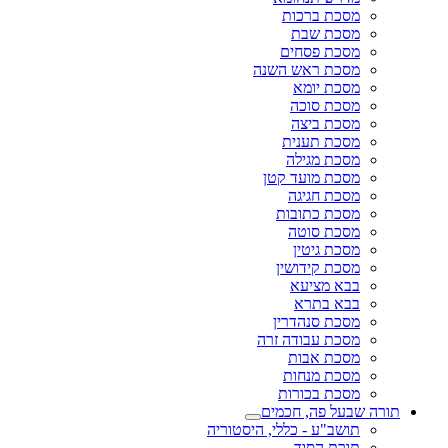
מסכת ברכות
מסכת שבת
מסכת פסחים
מסכת ראש השנה
מסכת יומא
מסכת סוכה
מסכת ביצה
מסכת תענית
מסכת מגילה
מסכת מועד קטן
מסכת חגיגה
מסכת כתובות
מסכת סוטה
מסכת גיטין
מסכת קידושין
בבא מציעא
בבא בתרא
מסכת סנהדרין
מסכת עבודה זרה
מסכת אבות
מסכת מנחות
מסכת בכורות
תורה שבעל פה, חכמים
תושב"ע - כללי, היסטוריה
תורת הסוד