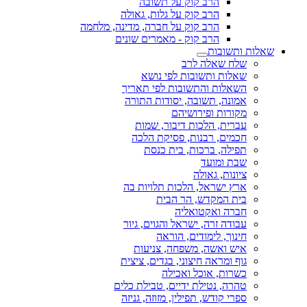
הרב קוק על תשובה
הרב קוק על גלות, גאולה
הרב קוק על חברה, מדינה, מלחמה
הרב קוק - מאמרים שונים
שאלות ותשובות
שלח שאלה לרב
שאלות ותשובות לפי נושא
השאלות והתשובות לפי תאריך
אמונה, תשובה, יסודות התורה
מקורות ופירושיהם
עברית, הלכות דיבור, שמות
חכמים, רבנות, פסיקת הלכה
תפילה, ברכות, בית כנסת
שבת ומועד
ציונות, גאולה
ארץ ישראל, הלכות תלויות בה
בית המקדש, הר הבית
חברה ואקטואליה
עבודה זרה, ישראל והגוים, גיור
חינוך, לימודים, הוראה
איש ואשה, משפחה, צניעות
גוף ומראה חיצוני, בגדים, ציצית
כשרות, אוכל ואכילה
טהרה, נטילת ידיים, טבילת כלים
ספרי קודש, תפילין, מזוזה, גניזה