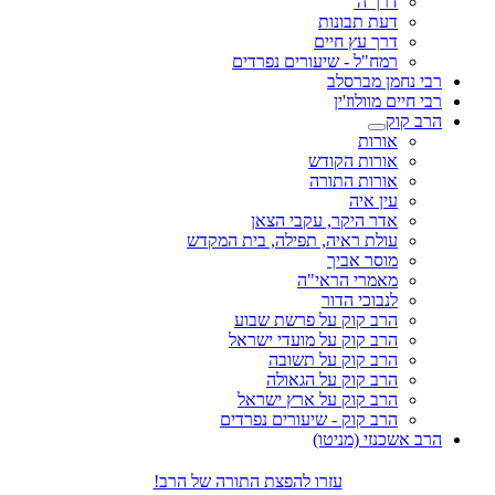
דרך ה'
דעת תבונות
דרך עץ חיים
רמח"ל - שיעורים נפרדים
רבי נחמן מברסלב
רבי חיים מוולוז'ין
הרב קוק
אורות
אורות הקודש
אורות התורה
עין איה
אדר היקר, עקבי הצאן
עולת ראיה, תפילה, בית המקדש
מוסר אביך
מאמרי הראי"ה
לנבוכי הדור
הרב קוק על פרשת שבוע
הרב קוק על מועדי ישראל
הרב קוק על תשובה
הרב קוק על הגאולה
הרב קוק על ארץ ישראל
הרב קוק - שיעורים נפרדים
הרב אשכנזי (מניטו)
עזרו להפצת התורה של הרב!