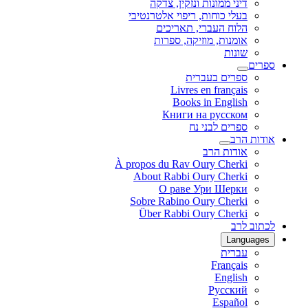
דיני ממונות ונזקין, צדקה
בעלי כוחות, ריפוי אלטרנטיבי
הלוח העברי, תאריכים
אומנות, מוזיקה, ספרות
שונות
ספרים
ספרים בעברית
Livres en français
Books in English
Книги на русском
ספרים לבני נח
אודות הרב
אודות הרב
À propos du Rav Oury Cherki
About Rabbi Oury Cherki
О раве Ури Шерки
Sobre Rabino Oury Cherki
Über Rabbi Oury Cherki
לכתוב לרב
Languages
עברית
Français
English
Русский
Español