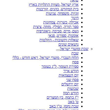
שואה
ארץ ישראל, מצוות התלויות בארץ
בית המקדש, כהנים, קורבנות
זוגיות, משפחה, צניעות
חינוך
אכילה, כשרות, צמחונות
ספר תורה, תפילין, מזוזה, ציצית
גשם, מיים, סביבה, גיאוגרפיה
אומנות, ספורט, פנאי
שאלות ותשובות - הקלטות
נושאים שונים
שבת ומועדי ישראל
שבת
הלוח העברי, מועדי ישראל, ראש חודש - כללי
פסח
ספירת העומר, ל"ג בעומר
חודש אייר
יום העצמאות
פסח שני
יום ירושלים
שבועות
חודש תמוז
י"ז בתמוז, בין המצרים
ט' באב
שבת נחמו, ט"ו באב