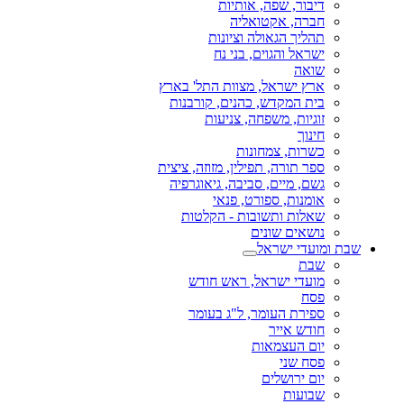
דיבור, שפה, אותיות
חברה, אקטואליה
תהליך הגאולה וציונות
ישראל והגוים, בני נח
שואה
ארץ ישראל, מצוות התל' בארץ
בית המקדש, כהנים, קורבנות
זוגיות, משפחה, צניעות
חינוך
כשרות, צמחונות
ספר תורה, תפילין, מזוזה, ציצית
גשם, מיים, סביבה, גיאוגרפיה
אומנות, ספורט, פנאי
שאלות ותשובות - הקלטות
נושאים שונים
שבת ומועדי ישראל
שבת
מועדי ישראל, ראש חודש
פסח
ספירת העומר, ל"ג בעומר
חודש אייר
יום העצמאות
פסח שני
יום ירושלים
שבועות