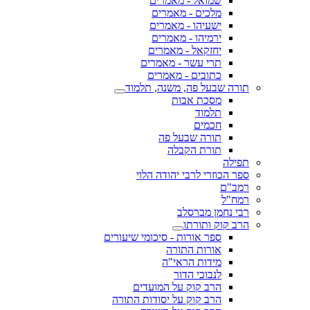
שמואל - מאמרים
מלכים - מאמרים
ישעיהו - מאמרים
ירמיהו - מאמרים
יחזקאל - מאמרים
תרי עשר - מאמרים
כתובים - מאמרים
תורה שבעל פה, משנה, תלמוד
מסכת אבות
תלמוד
חכמים
תורה שבעל פה
תורת הקבלה
תפילה
ספר הכוזרי לרבי יהודה הלוי
רמב"ם
רמח"ל
רבי נחמן מברסלב
הרב קוק ותורתו
ספר אורות - סיכומי שיעורים
אורות התורה
מידות הראי"ה
לנבוכי הדור
הרב קוק על המועדים
הרב קוק על יסודות התורה