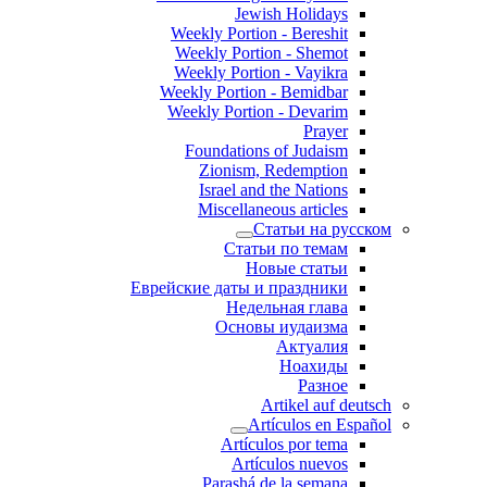
Jewish Holidays
Weekly Portion - Bereshit
Weekly Portion - Shemot
Weekly Portion - Vayikra
Weekly Portion - Bemidbar
Weekly Portion - Devarim
Prayer
Foundations of Judaism
Zionism, Redemption
Israel and the Nations
Miscellaneous articles
Статьи на русском
Статьи по темам
Новые статьи
Еврейские даты и праздники
Недельная глава
Основы иудаизма
Актуалия
Ноахиды
Разное
Artikel auf deutsch
Artículos en Español
Artículos por tema
Artículos nuevos
Parashá de la semana