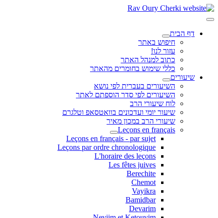
דף הבית
חיפוש באתר
עזור לנו!
כתוב למנהל האתר
כללי שימוש בחומרים מהאתר
שיעורים
השיעורים בעברית לפי נושא
השיעורים לפי סדר הוספתם לאתר
לוח שיעורי הרב
שיעור יומי ועדכונים בוואטסאפ וטלגרם
שיעורי הרב במכון מאיר
Leçons en français
Leçons en français - par sujet
Leçons par ordre chronologique
L'horaire des leçons
Les fêtes juives
Berechite
Chemot
Vayikra
Bamidbar
Devarim
Neviim et Ketouvim