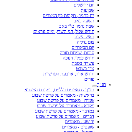
יום ירושלים
שבועות
י"ז בתמוז, תקופת בין המצרים
תשעה באב
שבת נחמו, ט"ו באב
חודש אלול, חגי תשרי, ימים נוראים
ראש השנה
צום גדליה
יום הכיפורים
סוכות, שמחת תורה
חודש כסלו, חנוכה
עשרה בטבת
ט"ו בשבט
חודש אדר, ארבעת הפרשיות
פורים
תנ"ך
תנ"ך - מאמרים כלליים, ביקורת המקרא
בראשית - מאמרים על פרשת שבוע
שמות - מאמרים על פרשת שבוע
ויקרא - מאמרים על פרשת שבוע
במדבר - מאמרים על פרשת שבוע
דברים - מאמרים על פרשת שבוע
יהושע - מאמרים
שופטים - מאמרים