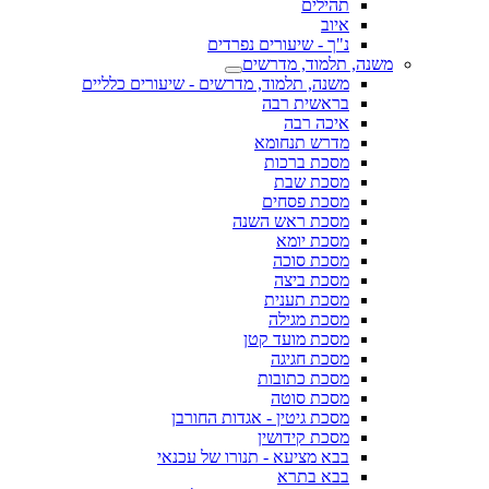
תהילים
איוב
נ"ך - שיעורים נפרדים
משנה, תלמוד, מדרשים
משנה, תלמוד, מדרשים - שיעורים כלליים
בראשית רבה
איכה רבה
מדרש תנחומא
מסכת ברכות
מסכת שבת
מסכת פסחים
מסכת ראש השנה
מסכת יומא
מסכת סוכה
מסכת ביצה
מסכת תענית
מסכת מגילה
מסכת מועד קטן
מסכת חגיגה
מסכת כתובות
מסכת סוטה
מסכת גיטין - אגדות החורבן
מסכת קידושין
בבא מציעא - תנורו של עכנאי
בבא בתרא