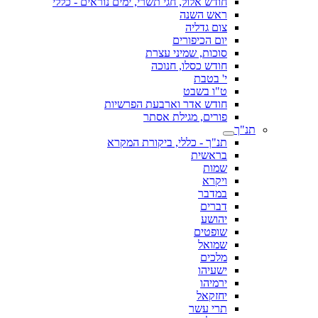
חודש אלול, חגי תשרי, ימים נוראים - כללי
ראש השנה
צום גדליה
יום הכיפורים
סוכות, שמיני עצרת
חודש כסלו, חנוכה
י' בטבת
ט"ו בשבט
חודש אדר וארבעת הפרשיות
פורים, מגילת אסתר
תנ"ך
תנ"ך - כללי, ביקורת המקרא
בראשית
שמות
ויקרא
במדבר
דברים
יהושע
שופטים
שמואל
מלכים
ישעיהו
ירמיהו
יחזקאל
תרי עשר