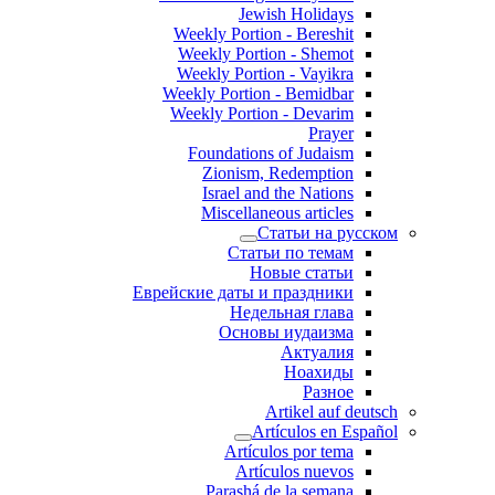
Jewish Holidays
Weekly Portion - Bereshit
Weekly Portion - Shemot
Weekly Portion - Vayikra
Weekly Portion - Bemidbar
Weekly Portion - Devarim
Prayer
Foundations of Judaism
Zionism, Redemption
Israel and the Nations
Miscellaneous articles
Статьи на русском
Статьи по темам
Новые статьи
Еврейские даты и праздники
Недельная глава
Основы иудаизма
Актуалия
Ноахиды
Разное
Artikel auf deutsch
Artículos en Español
Artículos por tema
Artículos nuevos
Parashá de la semana