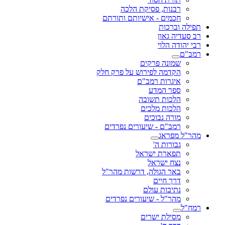
רבנות, פסיקת הלכה
חכמים - אישיותם ותורתם
תפילה וברכות
רב סעדיה גאון
רבי יהודה הלוי
רמב"ם
שמונה פרקים
הקדמה לפירוש על פרק חלק
איגרות רמב"ם
ספר המדע
הלכות תשובה
הלכות מלכים
מורה נבוכים
רמב"ם - שיעורים נפרדים
מהר"ל מפראג
גבורות ה'
תפארת ישראל
נצח ישראל
באר הגולה, דרשות מהר"ל
דרך חיים
נתיבות עולם
מהר"ל - שיעורים נפרדים
רמח"ל
מסילת ישרים