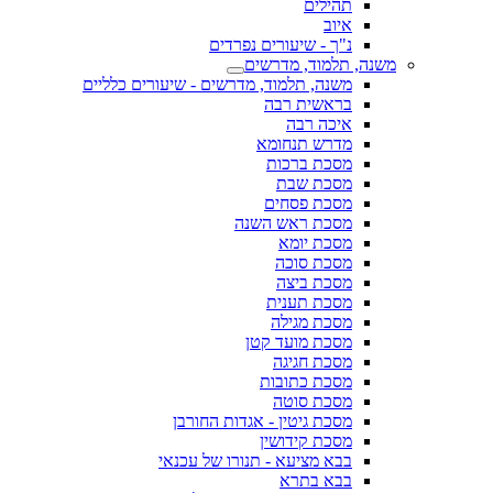
תהילים
איוב
נ"ך - שיעורים נפרדים
משנה, תלמוד, מדרשים
משנה, תלמוד, מדרשים - שיעורים כלליים
בראשית רבה
איכה רבה
מדרש תנחומא
מסכת ברכות
מסכת שבת
מסכת פסחים
מסכת ראש השנה
מסכת יומא
מסכת סוכה
מסכת ביצה
מסכת תענית
מסכת מגילה
מסכת מועד קטן
מסכת חגיגה
מסכת כתובות
מסכת סוטה
מסכת גיטין - אגדות החורבן
מסכת קידושין
בבא מציעא - תנורו של עכנאי
בבא בתרא