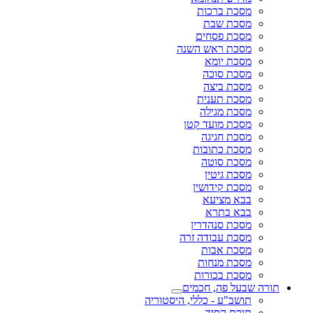
מסכת ברכות
מסכת שבת
מסכת פסחים
מסכת ראש השנה
מסכת יומא
מסכת סוכה
מסכת ביצה
מסכת תענית
מסכת מגילה
מסכת מועד קטן
מסכת חגיגה
מסכת כתובות
מסכת סוטה
מסכת גיטין
מסכת קידושין
בבא מציעא
בבא בתרא
מסכת סנהדרין
מסכת עבודה זרה
מסכת אבות
מסכת מנחות
מסכת בכורות
תורה שבעל פה, חכמים
תושב"ע - כללי, היסטוריה
תורת הסוד