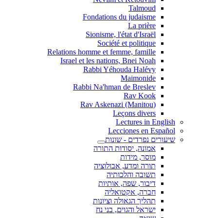
Talmoud
Fondations du judaisme
La prière
Sionisme, l'état d'Israël
Société et politique
Relations homme et femme, famille
Israel et les nations, Bnei Noah
Rabbi Yéhouda Halévy
Maimonide
Rabbi Na'hman de Breslev
Rav Kook
(Rav Askenazi (Manitou
Leçons divers
Lectures in English
Lecciones en Español
שיעורים נפרדים - שונות
אמונה, יסודות התורה
מוסר, מידות
תורה ומדע, אבולוציה
תשובה והלכותיה
דיבור, שפה, אותיות
חברה, אקטואליה
תהליך הגאולה וציונות
ישראל והגוים, בני נח