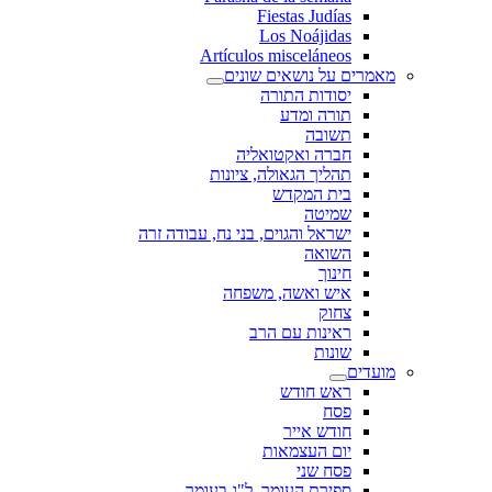
Fiestas Judías
Los Noájidas
Artículos misceláneos
מאמרים על נושאים שונים
יסודות התורה
תורה ומדע
תשובה
חברה ואקטואליה
תהליך הגאולה, ציונות
בית המקדש
שמיטה
ישראל והגוים, בני נח, עבודה זרה
השואה
חינוך
איש ואשה, משפחה
צחוק
ראינות עם הרב
שונות
מועדים
ראש חודש
פסח
חודש אייר
יום העצמאות
פסח שני
ספירת העומר, ל"ג בעומר