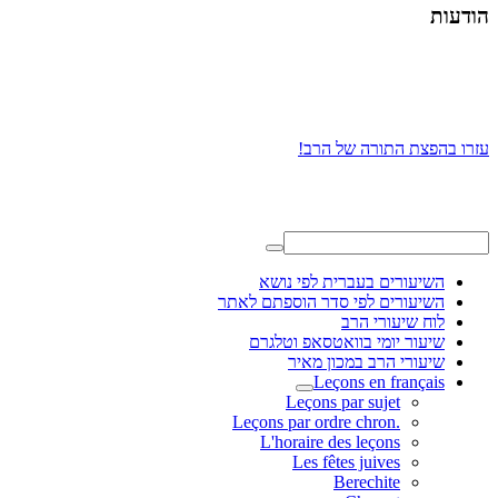
הודעות
עזרו בהפצת התורה של הרב!
השיעורים בעברית לפי נושא
השיעורים לפי סדר הוספתם לאתר
לוח שיעורי הרב
שיעור יומי בוואטסאפ וטלגרם
שיעורי הרב במכון מאיר
Leçons en français
Leçons par sujet
.Leçons par ordre chron
L'horaire des leçons
Les fêtes juives
Berechite