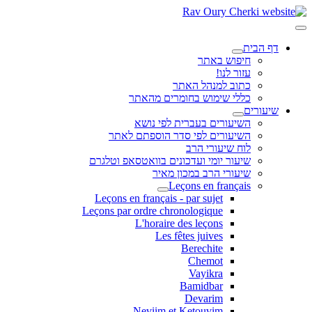
דף הבית
חיפוש באתר
עזור לנו!
כתוב למנהל האתר
כללי שימוש בחומרים מהאתר
שיעורים
השיעורים בעברית לפי נושא
השיעורים לפי סדר הוספתם לאתר
לוח שיעורי הרב
שיעור יומי ועדכונים בוואטסאפ וטלגרם
שיעורי הרב במכון מאיר
Leçons en français
Leçons en français - par sujet
Leçons par ordre chronologique
L'horaire des leçons
Les fêtes juives
Berechite
Chemot
Vayikra
Bamidbar
Devarim
Neviim et Ketouvim