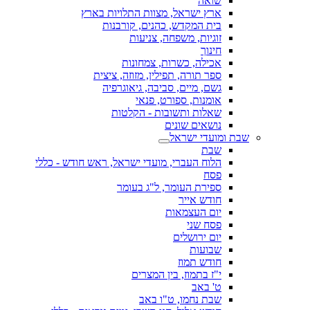
שואה
ארץ ישראל, מצוות התלויות בארץ
בית המקדש, כהנים, קורבנות
זוגיות, משפחה, צניעות
חינוך
אכילה, כשרות, צמחונות
ספר תורה, תפילין, מזוזה, ציצית
גשם, מיים, סביבה, גיאוגרפיה
אומנות, ספורט, פנאי
שאלות ותשובות - הקלטות
נושאים שונים
שבת ומועדי ישראל
שבת
הלוח העברי, מועדי ישראל, ראש חודש - כללי
פסח
ספירת העומר, ל"ג בעומר
חודש אייר
יום העצמאות
פסח שני
יום ירושלים
שבועות
חודש תמוז
י"ז בתמוז, בין המצרים
ט' באב
שבת נחמו, ט"ו באב