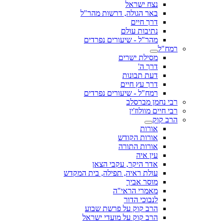
נצח ישראל
באר הגולה, דרשות מהר"ל
דרך חיים
נתיבות עולם
מהר"ל - שיעורים נפרדים
רמח"ל
מסילת ישרים
דרך ה'
דעת תבונות
דרך עץ חיים
רמח"ל - שיעורים נפרדים
רבי נחמן מברסלב
רבי חיים מוולוז'ין
הרב קוק
אורות
אורות הקודש
אורות התורה
עין איה
אדר היקר, עקבי הצאן
עולת ראיה, תפילה, בית המקדש
מוסר אביך
מאמרי הראי"ה
לנבוכי הדור
הרב קוק על פרשת שבוע
הרב קוק על מועדי ישראל