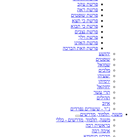
פרשת עקב
פרשת ראה
פרשת שופטים
פרשת כי תצא
פרשת כי תבוא
פרשת נצבים
פרשת וילך
פרשת האזינו
פרשת וזאת הברכה
יהושע
שופטים
שמואל
מלכים
ישעיהו
ירמיהו
יחזקאל
תרי עשר
תהילים
איוב
נ"ך - שיעורים נפרדים
משנה, תלמוד, מדרשים
משנה, תלמוד, מדרשים - כללי
בראשית רבה
איכה רבה
מדרש תנחומא