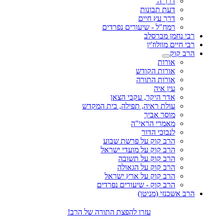
דרך ה'
דעת תבונות
דרך עץ חיים
רמח"ל - שיעורים נפרדים
רבי נחמן מברסלב
רבי חיים מוולוז'ין
הרב קוק
אורות
אורות הקודש
אורות התורה
עין איה
אדר היקר, עקבי הצאן
עולת ראיה, תפילה, בית המקדש
מוסר אביך
מאמרי הראי"ה
לנבוכי הדור
הרב קוק על פרשת שבוע
הרב קוק על מועדי ישראל
הרב קוק על תשובה
הרב קוק על הגאולה
הרב קוק על ארץ ישראל
הרב קוק - שיעורים נפרדים
הרב אשכנזי (מניטו)
עזרו להפצת התורה של הרב!