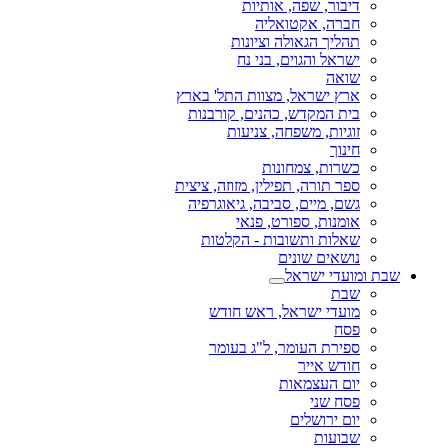
דיבור, שפה, אותיות
חברה, אקטואליה
תהליך הגאולה וציונות
ישראל והגוים, בני נח
שואה
ארץ ישראל, מצוות התל' בארץ
בית המקדש, כהנים, קורבנות
זוגיות, משפחה, צניעות
חינוך
כשרות, צמחונות
ספר תורה, תפילין, מזוזה, ציצית
גשם, מיים, סביבה, גיאוגרפיה
אומנות, ספורט, פנאי
שאלות ותשובות - הקלטות
נושאים שונים
שבת ומועדי ישראל
שבת
מועדי ישראל, ראש חודש
פסח
ספירת העומר, ל"ג בעומר
חודש אייר
יום העצמאות
פסח שני
יום ירושלים
שבועות