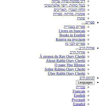
דיני ממונות ונזקין, צדקה
בעלי כוחות, ריפוי אלטרנטיבי
הלוח העברי, תאריכים
אומנות, מוזיקה, ספרות
שונות
ספרים
ספרים בעברית
Livres en français
Books in English
Книги на русском
ספרים לבני נח
אודות הרב
אודות הרב
À propos du Rav Oury Cherki
About Rabbi Oury Cherki
О раве Ури Шерки
Sobre Rabino Oury Cherki
Über Rabbi Oury Cherki
לכתוב לרב
Languages
עברית
Français
English
Русский
Español