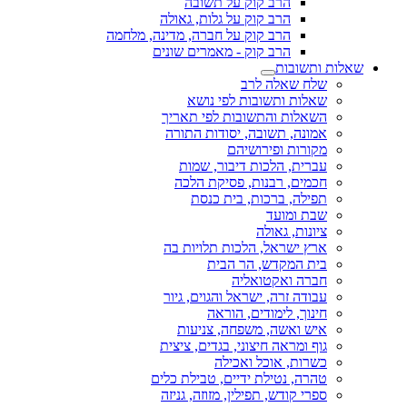
הרב קוק על תשובה
הרב קוק על גלות, גאולה
הרב קוק על חברה, מדינה, מלחמה
הרב קוק - מאמרים שונים
שאלות ותשובות
שלח שאלה לרב
שאלות ותשובות לפי נושא
השאלות והתשובות לפי תאריך
אמונה, תשובה, יסודות התורה
מקורות ופירושיהם
עברית, הלכות דיבור, שמות
חכמים, רבנות, פסיקת הלכה
תפילה, ברכות, בית כנסת
שבת ומועד
ציונות, גאולה
ארץ ישראל, הלכות תלויות בה
בית המקדש, הר הבית
חברה ואקטואליה
עבודה זרה, ישראל והגוים, גיור
חינוך, לימודים, הוראה
איש ואשה, משפחה, צניעות
גוף ומראה חיצוני, בגדים, ציצית
כשרות, אוכל ואכילה
טהרה, נטילת ידיים, טבילת כלים
ספרי קודש, תפילין, מזוזה, גניזה