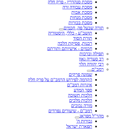
מסכת סנהדרין - פרק חלק
מסכת עבודה זרה
מסכת אבות
מסכת מנחות
מסכת בכורות
תורה שבעל פה, חכמים
תושב"ע - כללי, היסטוריה
תורת הסוד
רבנות, פסיקת הלכה
חכמים - אישיותם ותורתם
תפילה וברכות
רב סעדיה גאון
רבי יהודה הלוי
רמב"ם
שמונה פרקים
הקדמה לפירוש הרמב"ם על פרק חלק
איגרות רמב"ם
ספר המדע
הלכות תשובה
הלכות מלכים
מורה נבוכים
רמב"ם - שיעורים נפרדים
מהר"ל מפראג
גבורות ה'
תפארת ישראל