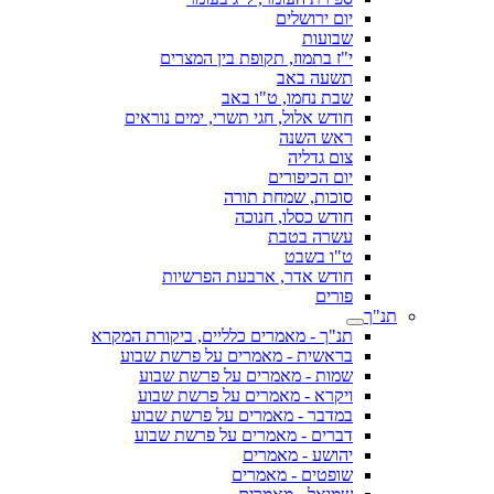
יום ירושלים
שבועות
י"ז בתמוז, תקופת בין המצרים
תשעה באב
שבת נחמו, ט"ו באב
חודש אלול, חגי תשרי, ימים נוראים
ראש השנה
צום גדליה
יום הכיפורים
סוכות, שמחת תורה
חודש כסלו, חנוכה
עשרה בטבת
ט"ו בשבט
חודש אדר, ארבעת הפרשיות
פורים
תנ"ך
תנ"ך - מאמרים כלליים, ביקורת המקרא
בראשית - מאמרים על פרשת שבוע
שמות - מאמרים על פרשת שבוע
ויקרא - מאמרים על פרשת שבוע
במדבר - מאמרים על פרשת שבוע
דברים - מאמרים על פרשת שבוע
יהושע - מאמרים
שופטים - מאמרים