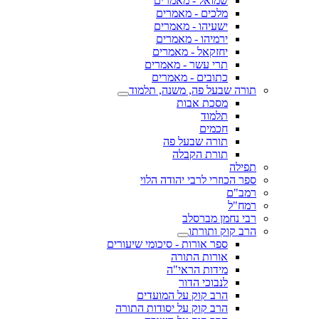
שמואל - מאמרים
מלכים - מאמרים
ישעיהו - מאמרים
ירמיהו - מאמרים
יחזקאל - מאמרים
תרי עשר - מאמרים
כתובים - מאמרים
תורה שבעל פה, משנה, תלמוד
מסכת אבות
תלמוד
חכמים
תורה שבעל פה
תורת הקבלה
תפילה
ספר הכוזרי לרבי יהודה הלוי
רמב"ם
רמח"ל
רבי נחמן מברסלב
הרב קוק ותורתו
ספר אורות - סיכומי שיעורים
אורות התורה
מידות הראי"ה
לנבוכי הדור
הרב קוק על המועדים
הרב קוק על יסודות התורה