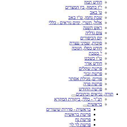
חודש תמוז
י"ז בתמוז, בין המצרים
ט' באב
שבת נחמו, ט"ו באב
אלול, תשרי, ימים נוראים - כללי
ראש השנה
צום גדליה
יום הכיפורים
סוכות, שמיני עצרת
חודש כסלו, חנוכה
י' בטבת
ט"ו בשבט
חודש אדר
פרשת שקלים
פרשת זכור
פורים, מגילת אסתר
פרשת פרה
פרשת החודש
תורה, נביאים וכתובים
תנ"ך - כללי, ביקורת המקרא
בראשית
בראשית - סדרות שיעורים
פרשת בראשית
פרשת נח
פרשת לך לך