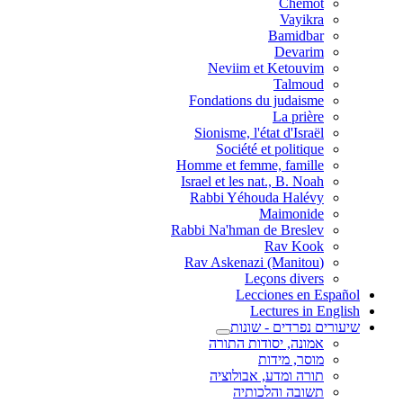
Chemot
Vayikra
Bamidbar
Devarim
Neviim et Ketouvim
Talmoud
Fondations du judaisme
La prière
Sionisme, l'état d'Israël
Société et politique
Homme et femme, famille
Israel et les nat., B. Noah
Rabbi Yéhouda Halévy
Maimonide
Rabbi Na'hman de Breslev
Rav Kook
(Rav Askenazi (Manitou
Leçons divers
Lecciones en Español
Lectures in English
שיעורים נפרדים - שונות
אמונה, יסודות התורה
מוסר, מידות
תורה ומדע, אבולוציה
תשובה והלכותיה