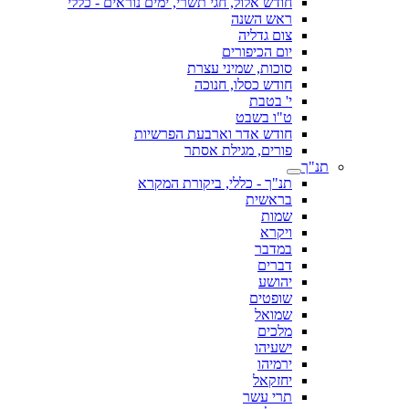
חודש אלול, חגי תשרי, ימים נוראים - כללי
ראש השנה
צום גדליה
יום הכיפורים
סוכות, שמיני עצרת
חודש כסלו, חנוכה
י' בטבת
ט"ו בשבט
חודש אדר וארבעת הפרשיות
פורים, מגילת אסתר
תנ"ך
תנ"ך - כללי, ביקורת המקרא
בראשית
שמות
ויקרא
במדבר
דברים
יהושע
שופטים
שמואל
מלכים
ישעיהו
ירמיהו
יחזקאל
תרי עשר