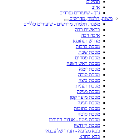
תהילים
איוב
נ"ך - שיעורים נפרדים
משנה, תלמוד, מדרשים
משנה, תלמוד, מדרשים - שיעורים כלליים
בראשית רבה
איכה רבה
מדרש תנחומא
מסכת ברכות
מסכת שבת
מסכת פסחים
מסכת ראש השנה
מסכת יומא
מסכת סוכה
מסכת ביצה
מסכת תענית
מסכת מגילה
מסכת מועד קטן
מסכת חגיגה
מסכת כתובות
מסכת סוטה
מסכת גיטין - אגדות החורבן
מסכת קידושין
בבא מציעא - תנורו של עכנאי
בבא בתרא