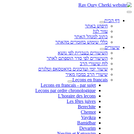
דף הבית
חיפוש באתר
עזור לנו!
כתוב למנהל האתר
כללי שימוש בחומרים מהאתר
שיעורים
השיעורים בעברית לפי נושא
השיעורים לפי סדר הוספתם לאתר
לוח שיעורי הרב
שיעור יומי ועדכונים בוואטסאפ וטלגרם
שיעורי הרב במכון מאיר
Leçons en français
Leçons en français - par sujet
Leçons par ordre chronologique
L'horaire des leçons
Les fêtes juives
Berechite
Chemot
Vayikra
Bamidbar
Devarim
Neviim et Ketouvim