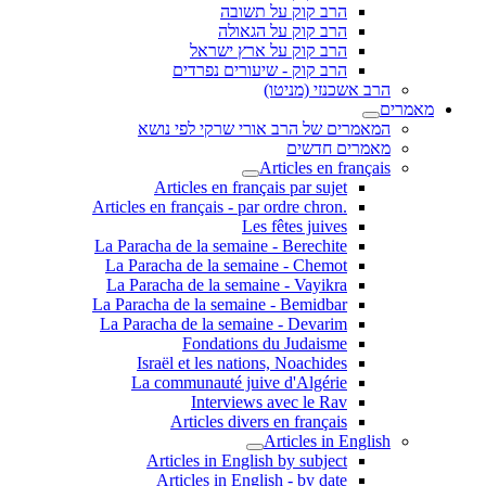
הרב קוק על תשובה
הרב קוק על הגאולה
הרב קוק על ארץ ישראל
הרב קוק - שיעורים נפרדים
הרב אשכנזי (מניטו)
מאמרים
המאמרים של הרב אורי שרקי לפי נושא
מאמרים חדשים
Articles en français
Articles en français par sujet
.Articles en français - par ordre chron
Les fêtes juives
La Paracha de la semaine - Berechite
La Paracha de la semaine - Chemot
La Paracha de la semaine - Vayikra
La Paracha de la semaine - Bemidbar
La Paracha de la semaine - Devarim
Fondations du Judaisme
Israël et les nations, Noachides
La communauté juive d'Algérie
Interviews avec le Rav
Articles divers en français
Articles in English
Articles in English by subject
Articles in English - by date