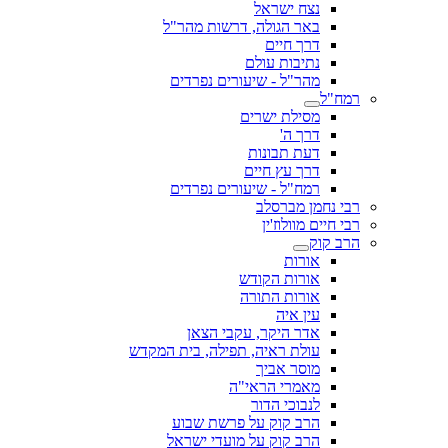
נצח ישראל
באר הגולה, דרשות מהר"ל
דרך חיים
נתיבות עולם
מהר"ל - שיעורים נפרדים
רמח"ל
מסילת ישרים
דרך ה'
דעת תבונות
דרך עץ חיים
רמח"ל - שיעורים נפרדים
רבי נחמן מברסלב
רבי חיים מוולוז'ין
הרב קוק
אורות
אורות הקודש
אורות התורה
עין איה
אדר היקר, עקבי הצאן
עולת ראיה, תפילה, בית המקדש
מוסר אביך
מאמרי הראי"ה
לנבוכי הדור
הרב קוק על פרשת שבוע
הרב קוק על מועדי ישראל