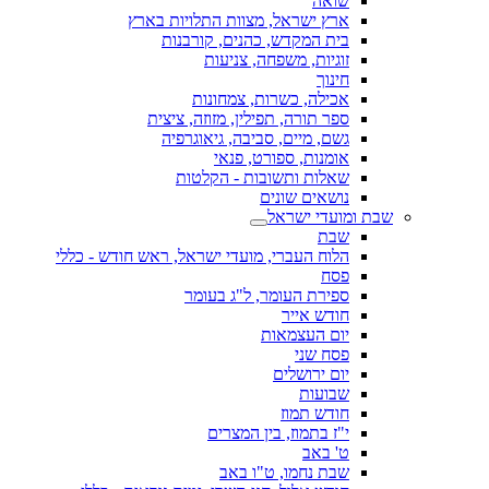
שואה
ארץ ישראל, מצוות התלויות בארץ
בית המקדש, כהנים, קורבנות
זוגיות, משפחה, צניעות
חינוך
אכילה, כשרות, צמחונות
ספר תורה, תפילין, מזוזה, ציצית
גשם, מיים, סביבה, גיאוגרפיה
אומנות, ספורט, פנאי
שאלות ותשובות - הקלטות
נושאים שונים
שבת ומועדי ישראל
שבת
הלוח העברי, מועדי ישראל, ראש חודש - כללי
פסח
ספירת העומר, ל"ג בעומר
חודש אייר
יום העצמאות
פסח שני
יום ירושלים
שבועות
חודש תמוז
י"ז בתמוז, בין המצרים
ט' באב
שבת נחמו, ט"ו באב