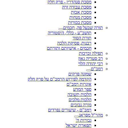
מסכת סנהדרין - פרק חלק
מסכת עבודה זרה
מסכת אבות
מסכת מנחות
מסכת בכורות
תורה שבעל פה, חכמים
תושב"ע - כללי, היסטוריה
תורת הסוד
רבנות, פסיקת הלכה
חכמים - אישיותם ותורתם
תפילה וברכות
רב סעדיה גאון
רבי יהודה הלוי
רמב"ם
שמונה פרקים
הקדמה לפירוש הרמב"ם על פרק חלק
איגרות רמב"ם
ספר המדע
הלכות תשובה
הלכות מלכים
מורה נבוכים
רמב"ם - שיעורים נפרדים
מהר"ל מפראג
גבורות ה'
תפארת ישראל