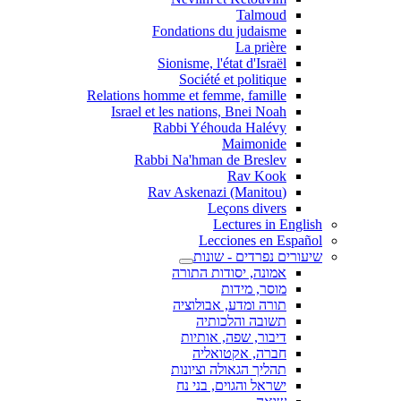
Talmoud
Fondations du judaisme
La prière
Sionisme, l'état d'Israël
Société et politique
Relations homme et femme, famille
Israel et les nations, Bnei Noah
Rabbi Yéhouda Halévy
Maimonide
Rabbi Na'hman de Breslev
Rav Kook
(Rav Askenazi (Manitou
Leçons divers
Lectures in English
Lecciones en Español
שיעורים נפרדים - שונות
אמונה, יסודות התורה
מוסר, מידות
תורה ומדע, אבולוציה
תשובה והלכותיה
דיבור, שפה, אותיות
חברה, אקטואליה
תהליך הגאולה וציונות
ישראל והגוים, בני נח